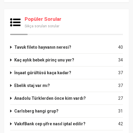
Popüler Sorular
Sıkça sorulan sorular
Tavuk fileto hayvanın neresi?
40
Kaç aylık bebek pirinç unu yer?
34
İnşaat gürültüsü kaça kadar?
37
Ebelik staj var mı?
37
Anadolu Türklerden önce kim vardı?
27
Carlsberg hangi grup?
31
VakıfBank cep şifre nasıl iptal edilir?
42