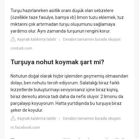
Turşu hazırlanırken asitlik oranı düşük olan sebzelere
(özellikle taze fasulye, bamya vb) limon tuzu eklemek, tuz
miktarını çok artırmadan turşu oluşumunu sağlamaya
yardımcı olur. Aynı zamanda turşunun rengini korur.
Kaynak kaldırma talebi
Cevabın tamamını burada okuyun:
|
cnnturk.com
Turşuya nohut koymak şart mi?
Nohutun doğal olarak hiçbir işlemden geçmemiş olmasından
dolayı, ben nohutu tercih ediyorum. Salatalığı biraz farklı
lezzetlerde buluşturmayı seviyorsanız içine biraz kişniş,
biraz dereotu atınca tadı daha da nefis oluyor. 2 limonu da
parçalayıp koyuyorum. Hatta yurtdışında bu turşuya biraz
şeker de koyulur.
Kaynak kaldırma talebi
Cevabın tamamını burada okuyun:
|
m.facebook.com