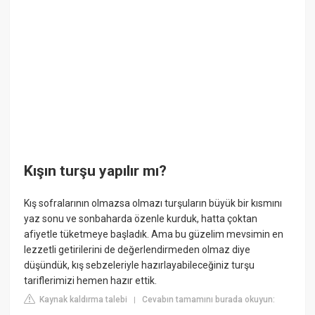
Kışın turşu yapılır mı?
Kış sofralarının olmazsa olmazı turşuların büyük bir kısmını
yaz sonu ve sonbaharda özenle kurduk, hatta çoktan
afiyetle tüketmeye başladık. Ama bu güzelim mevsimin en
lezzetli getirilerini de değerlendirmeden olmaz diye
düşündük, kış sebzeleriyle hazırlayabileceğiniz turşu
tariflerimizi hemen hazır ettik.
Kaynak kaldırma talebi
Cevabın tamamını burada okuyun:
|