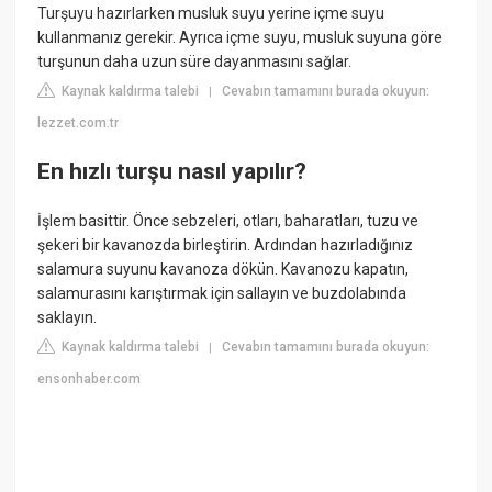
Turşuyu hazırlarken musluk suyu yerine içme suyu
kullanmanız gerekir. Ayrıca içme suyu, musluk suyuna göre
turşunun daha uzun süre dayanmasını sağlar.
Kaynak kaldırma talebi
Cevabın tamamını burada okuyun:
|
lezzet.com.tr
En hızlı turşu nasıl yapılır?
İşlem basittir. Önce sebzeleri, otları, baharatları, tuzu ve
şekeri bir kavanozda birleştirin. Ardından hazırladığınız
salamura suyunu kavanoza dökün. Kavanozu kapatın,
salamurasını karıştırmak için sallayın ve buzdolabında
saklayın.
Kaynak kaldırma talebi
Cevabın tamamını burada okuyun:
|
ensonhaber.com