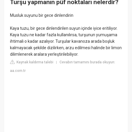
Turşu yapmanın püf noktaları nelerdir?
Musluk suyunu bir gece dinlendirin
Kaya tuzu, bir gece dinlendirilen suyun içinde iyice eritiliyor.
Kaya tuzu ne kadar fazla kullanılırsa, turşunun yumuşama
ihtimali o kadar azalıyor. Turşular kavanoza arada boşluk
kalmayacak şekilde dizilirken, arzu edilmesi halinde bir limon
dilimlenerek aralara yerleştirilebiliyor.
Kaynak kaldırma talebi
Cevabın tamamını burada okuyun:
|
aa.com.tr