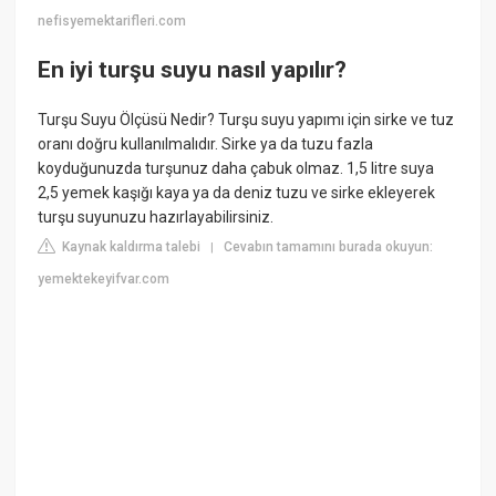
nefisyemektarifleri.com
En iyi turşu suyu nasıl yapılır?
Turşu Suyu Ölçüsü Nedir? Turşu suyu yapımı için sirke ve tuz
oranı doğru kullanılmalıdır. Sirke ya da tuzu fazla
koyduğunuzda turşunuz daha çabuk olmaz. 1,5 litre suya
2,5 yemek kaşığı kaya ya da deniz tuzu ve sirke ekleyerek
turşu suyunuzu hazırlayabilirsiniz.
Kaynak kaldırma talebi
Cevabın tamamını burada okuyun:
|
yemektekeyifvar.com