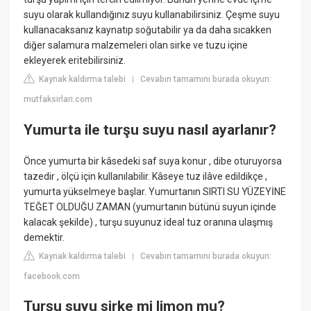
suyu olarak kullandığınız suyu kullanabilirsiniz. Çeşme suyu
kullanacaksanız kaynatıp soğutabilir ya da daha sıcakken
diğer salamura malzemeleri olan sirke ve tuzu içine
ekleyerek eritebilirsiniz.
Kaynak kaldırma talebi
Cevabın tamamını burada okuyun:
|
mutfaksirlari.com
Yumurta ile turşu suyu nasıl ayarlanır?
Önce yumurta bir kâsedeki saf suya konur , dibe oturuyorsa
tazedir , ölçü için kullanılabilir. Kâseye tuz ilâve edildikçe ,
yumurta yükselmeye başlar. Yumurtanın SIRTI SU YÜZEYİNE
TEĞET OLDUĞU ZAMAN (yumurtanın bütünü suyun içinde
kalacak şekilde) , turşu suyunuz ideal tuz oranına ulaşmış
demektir.
Kaynak kaldırma talebi
Cevabın tamamını burada okuyun:
|
facebook.com
Turşu suyu sirke mi limon mu?