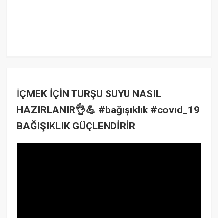
İÇMEK İÇİN TURŞU SUYU NASIL
HAZIRLANIR👌💪 #bağışıklık #covıd_19
BAĞIŞIKLIK GÜÇLENDİRİR