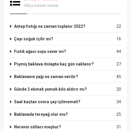
Sıkça sorulan sorular
Antep fıstığı ne zaman toplanır 2022?
22
Çayı soğuk içilir mi?
16
Fıstık ağacı suyu sever mi?
44
Pişmiş baklava dolapta kaç gün saklanır?
27
Baklavanın yağı ne zaman verilir?
45
Günde 2 ekmek yemek kilo aldırır mı?
20
Saat kaçtan sonra çay içilmemeli?
34
Baklavada tereyağ olur mu?
25
Nerenin sütlacı meşhur?
31