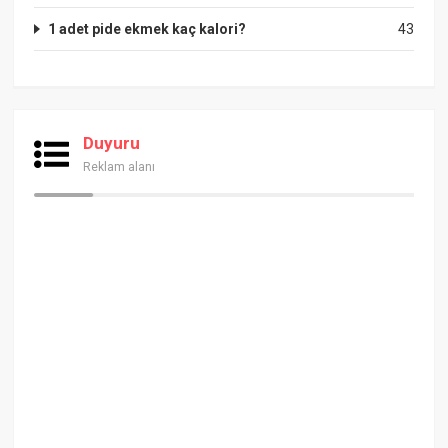
1 adet pide ekmek kaç kalori?
43
Duyuru
Reklam alanı