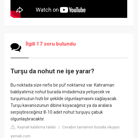
İlgili 17 soru bulundu
Turşu da nohut ne işe yarar?
Bu noktada size nefis bir püf noktamız var. Kahraman
bakliyatımız nohut burada imdadımıza yetişecek ve
turşumuzun hızlı bir şekilde olgunlaşmasını sağlayacak.
Turşu kavanozunun dibine koyacağınız ya da aralara
serpiştireceğiniz 8-10 adet nohut turşuyu çabuk
olgunlaştıracaktır.
Kaynak kaldırma talebi
Cevabın tamamını burada okuyun:
|
yemek.com