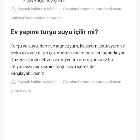
2 çay kaşığı toz şeker.
Kaynak kaldırma talebi
Cevabın tamamını burada okuyun:
|
unileverfoodsolutions.com.tr
Ev yapımı turşu suyu içilir mi?
Turşu ve suyu, demir, magnezyum, kalsiyum, potasyum ve
çinko gibi vücut için çok önemli olan mineralleri barındırıyor.
Düzenli olarak sebze ve meyve tüketemiyorsanız bu
ihtiyacınızın bir kısmını turşu suyu içerek de
karşılayabilirsiniz.
Kaynak kaldırma talebi
Cevabın tamamını burada okuyun:
|
yemek.com