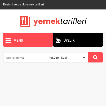
Resimli ve pratik yemek tarifleri
MENU
ÜYELİK