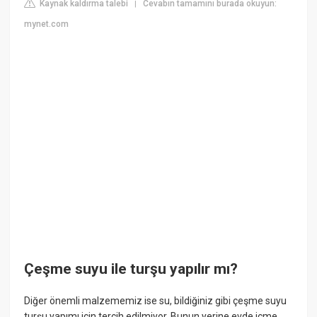
Kaynak kaldırma talebi
Cevabın tamamını burada okuyun:
|
mynet.com
Çeşme suyu ile turşu yapılır mı?
Diğer önemli malzememiz ise su, bildiğiniz gibi çeşme suyu
turşu yapımı için tercih edilmiyor. Bunun yerine evde içme