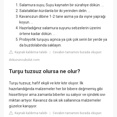
Salamura suyu; Suyu kaynatın bir sürahiye dökün. ...
Salatalıkları kürdanla bir iki yerinden delin. ...
Kavanozun dibine 1-2 tane asma ya da vişne yaprağı
koyun. ...
Hazırladığınız salamura suyunu sebzelerin üzerini
örtene kadar dökün. ...
Probiyotik turşuyu açınca ya çok çok serin bir yerde ya
da buzdolabında saklayın.
Kaynak kaldırma talebi
Cevabın tamamını burada okuyun:
|
dokuzuncubulut.com
Turşu tuzsuz olursa ne olur?
Turşu tuzsuz, hafif ekşili ve kıtır kıtır oluyor. İlk
hazırlandığında malzemeler her bir bibere değmemiş gibi
hissettiriyor ama zamanla biberler su salıyor ve içindeki sıvı
miktarı artıyor. Kavanoz da sık sık sallanınca malzemeler
güzelce karışıyor.
Kaynak kaldırma talebi
Cevabın tamamını burada okuyun:
|