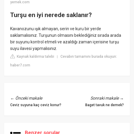
yemek.com
Turşu en iyi nerede saklanır?
Kavanozunu ışık almayan, serin ve kuru bir yerde
saklamalısınız. Turşunun olmasını beklediğiniz sırada arada
bir suyunu kontrol etmeli ve azaldığı zaman içerisine turşu
suyu ilavesi yapmalısınız.
Kaynak kaldırma talebi
Cevabın tamamını burada okuyun:
|
haber7.com
←
Önceki makale
Sonraki makale
→
Ceviz suyuna kaç ceviz konur?
Baget tavuk ne demek?
Benzer sorular