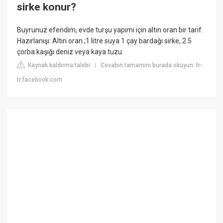
sirke konur?
Buyrunuz efendim, evde turşu yapımı için altın oran bir tarif.
Hazırlanışı: Altın oran ;1 litre suya 1 çay bardağı sirke, 2.5
çorba kaşığı deniz veya kaya tuzu.
Kaynak kaldırma talebi
Cevabın tamamını burada okuyun: tr-
|
tr.facebook.com