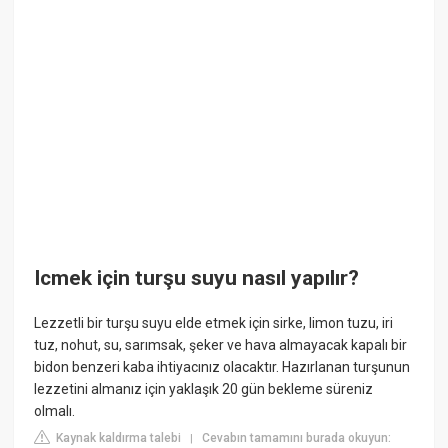
Icmek için turşu suyu nasıl yapılır?
Lezzetli bir turşu suyu elde etmek için sirke, limon tuzu, iri
tuz, nohut, su, sarımsak, şeker ve hava almayacak kapalı bir
bidon benzeri kaba ihtiyacınız olacaktır. Hazırlanan turşunun
lezzetini almanız için yaklaşık 20 gün bekleme süreniz
olmalı.
Kaynak kaldırma talebi
Cevabın tamamını burada okuyun:
|