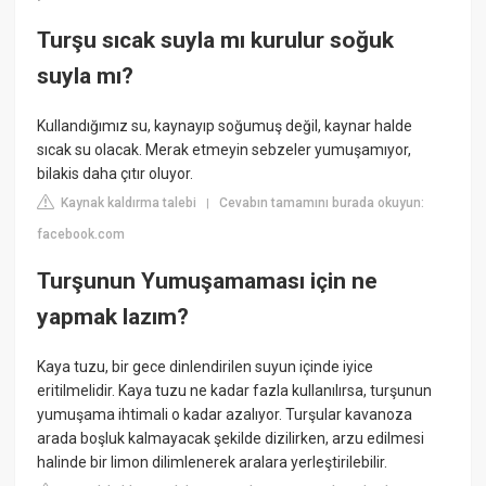
Turşu sıcak suyla mı kurulur soğuk
suyla mı?
Kullandığımız su, kaynayıp soğumuş değil, kaynar halde
sıcak su olacak. Merak etmeyin sebzeler yumuşamıyor,
bilakis daha çıtır oluyor.
Kaynak kaldırma talebi
Cevabın tamamını burada okuyun:
|
facebook.com
Turşunun Yumuşamaması için ne
yapmak lazım?
Kaya tuzu, bir gece dinlendirilen suyun içinde iyice
eritilmelidir. Kaya tuzu ne kadar fazla kullanılırsa, turşunun
yumuşama ihtimali o kadar azalıyor. Turşular kavanoza
arada boşluk kalmayacak şekilde dizilirken, arzu edilmesi
halinde bir limon dilimlenerek aralara yerleştirilebilir.