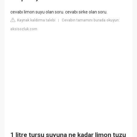
cevabı limon suyu olan soru. cevabı sirke olan soru.
Kaynak kaldırma talebi
Cevabın tamamını burada okuyun:
|
eksisozluk.com
1 litre turşu suyuna ne kadar limon tuzu