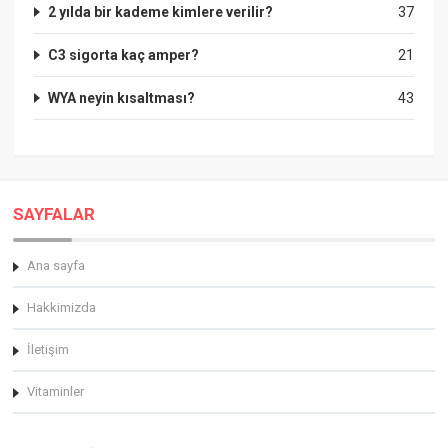
2 yılda bir kademe kimlere verilir?
37
C3 sigorta kaç amper?
21
WYA neyin kısaltması?
43
SAYFALAR
Ana sayfa
Hakkimizda
İletişim
Vitaminler