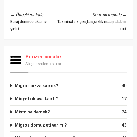
←
Önceki makale
Sonraki makale
→
Baraj denince akla ne
Tazminatsız çıkışta işsizlik maaşı alabilir
gelir?
mi?
Benzer sorular
Sıkça sorulan sorular
Migros pizza kaç dk?
40
Midye baklava kac tl?
17
Misto ne demek?
24
Migros domuz eti var mı?
43