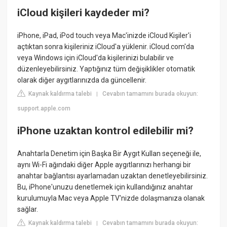
iCloud kişileri kaydeder mi?
iPhone, iPad, iPod touch veya Mac'inizde iCloud Kişiler'i
açtıktan sonra kişileriniz iCloud'a yüklenir. iCloud.com'da
veya Windows için iCloud'da kişilerinizi bulabilir ve
düzenleyebilirsiniz. Yaptığınız tüm değişiklikler otomatik
olarak diğer aygıtlarınızda da güncellenir.
Kaynak kaldırma talebi
Cevabın tamamını burada okuyun:
|
support.apple.com
iPhone uzaktan kontrol edilebilir mi?
Anahtarla Denetim için Başka Bir Aygıt Kullan seçeneği ile,
aynı Wi-Fi ağındaki diğer Apple aygıtlarınızı herhangi bir
anahtar bağlantısı ayarlamadan uzaktan denetleyebilirsiniz.
Bu, iPhone'unuzu denetlemek için kullandığınız anahtar
kurulumuyla Mac veya Apple TV'nizde dolaşmanıza olanak
sağlar.
Kaynak kaldırma talebi
Cevabın tamamını burada okuyun:
|