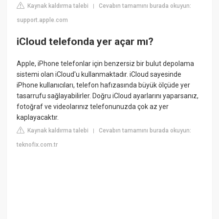
Kaynak kaldırma talebi
Cevabın tamamını burada okuyun:
|
support.apple.com
iCloud telefonda yer açar mı?
Apple, iPhone telefonlar için benzersiz bir bulut depolama
sistemi olan iCloud'u kullanmaktadır. iCloud sayesinde
iPhone kullanıcıları, telefon hafızasında büyük ölçüde yer
tasarrufu sağlayabilirler. Doğru iCloud ayarlarını yaparsanız,
fotoğraf ve videolarınız telefonunuzda çok az yer
kaplayacaktır.
Kaynak kaldırma talebi
Cevabın tamamını burada okuyun:
|
teknofix.com.tr