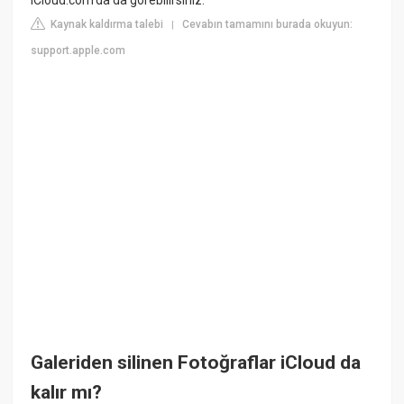
Kaynak kaldırma talebi
Cevabın tamamını burada okuyun:
|
support.apple.com
Galeriden silinen Fotoğraflar iCloud da
kalır mı?