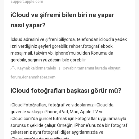
support.apple.com
iCloud ve şifremi bilen biri ne yapar
nasıl yapar?
İcloud adresini ve şifreni biliyorsa, telefondan icloud'a yedek
izni verdiğiniz şeyleri görebilir, rehber,fotoğraf,ebook,
mesaj,mail, takvim vb. İphone'mu buldan Konumu da
görebilir, sarjının yüzdesini bile görebilir.
Kaynak kaldırma talebi
Cevabın tamamını burada okuyun:
|
forum.donanimhaber.com
iCloud fotoğrafları başkası görür mü?
iCloud Fotoğrafları, fotoğraf ve videolarınızı iCloud'da
güvenle saklayıp iPhone, iPad, Mac, Apple TV ve
iCloud.com'da güncel tutmak için Fotoğraflar uygulamasıyla
sorunsuz şekilde çalışır. Örneğin, iPhone'unuzda bir fotoğraf
çekerseniz aynı fotoğrafı diğer aygıtlarınızda ve
iCloud.com'da da görebilirsiniz.