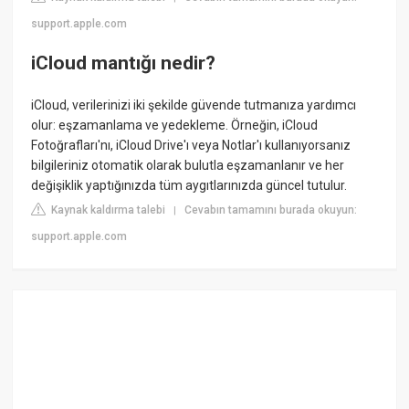
support.apple.com
iCloud mantığı nedir?
iCloud, verilerinizi iki şekilde güvende tutmanıza yardımcı
olur: eşzamanlama ve yedekleme. Örneğin, iCloud
Fotoğrafları'nı, iCloud Drive'ı veya Notlar'ı kullanıyorsanız
bilgileriniz otomatik olarak bulutla eşzamanlanır ve her
değişiklik yaptığınızda tüm aygıtlarınızda güncel tutulur.
Kaynak kaldırma talebi
Cevabın tamamını burada okuyun:
|
support.apple.com