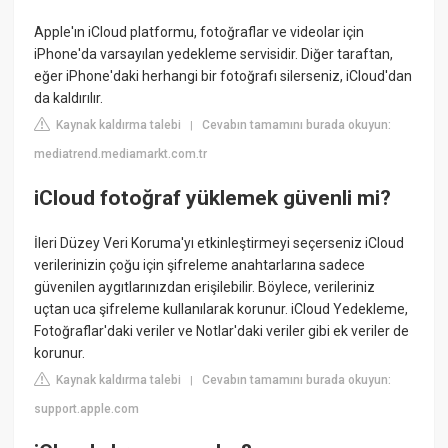
Apple'ın iCloud platformu, fotoğraflar ve videolar için
iPhone'da varsayılan yedekleme servisidir. Diğer taraftan,
eğer iPhone'daki herhangi bir fotoğrafı silerseniz, iCloud'dan
da kaldırılır.
Kaynak kaldırma talebi
Cevabın tamamını burada okuyun:
|
mediatrend.mediamarkt.com.tr
iCloud fotoğraf yüklemek güvenli mi?
İleri Düzey Veri Koruma'yı etkinleştirmeyi seçerseniz iCloud
verilerinizin çoğu için şifreleme anahtarlarına sadece
güvenilen aygıtlarınızdan erişilebilir. Böylece, verileriniz
uçtan uca şifreleme kullanılarak korunur. iCloud Yedekleme,
Fotoğraflar'daki veriler ve Notlar'daki veriler gibi ek veriler de
korunur.
Kaynak kaldırma talebi
Cevabın tamamını burada okuyun:
|
support.apple.com