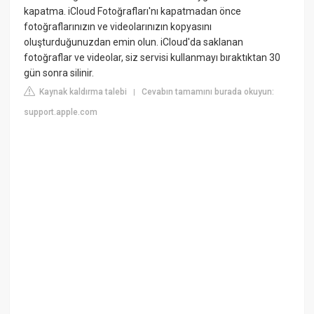
kapatma. iCloud Fotoğrafları'nı kapatmadan önce
fotoğraflarınızın ve videolarınızın kopyasını
oluşturduğunuzdan emin olun. iCloud'da saklanan
fotoğraflar ve videolar, siz servisi kullanmayı bıraktıktan 30
gün sonra silinir.
Kaynak kaldırma talebi
Cevabın tamamını burada okuyun:
|
support.apple.com