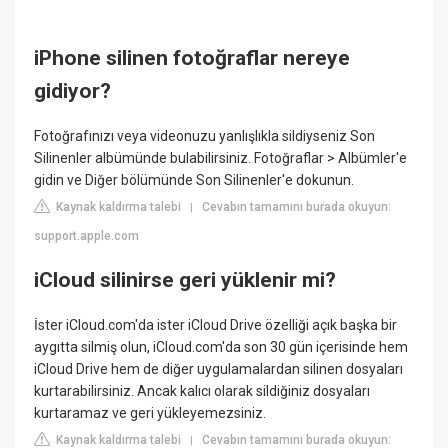
iPhone silinen fotoğraflar nereye
gidiyor?
Fotoğrafınızı veya videonuzu yanlışlıkla sildiyseniz Son
Silinenler albümünde bulabilirsiniz. Fotoğraflar > Albümler'e
gidin ve Diğer bölümünde Son Silinenler'e dokunun.
Kaynak kaldırma talebi
Cevabın tamamını burada okuyun:
|
support.apple.com
iCloud silinirse geri yüklenir mi?
İster iCloud.com'da ister iCloud Drive özelliği açık başka bir
aygıtta silmiş olun, iCloud.com'da son 30 gün içerisinde hem
iCloud Drive hem de diğer uygulamalardan silinen dosyaları
kurtarabilirsiniz. Ancak kalıcı olarak sildiğiniz dosyaları
kurtaramaz ve geri yükleyemezsiniz.
Kaynak kaldırma talebi
Cevabın tamamını burada okuyun:
|