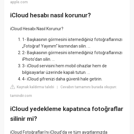
apple.com
iCloud hesabı nasıl korunur?
iCloud Hesabı Nasıl Korunur?
1- Başkasının görmesini istemediğiniz fotoğraflarınızı
„Fotoğraf Yayınım“ kısmından silin. ...
2- Başkasının görmesini istemediğiniz fotoğraflarınızı
iPhoto'dan silin. ...
3- iCloud servisini hem mobil cihazlar hem de
bilgisayarlar üzerinde kapalı tutun. ...
4- iCloud şifrenizi daha güvenli hale getirin.
Kaynak kaldırma talebi
Cevabın tamamını burada okuyun:
|
tamindir.com
iCloud yedekleme kapatınca fotoğraflar
silinir mi?
iCloud Fotoğrafları'nı iCloud'da ve tüm aygıtlarınızda