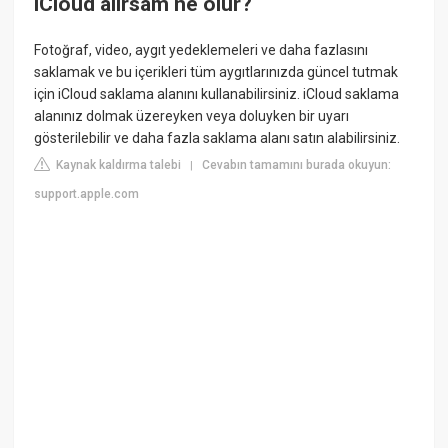
iCloud alırsam ne olur?
Fotoğraf, video, aygıt yedeklemeleri ve daha fazlasını
saklamak ve bu içerikleri tüm aygıtlarınızda güncel tutmak
için iCloud saklama alanını kullanabilirsiniz. iCloud saklama
alanınız dolmak üzereyken veya doluyken bir uyarı
gösterilebilir ve daha fazla saklama alanı satın alabilirsiniz.
Kaynak kaldırma talebi
Cevabın tamamını burada okuyun:
|
support.apple.com