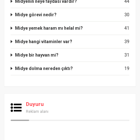
Midyenin neye faydası vardır?
44
Midye görevi nedir?
30
Midye yemek haram mı helal mi?
41
Midye hangi vitaminler var?
39
Midye bir hayvan mi?
31
Midye dolma nereden çıktı?
19
Duyuru
Reklam alanı