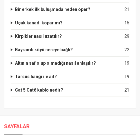
Bir erkek ilk buluşmada neden öper?
21
Uçak kanadı kopar mı?
15
Kirpikler nasıl uzatılır?
29
Bayramlı köyü nereye bağlı?
22
Altının saf olup olmadığı nasıl anlaşılır?
19
Tarsus hangi ile ait?
19
Cat 5 Cat6 kablo nedir?
21
SAYFALAR