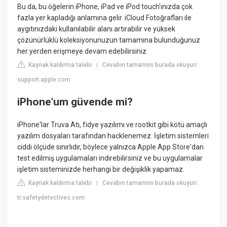
Bu da, bu öğelerin iPhone, iPad ve iPod touch'ınızda çok
fazla yer kapladığı anlamına gelir. iCloud Fotoğrafları ile
aygıtınızdaki kullanılabilir alanı artırabilir ve yüksek
çözünürlüklü koleksiyonunuzun tamamına bulunduğunuz
her yerden erişmeye devam edebilirsiniz.
Kaynak kaldırma talebi
Cevabın tamamını burada okuyun:
|
support.apple.com
iPhone'um güvende mi?
iPhone'lar Truva Atı, fidye yazılımı ve rootkit gibi kötü amaçlı
yazılım dosyaları tarafından hacklenemez. İşletim sistemleri
ciddi ölçüde sınırlıdır, böylece yalnızca Apple App Store'dan
test edilmiş uygulamaları indirebilirsiniz ve bu uygulamalar
işletim sisteminizde herhangi bir değişiklik yapamaz.
Kaynak kaldırma talebi
Cevabın tamamını burada okuyun:
|
tr.safetydetectives.com