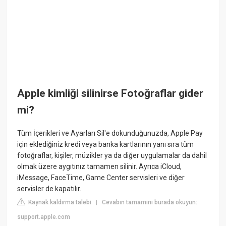
Apple kimliği silinirse Fotoğraflar gider
mi?
Tüm İçerikleri ve Ayarları Sil'e dokunduğunuzda, Apple Pay
için eklediğiniz kredi veya banka kartlarının yanı sıra tüm
fotoğraflar, kişiler, müzikler ya da diğer uygulamalar da dahil
olmak üzere aygıtınız tamamen silinir. Ayrıca iCloud,
iMessage, FaceTime, Game Center servisleri ve diğer
servisler de kapatılır.
Kaynak kaldırma talebi
Cevabın tamamını burada okuyun:
|
support.apple.com