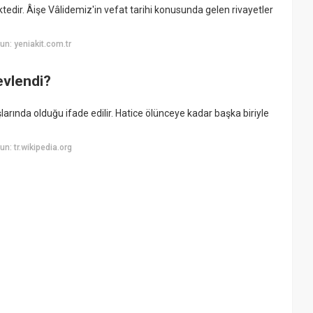
dir. Âişe Vâlidemiz'in vefat tarihi konusunda gelen rivayetler
n: yeniakit.com.tr
evlendi?
arında olduğu ifade edilir. Hatice ölünceye kadar başka biriyle
: tr.wikipedia.org