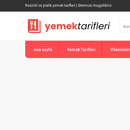
Resimli ve pratik yemek tarifleri | Sitemize Hoşgeldiniz
Ana sayfa
Yemek Tarifleri
Vitaminler