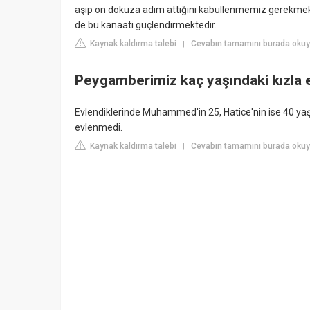
aşıp on dokuza adım attığını kabullenmemiz gerekmekte
de bu kanaati güçlendirmektedir.
Kaynak kaldırma talebi
Cevabın tamamını burada okuyu
|
Peygamberimiz kaç yaşındaki kızla 
Evlendiklerinde Muhammed'in 25, Hatice'nin ise 40 yaşl
evlenmedi.
Kaynak kaldırma talebi
Cevabın tamamını burada okuyun
|