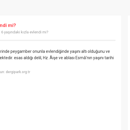
ndi mi?
yaşındaki kızla evlendi mi?
lerinde peygamber onunla evlendiğinde yaşını altı olduğunu ve
tedir. esas aldığı delil, Hz. Âişe ve ablası Esmâ'nın yaşını tarihi
n: dergipark.org.tr