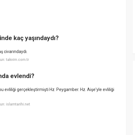
nde kaç yaşındaydı?
ş civarındaydı.
un: takvim.com.tr
nda evlendi?
evliliği gerçekleştirmişti Hz. Peygamber. Hz. Aişe'yle evliliği
n: islamtarihi.net