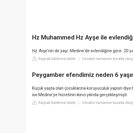
Hz Muhammed Hz Ayşe ile evlendiği
Hz. Aişe'nin de yaşı -Medine'de evlendiğine göre- 20 ya
Kaynak kaldırma talebi
Cevabın tamamını burada okuy
|
Peygamber efendimiz neden 6 yaşı
Küçük yaşta olan çocuklarına koruyuculuk yapsın diye bu 
ise Medine'ye hicretinin ikinci yılında gerçekleşmişti.
Kaynak kaldırma talebi
Cevabın tamamını burada okuyu
|