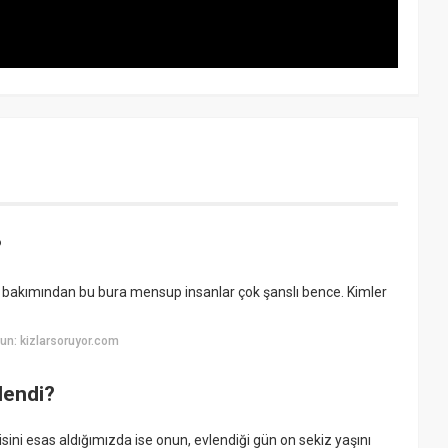
?
 bakımından bu bura mensup insanlar çok şanslı bence. Kimler
un: kizlarsoruyor.com
lendi?
sini esas aldığımızda ise onun, evlendiği gün on sekiz yaşını