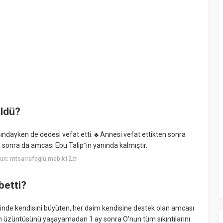
ldü?
ndayken de dedesi vefat etti. ♣ Annesi vefat ettikten sonra
 sonra da amcası Ebu Talip‟in yanında kalmıştır.
un: mtsarrafoglu.meb.k12.tr
betti?
inde kendisini büyüten, her daim kendisine destek olan amcası
n üzüntüsünü yaşayamadan 1 ay sonra O'nun tüm sıkıntılarını