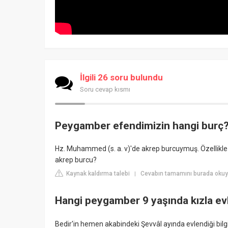
İlgili 26 soru bulundu
Soru cevap kısmı
Peygamber efendimizin hangi burç
Hz. Muhammed (s. a. v)'de akrep burcuymuş. Özellikle
akrep burcu?
Kaynak kaldırma talebi
Cevabın tamamını burada okuy
|
Hangi peygamber 9 yaşında kızla ev
Bedir'in hemen akabindeki Şevvâl ayında evlendiği bilgi