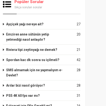
Popüler Sorular
Sıkça sorulan sorular
Ayçiçek yağı nereye ait?
27
Emziren anne sütünün yetip
20
yetmediği nasıl anlaşılır?
Riviera tipi zeytinyağı ne demek?
21
Spordan kac dk sonra su içilmeli?
42
SMS almamak için ne yapmalıyım e-
28
Devlet?
Arılar bizi nasıl görüyor?
28
PS5 4K 60 fps var mı?
31
E-ticaret için Ofis Gerekli mi?
16