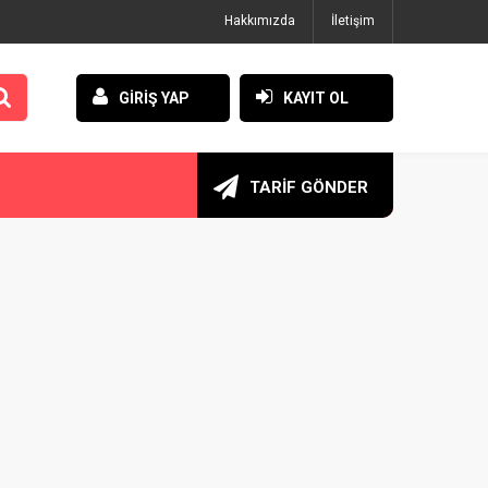
Hakkımızda
İletişim
GİRİŞ YAP
KAYIT OL
TARİF GÖNDER