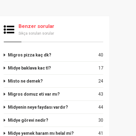
Benzer sorular
Sıkça sorulan sorular
Migros pizza kaç dk?
40
Midye baklava kac tl?
17
Misto ne demek?
24
Migros domuz eti var mı?
43
Midyenin neye faydası vardır?
44
Midye görevi nedir?
30
Midye yemek haram mı helal mi?
41