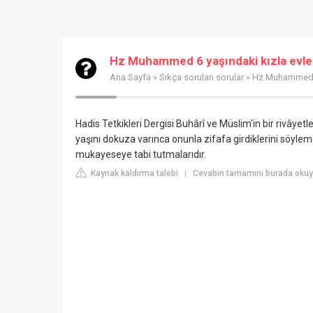
Hz Muhammed 6 yaşındaki kızla evle
Ana Sayfa
»
Sıkça sorulan sorular
» Hz Muhammed 6 
Hadis Tetkikleri Dergisi
Buhârî ve Müslim'in bir rivâyet
yaşını dokuza varınca onunla zifafa girdiklerini söylemek
mukayeseye tabi tutmalarıdır.
Kaynak kaldırma talebi
Cevabın tamamını burada okuyu
|