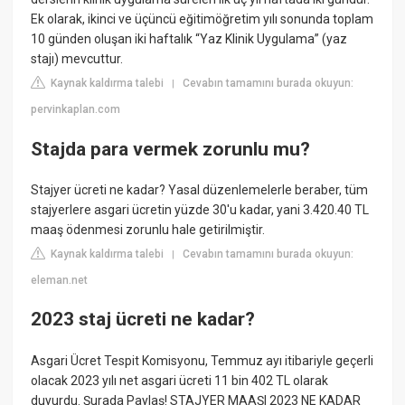
Ek olarak, ikinci ve üçüncü eğitimöğretim yılı sonunda toplam
10 günden oluşan iki haftalık “Yaz Klinik Uygulama” (yaz
stajı) mevcuttur.
Kaynak kaldırma talebi
Cevabın tamamını burada okuyun:
|
pervinkaplan.com
Stajda para vermek zorunlu mu?
Stajyer ücreti ne kadar? Yasal düzenlemelerle beraber, tüm
stajyerlere asgari ücretin yüzde 30'u kadar, yani 3.420.40 TL
maaş ödenmesi zorunlu hale getirilmiştir.
Kaynak kaldırma talebi
Cevabın tamamını burada okuyun:
|
eleman.net
2023 staj ücreti ne kadar?
Asgari Ücret Tespit Komisyonu, Temmuz ayı itibariyle geçerli
olacak 2023 yılı net asgari ücreti 11 bin 402 TL olarak
duyurdu. Şurada Paylaş! STAJYER MAAŞI 2023 NE KADAR