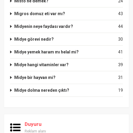
Misto ne demek?
24
Migros domuz eti var mı?
43
Midyenin neye faydası vardır?
44
Midye görevi nedir?
30
Midye yemek haram mı helal mi?
41
Midye hangi vitaminler var?
39
Midye bir hayvan mi?
31
Midye dolma nereden çıktı?
19
Duyuru
Reklam alanı