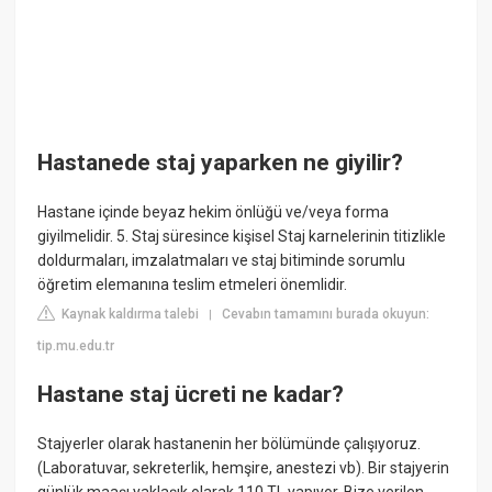
Hastanede staj yaparken ne giyilir?
Hastane içinde beyaz hekim önlüğü ve/veya forma
giyilmelidir. 5. Staj süresince kişisel Staj karnelerinin titizlikle
doldurmaları, imzalatmaları ve staj bitiminde sorumlu
öğretim elemanına teslim etmeleri önemlidir.
Kaynak kaldırma talebi
Cevabın tamamını burada okuyun:
|
tip.mu.edu.tr
Hastane staj ücreti ne kadar?
Stajyerler olarak hastanenin her bölümünde çalışıyoruz.
(Laboratuvar, sekreterlik, hemşire, anestezi vb). Bir stajyerin