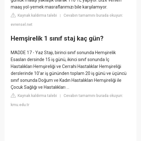
günlük maaşı yaklaşık olarak 110 TL yapıyor. Bize verilen
maaş yol-yemek masraflarımızı bile karşılamıyor.
Kaynak kaldırma talebi
Cevabın tamamını burada okuyun:
|
evrensel.net
Hemşirelik 1 sınıf staj kaç gün?
MADDE 17 - Yaz Stajı, birinci sınıf sonunda Hemşirelik
Esasları dersinde 15 iş günü, ikinci sınıf sonunda İç
Hastalıkları Hemşireliği ve Cerrahi Hastalıklar Hemşireliği
derslerinde 10'ar iş gününden toplam 20 iş günü ve üçüncü
sınıf sonunda Doğum ve Kadın Hastalıkları Hemşireliği ile
Çocuk Sağlığı ve Hastalıkları ...
Kaynak kaldırma talebi
Cevabın tamamını burada okuyun:
|
kmu.edu.tr