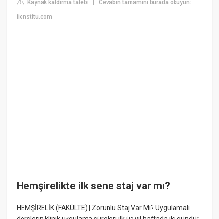
Kaynak kaldırma talebi
Cevabın tamamını burada okuyun:
|
iienstitu.com
Hemşirelikte ilk sene staj var mı?
HEMŞİRELİK (FAKÜLTE) | Zorunlu Staj Var Mı? Uygulamalı
derslerin klinik uygulama süreleri ilk üç yıl haftada iki gündür.