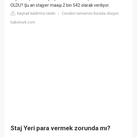
OLDU? Şu an stajyer maaşı 2 bin 542 olarak veriliyor.
Kaynak kaldırma talebi
Cevabın tamamını burada okuyun:
|
haberturk.com
Staj Yeri para vermek zorunda mı?