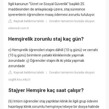
İlgili kanunun “Ücret ve Sosyal Güvenlik” başlıklı 25.
maddesinden de anlaşılacağı üzere, staj süresince
işverenlerin öğrencilere maaş ödemesi zorunlu tutuluyor.
Kaynak kaldırma talebi
Cevabın tamamını burada okuyun:
|
edenred.com.tr
Hemşirelik zorunlu staj kaç gün?
c) Hemşirelik öğrencileri stajını dâhilî (10 iş günü) ve cerrahi
(10 iş günü) birimlerin yataklı kliniklerinde yapmak
zorundadır. ç) Öğrenciler stajını ilk iki yılda yapmak
zorundadır.
Kaynak kaldırma talebi
Cevabın tamamını burada okuyun:
|
saglik.ksu.edu.tr
Stajyer Hemşire kaç saat çalışır?
(6) İntörn öğrenciler staj yaptıkları klinik ile ilgili grup ödevini
hazırlayıp klinik sorumlu hemşireye/ebeye bir dosya halinde