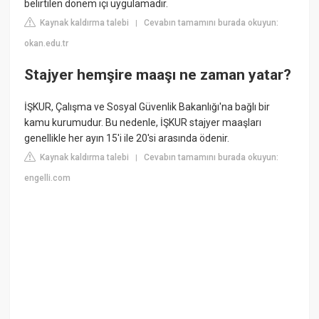
belirtilen dönem içi uygulamadır.
Kaynak kaldırma talebi
Cevabın tamamını burada okuyun:
|
okan.edu.tr
Stajyer hemşire maaşı ne zaman yatar?
İŞKUR, Çalışma ve Sosyal Güvenlik Bakanlığı'na bağlı bir
kamu kurumudur. Bu nedenle, İŞKUR stajyer maaşları
genellikle her ayın 15'i ile 20'si arasında ödenir.
Kaynak kaldırma talebi
Cevabın tamamını burada okuyun:
|
engelli.com