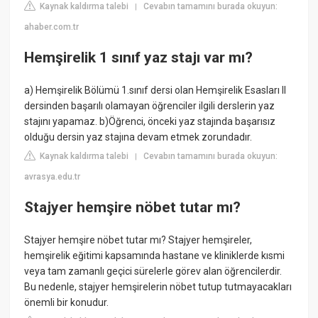
Kaynak kaldırma talebi
Cevabın tamamını burada okuyun:
|
ahaber.com.tr
Hemşirelik 1 sınıf yaz stajı var mı?
a) Hemşirelik Bölümü 1.sınıf dersi olan Hemşirelik Esasları II
dersinden başarılı olamayan öğrenciler ilgili derslerin yaz
stajını yapamaz. b)Öğrenci, önceki yaz stajında başarısız
olduğu dersin yaz stajına devam etmek zorundadır.
Kaynak kaldırma talebi
Cevabın tamamını burada okuyun:
|
avrasya.edu.tr
Stajyer hemşire nöbet tutar mı?
Stajyer hemşire nöbet tutar mı? Stajyer hemşireler,
hemşirelik eğitimi kapsamında hastane ve kliniklerde kısmi
veya tam zamanlı geçici sürelerle görev alan öğrencilerdir.
Bu nedenle, stajyer hemşirelerin nöbet tutup tutmayacakları
önemli bir konudur.