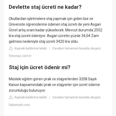
Devlette staj ücreti ne kadar?
Okullardan işletmelere staj yapmak için giden lise ve
Üniversite öğrencilerine ödenen staj ücreti de yeni Asgari
Ücret artış oranı kadar yükselecek. Mevcut durumda 2552
lira staj ücreti ödeniyor. Asgari ücretin yüzde 34,04 Zam
gelmesi nedeniyle staj ücreti 3420 lira oldu.
Kaynak kaldırma talebi
Cevabın tamamını burada okuyun:
|
fotomac.com.tr
Staj için ücret ödenir mi?
Mesleki eğitim gören çırak ve stajyerlerden 3208 Sayılı
Kanun kapsamındaki çırak ve stajyerler için ücret ödeme
zorunluluğu bulunuyor.
Kaynak kaldırma talebi
Cevabın tamamını burada okuyun:
|
haberturk.com