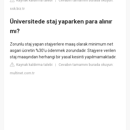
Kaynak kaldırma talebi
Cevabın tamamını burada okuyun:
|
ssk.biz.tr
Üniversitede staj yaparken para alınır
mı?
Zorunlu staj yapan stajyerlere maaş olarak minimum net
asgari ücretin %30'u ödenmek zorundadır. Stajyere verilen
staj maaşından herhangi bir yasal kesinti yapılmamaktadır.
Kaynak kaldırma talebi
Cevabın tamamını burada okuyun:
|
multinet.com.tr