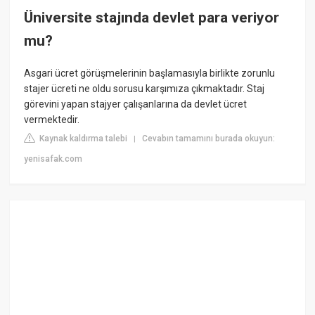
Üniversite stajında devlet para veriyor
mu?
Asgari ücret görüşmelerinin başlamasıyla birlikte zorunlu
stajer ücreti ne oldu sorusu karşımıza çıkmaktadır. Staj
görevini yapan stajyer çalışanlarına da devlet ücret
vermektedir.
Kaynak kaldırma talebi
Cevabın tamamını burada okuyun:
|
yenisafak.com