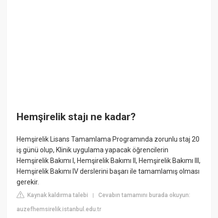
Hemşirelik stajı ne kadar?
Hemşirelik Lisans Tamamlama Programında zorunlu staj 20
iş günü olup, Klinik uygulama yapacak öğrencilerin
Hemşirelik Bakımı I, Hemşirelik Bakımı II, Hemşirelik Bakımı III,
Hemşirelik Bakımı IV derslerini başarı ile tamamlamış olması
gerekir.
Kaynak kaldırma talebi
Cevabın tamamını burada okuyun:
|
auzefhemsirelik.istanbul.edu.tr