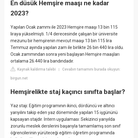
En düsük Hemşire maaşı ne kadar
2023?
Yapılan Ocak zammı ile 2023 Hemşire maaşı 13 bin 115
liraya yükselmişti. 1/4 derecesinde çalışan bir üniversite
mezunu bir hemşirenin mevcut maaşı 13 bin 115 lira
Temmuz ayında yapılan zam ile birlikte 26 bin 440 lira oldu.
Ocak zammından sonra yeni başlayan Hemşire maaşları
ortalama 26.440 lira bandındadır.
Kaynak kaldırma talebi
Cevabın tamamını burada okuyun:
|
birgun.net
Hemşirelikte staj kaçıncı sınıfta başlar?
Yaz stajı: Eğitim programının ikinci, dördüncü ve altıncı
yarıyılını takip eden yaz döneminde yapılan 15 işgününü
kapsayan stajdır. İntern uygulaması: Sekizinci yarıyılda
zorunlu meslek derslerini başarıyla tamamlamış son sınıf
öğrencilerinin yürüteceği eğitim-öğretim programında