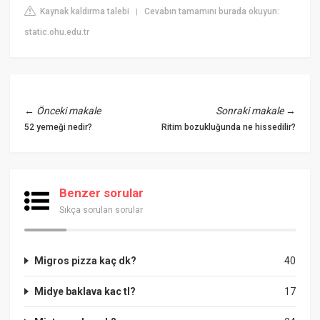
Kaynak kaldırma talebi
Cevabın tamamını burada okuyun:
|
static.ohu.edu.tr
←
Önceki makale
Sonraki makale
→
52 yemeği nedir?
Ritim bozukluğunda ne hissedilir?
Benzer sorular
Sıkça sorulan sorular
Migros pizza kaç dk?
40
Midye baklava kac tl?
17