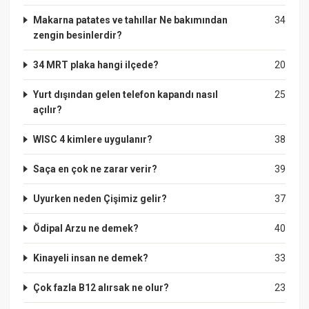
Makarna patates ve tahıllar Ne bakımından
34
zengin besinlerdir?
34 MRT plaka hangi ilçede?
20
Yurt dışından gelen telefon kapandı nasıl
25
açılır?
WISC 4 kimlere uygulanır?
38
Saça en çok ne zarar verir?
39
Uyurken neden Çişimiz gelir?
37
Ödipal Arzu ne demek?
40
Kinayeli insan ne demek?
33
Çok fazla B12 alırsak ne olur?
23