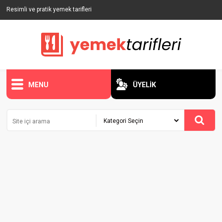
Resimli ve pratik yemek tarifleri
MENU
ÜYELİK