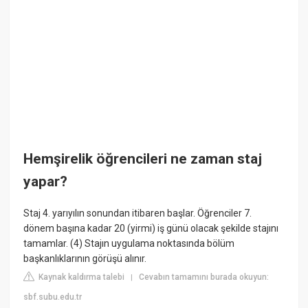
Hemşirelik öğrencileri ne zaman staj
yapar?
Staj 4. yarıyılın sonundan itibaren başlar. Öğrenciler 7.
dönem başına kadar 20 (yirmi) iş günü olacak şekilde stajını
tamamlar. (4) Stajın uygulama noktasında bölüm
başkanlıklarının görüşü alınır.
Kaynak kaldırma talebi
Cevabın tamamını burada okuyun:
|
sbf.subu.edu.tr