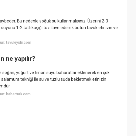
kaybeder. Bu nedenle soğuk su kullanmalısınız. Üzerini 2-3
yuna 1-2 tatlı kaşığı tuz ilave ederek bütün tavuk etinizin ve
n: tavukiyidir.com
 ne yapılır?
ve soğan, yoğurt ve limon suyu baharatlar eklenerek en çok
salamura tekniği ile su ve tuzlu suda bekletmek etinizin
ümdür.
un: haberturk.com