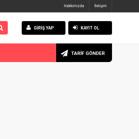
Hakkımızda
İletişim
GİRİŞ YAP
KAYIT OL
TARİF GÖNDER