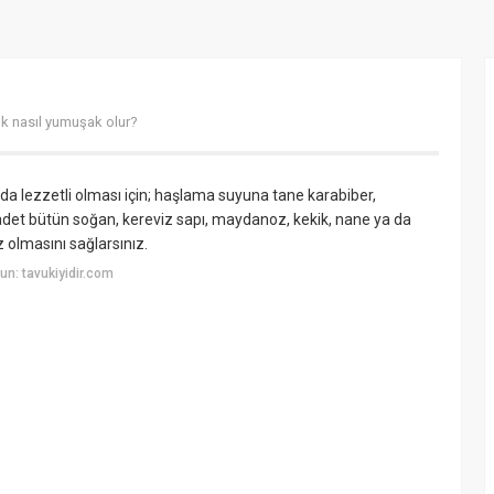
k nasıl yumuşak olur?
 lezzetli olması için; haşlama suyuna tane karabiber,
adet bütün soğan, kereviz sapı, maydanoz, kekik, nane ya da
olmasını sağlarsınız.
n: tavukiyidir.com