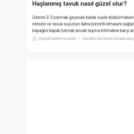
Haşlanmış tavuk nasıl güzel olur?
Üzerini 2-3 parmak geçecek kadar suyla doldurmalısını
etinizin ve tavuk suyunun daha lezzetli olmasını sağl
kapağını kapalı tutmalı ancak taşma ihtimaline karşı ar
Kaynak kaldırma talebi
Cevabın tamamını burada oku
|