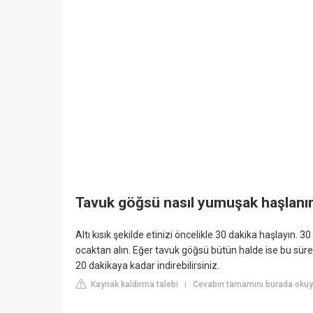
Tavuk göğsü nasıl yumuşak haşlanı
Altı kısık şekilde etinizi öncelikle 30 dakika haşlayın. 
ocaktan alın. Eğer tavuk göğsü bütün halde ise bu süre 
20 dakikaya kadar indirebilirsiniz.
Kaynak kaldırma talebi
Cevabın tamamını burada okuyu
|