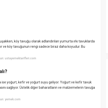
umuşakken, köy tavuğu olarak adlandırılan yumurta ırkı tavuklarda
nsır ve köy tavuğunun rengi sadece biraz daha koyudur. Bu
un: ustayemektarifleri.com
lı?
e yoğurt, kefir ve yoğurt suyu geliyor. Yoğurt ve kefir tavuk
sını sağlıyor. Üstelik diğer baharatların ve malzemelerin tavuğa
yun: yemek.com