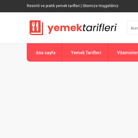
Resimli ve pratik yemek tarifleri | Sitemize Hoşgeldiniz
Ana sayfa
Yemek Tarifleri
Vitaminler