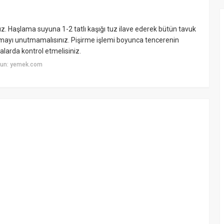
z. Haşlama suyuna 1-2 tatlı kaşığı tuz ilave ederek bütün tavuk
amayı unutmamalısınız. Pişirme işlemi boyunca tencerenin
alarda kontrol etmelisiniz.
yun: yemek.com