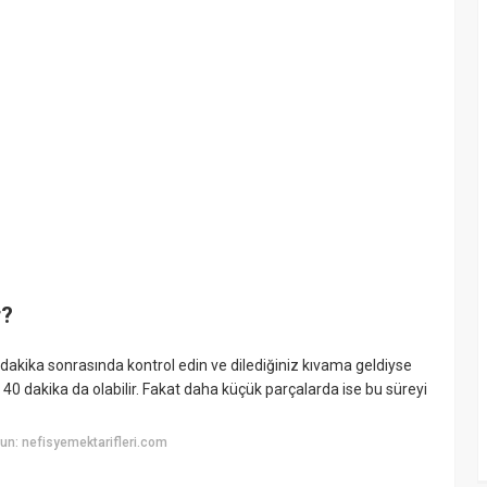
r?
30 dakika sonrasında kontrol edin ve dilediğiniz kıvama geldiyse
40 dakika da olabilir. Fakat daha küçük parçalarda ise bu süreyi
n: nefisyemektarifleri.com