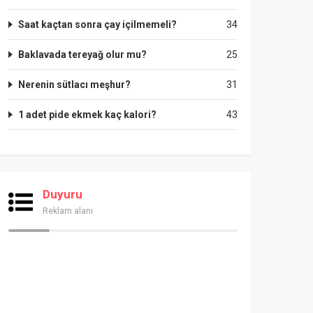
Saat kaçtan sonra çay içilmemeli?
34
Baklavada tereyağ olur mu?
25
Nerenin sütlacı meşhur?
31
1 adet pide ekmek kaç kalori?
43
Duyuru
Reklam alanı