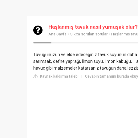
Haşlanmış tavuk nasıl yumuşak olur?
Ana Sayfa
»
Sıkça sorulan sorular
» Haşlanmış tavu
Tavuğunuzun ve elde edeceğiniz tavuk suyunun daha da
sarımsak, defne yaprağı, limon suyu, limon kabuğu, 1 
havuç gibi malzemeler katarsanız tavuğun daha lezziz 
Kaynak kaldırma talebi
Cevabın tamamını burada okuyu
|