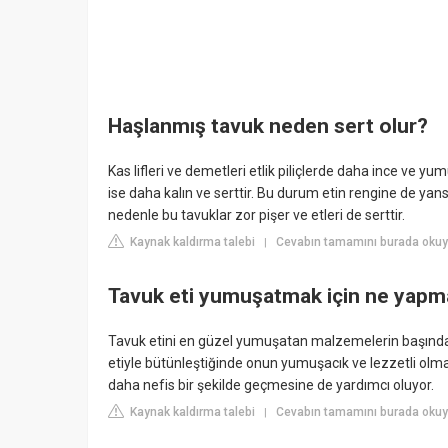
Haşlanmış tavuk neden sert olur?
Kas lifleri ve demetleri etlik piliçlerde daha ince ve y
ise daha kalın ve serttir. Bu durum etin rengine de ya
nedenle bu tavuklar zor pişer ve etleri de serttir.
Kaynak kaldırma talebi
Cevabın tamamını burada okuy
|
Tavuk eti yumuşatmak için ne yapma
Tavuk etini en güzel yumuşatan malzemelerin başında is
etiyle bütünleştiğinde onun yumuşacık ve lezzetli olma
daha nefis bir şekilde geçmesine de yardımcı oluyor.
Kaynak kaldırma talebi
Cevabın tamamını burada oku
|