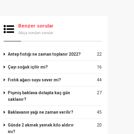
Benzer sorular
Sıkça sorulan sorular
Antep fıstığı ne zaman toplanır 2022?
22
Çayı soğuk içilir mi?
16
Fıstık ağacı suyu sever mi?
44
Pişmiş baklava dolapta kaç gün
27
saklanır?
Baklavanın yağı ne zaman verilir?
45
Günde 2 ekmek yemek kilo aldırır
20
mı?