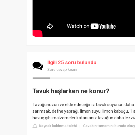
İlgili 25 soru bulundu
Soru cevap kısmı
Tavuk haşlarken ne konur?
Tavuğunuzun ve elde edeceğiniz tavuk suyunun daha da
sarımsak, defne yaprağı, limon suyu, limon kabuğu, 1 
havuç gibi malzemeler katarsanız tavuğun daha lezziz 
Kaynak kaldırma talebi
Cevabın tamamını burada okuyu
|