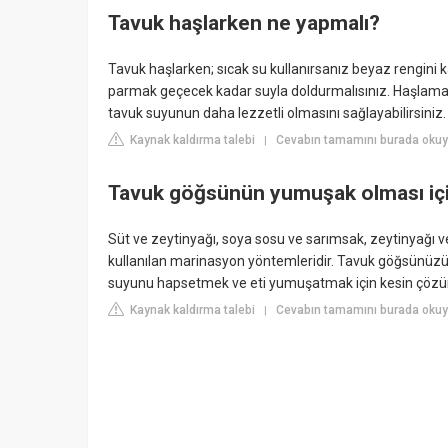
Tavuk haşlarken ne yapmalı?
Tavuk haşlarken; sıcak su kullanırsanız beyaz rengini 
parmak geçecek kadar suyla doldurmalısınız. Haşlama su
tavuk suyunun daha lezzetli olmasını sağlayabilirsiniz.
Kaynak kaldırma talebi
Cevabın tamamını burada okuyu
|
Tavuk göğsünün yumuşak olması için
Süt ve zeytinyağı, soya sosu ve sarımsak, zeytinyağı 
kullanılan marinasyon yöntemleridir. Tavuk göğsünüzü 
suyunu hapsetmek ve eti yumuşatmak için kesin çöz
Kaynak kaldırma talebi
Cevabın tamamını burada okuy
|