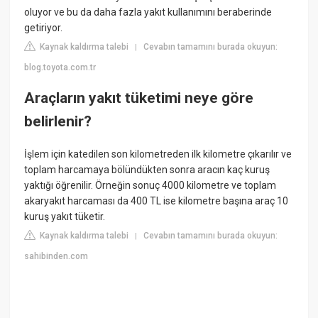
oluyor ve bu da daha fazla yakıt kullanımını beraberinde
getiriyor.
Kaynak kaldırma talebi
Cevabın tamamını burada okuyun:
|
blog.toyota.com.tr
Araçların yakıt tüketimi neye göre
belirlenir?
İşlem için katedilen son kilometreden ilk kilometre çıkarılır ve
toplam harcamaya bölündükten sonra aracın kaç kuruş
yaktığı öğrenilir. Örneğin sonuç 4000 kilometre ve toplam
akaryakıt harcaması da 400 TL ise kilometre başına araç 10
kuruş yakıt tüketir.
Kaynak kaldırma talebi
Cevabın tamamını burada okuyun:
|
sahibinden.com