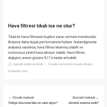
Hava filtresi tıkalı ise ne olur?
Tıkalı bir hava filtresinin bujilere zarar vermesi mümkündür.
Aracınız daha düşük performansta hızlanır. Hızlandığınızda
arabanız sarsılırsa, hava filtresi tıkanmış olabilir ve
motorunuz yeterli hava almıyor olabilir. Hava filtresi
değişimi, aracın gücünü %11'e kadar artırabilir.
Kaynak kaldırma talebi
Cevabın tamamını burada okuyun:
|
tr.linkedin.com
←
Önceki makale
Sonraki makale
→
Türkiye Gürcistan'dan ne satın alıyor?
Görüntü onarma nedir?