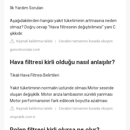
İlk Yardım Soruları
Aşağıdakilerden hangisi yakıt tüketiminin artmasına neden
olmaz? Doğru cevap "Hava filtresinin değiştirilmesi" yani C
şıkkıdır.
Kaynak kaldırma talebi
Cevabın tamamını burada okuyun:
|
guncelsorular.com
Hava filtresi kirli olduğu nasıl anlaşılır?
Tıkalı Hava Filtresi Belirtileri
Yakıt tüketiminin normalin üstünde olması Motor sesinde
oluşan değişiklik. Motor arıza lambasının sürekli yanması
Motor performansının fark edilecek boyutta azalması
Kaynak kaldırma talebi
Cevabın tamamını burada okuyun:
|
otopratik.com.tr
Polen filtresi kirli olursa ne olur?