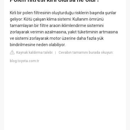
Kirli bir polen filtresinin oluşturduğu risklerin başında şunlar
geliyor: Kötü çalışan klima sistemi: Kullanım ömrünü
tamamlayan bir filtre aracın iklimlendirme sistemini
zorlayarak verimin azalmasına, yakıt tüketiminin artmasına
ve sistemi zorlayarak motor üzerine daha fazla yük
bindirilmesine neden olabiliyor.
Kaynak kaldırma talebi
Cevabın tamamını burada okuyun:
|
blog.toyota.com.tr