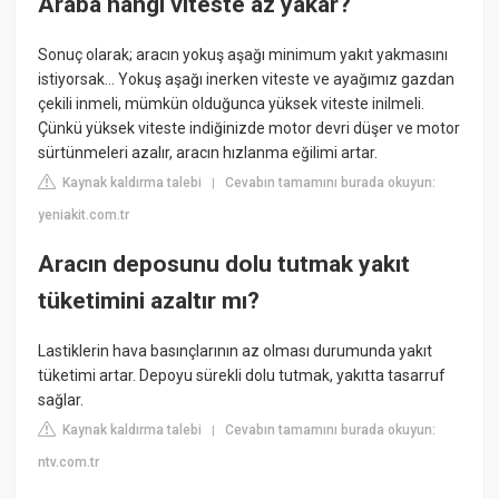
Araba hangi viteste az yakar?
Sonuç olarak; aracın yokuş aşağı minimum yakıt yakmasını
istiyorsak... Yokuş aşağı inerken viteste ve ayağımız gazdan
çekili inmeli, mümkün olduğunca yüksek viteste inilmeli.
Çünkü yüksek viteste indiğinizde motor devri düşer ve motor
sürtünmeleri azalır, aracın hızlanma eğilimi artar.
Kaynak kaldırma talebi
Cevabın tamamını burada okuyun:
|
yeniakit.com.tr
Aracın deposunu dolu tutmak yakıt
tüketimini azaltır mı?
Lastiklerin hava basınçlarının az olması durumunda yakıt
tüketimi artar. Depoyu sürekli dolu tutmak, yakıtta tasarruf
sağlar.
Kaynak kaldırma talebi
Cevabın tamamını burada okuyun:
|
ntv.com.tr