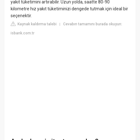
yakıt tüketimini artırabilir. Uzun yolda, saatte 80-90
kilometre hız yakıt tüketiminizi dengede tutmak için ideal bir
seçenektir.
Kaynak kaldırma talebi
Cevabın tamamını burada okuyun:
|
isbank.com.tr