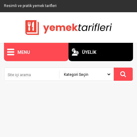
Resimli ve pratik yemek tarifleri
MENU
ÜYELİK