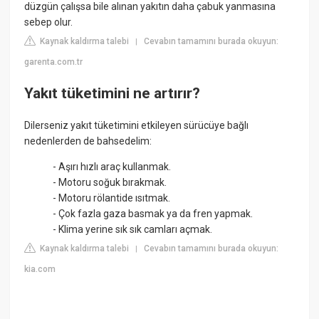
düzgün çalışsa bile alınan yakıtın daha çabuk yanmasına
sebep olur.
Kaynak kaldırma talebi
Cevabın tamamını burada okuyun:
|
garenta.com.tr
Yakıt tüketimini ne artırır?
Dilerseniz yakıt tüketimini etkileyen sürücüye bağlı
nedenlerden de bahsedelim:
- Aşırı hızlı araç kullanmak.
- Motoru soğuk bırakmak.
- Motoru rölantide ısıtmak.
- Çok fazla gaza basmak ya da fren yapmak.
- Klima yerine sık sık camları açmak.
Kaynak kaldırma talebi
Cevabın tamamını burada okuyun:
|
kia.com