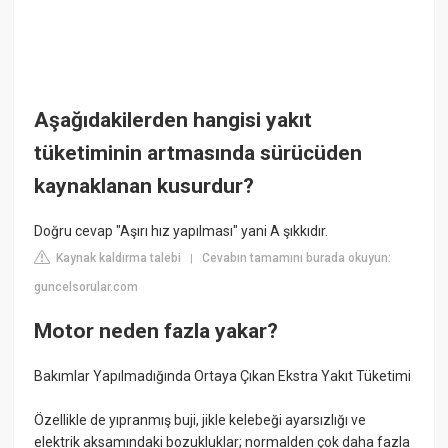
Aşağıdakilerden hangisi yakıt
tüketiminin artmasında sürücüden
kaynaklanan kusurdur?
Doğru cevap "Aşırı hız yapılması" yani A şıkkıdır.
Kaynak kaldırma talebi
Cevabın tamamını burada okuyun:
|
guncelsorular.com
Motor neden fazla yakar?
Bakımlar Yapılmadığında Ortaya Çıkan Ekstra Yakıt Tüketimi
Özellikle de yıpranmış buji, jikle kelebeği ayarsızlığı ve
elektrik aksamındaki bozukluklar; normalden çok daha fazla