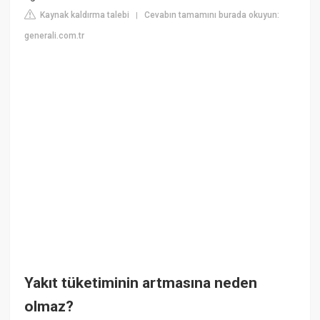
Kaynak kaldırma talebi
Cevabın tamamını burada okuyun:
|
generali.com.tr
Yakıt tüketiminin artmasına neden
olmaz?