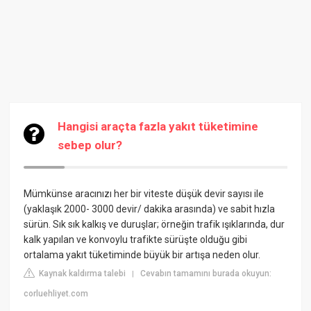
Hangisi araçta fazla yakıt tüketimine
sebep olur?
Mümkünse aracınızı her bir viteste düşük devir sayısı ile
(yaklaşık 2000- 3000 devir/ dakika arasında) ve sabit hızla
sürün. Sık sık kalkış ve duruşlar; örneğin trafik ışıklarında, dur
kalk yapılan ve konvoylu trafikte sürüşte olduğu gibi
ortalama yakıt tüketiminde büyük bir artışa neden olur.
Kaynak kaldırma talebi
Cevabın tamamını burada okuyun:
|
corluehliyet.com