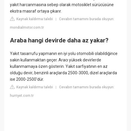
yakıt harcanmasına sebep olarak motosiklet sürücüsüne
ekstra masraf ortaya çıkarır.
Kaynak kaldırma talebi
Cevabın tamamını burada okuyun:
|
mondialmotor.com.tr
Araba hangi devirde daha az yakar?
Yakıt tasarrufu yapmanın en iyi yolu otomobili olabildiğince
sakin kullanmaktan geçer. Aracı yüksek devirlerde
kullanmamaya özen gösterin. Yakıt sarfiyatının en az
olduğu devir; benzinli araçlarda 2500-3000, dizel araçlarda
ise 2000-2500'dür.
Kaynak kaldırma talebi
Cevabın tamamını burada okuyun:
|
hurriyet.com.tr