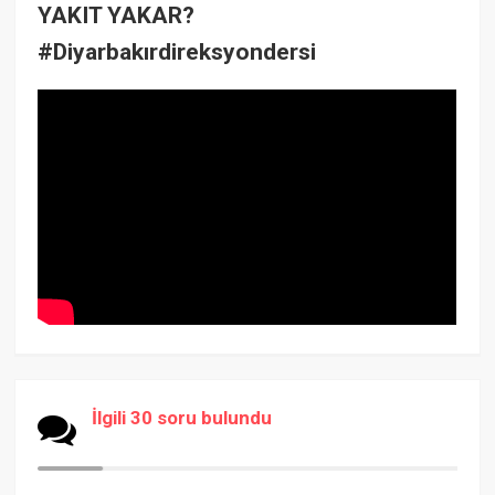
YAKIT YAKAR?
#Diyarbakırdireksyondersi
İlgili 30 soru bulundu