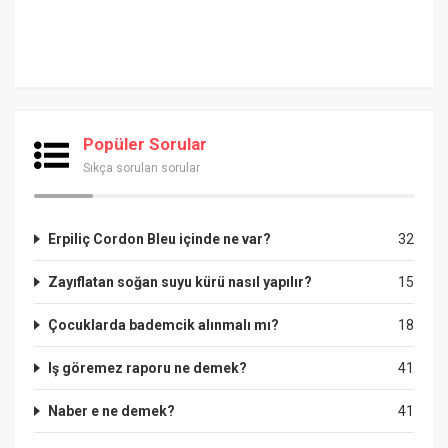
Popüler Sorular
Sıkça sorulan sorular
Erpiliç Cordon Bleu içinde ne var?
32
Zayıflatan soğan suyu kürü nasıl yapılır?
15
Çocuklarda bademcik alınmalı mı?
18
Iş göremez raporu ne demek?
41
Naber e ne demek?
41