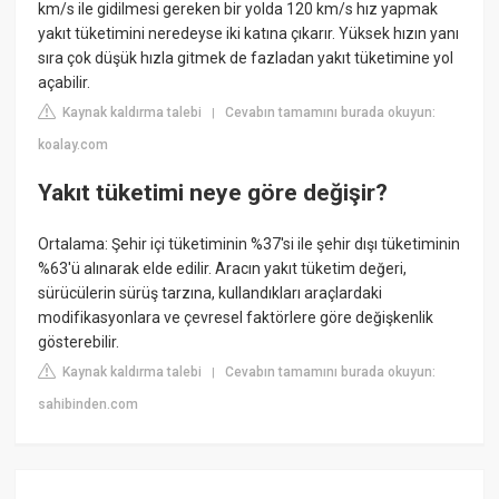
km/s ile gidilmesi gereken bir yolda 120 km/s hız yapmak
yakıt tüketimini neredeyse iki katına çıkarır. Yüksek hızın yanı
sıra çok düşük hızla gitmek de fazladan yakıt tüketimine yol
açabilir.
Kaynak kaldırma talebi
Cevabın tamamını burada okuyun:
|
koalay.com
Yakıt tüketimi neye göre değişir?
Ortalama: Şehir içi tüketiminin %37'si ile şehir dışı tüketiminin
%63'ü alınarak elde edilir. Aracın yakıt tüketim değeri,
sürücülerin sürüş tarzına, kullandıkları araçlardaki
modifikasyonlara ve çevresel faktörlere göre değişkenlik
gösterebilir.
Kaynak kaldırma talebi
Cevabın tamamını burada okuyun:
|
sahibinden.com