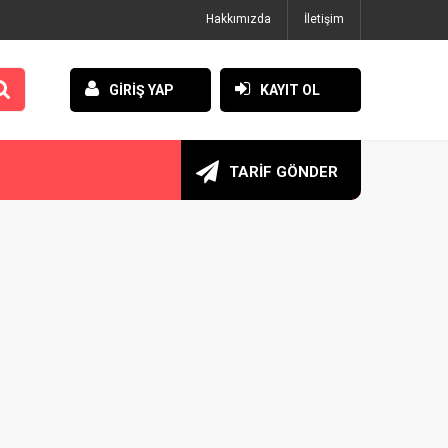
Hakkımızda
İletişim
GİRİŞ YAP
KAYIT OL
TARİF GÖNDER