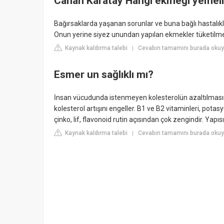
Canan Karatay Hangi ekmeği yemel
Bağırsaklarda yaşanan sorunlar ve buna bağlı hastalık
Onun yerine siyez unundan yapılan ekmekler tüketilmel
Kaynak kaldırma talebi
Cevabın tamamını burada okuy
|
Esmer un sağlıklı mı?
İnsan vücudunda istenmeyen kolesterolün azaltılmasın
kolesterol artışını engeller. B1 ve B2 vitaminleri, po
çinko, lif, flavonoid rutin açısından çok zengindir. Yap
Kaynak kaldırma talebi
Cevabın tamamını burada okuyu
|