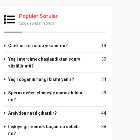
Popüler Sorular
Sıkça sorulan sorular
Çilek sirkeli suda yıkanır mı?
19
Yeşil mercimek haşlandıktan sonra
39
süzülür mü?
Yeşil soğanın hangi kısmı yenir?
34
Sperm değen elbiseyle namaz kılınır
29
mı?
Arşivden nasıl çıkarılır?
44
Ilişkiye girmemek boşanma sebebi
38
mi?