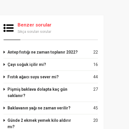
Benzer sorular
Sıkça sorulan sorular
Antep fıstığı ne zaman toplanır 2022?
22
Çayı soğuk içilir mi?
16
Fıstık ağacı suyu sever mi?
44
Pişmiş baklava dolapta kaç gün
27
saklanır?
Baklavanın yağı ne zaman verilir?
45
Günde 2 ekmek yemek kilo aldırır
20
mı?