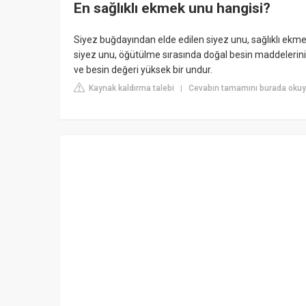
En sağlıklı ekmek unu hangisi?
Siyez buğdayından elde edilen siyez unu, sağlıklı ekmekl
siyez unu, öğütülme sırasında doğal besin maddelerini
ve besin değeri yüksek bir undur.
Kaynak kaldırma talebi
Cevabın tamamını burada okuyu
|