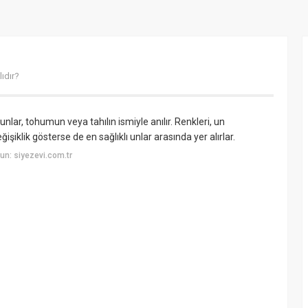
ıdır?
nlar, tohumun veya tahılın ismiyle anılır. Renkleri, un
işiklik gösterse de en sağlıklı unlar arasında yer alırlar.
n: siyezevi.com.tr