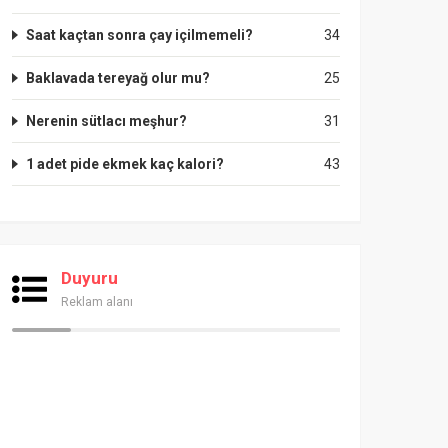
Saat kaçtan sonra çay içilmemeli?
34
Baklavada tereyağ olur mu?
25
Nerenin sütlacı meşhur?
31
1 adet pide ekmek kaç kalori?
43
Duyuru
Reklam alanı