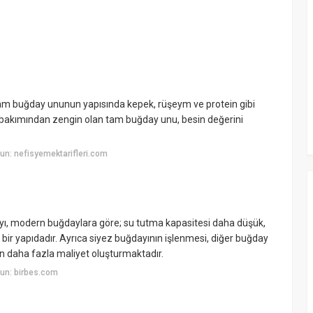
am buğday ununun yapısında kepek, rüşeym ve protein gibi
ller bakımından zengin olan tam buğday unu, besin değerini
n: nefisyemektarifleri.com
ı, modern buğdaylara göre; su tutma kapasitesi daha düşük,
bir yapıdadır. Ayrıca siyez buğdayının işlenmesi, diğer buğday
n daha fazla maliyet oluşturmaktadır.
un: birbes.com