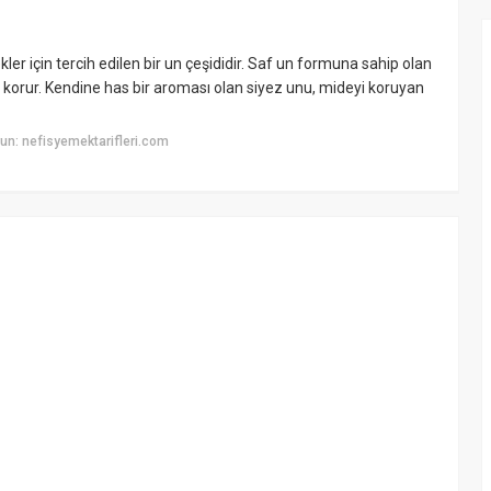
er için tercih edilen bir un çeşididir. Saf un formuna sahip olan
 korur. Kendine has bir aroması olan siyez unu, mideyi koruyan
n: nefisyemektarifleri.com