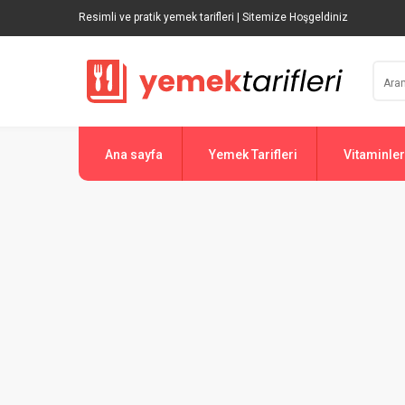
Resimli ve pratik yemek tarifleri | Sitemize Hoşgeldiniz
Ana sayfa
Yemek Tarifleri
Vitaminler