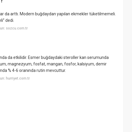
i?
lar da arttı. Modern buğdaydan yapılan ekmekler tüketilmemeli.
i” dedi.
un: sozcu.com.tr
da da etkilidir. Esmer buğdaydaki steroller kan serumunda
tasyum, magnezyum, fosfat, mangan, fosfor, kalsiyum, demir
ısında % 4-6 oranında rutin mevcuttur.
n: hurriyet.com.tr