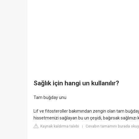
Sağlık için hangi un kullanılır?
Tam buğday unu
Lif ve fitosteroller bakımından zengin olan tam buğday 
hissetmenizi sağlayan bu un çeşidi, bağırsak sağlınızı 
Kaynak kaldırma talebi
Cevabın tamamını burada okuyu
|