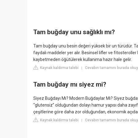
Tam buğday unu sağlıklı mı?
Tam buğday unu besin değeri yüksek bir un türüdür. T
faydalı maddeler yer alır. Besinsel lifler ve fitostero
kaybetmeden öğütülerek kullanıma hazır hale gelir.
Kaynak kaldırma talebi
Cevabın tamamını burada okuyu
|
Tam buğday mı siyez mi?
Siyez Buğdayı Mı? Modern Buğdaylar Mı? Siyez buğday
“glutensiz” olduğundan dolayı hamur yapısı daha zayıf 
çeşitlerine göre daha zor olduğundan, ekonomik açıda
Kaynak kaldırma talebi
Cevabın tamamını burada okuy
|