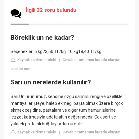
İlgili 22 soru bulundu
Böreklik un ne kadar?
Seçenekler: 5 kg23,60 TL/kg. 10 kg18,40 TL/kg.
Kaynak kaldırma talebi
Cevabın tamamını burada okuyun:
|
akakce.com
Sarı un nerelerde kullanılır?
Sarı Un ürünümüz, kendine özgü sarımsı rengi ve özellikle
mantıya, erişteye, halep ekmeği başta olmak üzere birçok
ekmek çeşidine, pastalara ve diğer tüm hamur işlerine
lezzet katmasıyla adeta altın değerindedir. Çok sert ve
yüksek proteinli buğdaylardan üretilir.
Kaynak kaldırma talebi
Cevabın tamamını burada okuyun:
|