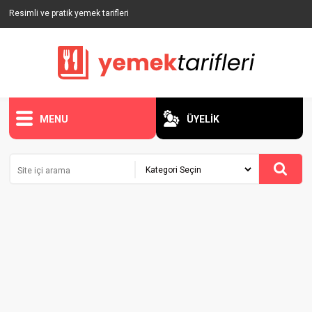
Resimli ve pratik yemek tarifleri
MENU
ÜYELİK