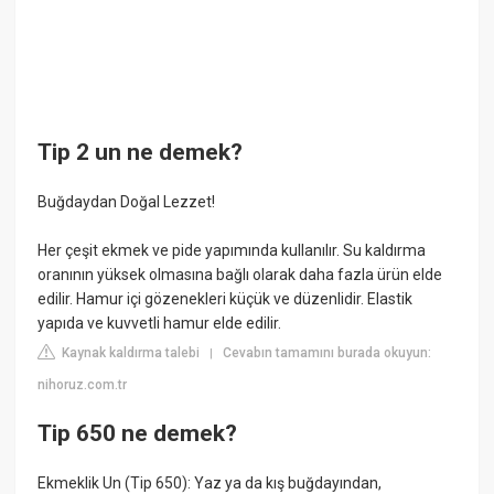
Tip 2 un ne demek?
Buğdaydan Doğal Lezzet!
Her çeşit ekmek ve pide yapımında kullanılır. Su kaldırma
oranının yüksek olmasına bağlı olarak daha fazla ürün elde
edilir. Hamur içi gözenekleri küçük ve düzenlidir. Elastik
yapıda ve kuvvetli hamur elde edilir.
Kaynak kaldırma talebi
Cevabın tamamını burada okuyun:
|
nihoruz.com.tr
Tip 650 ne demek?
Ekmeklik Un (Tip 650): Yaz ya da kış buğdayından,