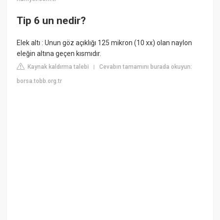
Tip 6 un nedir?
Elek altı : Unun göz açıklığı 125 mikron (10 xx) olan naylon
eleğin altına geçen kısmıdır.
Kaynak kaldırma talebi
Cevabın tamamını burada okuyun:
|
borsa.tobb.org.tr