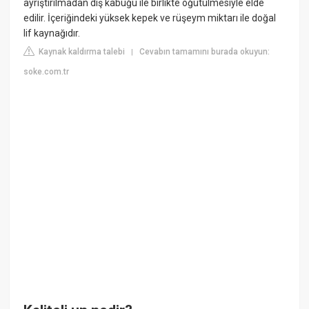
ayrıştırılmadan dış kabuğu ile birlikte öğütülmesiyle elde
edilir. İçeriğindeki yüksek kepek ve rüşeym miktarı ile doğal
lif kaynağıdır.
Kaynak kaldırma talebi
Cevabın tamamını burada okuyun:
|
soke.com.tr