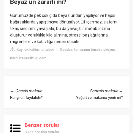
Beyaz un zararlı mı?
Günümüzde pek çok gıda beyaz undan yapılıyor ve hepsi
bağırsaklarda yapıştırıcıya dönüşüyor. Lif içermez, sistemi
tıkar, sindirimi yavaşlatır, bu da yavaş bir metabolizma
oluşturur ve sıklıkla kilo alımına, strese, baş ağrılarına,
migrenlere ve kabızlığa neden olabilir.
Kaynak kaldırma talebi
Cevabın tamamını burada okuyun:
|
nergistepeciftligi.com
←
Önceki makale
Sonraki makale
→
Hangi un faydalıdır?
Yoğurt ve makarna yenir mi?
Benzer sorular
Sıkça sorulan sorular