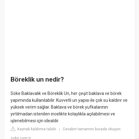
Böreklik un nedir?
Söke Baklavalık ve Böreklik Un, her çeşit baklava ve börek
yapımında kullanılabilir. Kuvvetli un yapısı ile çok su kaldırır ve
yüksek verim sağlar. Baklava ve börek yufkalarının
yırtılmadan istenilen incelikte kolaylıkla açılabilmesi ve
işlenebilmesi için idealdir.
Kaynak kaldırma talebi
Cevabın tamamını burada okuyun:
|
soke.com.tr