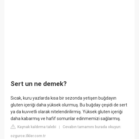
Sert un ne demek?
Sıcak, kuru yazlarda kısa bir sezonda yetişen buğdayın
gluten içeriği daha yüksek olurmuş. Bu buğday çeşidi de sert
ya da kuvvetli olarak nitelendirilirmiş. Yüksek gluten içeriği
daha kabarmış ve hafif somunlar edinmemizi sağlarmış.
Kaynak kaldırma talebi
Cevabın tamamını burada okuyun:
|
ozgurce.ilkler.com.tr