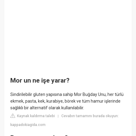
Mor un ne işe yarar?
Sindirilebilir gluten yapısına sahip Mor Buğday Unu, her türlü
ekmek, pasta, kek, kurabiye, börek ve tüm hamur işlerinde
sağlıklı bir alternatif olarak kullanılabilir.
Kaynak kaldırma talebi
Cevabın tamamını burada okuyun:
|
kappadokiagida.com