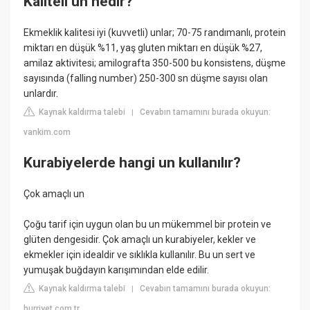
Kaliteli un nedir?
Ekmeklik kalitesi iyi (kuvvetli) unlar; 70-75 randımanlı, protein
miktarı en düşük %11, yaş gluten miktarı en düşük %27,
amilaz aktivitesi; amilografta 350-500 bu konsistens, düşme
sayısında (falling number) 250-300 sn düşme sayısı olan
unlardır.
Kaynak kaldırma talebi
Cevabın tamamını burada okuyun:
|
vankim.com
Kurabiyelerde hangi un kullanılır?
Çok amaçlı un
Çoğu tarif için uygun olan bu un mükemmel bir protein ve
glüten dengesidir. Çok amaçlı un kurabiyeler, kekler ve
ekmekler için idealdir ve sıklıkla kullanılır. Bu un sert ve
yumuşak buğdayın karışımından elde edilir.
Kaynak kaldırma talebi
Cevabın tamamını burada okuyun:
|
hurriyet.com.tr