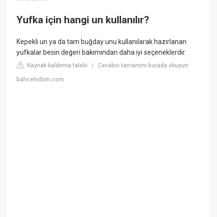
Yufka için hangi un kullanılır?
Kepekli un ya da tam buğday unu kullanılarak hazırlanan
yufkalar besin değeri bakımından daha iyi seçeneklerdir.
Kaynak kaldırma talebi
Cevabın tamamını burada okuyun:
|
bahcehobim.com