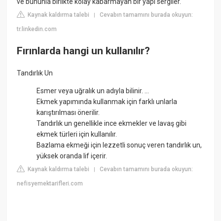
ve bununla birlikte kolay kabarmayan bir yapı sergiler.
Kaynak kaldırma talebi
Cevabın tamamını burada okuyun:
|
tr.linkedin.com
Fırınlarda hangi un kullanılır?
Tandırlık Un
Esmer veya uğralık un adıyla bilinir. ...
Ekmek yapımında kullanmak için farklı unlarla
karıştırılması önerilir.
Tandırlık un genellikle ince ekmekler ve lavaş gibi
ekmek türleri için kullanılır.
Bazlama ekmeği için lezzetli sonuç veren tandırlık un,
yüksek oranda lif içerir.
Kaynak kaldırma talebi
Cevabın tamamını burada okuyun:
|
nefisyemektarifleri.com