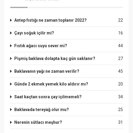
Antep fıstığı ne zaman toplanır 2022?
22
Çayı soğuk içilir mi?
16
Fıstık ağacı suyu sever mi?
44
Pişmiş baklava dolapta kaç gün saklanır?
27
Baklavanın yağı ne zaman verilir?
45
Günde 2 ekmek yemek kilo aldırır mı?
20
Saat kaçtan sonra çay içilmemeli?
34
Baklavada tereyağ olur mu?
25
Nerenin sütlacı meşhur?
31