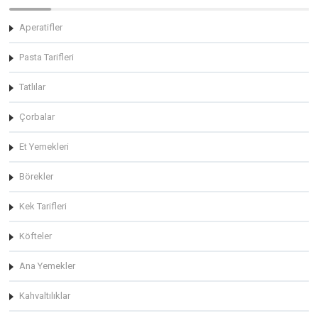
Aperatifler
Pasta Tarifleri
Tatlılar
Çorbalar
Et Yemekleri
Börekler
Kek Tarifleri
Köfteler
Ana Yemekler
Kahvaltılıklar