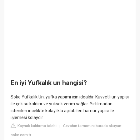
En iyi Yufkalık un hangisi?
Söke Yufkalık Un, yufka yapımı için idealdir. Kuvvetli un yapısı
ile çok su kaldırır ve yüksek verim sağlar. Yırtılmadan
istenilen incelikte kolaylıkla açılabilen hamur yapısı ile
işlemesi kolaydır.
Kaynak kaldırma talebi
Cevabın tamamını burada okuyun:
|
soke.com.tr