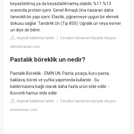
beyazlatılmış ya da beyazlatılmamış olabilir, %11-%13
oranında protein içerir. Genel Amaçlı Una nazaran daha
tanecikli bir yapı içerir. Elastik, çiğnemeye uygun bir ekmek
dokusu sağlar. Tandırlık Un (Tip 850): Uğralık un veya esmer
un diye de bilinir.
Kaynak kaldırma talebi
Cevabın tamamını burada okuyun:
|
ekmeksanati.com
Pastalık böreklik un nedir?
Pastalık Böreklik - EMİN UN. Pasta, poaça, kuru pasta,
baklava, börek ve yufka yapımında kullanılır. -Su
kaldırmasına bağlı olarak daha fazla ürün elde edilir. -
Kuvvetli hamur elde edilir.
Kaynak kaldırma talebi
Cevabın tamamını burada okuyun:
|
eminsanun.com