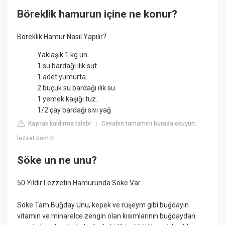
Böreklik hamurun içine ne konur?
Böreklik Hamur Nasıl Yapılır?
Yaklaşık 1 kg un.
1 su bardağı ılık süt.
1 adet yumurta.
2 buçuk su bardağı ılık su.
1 yemek kaşığı tuz.
1/2 çay bardağı sıvı yağ
Kaynak kaldırma talebi
Cevabın tamamını burada okuyun:
|
lezzet.com.tr
Söke un ne unu?
50 Yıldır Lezzetin Hamurunda Söke Var
Söke Tam Buğday Unu, kepek ve rüşeym gibi buğdayın
vitamin ve minarelce zengin olan kısımlarının buğdaydan