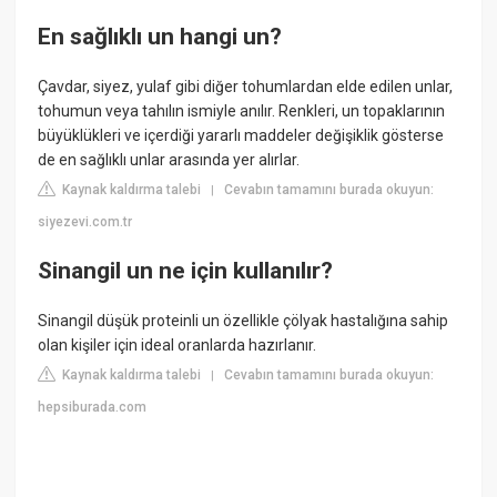
En sağlıklı un hangi un?
Çavdar, siyez, yulaf gibi diğer tohumlardan elde edilen unlar,
tohumun veya tahılın ismiyle anılır. Renkleri, un topaklarının
büyüklükleri ve içerdiği yararlı maddeler değişiklik gösterse
de en sağlıklı unlar arasında yer alırlar.
Kaynak kaldırma talebi
Cevabın tamamını burada okuyun:
|
siyezevi.com.tr
Sinangil un ne için kullanılır?
Sinangil düşük proteinli un özellikle çölyak hastalığına sahip
olan kişiler için ideal oranlarda hazırlanır.
Kaynak kaldırma talebi
Cevabın tamamını burada okuyun:
|
hepsiburada.com