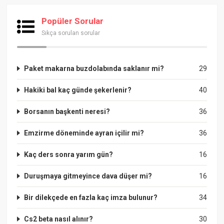
Popüler Sorular
Sıkça sorulan sorular
Paket makarna buzdolabında saklanır mi?
29
Hakiki bal kaç günde şekerlenir?
40
Borsanın başkenti neresi?
36
Emzirme döneminde ayran içilir mi?
36
Kaç ders sonra yarım gün?
16
Duruşmaya gitmeyince dava düşer mi?
16
Bir dilekçede en fazla kaç imza bulunur?
34
Cs2 beta nasıl alınır?
30