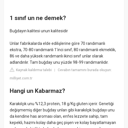
1 sınıf un ne demek?
Buğdayın kalitesi unun kalitesidir
Unlar fabrikalarda elde edilişlerine göre 70 randımanlı
ekstra, 70-80 randımanlı 1'inci sınıf, 80 randımanlı ekmeklik,
86 ve daha yüksek randımanlı ikinci sınıf unlar olarak
adlandırılır. Tam buğday unu yüzde 98-99 randımanlıdır.
Kaynak kaldırma talebi
Cevabın tamamını burada okuyun:
|
milliyet.com.tr
Hangi un Kabarmaz?
Karakılçık unu %12,3 protein, 18 g/Kg gluten içerir. Genetiği
değişmemiş diğer buğday unları gibi karakılçık buğdayı unu
da kendine has aroması olan, enfes lezzete sahip, tam
kepekli, hazmı kolay daha geç pişen ve kolay bayatlamayan