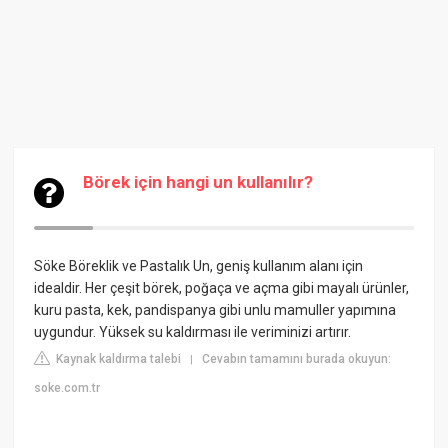
Börek için hangi un kullanılır?
Söke Böreklik ve Pastalık Un, geniş kullanım alanı için
idealdir. Her çeşit börek, poğaça ve açma gibi mayalı ürünler,
kuru pasta, kek, pandispanya gibi unlu mamuller yapımına
uygundur. Yüksek su kaldırması ile veriminizi artırır.
Kaynak kaldırma talebi
Cevabın tamamını burada okuyun:
|
soke.com.tr