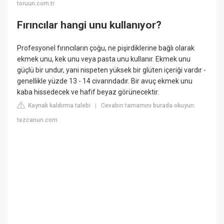
toruun.com.tr
Fırıncılar hangi unu kullanıyor?
Profesyonel fırıncıların çoğu, ne pişirdiklerine bağlı olarak
ekmek unu, kek unu veya pasta unu kullanır. Ekmek unu
güçlü bir undur, yani nispeten yüksek bir glüten içeriği vardır -
genellikle yüzde 13 - 14 civarındadır. Bir avuç ekmek unu
kaba hissedecek ve hafif beyaz görünecektir.
Kaynak kaldırma talebi
Cevabın tamamını burada okuyun:
|
tezcanun.com