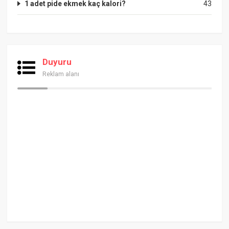
1 adet pide ekmek kaç kalori?
43
Duyuru
Reklam alanı