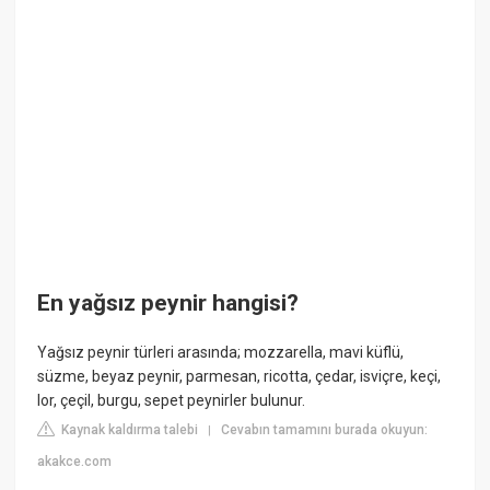
En yağsız peynir hangisi?
Yağsız peynir türleri arasında; mozzarella, mavi küflü,
süzme, beyaz peynir, parmesan, ricotta, çedar, isviçre, keçi,
lor, çeçil, burgu, sepet peynirler bulunur.
Kaynak kaldırma talebi
Cevabın tamamını burada okuyun:
|
akakce.com