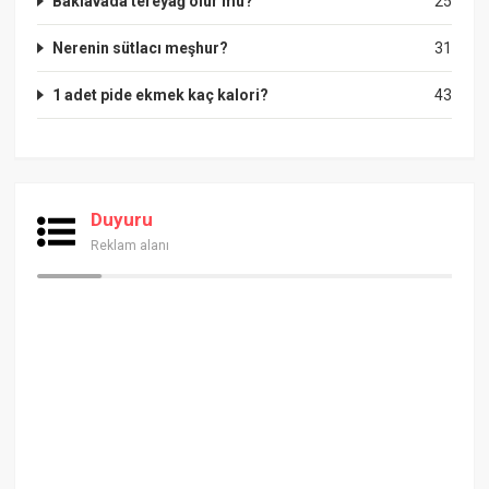
Baklavada tereyağ olur mu?
25
Nerenin sütlacı meşhur?
31
1 adet pide ekmek kaç kalori?
43
Duyuru
Reklam alanı