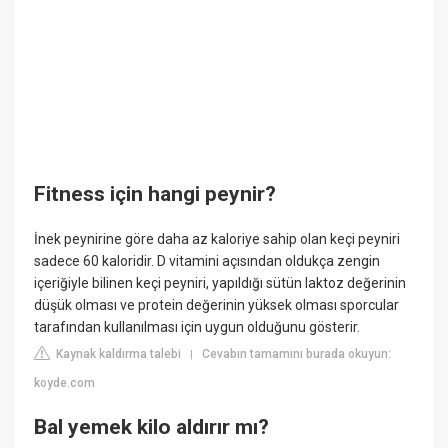
Fitness için hangi peynir?
İnek peynirine göre daha az kaloriye sahip olan keçi peyniri
sadece 60 kaloridir. D vitamini açısından oldukça zengin
içeriğiyle bilinen keçi peyniri, yapıldığı sütün laktoz değerinin
düşük olması ve protein değerinin yüksek olması sporcular
tarafından kullanılması için uygun olduğunu gösterir.
Kaynak kaldırma talebi
Cevabın tamamını burada okuyun:
|
koyde.com
Bal yemek kilo aldırır mı?