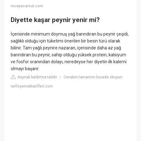
recepacarsut.com
Diyette kaşar peynir yenir mi?
İçerisinde minimum doymuş yağ barındıran bu peynir çeşidi,
sağlıklı olduğu için tüketimi önerilen bir besin türü olarak
bilinir. Tam yağlı peynire nazaran, içerisinde daha az yağ
barındıran bu peynir, sahip olduğu yüksek protein, kalsiyum
ve fosfor oranından dolayı, neredeyse her diyetin ilk kalemi
olmayı başarır.
Kaynak kaldırma talebi
Cevabın tamamını burada okuyun:
|
nefisyemektarifleri.com