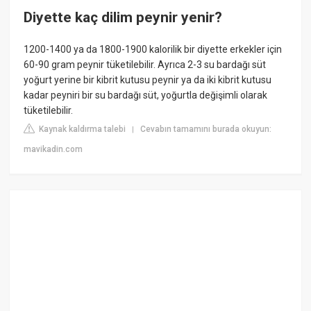
Diyette kaç dilim peynir yenir?
1200-1400 ya da 1800-1900 kalorilik bir diyette erkekler için
60-90 gram peynir tüketilebilir. Ayrıca 2-3 su bardağı süt
yoğurt yerine bir kibrit kutusu peynir ya da iki kibrit kutusu
kadar peyniri bir su bardağı süt, yoğurtla değişimli olarak
tüketilebilir.
Kaynak kaldırma talebi
Cevabın tamamını burada okuyun:
|
mavikadin.com