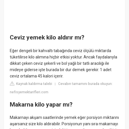
Ceviz yemek kilo aldırır mı?
Eğer dengeli bir kahvaltı tabağında ceviz ölçülü miktarda
tüketilirse kilo alımına hiçbir etkisi yoktur. Ancak faydalarıyla
dikkat çeken ceviz şekerli ve bol yağlı bir tatlı aracılığı ile
mideye giderse işte burada bir dur demek gerekir. 1 adet
ceviz ortalama 45 kalori içerir.
Kaynak kaldırma talebi
Cevabın tamamını burada okuyun:
|
nefisyemektarifleri.com
Makarna kilo yapar mı?
Makarnayı akşam saatlerinde yemek eğer porsiyon miktarını
aşarsanız size kilo aldırabilir. Porsiyonun yanı sıra makarnayı