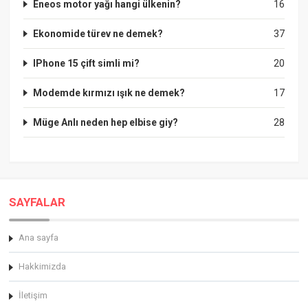
Eneos motor yağı hangi ülkenin?
16
Ekonomide türev ne demek?
37
IPhone 15 çift simli mi?
20
Modemde kırmızı ışık ne demek?
17
Müge Anlı neden hep elbise giy?
28
SAYFALAR
Ana sayfa
Hakkimizda
İletişim