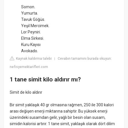
Somon.
Yumurta.
Tavuk Göğüs.
Yeşil Mercimek.
Lor Peyniri.
Elma Sirkesi.
Kuru Kayısı
Avokado.
Kaynak kaldırma talebi
Cevabın tamamını burada okuyun:
|
nefisyemektarifleri.com
1 tane simit kilo aldırır mı?
Simit de kilo aldırır
Bir simit yaklaşık 40 gr olmasına rağmen, 250 ile 300 kalori
arası değişen enerji miktarına sahiptir. Bu yüksek enerji
üzerindeki susamdan gelir, yağlı bir besin olan susam,
simidin kalorisi artırır. 1 tane simit, yaklaşık olarak dört dilim