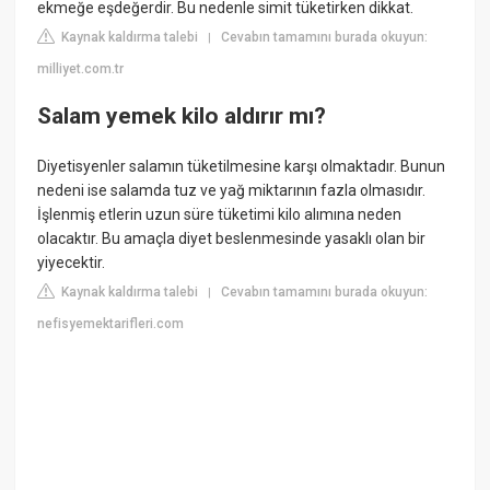
ekmeğe eşdeğerdir. Bu nedenle simit tüketirken dikkat.
Kaynak kaldırma talebi
Cevabın tamamını burada okuyun:
|
milliyet.com.tr
Salam yemek kilo aldırır mı?
Diyetisyenler salamın tüketilmesine karşı olmaktadır. Bunun
nedeni ise salamda tuz ve yağ miktarının fazla olmasıdır.
İşlenmiş etlerin uzun süre tüketimi kilo alımına neden
olacaktır. Bu amaçla diyet beslenmesinde yasaklı olan bir
yiyecektir.
Kaynak kaldırma talebi
Cevabın tamamını burada okuyun:
|
nefisyemektarifleri.com