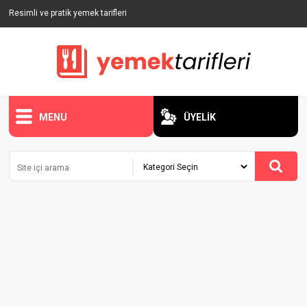
Resimli ve pratik yemek tarifleri
MENU
ÜYELİK