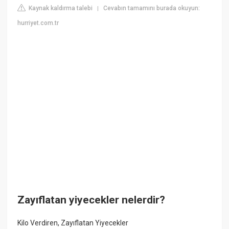
Kaynak kaldırma talebi
Cevabın tamamını burada okuyun:
|
hurriyet.com.tr
Zayıflatan yiyecekler nelerdir?
Kilo Verdiren, Zayıflatan Yiyecekler