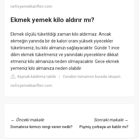
nefisyemektarifleri.com
Ekmek yemek kilo aldırır mı?
Ekmek ölçülü tüketildiği zaman kilo aldırmaz. Ancak
ekmeğin yanında bir de kalori oranı yüksek yiyecekler
tüketirseniz, bu kilo almanızı sağlayacaktır. Günde 1 ince
dilim ekmek tüketmeniz ve yanındaki yiyeceklere dikkat
etmeniz kilo almanıza neden olmayacaktır. Gece ekmek
yemeniz kilo almanıza neden olabilir.
Kaynak kaldırma talebi
Cevabın tamamını burada okuyun:
|
nefisyemektarifleri.com
←
Önceki makale
Sonraki makale
→
Domatese kırmızı rengi veren nedir?
Pişmiş çorbaya un katılır mı?