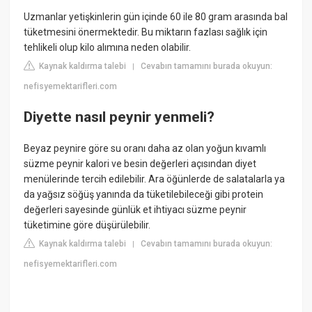
Uzmanlar yetişkinlerin gün içinde 60 ile 80 gram arasında bal
tüketmesini önermektedir. Bu miktarın fazlası sağlık için
tehlikeli olup kilo alımına neden olabilir.
Kaynak kaldırma talebi
Cevabın tamamını burada okuyun:
|
nefisyemektarifleri.com
Diyette nasıl peynir yenmeli?
Beyaz peynire göre su oranı daha az olan yoğun kıvamlı
süzme peynir kalori ve besin değerleri açısından diyet
menülerinde tercih edilebilir. Ara öğünlerde de salatalarla ya
da yağsız söğüş yanında da tüketilebileceği gibi protein
değerleri sayesinde günlük et ihtiyacı süzme peynir
tüketimine göre düşürülebilir.
Kaynak kaldırma talebi
Cevabın tamamını burada okuyun:
|
nefisyemektarifleri.com