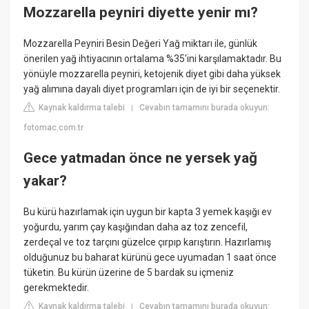
Mozzarella peyniri diyette yenir mı?
Mozzarella Peyniri Besin Değeri Yağ miktarı ile, günlük
önerilen yağ ihtiyacının ortalama %35'ini karşılamaktadır. Bu
yönüyle mozzarella peyniri, ketojenik diyet gibi daha yüksek
yağ alımına dayalı diyet programları için de iyi bir seçenektir.
Kaynak kaldırma talebi
Cevabın tamamını burada okuyun:
|
fotomac.com.tr
Gece yatmadan önce ne yersek yağ
yakar?
Bu kürü hazırlamak için uygun bir kapta 3 yemek kaşığı ev
yoğurdu, yarım çay kaşığından daha az toz zencefil,
zerdeçal ve toz tarçını güzelce çırpıp karıştırın. Hazırlamış
olduğunuz bu baharat kürünü gece uyumadan 1 saat önce
tüketin. Bu kürün üzerine de 5 bardak su içmeniz
gerekmektedir.
Kaynak kaldırma talebi
Cevabın tamamını burada okuyun:
|