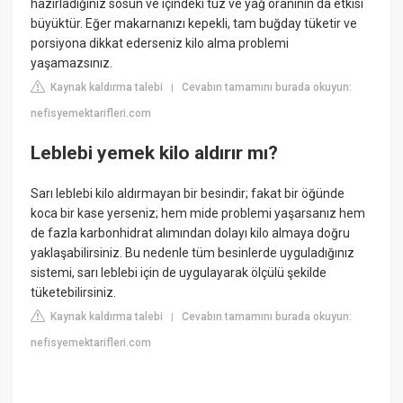
hazırladığınız sosun ve içindeki tuz ve yağ oranının da etkisi
büyüktür. Eğer makarnanızı kepekli, tam buğday tüketir ve
porsiyona dikkat ederseniz kilo alma problemi
yaşamazsınız.
Kaynak kaldırma talebi
Cevabın tamamını burada okuyun:
|
nefisyemektarifleri.com
Leblebi yemek kilo aldırır mı?
Sarı leblebi kilo aldırmayan bir besindir; fakat bir öğünde
koca bir kase yerseniz; hem mide problemi yaşarsanız hem
de fazla karbonhidrat alımından dolayı kilo almaya doğru
yaklaşabilirsiniz. Bu nedenle tüm besinlerde uyguladığınız
sistemi, sarı leblebi için de uygulayarak ölçülü şekilde
tüketebilirsiniz.
Kaynak kaldırma talebi
Cevabın tamamını burada okuyun:
|
nefisyemektarifleri.com