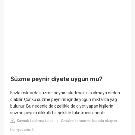
Süzme peynir diyete uygun mu?
Fazla miktarda süzme peynir tüketmek kilo almaya neden
olabilir. Çünkü süzme peynirin içinde yoğun miktarda yağ
bulunur. Bu nedenle de özellikle de diyet yapan kişilerin
süzme peyniri dikkatli bir şekilde tüketmesi önerilir.
Kaynak kaldırma talebi
Cevabın tamamını burada okuyun:
|
hurriyet.com.tr