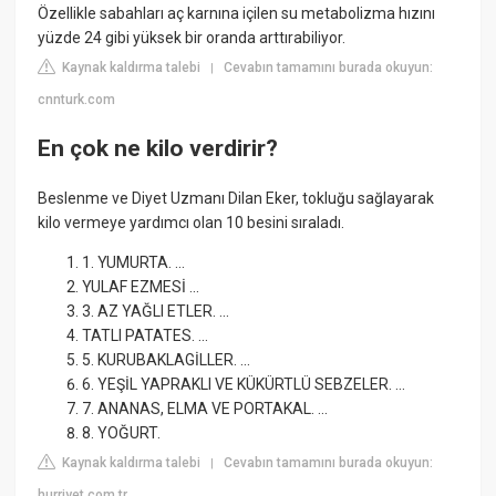
Özellikle sabahları aç karnına içilen su metabolizma hızını
yüzde 24 gibi yüksek bir oranda arttırabiliyor.
Kaynak kaldırma talebi
Cevabın tamamını burada okuyun:
|
cnnturk.com
En çok ne kilo verdirir?
Beslenme ve Diyet Uzmanı Dilan Eker, tokluğu sağlayarak
kilo vermeye yardımcı olan 10 besini sıraladı.
1. YUMURTA. ...
YULAF EZMESİ ...
3. AZ YAĞLI ETLER. ...
TATLI PATATES. ...
5. KURUBAKLAGİLLER. ...
6. YEŞİL YAPRAKLI VE KÜKÜRTLÜ SEBZELER. ...
7. ANANAS, ELMA VE PORTAKAL. ...
8. YOĞURT.
Kaynak kaldırma talebi
Cevabın tamamını burada okuyun:
|
hurriyet.com.tr