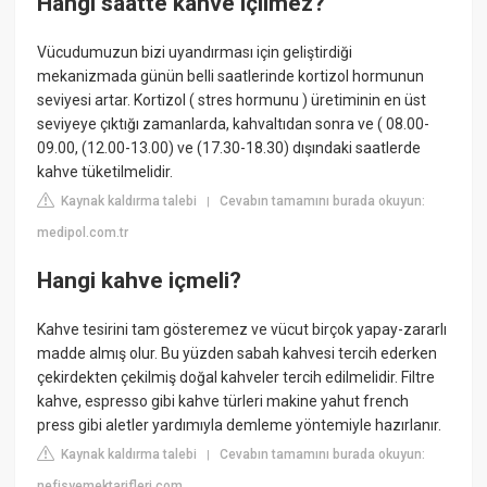
Hangi saatte kahve içilmez?
Vücudumuzun bizi uyandırması için geliştirdiği
mekanizmada günün belli saatlerinde kortizol hormunun
seviyesi artar. Kortizol ( stres hormunu ) üretiminin en üst
seviyeye çıktığı zamanlarda, kahvaltıdan sonra ve ( 08.00-
09.00, (12.00-13.00) ve (17.30-18.30) dışındaki saatlerde
kahve tüketilmelidir.
Kaynak kaldırma talebi
Cevabın tamamını burada okuyun:
|
medipol.com.tr
Hangi kahve içmeli?
Kahve tesirini tam gösteremez ve vücut birçok yapay-zararlı
madde almış olur. Bu yüzden sabah kahvesi tercih ederken
çekirdekten çekilmiş doğal kahveler tercih edilmelidir. Filtre
kahve, espresso gibi kahve türleri makine yahut french
press gibi aletler yardımıyla demleme yöntemiyle hazırlanır.
Kaynak kaldırma talebi
Cevabın tamamını burada okuyun:
|
nefisyemektarifleri.com