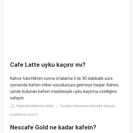
Cafe Latte uyku kaçırır mı?
Kahve tükettikten sonra ortalama 5 ile 30 dakikalık süre
içerisinde kafein etkisi vücudunuza gelmeye başlar. Kahve,
içinde bulunan kafein maddesiyle uyku kaçırma özelliğine
sahiptir.
Kaynak kaldırma talebi
Cevabın tamamını burada okuyun:
|
ozekahve.com.tr
Nescafe Gold ne kadar kafein?