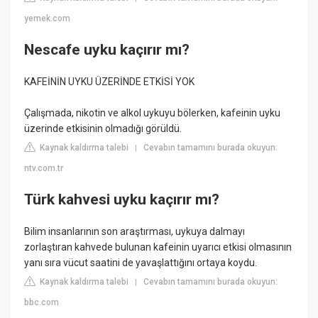
yemek.com
Nescafe uyku kaçırır mı?
KAFEİNİN UYKU ÜZERİNDE ETKİSİ YOK
Çalışmada, nikotin ve alkol uykuyu bölerken, kafeinin uyku
üzerinde etkisinin olmadığı görüldü.
Kaynak kaldırma talebi
Cevabın tamamını burada okuyun:
|
ntv.com.tr
Türk kahvesi uyku kaçırır mı?
Bilim insanlarının son araştırması, uykuya dalmayı
zorlaştıran kahvede bulunan kafeinin uyarıcı etkisi olmasının
yanı sıra vücut saatini de yavaşlattığını ortaya koydu.
Kaynak kaldırma talebi
Cevabın tamamını burada okuyun:
|
bbc.com