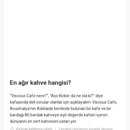
En ağır kahve hangisi?
"Viscous Cafe nere?", "Ass Kicker da ne ola ki?" diye
kafasında deli sorular olanlar için açıklayalım: Viscous Cafe,
Avustralya'nın Adelaide kentinde bulunan bir kafe ve bir
bardağı 80 bardak kahveye eşit değerde kafein içeren
dünyanın en sert kahvesini satan yer.
Kaynak kaldırma talebi
Cevabın tamamını burada okuyun:
|