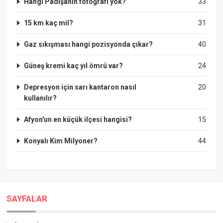
Hangi Padişahin fotoğrafı yok?
33
15 km kaç mil?
31
Gaz sıkışması hangi pozisyonda çıkar?
40
Güneş kremi kaç yıl ömrü var?
24
Depresyon için sarı kantaron nasıl
20
kullanılır?
Afyon'un en küçük ilçesi hangisi?
15
Konyalı Kim Milyoner?
44
SAYFALAR