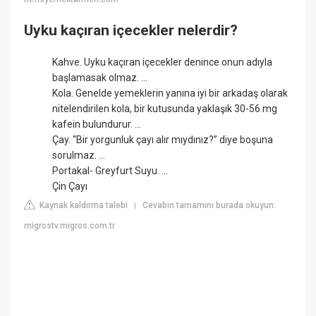
Uyku kaçıran içecekler nelerdir?
Kahve. Uyku kaçıran içecekler denince onun adıyla
başlamasak olmaz. ...
Kola. Genelde yemeklerin yanına iyi bir arkadaş olarak
nitelendirilen kola, bir kutusunda yaklaşık 30-56 mg
kafein bulundurur. ...
Çay. “Bir yorgunluk çayı alır mıydınız?” diye boşuna
sorulmaz. ...
Portakal- Greyfurt Suyu. ...
Çin Çayı
Kaynak kaldırma talebi
Cevabın tamamını burada okuyun:
|
migrostv.migros.com.tr