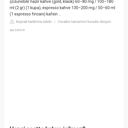
çözünebilir hazır kahve (gold, klasik) 60–80 mg / 100–180
ml (2 gr) (1 kupa), espresso kahve 130–200 mg / 50–60 ml
(1 espresso fincanı) kafein ...
Kaynak kaldırma talebi
Cevabın tamamını burada okuyun:
|
aa.com.tr