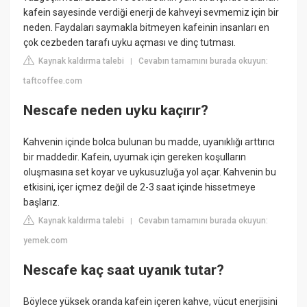
kafein sayesinde verdiği enerji de kahveyi sevmemiz için bir
neden. Faydaları saymakla bitmeyen kafeinin insanları en
çok cezbeden tarafı uyku açması ve dinç tutması.
Kaynak kaldırma talebi
Cevabın tamamını burada okuyun:
|
taftcoffee.com
Nescafe neden uyku kaçırır?
Kahvenin içinde bolca bulunan bu madde, uyanıklığı arttırıcı
bir maddedir. Kafein, uyumak için gereken koşulların
oluşmasına set koyar ve uykusuzluğa yol açar. Kahvenin bu
etkisini, içer içmez değil de 2-3 saat içinde hissetmeye
başlarız.
Kaynak kaldırma talebi
Cevabın tamamını burada okuyun:
|
yemek.com
Nescafe kaç saat uyanık tutar?
Böylece yüksek oranda kafein içeren kahve, vücut enerjisini