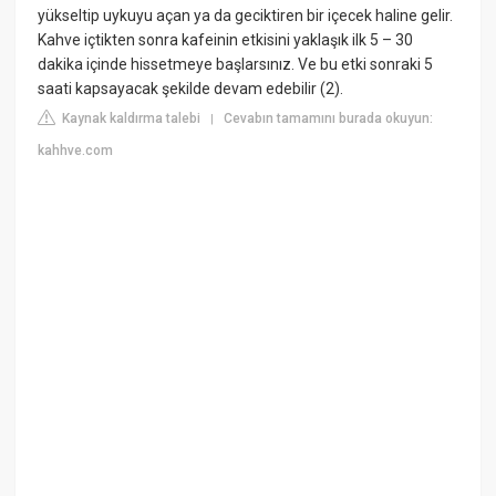
yükseltip uykuyu açan ya da geciktiren bir içecek haline gelir.
Kahve içtikten sonra kafeinin etkisini yaklaşık ilk 5 – 30
dakika içinde hissetmeye başlarsınız. Ve bu etki sonraki 5
saati kapsayacak şekilde devam edebilir (2).
Kaynak kaldırma talebi
Cevabın tamamını burada okuyun:
|
kahhve.com