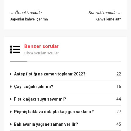
←
Önceki makale
Sonraki makale
→
Japonlar kahve içer mi?
Kahve kime ait?
Benzer sorular
Sıkça sorulan sorular
Antep fıstığı ne zaman toplanır 2022?
22
Çayı soğuk içilir mi?
16
Fıstık ağacı suyu sever mi?
44
Pişmiş baklava dolapta kaç gün saklanır?
27
Baklavanın yağı ne zaman verilir?
45