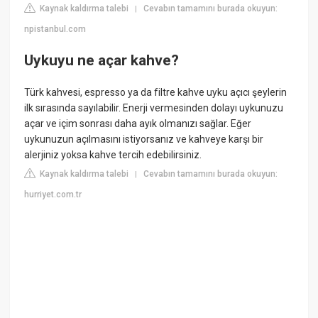
Kaynak kaldırma talebi
Cevabın tamamını burada okuyun:
|
npistanbul.com
Uykuyu ne açar kahve?
Türk kahvesi, espresso ya da filtre kahve uyku açıcı şeylerin
ilk sırasında sayılabilir. Enerji vermesinden dolayı uykunuzu
açar ve içim sonrası daha ayık olmanızı sağlar. Eğer
uykunuzun açılmasını istiyorsanız ve kahveye karşı bir
alerjiniz yoksa kahve tercih edebilirsiniz.
Kaynak kaldırma talebi
Cevabın tamamını burada okuyun:
|
hurriyet.com.tr