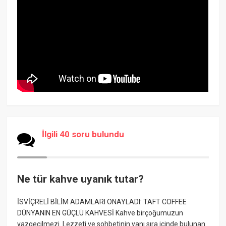
İlgili 40 soru bulundu
Ne tür kahve uyanık tutar?
İSVİÇRELİ BİLİM ADAMLARI ONAYLADI: TAFT COFFEE
DÜNYANIN EN GÜÇLÜ KAHVESİ Kahve birçoğumuzun
vazgeçilmezi. Lezzeti ve sohbetinin yanı sıra içinde bulunan