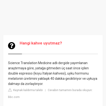
Hangi kahve uyutmaz?
Science Translation Medicine adlı dergide yayımlanan
araştırmaya göre, yatağa gitmeden üç saat önce içilen
double espresso (koyu İtalyan kahvesi), uyku hormonu
melatonin üretimini yaklaşık 40 dakika geciktiriyor ve uykuya
dalmayı da zorlaştırıyor.
Kaynak kaldırma talebi
Cevabın tamamını burada okuyun:
|
bbc.com