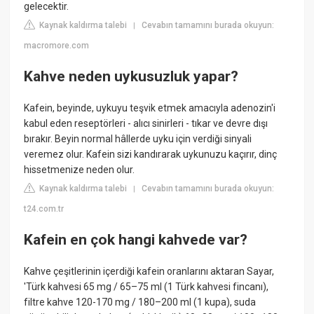
gelecektir.
Kaynak kaldırma talebi
Cevabın tamamını burada okuyun:
|
macromore.com
Kahve neden uykusuzluk yapar?
Kafein, beyinde, uykuyu teşvik etmek amacıyla adenozin'i
kabul eden reseptörleri - alıcı sinirleri - tıkar ve devre dışı
bırakır. Beyin normal hâllerde uyku için verdiği sinyali
veremez olur. Kafein sizi kandırarak uykunuzu kaçırır, dinç
hissetmenize neden olur.
Kaynak kaldırma talebi
Cevabın tamamını burada okuyun:
|
t24.com.tr
Kafein en çok hangi kahvede var?
Kahve çeşitlerinin içerdiği kafein oranlarını aktaran Sayar,
'Türk kahvesi 65 mg / 65–75 ml (1 Türk kahvesi fincanı),
filtre kahve 120-170 mg / 180–200 ml (1 kupa), suda