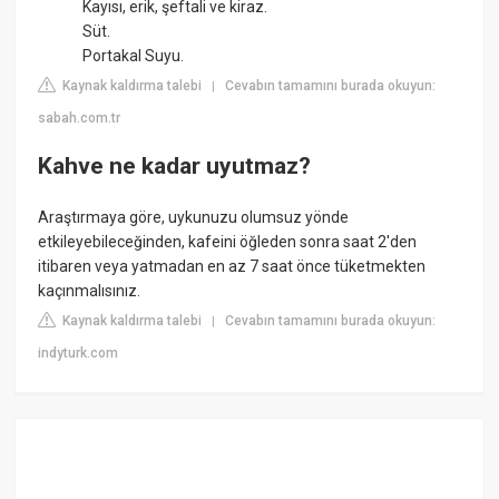
Kayısı, erik, şeftali ve kiraz.
Süt.
Portakal Suyu.
Kaynak kaldırma talebi
Cevabın tamamını burada okuyun:
|
sabah.com.tr
Kahve ne kadar uyutmaz?
Araştırmaya göre, uykunuzu olumsuz yönde
etkileyebileceğinden, kafeini öğleden sonra saat 2'den
itibaren veya yatmadan en az 7 saat önce tüketmekten
kaçınmalısınız.
Kaynak kaldırma talebi
Cevabın tamamını burada okuyun:
|
indyturk.com