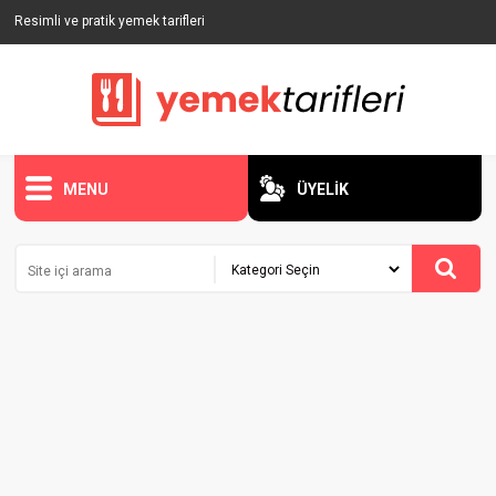
Resimli ve pratik yemek tarifleri
MENU
ÜYELİK