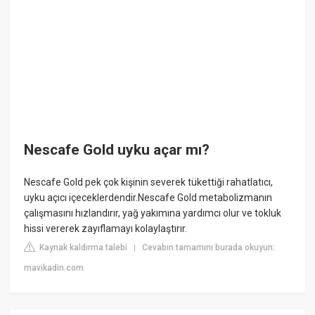
Nescafe Gold uyku açar mı?
Nescafe Gold pek çok kişinin severek tükettiği rahatlatıcı,
uyku açıcı içeceklerdendir.Nescafe Gold metabolizmanın
çalışmasını hızlandırır, yağ yakımına yardımcı olur ve tokluk
hissi vererek zayıflamayı kolaylaştırır.
Kaynak kaldırma talebi
Cevabın tamamını burada okuyun:
|
mavikadin.com