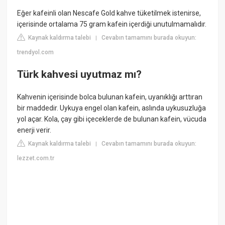
Eğer kafeinli olan Nescafe Gold kahve tüketilmek istenirse,
içerisinde ortalama 75 gram kafein içerdiği unutulmamalıdır.
Kaynak kaldırma talebi
Cevabın tamamını burada okuyun:
|
trendyol.com
Türk kahvesi uyutmaz mı?
Kahvenin içerisinde bolca bulunan kafein, uyanıklığı arttıran
bir maddedir. Uykuya engel olan kafein, aslında uykusuzluğa
yol açar. Kola, çay gibi içeceklerde de bulunan kafein, vücuda
enerji verir.
Kaynak kaldırma talebi
Cevabın tamamını burada okuyun:
|
lezzet.com.tr