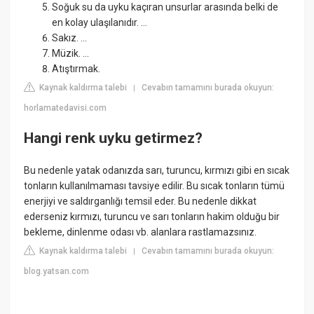
Soğuk su da uyku kaçıran unsurlar arasında belki de
en kolay ulaşılanıdır. ...
Sakız. ...
Müzik. ...
Atıştırmak.
Kaynak kaldırma talebi
Cevabın tamamını burada okuyun:
|
horlamatedavisi.com
Hangi renk uyku getirmez?
Bu nedenle yatak odanızda sarı, turuncu, kırmızı gibi en sıcak
tonların kullanılmaması tavsiye edilir. Bu sıcak tonların tümü
enerjiyi ve saldırganlığı temsil eder. Bu nedenle dikkat
ederseniz kırmızı, turuncu ve sarı tonların hakim olduğu bir
bekleme, dinlenme odası vb. alanlara rastlamazsınız.
Kaynak kaldırma talebi
Cevabın tamamını burada okuyun:
|
blog.yatsan.com