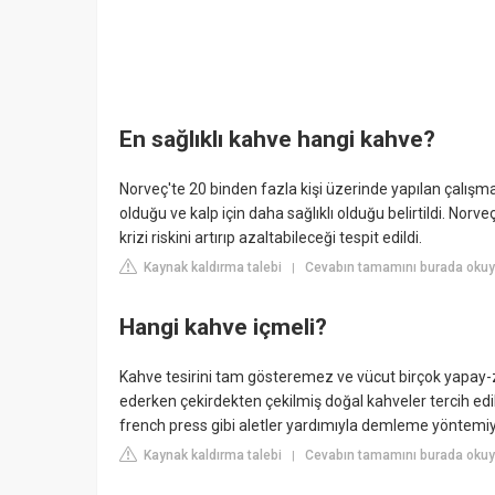
En sağlıklı kahve hangi kahve?
Norveç'te 20 binden fazla kişi üzerinde yapılan çalışma
olduğu ve kalp için daha sağlıklı olduğu belirtildi. Norv
krizi riskini artırıp azaltabileceği tespit edildi.
Kaynak kaldırma talebi
Cevabın tamamını burada okuyu
|
Hangi kahve içmeli?
Kahve tesirini tam gösteremez ve vücut birçok yapay-
ederken çekirdekten çekilmiş doğal kahveler tercih edil
french press gibi aletler yardımıyla demleme yöntemiyl
Kaynak kaldırma talebi
Cevabın tamamını burada okuyu
|