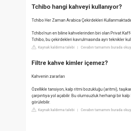
Tchibo hangi kahveyi kullanıyor?
Tchibo Her Zaman Arabica Çekirdekleri Kullanmaktadı
Tchibo'nun en biline kahvelerinden biri olan Privat Kaf
Tchibo, bu çekirdekleri kavrulmasında ayrı teknikler k
Kaynak kaldırma talebi
Cevabın tamamını burada okuy
|
Filtre kahve kimler içemez?
Kahvenin zararları
Özellikle tansiyon, kalp ritmi bozukluğu (aritmi), taşika
çarpıntıya yol açabilir. Bu olumsuzluk herhangi bir kal
görülebilir.
Kaynak kaldırma talebi
Cevabın tamamını burada okuy
|