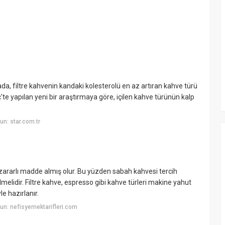
da, filtre kahvenin kandaki kolesterolü en az artıran kahve türü
eç'te yapılan yeni bir araştırmaya göre, içilen kahve türünün kalp
n: star.com.tr
zararlı madde almış olur. Bu yüzden sabah kahvesi tercih
melidir. Filtre kahve, espresso gibi kahve türleri makine yahut
e hazırlanır.
n: nefisyemektarifleri.com