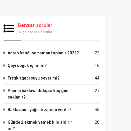
Benzer sorular
Sıkça sorulan sorular
Antep fıstığı ne zaman toplanır 2022?
22
Çayı soğuk içilir mi?
16
Fıstık ağacı suyu sever mi?
44
Pişmiş baklava dolapta kaç gün
27
saklanır?
Baklavanın yağı ne zaman verilir?
45
Günde 2 ekmek yemek kilo aldırır
20
mı?