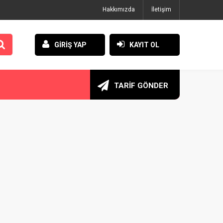
Hakkımızda
İletişim
GİRİŞ YAP
KAYIT OL
TARİF GÖNDER