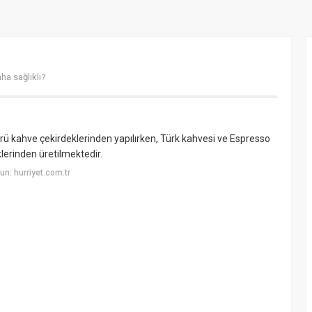
ha sağlıklı?
rü kahve çekirdeklerinden yapılırken, Türk kahvesi ve Espresso
klerinden üretilmektedir.
n: hurriyet.com.tr