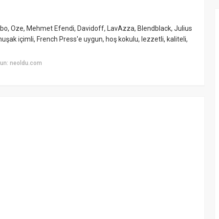
chibo, Oze, Mehmet Efendi, Davidoff, LavAzza, Blendblack, Julius
k içimli, French Press'e uygun, hoş kokulu, lezzetli, kaliteli,
un: neoldu.com