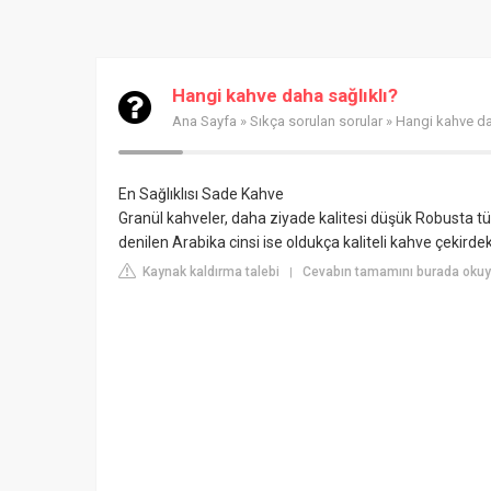
Hangi kahve daha sağlıklı?
Ana Sayfa
»
Sıkça sorulan sorular
» Hangi kahve da
En Sağlıklısı Sade Kahve
Granül kahveler, daha ziyade kalitesi düşük Robusta tü
denilen Arabika cinsi ise oldukça kaliteli kahve çekirde
Kaynak kaldırma talebi
Cevabın tamamını burada okuyu
|