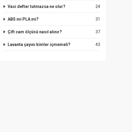
Vasi defter tutmazsa ne olur?
24
ABS mi PLA mi?
31
Çift cam ölçüsü nasıl alınır?
37
Lavanta çayını kimler içmemeli?
43