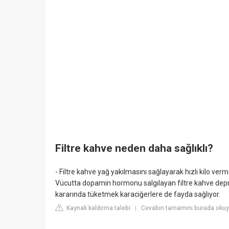
Filtre kahve neden daha sağlıklı?
- Filtre kahve yağ yakılmasını sağlayarak hızlı kilo verm
Vücutta dopamin hormonu salgılayan filtre kahve depre
kararında tüketmek karaciğerlere de fayda sağlıyor.
Kaynak kaldırma talebi
Cevabın tamamını burada okuyu
|