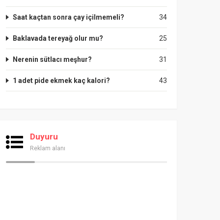
Saat kaçtan sonra çay içilmemeli?
34
Baklavada tereyağ olur mu?
25
Nerenin sütlacı meşhur?
31
1 adet pide ekmek kaç kalori?
43
Duyuru
Reklam alanı