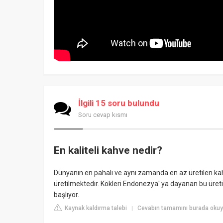
İlgili 15 soru bulundu
Soru cevap kısmı
En kaliteli kahve nedir?
Dünyanın en pahalı ve aynı zamanda en az üretilen kah
üretilmektedir. Kökleri Endonezya' ya dayanan bu üretim
başlıyor.
Kaynak kaldırma talebi
Cevabın tamamını burada okuyu
|