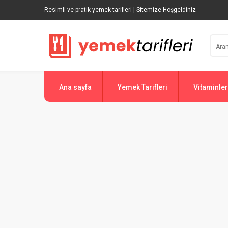
Resimli ve pratik yemek tarifleri | Sitemize Hoşgeldiniz
Ana sayfa
Yemek Tarifleri
Vitaminler