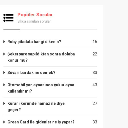
Popüler Sorular
Sıkça sorulan sorular
Ruby çikolata hangi ülkenin?
16
Şekerpare yapıldıktan sonra dolaba
22
konur mu?
Süvari bardak ne demek?
33
Otomobil yan aynasında çukur ayna
43
kullanılır mı?
Kuranı kerimde namaz ne diye
27
geçer?
Green Card ile gidenler ne iş yapar?
33