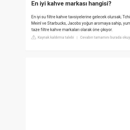
En iyi kahve markası hangisi?
En iyi su filtre kahve tavsiyelerine gelecek olursak; T
Meinl ve Starbucks, Jacobs yoğun aromaya sahip, yumuşa
taze filtre kahve markaları olarak öne çıkıyor.
Kaynak kaldırma talebi
Cevabın tamamını burada okuy
|