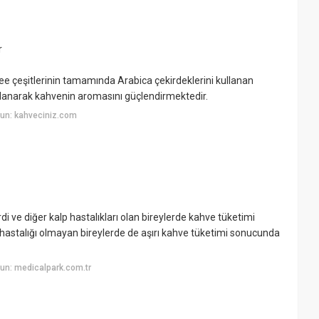
r
fee çeşitlerinin tamamında Arabica çekirdeklerini kullanan
ullanarak kahvenin aromasını güçlendirmektedir.
un: kahveciniz.com
rdi ve diğer kalp hastalıkları olan bireylerde kahve tüketimi
p hastalığı olmayan bireylerde de aşırı kahve tüketimi sonucunda
un: medicalpark.com.tr