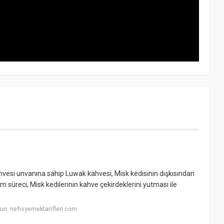
vesi unvanına sahip Luwak kahvesi, Misk kedisinin dışkısından
 süreci, Misk kedilerinin kahve çekirdeklerini yutması ile
n: nefisyemektarifleri.com