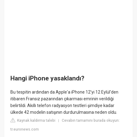
Hangi iPhone yasaklandı?
Bu tespitin ardından da Apple'a iPhone 12'yi 12 Eylül'den
itibaren Fransız pazarından çıkarması emrinin verildiği
belirtildi. Akıllı telefon radyasyon testleri şimdiye kadar
ülkede 42 modelin satışının durdurulmasına neden oldu.
Kaynak kaldırma talebi
Cevabın tamamını burada okuyun:
|
tr.euronews.com