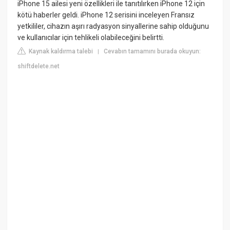
iPhone 15 ailesi yeni özellikleri ile tanıtılırken iPhone 12 için
kötü haberler geldi. iPhone 12 serisini inceleyen Fransız
yetkililer, cihazın aşırı radyasyon sinyallerine sahip olduğunu
ve kullanıcılar için tehlikeli olabileceğini belirtti.
Kaynak kaldırma talebi
Cevabın tamamını burada okuyun:
|
shiftdelete.net