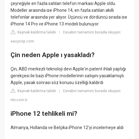
çeyreğiyle en fazla satılan telefon markası Apple oldu.
Modeller arasında ise iPhone 14, en fazla satılan akıllı
telefonlar arasında yer alıyor. Üçüncü ve dördüncü sırada ise
iPhone 14 Pro ve iPhone 13 modeli bulunuyor.
Kaynak kaldırma talebi
Cevabın tamamını burada okuyun:
|
easycep.com
Çin neden Apple ı yasakladı?
Çin, ABD merkezli teknoloji devi Apple'ın patent ihlali yaptığı
gerekçesi ile bazı iPhone modellerinin satışını yasaklamıştı.
Apple, yasak sonrası söz konusu özelliği kaldırdı
Kaynak kaldırma talebi
Cevabın tamamını burada okuyun:
|
ntv.com.tr
iPhone 12 tehlikeli mi?
Almanya, Hollanda ve Belçika iPhone 12'yi incelemeye aldı