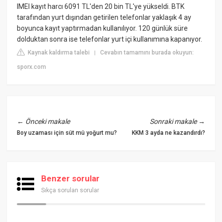
IMEI kayıt harcı 6091 TL'den 20 bin TL'ye yükseldi. BTK
tarafından yurt dışından getirilen telefonlar yaklaşık 4 ay
boyunca kayıt yaptırmadan kullanılıyor. 120 günlük süre
dolduktan sonra ise telefonlar yurt içi kullanımına kapanıyor.
Kaynak kaldırma talebi
Cevabın tamamını burada okuyun:
|
sporx.com
←
Önceki makale
Sonraki makale
→
Boy uzaması için süt mü yoğurt mu?
KKM 3 ayda ne kazandırdı?
Benzer sorular
Sıkça sorulan sorular