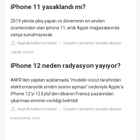
iPhone 11 yasaklandı mı?
2019 yılında çıkış yapan ve döneminin en sevilen
ürünlerinden olan Iphone 11, artık Apple mağazalarında
satışa sunulmayacak.
Kaynak kaldırma talebi
Cevabın tamamını burada okuyun:
|
sabah.com.tr
iPhone 12 neden radyasyon yayıyor?
ANFR'den yapılan açıklamada "modelin vücut tarafından
elektromanyetik emilim sınırını aşması" nedeniyle Apple'a
iPhone 12'yi 12 Eylül'den itibaren Fransız pazarından
çıkarması emrinin verildiği belirtildi.
Kaynak kaldırma talebi
Cevabın tamamını burada okuyun:
|
tr.euronews.com