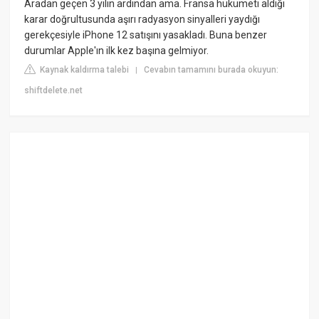
Aradan geçen 3 yılın ardından ama. Fransa hükümeti aldığı
karar doğrultusunda aşırı radyasyon sinyalleri yaydığı
gerekçesiyle iPhone 12 satışını yasakladı. Buna benzer
durumlar Apple'ın ilk kez başına gelmiyor.
Kaynak kaldırma talebi
Cevabın tamamını burada okuyun:
|
shiftdelete.net