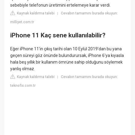
sebebiyle telefonun üretimini ertelemeye karar verdi.
Kaynak kaldırma talebi
Cevabın tamamını burada okuyun:
|
milliyet.com.tr
iPhone 11 Kaç sene kullanılabilir?
Eğer iPhone 11'in çıkış tarihi olan 10 Eylül 2019'dan bu yana
geçen süreyi göz önünde bulundurursak, iPhone 6'ya kıyasla
hala beş yıllık bir kullanım ömrüne sahip olduğunu söylemek
yanlış olmaz.
Kaynak kaldırma talebi
Cevabın tamamını burada okuyun:
|
teknofix.com.tr