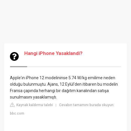
Hangi iPhone Yasaklandi?
Apple'ın iPhone 12 modelininse 5.74 W/kg emilime neden
olduğu bulunmuştu. Ajans, 12 Eylül'den itibaren bu modelin
Fransa çapında herhangi bir dağıtım kanalından satışa
sunulmasını yasaklamıştı.
Kaynak kaldırma talebi
Cevabın tamamını burada okuyun:
|
bbc.com