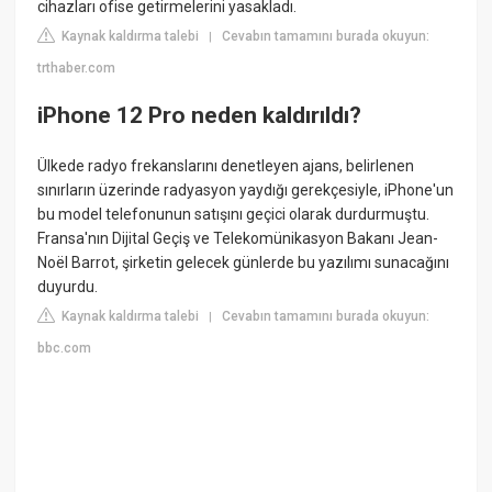
cihazları ofise getirmelerini yasakladı.
Kaynak kaldırma talebi
Cevabın tamamını burada okuyun:
|
trthaber.com
iPhone 12 Pro neden kaldırıldı?
Ülkede radyo frekanslarını denetleyen ajans, belirlenen
sınırların üzerinde radyasyon yaydığı gerekçesiyle, iPhone'un
bu model telefonunun satışını geçici olarak durdurmuştu.
Fransa'nın Dijital Geçiş ve Telekomünikasyon Bakanı Jean-
Noël Barrot, şirketin gelecek günlerde bu yazılımı sunacağını
duyurdu.
Kaynak kaldırma talebi
Cevabın tamamını burada okuyun:
|
bbc.com