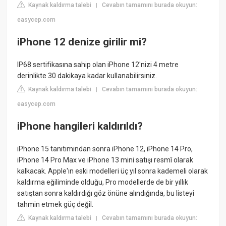
Kaynak kaldırma talebi
Cevabın tamamını burada okuyun:
|
easycep.com
iPhone 12 denize girilir mi?
IP68 sertifikasına sahip olan iPhone 12'nizi 4 metre
derinlikte 30 dakikaya kadar kullanabilirsiniz.
Kaynak kaldırma talebi
Cevabın tamamını burada okuyun:
|
easycep.com
iPhone hangileri kaldırıldı?
iPhone 15 tanıtımından sonra iPhone 12, iPhone 14 Pro,
iPhone 14 Pro Max ve iPhone 13 mini satışı resmî olarak
kalkacak. Apple'ın eski modelleri üç yıl sonra kademeli olarak
kaldırma eğiliminde olduğu, Pro modellerde de bir yıllık
satıştan sonra kaldırdığı göz önüne alındığında, bu listeyi
tahmin etmek güç değil.
Kaynak kaldırma talebi
Cevabın tamamını burada okuyun:
|