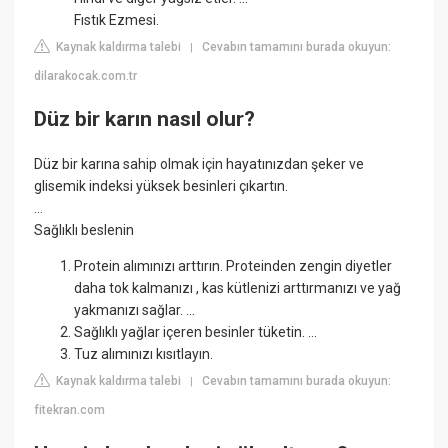
Fıstık Ezmesi.
Kaynak kaldırma talebi
Cevabın tamamını burada okuyun:
|
dilarakocak.com.tr
Düz bir karın nasıl olur?
Düz bir karına sahip olmak için hayatınızdan şeker ve
glisemik indeksi yüksek besinleri çıkartın.
...
Sağlıklı beslenin
Protein alımınızı arttırın. Proteinden zengin diyetler
daha tok kalmanızı , kas kütlenizi arttırmanızı ve yağ
yakmanızı sağlar. ...
Sağlıklı yağlar içeren besinler tüketin. ...
Tuz alımınızı kısıtlayın.
Kaynak kaldırma talebi
Cevabın tamamını burada okuyun:
|
fitekran.com