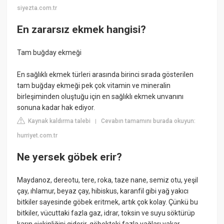
siyezta.com.tr
En zararsız ekmek hangisi?
Tam buğday ekmeği
En sağlıklı ekmek türleri arasında birinci sırada gösterilen
tam buğday ekmeği pek çok vitamin ve mineralin
birleşiminden oluştuğu için en sağlıklı ekmek unvanını
sonuna kadar hak ediyor.
Kaynak kaldırma talebi
Cevabın tamamını burada okuyun:
|
hurriyet.com.tr
Ne yersek göbek erir?
Maydanoz, dereotu, tere, roka, taze nane, semiz otu, yeşil
çay, ıhlamur, beyaz çay, hibiskus, karanfil gibi yağ yakıcı
bitkiler sayesinde göbek eritmek, artık çok kolay. Çünkü bu
bitkiler, vücuttaki fazla gaz, idrar, toksin ve suyu söktürüp
karın şişkinliğini giderir, göbekteki fazla yağları yakar.