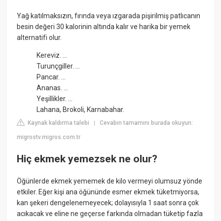
Yağ katılmaksızın, fırında veya ızgarada pişirilmiş patlıcanın
besin değeri 30 kalorinin altında kalır ve harika bir yemek
alternatifi olur.
Kereviz. ...
Turunçgiller. ...
Pancar. ...
Ananas. ...
Yeşillikler. ...
Lahana, Brokoli, Karnabahar.
Kaynak kaldırma talebi
Cevabın tamamını burada okuyun:
|
migrostv.migros.com.tr
Hiç ekmek yemezsek ne olur?
Öğünlerde ekmek yememek de kilo vermeyi olumsuz yönde
etkiler. Eğer kişi ana öğününde esmer ekmek tüketmiyorsa,
kan şekeri dengelenemeyecek; dolayısıyla 1 saat sonra çok
acıkacak ve eline ne geçerse farkında olmadan tüketip fazla