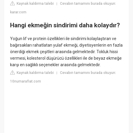
Kaynak kaldırma talebi
Cevabın tamamını burada okuyun:
|
karar.com
Hangi ekmeğin sindirimi daha kolaydır?
Yoğun lif ve protein özellikleri ile sindirimi kolaylaştıran ve
bağırsakları rahatlatan yulaf ekmeği, diyetisyenlerin en fazla
önerdiği ekmek çeşitleri arasında gelmektedir. Tokluk hissi
vermesi, kolesterol düşürücü özellikleri ile de beyaz ekmeğe
karşı en sağlıklı seçenekler arasında gelmektedir.
Kaynak kaldırma talebi
Cevabın tamamını burada okuyun:
|
10numarafiat.com