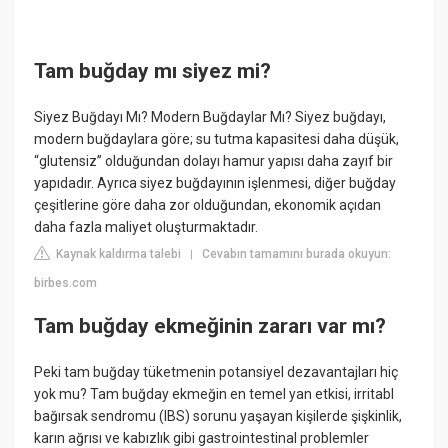
Tam buğday mı siyez mi?
Siyez Buğdayı Mı? Modern Buğdaylar Mı? Siyez buğdayı,
modern buğdaylara göre; su tutma kapasitesi daha düşük,
“glutensiz” olduğundan dolayı hamur yapısı daha zayıf bir
yapıdadır. Ayrıca siyez buğdayının işlenmesi, diğer buğday
çeşitlerine göre daha zor olduğundan, ekonomik açıdan
daha fazla maliyet oluşturmaktadır.
Kaynak kaldırma talebi
Cevabın tamamını burada okuyun:
|
birbes.com
Tam buğday ekmeğinin zararı var mı?
Peki tam buğday tüketmenin potansiyel dezavantajları hiç
yok mu? Tam buğday ekmeğin en temel yan etkisi, irritabl
bağırsak sendromu (IBS) sorunu yaşayan kişilerde şişkinlik,
karın ağrısı ve kabızlık gibi gastrointestinal problemler