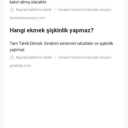
kalori almış olacaktır.
Kaynak kaldırma talebi
Cevabın tamamını burada okuyun:
|
hizmethastanesi.com
Hangi ekmek şişkinlik yapmaz?
Tam Tahıllı Ekmek: Sindirim sistemini rahatlatır ve şişkinlik
yapmaz.
Kaynak kaldırma talebi
Cevabın tamamını burada okuyun:
|
gidabilgi.com