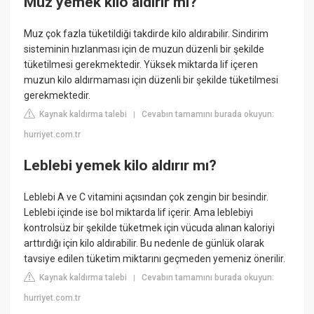
Muz yemek kilo aldırır mı?
Muz çok fazla tüketildiği takdirde kilo aldırabilir. Sindirim
sisteminin hızlanması için de muzun düzenli bir şekilde
tüketilmesi gerekmektedir. Yüksek miktarda lif içeren
muzun kilo aldırmaması için düzenli bir şekilde tüketilmesi
gerekmektedir.
Kaynak kaldırma talebi
Cevabın tamamını burada okuyun:
|
hurriyet.com.tr
Leblebi yemek kilo aldırır mı?
Leblebi A ve C vitamini açısından çok zengin bir besindir.
Leblebi içinde ise bol miktarda lif içerir. Ama leblebiyi
kontrolsüz bir şekilde tüketmek için vücuda alınan kaloriyi
arttırdığı için kilo aldırabilir. Bu nedenle de günlük olarak
tavsiye edilen tüketim miktarını geçmeden yemeniz önerilir.
Kaynak kaldırma talebi
Cevabın tamamını burada okuyun:
|
hurriyet.com.tr