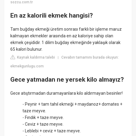
sozcu.com.tr
En az kalorili ekmek hangisi?
Tam buğday ekmeği üretim sonrası farklı bir işleme maruz
kalmayan ekmekler arasında en az kaloriye sahip olan
ekmek çeşididir. 1 dilim buğday ekmeğinde yaklaşık olarak
65 kalori bulunur.
Kaynak kaldırma talebi
Cevabın tamamını burada okuyun:
|
ekmekgunlugu.com
Gece yatmadan ne yersek kilo almayız?
Gece atıştırmadan duramayanlara kilo aldırmayan besinler!
- Peynir + tam tahıl ekmeği + maydanoz+ domates +
taze meyve.
- Fındık + taze meyve.
- Ceviz + taze meyve.
- Leblebi + ceviz + taze meyve.