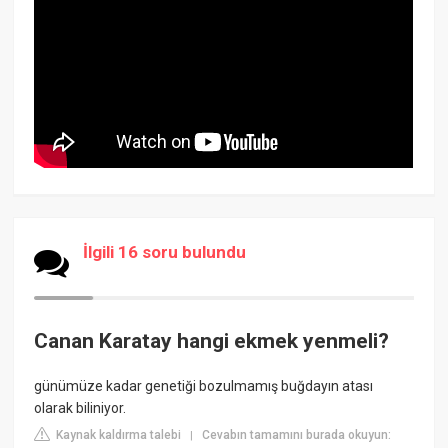
İlgili 16 soru bulundu
Canan Karatay hangi ekmek yenmeli?
günümüze kadar genetiği bozulmamış buğdayın atası
olarak biliniyor.
Kaynak kaldırma talebi
Cevabın tamamını burada okuyun:
|