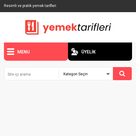
Resimli ve pratik yemek tarifleri
MENU
ÜYELİK