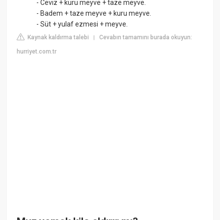
- Ceviz + kuru meyve + taze meyve.
- Badem + taze meyve + kuru meyve.
- Süt + yulaf ezmesi + meyve.
Kaynak kaldırma talebi
Cevabın tamamını burada okuyun:
|
hurriyet.com.tr