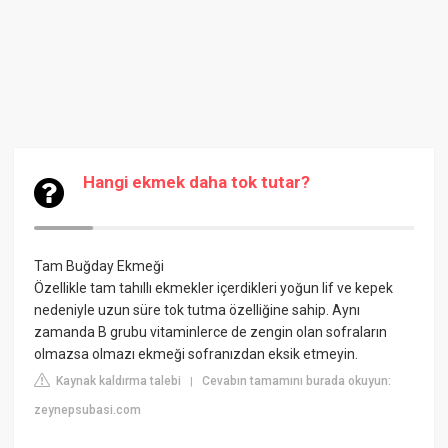
Hangi ekmek daha tok tutar?
Tam Buğday Ekmeği
Özellikle tam tahıllı ekmekler içerdikleri yoğun lif ve kepek
nedeniyle uzun süre tok tutma özelliğine sahip. Aynı
zamanda B grubu vitaminlerce de zengin olan sofraların
olmazsa olmazı ekmeği sofranızdan eksik etmeyin.
Kaynak kaldırma talebi
Cevabın tamamını burada okuyun:
|
zeynepsubasi.com