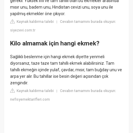
gerekli. Yüksek lifli ve tam tahıllı olan bu ekmekler arasında
mısır unu, badem unu, Hindistan cevizi unu, soya unu ile
yapılmış ekmekler öne çıkıyor.
Kaynak kaldırma talebi
Cevabın tamamını burada okuyun:
|
siyezevi.com.tr
Kilo almamak için hangi ekmek?
Sağlıklı beslenme için hangi ekmek diyette yenmeli
diyorsanız, taze taze tam tahıllı ekmek alabilirsiniz. Tam
tahıllı ekmeğin içinde yulaf, çavdar, mısır, tam buğday unu ve
arpa yer alır. Bu tahıllar ise besin değeri açısından çok
zengindir.
Kaynak kaldırma talebi
Cevabın tamamını burada okuyun:
|
nefisyemektarifleri.com