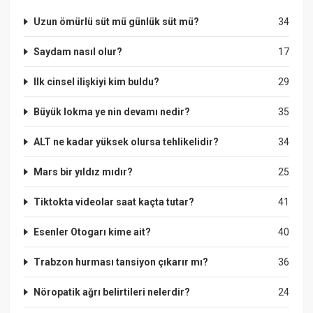
Uzun ömürlü süt mü günlük süt mü?
34
Saydam nasıl olur?
17
Ilk cinsel ilişkiyi kim buldu?
29
Büyük lokma ye nin devamı nedir?
35
ALT ne kadar yüksek olursa tehlikelidir?
34
Mars bir yıldız mıdır?
25
Tiktokta videolar saat kaçta tutar?
41
Esenler Otogarı kime ait?
40
Trabzon hurması tansiyon çıkarır mı?
36
Nöropatik ağrı belirtileri nelerdir?
24