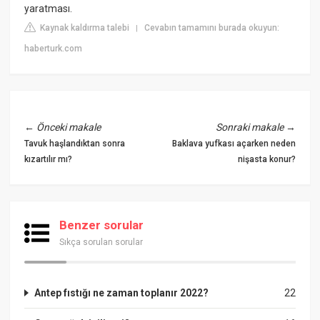
yaratması.
Kaynak kaldırma talebi
Cevabın tamamını burada okuyun:
|
haberturk.com
←
Önceki makale
Sonraki makale
→
Tavuk haşlandıktan sonra
Baklava yufkası açarken neden
kızartılır mı?
nişasta konur?
Benzer sorular
Sıkça sorulan sorular
Antep fıstığı ne zaman toplanır 2022?
22