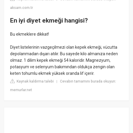
aksam.com.tr
En iyi diyet ekmeği hangisi?
Bu ekmeklere dikkat!
Diyet listelerinin vazgeçilmezi olan kepek ekmeği, vücutta
depolanmadan dışarı atılır. Bu sayede kilo almanıza neden
olmaz. 1 dilim kepek ekmeği 54 kaloridir. Magnezyum,
potasyum ve selenyum bakımından oldukça zengin olan
keten tohumlu ekmek yüksek oranda lif içerir.
Kaynak kaldırma talebi
Cevabın tamamını burada okuyun:
|
memurlar.net