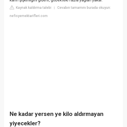
Kaynak kaldırma talebi
Cevabın tamamını burada okuyun:
|
nefisyemektarifleri.com
Ne kadar yersen ye kilo aldırmayan
yiyecekler?