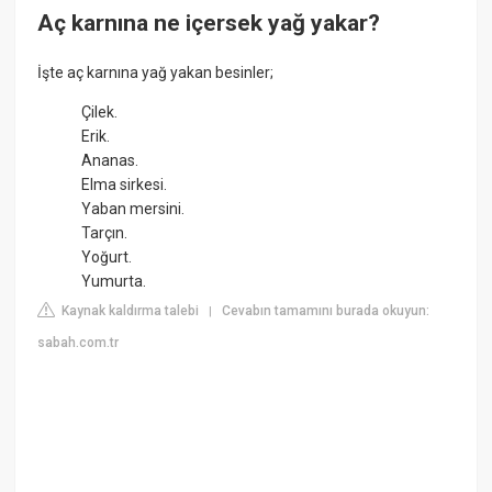
Aç karnına ne içersek yağ yakar?
İşte aç karnına yağ yakan besinler;
Çilek.
Erik.
Ananas.
Elma sirkesi.
Yaban mersini.
Tarçın.
Yoğurt.
Yumurta.
Kaynak kaldırma talebi
Cevabın tamamını burada okuyun:
|
sabah.com.tr