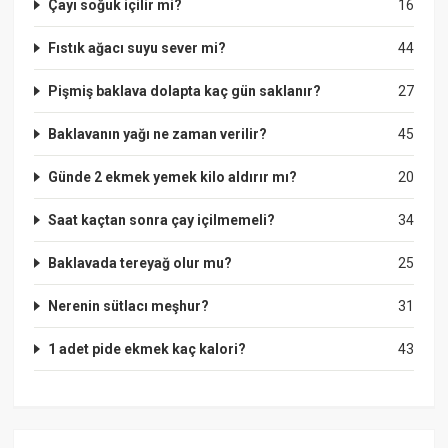
Çayı soğuk içilir mi?
16
Fıstık ağacı suyu sever mi?
44
Pişmiş baklava dolapta kaç gün saklanır?
27
Baklavanın yağı ne zaman verilir?
45
Günde 2 ekmek yemek kilo aldırır mı?
20
Saat kaçtan sonra çay içilmemeli?
34
Baklavada tereyağ olur mu?
25
Nerenin sütlacı meşhur?
31
1 adet pide ekmek kaç kalori?
43