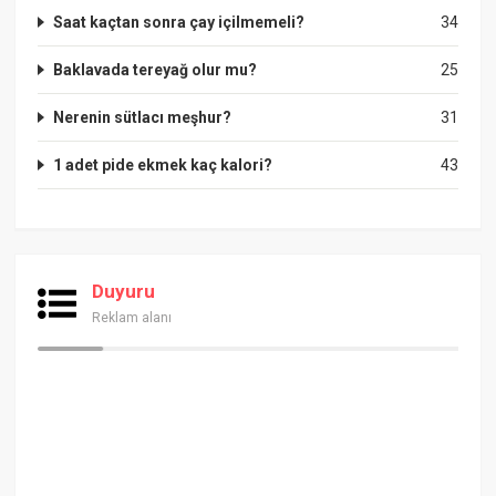
Saat kaçtan sonra çay içilmemeli?
34
Baklavada tereyağ olur mu?
25
Nerenin sütlacı meşhur?
31
1 adet pide ekmek kaç kalori?
43
Duyuru
Reklam alanı