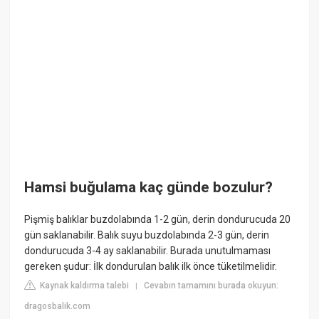
Hamsi buğulama kaç günde bozulur?
Pişmiş balıklar buzdolabında 1-2 gün, derin dondurucuda 20
gün saklanabilir. Balık suyu buzdolabında 2-3 gün, derin
dondurucuda 3-4 ay saklanabilir. Burada unutulmaması
gereken şudur: İlk dondurulan balık ilk önce tüketilmelidir.
Kaynak kaldırma talebi
Cevabın tamamını burada okuyun:
|
dragosbalik.com