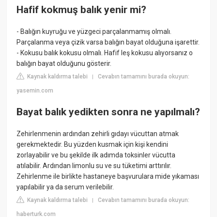
Hafif kokmuş balık yenir mi?
- Balığın kuyruğu ve yüzgeci parçalanmamış olmalı.
Parçalanma veya çizik varsa balığın bayat olduğuna işarettir.
- Kokusu balık kokusu olmalı. Hafif leş kokusu alıyorsanız o
balığın bayat olduğunu gösterir.
Kaynak kaldırma talebi
Cevabın tamamını burada okuyun:
|
yasemin.com
Bayat balık yedikten sonra ne yapılmalı?
Zehirlenmenin ardından zehirli gıdayı vücuttan atmak
gerekmektedir. Bu yüzden kusmak için kişi kendini
zorlayabilir ve bu şekilde ilk adımda toksinler vücutta
atılabilir. Ardından limonlu su ve su tüketimi arttırılır.
Zehirlenme ile birlikte hastaneye başvurulara mide yıkaması
yapılabilir ya da serum verilebilir.
Kaynak kaldırma talebi
Cevabın tamamını burada okuyun:
|
haberturk.com