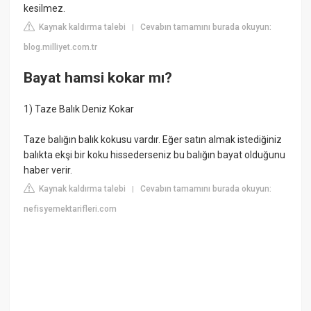
kesilmez.
Kaynak kaldırma talebi
Cevabın tamamını burada okuyun:
|
blog.milliyet.com.tr
Bayat hamsi kokar mı?
1) Taze Balık Deniz Kokar
Taze balığın balık kokusu vardır. Eğer satın almak istediğiniz
balıkta ekşi bir koku hissederseniz bu balığın bayat olduğunu
haber verir.
Kaynak kaldırma talebi
Cevabın tamamını burada okuyun:
|
nefisyemektarifleri.com