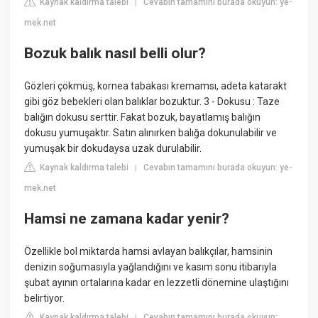
Kaynak kaldırma talebi
Cevabın tamamını burada okuyun: ye-
|
mek.net
Bozuk balık nasıl belli olur?
Gözleri çökmüş, kornea tabakası kremamsı, adeta katarakt
gibi göz bebekleri olan balıklar bozuktur. 3 - Dokusu : Taze
balığın dokusu serttir. Fakat bozuk, bayatlamış balığın
dokusu yumuşaktır. Satın alınırken balığa dokunulabilir ve
yumuşak bir dokudaysa uzak durulabilir.
Kaynak kaldırma talebi
Cevabın tamamını burada okuyun: ye-
|
mek.net
Hamsi ne zamana kadar yenir?
Özellikle bol miktarda hamsi avlayan balıkçılar, hamsinin
denizin soğumasıyla yağlandığını ve kasım sonu itibarıyla
şubat ayının ortalarına kadar en lezzetli dönemine ulaştığını
belirtiyor.
Kaynak kaldırma talebi
Cevabın tamamını burada okuyun:
|