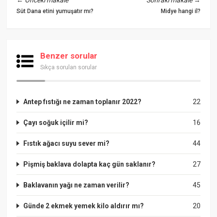
Süt Dana etini yumuşatır mı?
Midye hangi il?
Benzer sorular
Sıkça sorulan sorular
Antep fıstığı ne zaman toplanır 2022?
22
Çayı soğuk içilir mi?
16
Fıstık ağacı suyu sever mi?
44
Pişmiş baklava dolapta kaç gün saklanır?
27
Baklavanın yağı ne zaman verilir?
45
Günde 2 ekmek yemek kilo aldırır mı?
20