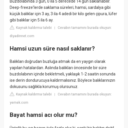
Buzdolabında 3 gün, 0 ila 5 derecede 14 gün saklanabilir.
Deep-freeze'lerde saklama süreleri; hamsi, sardalya gibi
küçük balıklar için 3 ay, 3 ila 4 adedi bir kilo gelen çipura, lüfer
gibi balıklar için 5 ila 6 ay.
Kaynak kaldırma talebi
Cevabın tamamını burada okuyun:
|
diyadinnet.com
Hamsi uzun süre nasıl saklanır?
Balıkları doğrudan buzluğa atmak da en yaygın olarak
yapılan hatalardan. Aslında balıkları öncesinde bir süre
buzdolabının içinde bekletmeli, yaklaşık 1-2 saatin sonunda
ise derin dondurucuya kaldırmalısınız. Böylece balıklarınızın
dokusunu sağlıkla korumuş olursunuz.
Kaynak kaldırma talebi
Cevabın tamamını burada okuyun:
|
yemek.com
Bayat hamsi acı olur mu?
Üstelik bu acı bazen öyle fazla olur ki, sanki bir balığın değil