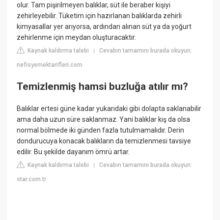
olur. Tam pişirilmeyen balıklar, süt ile beraber kişiyi
zehirleyebilir. Tüketim için hazırlanan balıklarda zehirli
kimyasallar yer arıyorsa, ardından alınan süt ya da yoğurt
zehirlenme için meydan oluşturacaktır.
Kaynak kaldırma talebi
Cevabın tamamını burada okuyun:
|
nefisyemektarifleri.com
Temizlenmiş hamsi buzluğa atılır mı?
Balıklar ertesi güne kadar yukarıdaki gibi dolapta saklanabilir
ama daha uzun süre saklanmaz. Yani balıklar kış da olsa
normal bölmede iki günden fazla tutulmamalıdır. Derin
dondurucuya konacak balıkların da temizlenmesi tavsiye
edilir. Bu şekilde dayanım ömrü artar.
Kaynak kaldırma talebi
Cevabın tamamını burada okuyun:
|
star.com.tr