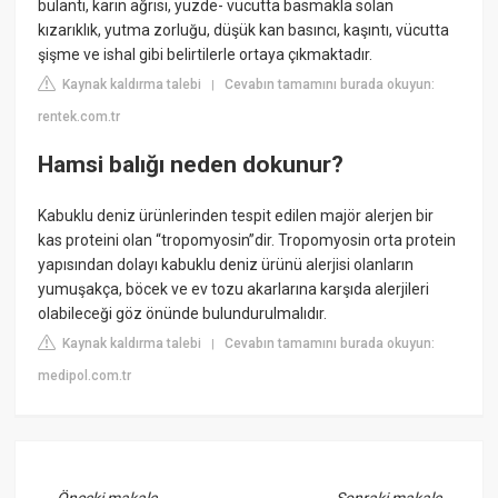
bulantı, karın ağrısı, yüzde- vücutta basmakla solan
kızarıklık, yutma zorluğu, düşük kan basıncı, kaşıntı, vücutta
şişme ve ishal gibi belirtilerle ortaya çıkmaktadır.
Kaynak kaldırma talebi
Cevabın tamamını burada okuyun:
|
rentek.com.tr
Hamsi balığı neden dokunur?
Kabuklu deniz ürünlerinden tespit edilen majör alerjen bir
kas proteini olan “tropomyosin”dir. Tropomyosin orta protein
yapısından dolayı kabuklu deniz ürünü alerjisi olanların
yumuşakça, böcek ve ev tozu akarlarına karşıda alerjileri
olabileceği göz önünde bulundurulmalıdır.
Kaynak kaldırma talebi
Cevabın tamamını burada okuyun:
|
medipol.com.tr
←
Önceki makale
Sonraki makale
→