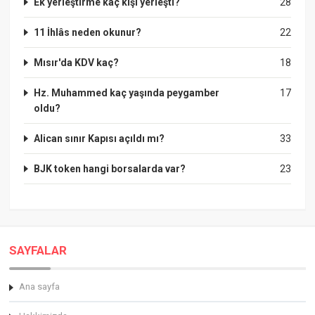
Ek yerleştirme kaç kişi yerleşti?
28
11 İhlâs neden okunur?
22
Mısır'da KDV kaç?
18
Hz. Muhammed kaç yaşında peygamber
17
oldu?
Alican sınır Kapısı açıldı mı?
33
BJK token hangi borsalarda var?
23
SAYFALAR
Ana sayfa