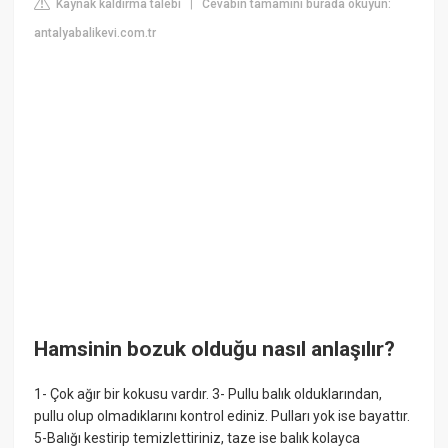
Kaynak kaldırma talebi
Cevabın tamamını burada okuyun:
|
antalyabalikevi.com.tr
Hamsinin bozuk olduğu nasıl anlaşılır?
1- Çok ağır bir kokusu vardır. 3- Pullu balık olduklarından,
pullu olup olmadıklarını kontrol ediniz. Pulları yok ise bayattır.
5-Balığı kestirip temizlettiriniz, taze ise balık kolayca