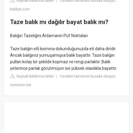
Kaynak kaldırma talebi
Cevabın tamamını burada okuyun:
|
balikye.com
Taze balık mı dağılır bayat balık mı?
Balığın Tazeliğini Anlamanın Püf Noktaları
Taze balığın etli kısmına dokunduğunuzda eti daha diridir.
Ancak balığınız yumuşamışsa balık bayattır. Taze balığın
pulları kolay bir şekilde kopmaz ve rengi parlaktır. Balık
yeterince parlak görünmüyor ise yüksek olasılıkla bayattır.
Kaynak kaldırma talebi
Cevabın tamamını burada okuyun:
|
sunmare.net