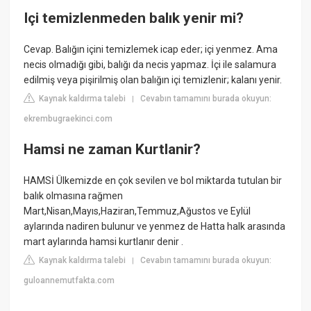
Içi temizlenmeden balık yenir mi?
Cevap. Balığın içini temizlemek icap eder; içi yenmez. Ama
necis olmadığı gibi, balığı da necis yapmaz. İçi ile salamura
edilmiş veya pişirilmiş olan balığın içi temizlenir; kalanı yenir.
Kaynak kaldırma talebi
Cevabın tamamını burada okuyun:
|
ekrembugraekinci.com
Hamsi ne zaman Kurtlanir?
HAMSİ Ülkemizde en çok sevilen ve bol miktarda tutulan bir
balık olmasına rağmen
Mart,Nisan,Mayıs,Haziran,Temmuz,Ağustos ve Eylül
aylarında nadiren bulunur ve yenmez de Hatta halk arasında
mart aylarında hamsi kurtlanır denir .
Kaynak kaldırma talebi
Cevabın tamamını burada okuyun:
|
guloannemutfakta.com