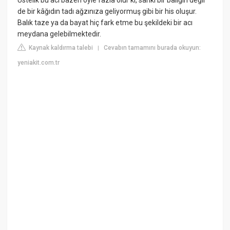
de bir kâğıdın tadı ağzınıza geliyormuş gibi bir his oluşur.
Balık taze ya da bayat hiç fark etme bu şekildeki bir acı
meydana gelebilmektedir.
Kaynak kaldırma talebi
Cevabın tamamını burada okuyun:
|
yeniakit.com.tr