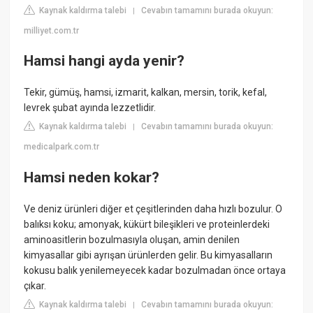
Kaynak kaldırma talebi
Cevabın tamamını burada okuyun:
|
milliyet.com.tr
Hamsi hangi ayda yenir?
Tekir, gümüş, hamsi, izmarit, kalkan, mersin, torik, kefal,
levrek şubat ayında lezzetlidir.
Kaynak kaldırma talebi
Cevabın tamamını burada okuyun:
|
medicalpark.com.tr
Hamsi neden kokar?
Ve deniz ürünleri diğer et çeşitlerinden daha hızlı bozulur. O
balıksı koku; amonyak, kükürt bileşikleri ve proteinlerdeki
aminoasitlerin bozulmasıyla oluşan, amin denilen
kimyasallar gibi ayrışan ürünlerden gelir. Bu kimyasalların
kokusu balık yenilemeyecek kadar bozulmadan önce ortaya
çıkar.
Kaynak kaldırma talebi
Cevabın tamamını burada okuyun:
|