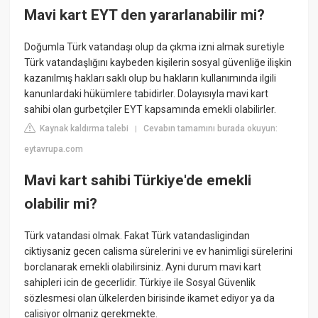
Mavi kart EYT den yararlanabilir mi?
Doğumla Türk vatandaşı olup da çıkma izni almak suretiyle
Türk vatandaşlığını kaybeden kişilerin sosyal güvenliğe ilişkin
kazanılmış hakları saklı olup bu hakların kullanımında ilgili
kanunlardaki hükümlere tabidirler. Dolayısıyla mavi kart
sahibi olan gurbetçiler EYT kapsamında emekli olabilirler.
Kaynak kaldırma talebi
Cevabın tamamını burada okuyun:
|
eytavrupa.com
Mavi kart sahibi Türkiye'de emekli
olabilir mi?
Türk vatandasi olmak. Fakat Türk vatandasligindan
ciktiysaniz gecen calisma sürelerini ve ev hanimligi sürelerini
borclanarak emekli olabilirsiniz. Ayni durum mavi kart
sahipleri icin de gecerlidir. Türkiye ile Sosyal Güvenlik
sözlesmesi olan ülkelerden birisinde ikamet ediyor ya da
calisiyor olmaniz gerekmekte.