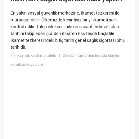
En yakın sosyal güvenlik merkezine, İkamet tezkeresi ile
müracaat edilir. Ülkemizde kesintisiz bir yıl ikameti şartı
kontrol edilir. Talep dilekçesi aile müracaat edilir ve talep
tarihini takip eden günden itibaren Gss tescili başlatılır.
İkamet tezkeresindeki bitiş tarihi genel sağlık sigortası bitiş
tarihidir.
Kaynak kaldırma talebi
Cevabın tamamını burada okuyun:
|
kamilcankaya.com