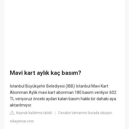
Mavi kart aylık kaç basım?
İstanbul Büyükşehir Belediyesi (İBB) İstanbul Mavi Kart
Abonman Aylık mavi kart abonman 180 basım veriliyor 602
TL veriyoruz önceki aydan kalan basım hakkı bir dahaki aya
aktarılmıyor.
Kaynak kaldırma talebi
Cevabın tamamını burada okuyun:
|
sikayetvar.com