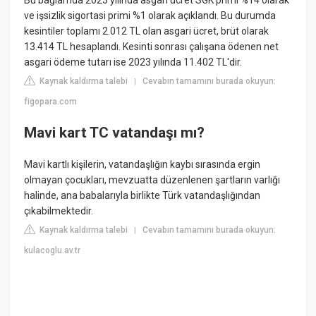
Bu bağlamda 2023 yılında asgari ücret SGK primi %14 olarak
ve işsizlik sigortasi primi %1 olarak açıklandı. Bu durumda
kesintiler toplamı 2.012 TL olan asgari ücret, brüt olarak
13.414 TL hesaplandı. Kesinti sonrası çalışana ödenen net
asgari ödeme tutarı ise 2023 yılında 11.402 TL'dir.
Kaynak kaldırma talebi
Cevabın tamamını burada okuyun:
|
figopara.com
Mavi kart TC vatandaşı mı?
Mavi kartlı kişilerin, vatandaşlığın kaybı sırasında ergin
olmayan çocukları, mevzuatta düzenlenen şartların varlığı
halinde, ana babalarıyla birlikte Türk vatandaşlığından
çıkabilmektedir.
Kaynak kaldırma talebi
Cevabın tamamını burada okuyun:
|
kulacoglu.av.tr