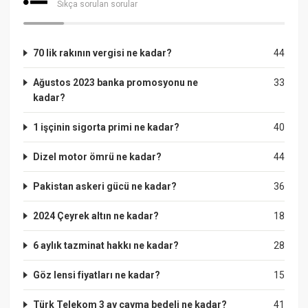
Sıkça sorulan sorular
70 lik rakının vergisi ne kadar?
44
Ağustos 2023 banka promosyonu ne
33
kadar?
1 işçinin sigorta primi ne kadar?
40
Dizel motor ömrü ne kadar?
44
Pakistan askeri gücü ne kadar?
36
2024 Çeyrek altın ne kadar?
18
6 aylık tazminat hakkı ne kadar?
28
Göz lensi fiyatları ne kadar?
15
Türk Telekom 3 ay cayma bedeli ne kadar?
41