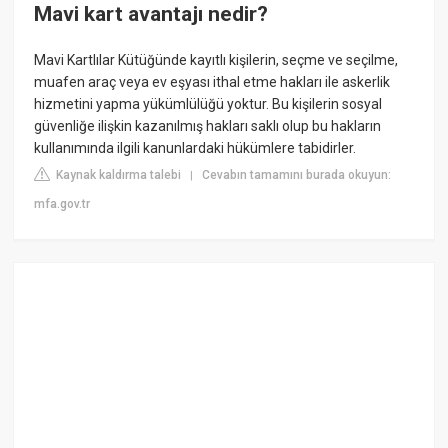
Mavi kart avantajı nedir?
Mavi Kartlılar Kütüğünde kayıtlı kişilerin, seçme ve seçilme,
muafen araç veya ev eşyası ithal etme hakları ile askerlik
hizmetini yapma yükümlülüğü yoktur. Bu kişilerin sosyal
güvenliğe ilişkin kazanılmış hakları saklı olup bu hakların
kullanımında ilgili kanunlardaki hükümlere tabidirler.
Kaynak kaldırma talebi
Cevabın tamamını burada okuyun:
|
mfa.gov.tr