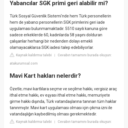
Yabancılar SGK primi geri alabilir mi?
Türk Sosyal Güvenlik Sistemi'nde hem Türk personellerin
hem de yabancı personellerin SGK primlerini geri iade
uygulaması bulunmamaktadır. 5510 sayılı kanuna göre
sadece erkeklerde 60, kadınlarda 58 yaşını dolduran
çalışanlar herhangi bir nedenden dolayı emekli
olamayacaklarsa SGK iadesi talep edebiliyorlar.
Kaynak kaldırma talebi
Cevabın tamamını burada okuyun:
|
atakurumsal.com
Mavi Kart hakları nelerdir?
Özetle; mavi kartlılara seçme ve seçilme hakkı, vergisiz araç
ithal etme hakkı, ev eşyası ithal etme hakkı, memuriyete
girme hakkı dışında, Türk vatandaşlarına tanınan tüm haklar
tanınmıştır. Mavi kart uygulaması olması için çıkma izni ile
vatandaşlığın kaybedilmiş olması gerekmektedir.
Kaynak kaldırma talebi
Cevabın tamamını burada okuyun:
|