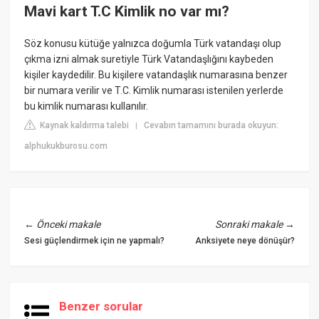
Mavi kart T.C Kimlik no var mı?
Söz konusu kütüğe yalnızca doğumla Türk vatandaşı olup
çıkma izni almak suretiyle Türk Vatandaşlığını kaybeden
kişiler kaydedilir. Bu kişilere vatandaşlık numarasına benzer
bir numara verilir ve T.C. Kimlik numarası istenilen yerlerde
bu kimlik numarası kullanılır.
Kaynak kaldırma talebi
Cevabın tamamını burada okuyun:
|
alphukukburosu.com
←
Önceki makale
Sonraki makale
→
Sesi güçlendirmek için ne yapmalı?
Anksiyete neye dönüşür?
Benzer sorular