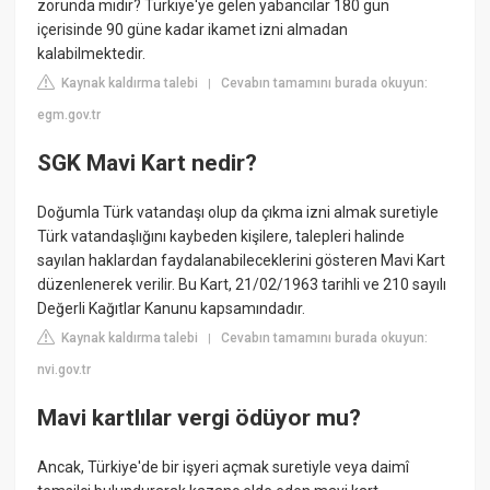
zorunda mıdır? Türkiye'ye gelen yabancılar 180 gün
içerisinde 90 güne kadar ikamet izni almadan
kalabilmektedir.
Kaynak kaldırma talebi
Cevabın tamamını burada okuyun:
|
egm.gov.tr
SGK Mavi Kart nedir?
Doğumla Türk vatandaşı olup da çıkma izni almak suretiyle
Türk vatandaşlığını kaybeden kişilere, talepleri halinde
sayılan haklardan faydalanabileceklerini gösteren Mavi Kart
düzenlenerek verilir. Bu Kart, 21/02/1963 tarihli ve 210 sayılı
Değerli Kağıtlar Kanunu kapsamındadır.
Kaynak kaldırma talebi
Cevabın tamamını burada okuyun:
|
nvi.gov.tr
Mavi kartlılar vergi ödüyor mu?
Ancak, Türkiye'de bir işyeri açmak suretiyle veya daimî