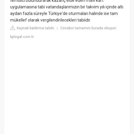
temsilci bulundurarak kazanç elde eden mavi kart
uygulamasına tabi vatandaşlarımızın bir takvim yılı içinde altı
aydan fazla süreyle Türkiye'de oturmaları halinde ise tam
mükellef olarak vergilendirilecekleri tabiidir.
Kaynak kaldırma talebi
Cevabın tamamını burada okuyun:
|
kplegal.com.tr