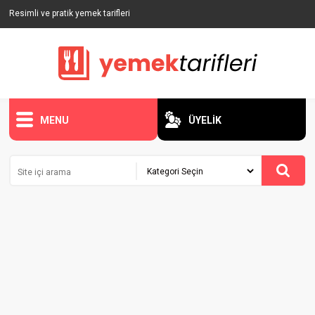
Resimli ve pratik yemek tarifleri
MENU
ÜYELİK