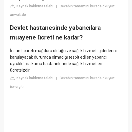
Kaynak kaldırma talebi
Cevabın tamamını burada okuyun:
|
anwalt.de
Devlet hastanesinde yabancılara
muayene ücreti ne kadar?
İnsan ticareti mağduru olduğu ve sağlık hizmeti giderlerini
karşılayacak durumda olmadığı tespit edilen yabancı
uyruklulara kamu hastanelerinde sağlık hizmetleri
ücretsizdir.
Kaynak kaldırma talebi
Cevabın tamamını burada okuyun:
|
isv.org.tr