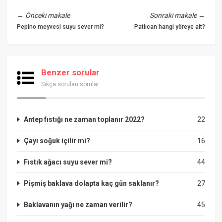
←
Önceki makale
Sonraki makale
→
Pepino meyvesi suyu sever mi?
Patlıcan hangi yöreye ait?
Benzer sorular
Sıkça sorulan sorular
Antep fıstığı ne zaman toplanır 2022?
22
Çayı soğuk içilir mi?
16
Fıstık ağacı suyu sever mi?
44
Pişmiş baklava dolapta kaç gün saklanır?
27
Baklavanın yağı ne zaman verilir?
45