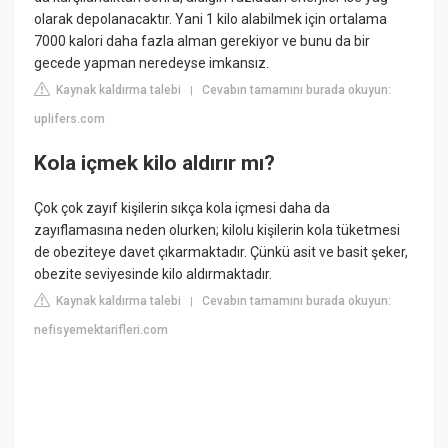
olarak depolanacaktır. Yani 1 kilo alabilmek için ortalama
7000 kalori daha fazla alman gerekiyor ve bunu da bir
gecede yapman neredeyse imkansız.
Kaynak kaldırma talebi
Cevabın tamamını burada okuyun:
|
uplifers.com
Kola içmek kilo aldırır mı?
Çok çok zayıf kişilerin sıkça kola içmesi daha da
zayıflamasına neden olurken; kilolu kişilerin kola tüketmesi
de obeziteye davet çıkarmaktadır. Çünkü asit ve basit şeker,
obezite seviyesinde kilo aldırmaktadır.
Kaynak kaldırma talebi
Cevabın tamamını burada okuyun:
|
nefisyemektarifleri.com