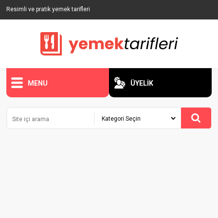
Resimli ve pratik yemek tarifleri
MENU
ÜYELİK