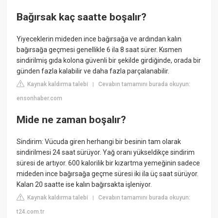
Bağırsak kaç saatte boşalır?
Yiyeceklerin mideden ince bağırsağa ve ardından kalın
bağırsağa geçmesi genellikle 6 ila 8 saat sürer. Kısmen
sindirilmiş gıda kolona güvenli bir şekilde girdiğinde, orada bir
günden fazla kalabilir ve daha fazla parçalanabilir.
Kaynak kaldırma talebi
Cevabın tamamını burada okuyun:
|
ensonhaber.com
Mide ne zaman boşalır?
Sindirim: Vücuda giren herhangi bir besinin tam olarak
sindirilmesi 24 saat sürüyor. Yağ oranı yükseldikçe sindirim
süresi de artıyor. 600 kalorilik bir kızartma yemeğinin sadece
mideden ince bağırsağa geçme süresi iki ila üç saat sürüyor.
Kalan 20 saatte ise kalın bağırsakta işleniyor.
Kaynak kaldırma talebi
Cevabın tamamını burada okuyun:
|
t24.com.tr