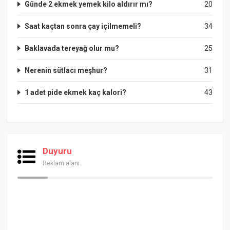
Günde 2 ekmek yemek kilo aldırır mı?
20
Saat kaçtan sonra çay içilmemeli?
34
Baklavada tereyağ olur mu?
25
Nerenin sütlacı meşhur?
31
1 adet pide ekmek kaç kalori?
43
Duyuru
Reklam alanı