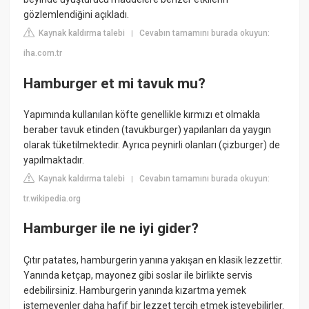
gözlemlendiğini açıkladı.
Kaynak kaldırma talebi
Cevabın tamamını burada okuyun:
|
iha.com.tr
Hamburger et mi tavuk mu?
Yapımında kullanılan köfte genellikle kırmızı et olmakla
beraber tavuk etinden (tavukburger) yapılanları da yaygın
olarak tüketilmektedir. Ayrıca peynirli olanları (çizburger) de
yapılmaktadır.
Kaynak kaldırma talebi
Cevabın tamamını burada okuyun:
|
tr.wikipedia.org
Hamburger ile ne iyi gider?
Çıtır patates, hamburgerin yanına yakışan en klasik lezzettir.
Yanında ketçap, mayonez gibi soslar ile birlikte servis
edebilirsiniz. Hamburgerin yanında kızartma yemek
istemeyenler daha hafif bir lezzet tercih etmek isteyebilirler.