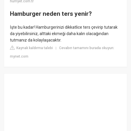
hurriyet.com.tr
Hamburger neden ters yenir?
İşte bu kadar! Hamburgerinizi dikkatlice ters çevirip tutarak
da yiyebilirsiniz, alttaki ekmeği daha kalın olacağından
tutmanız da kolaylaşacaktır.
Kaynak kaldırma talebi
Cevabın tamamını burada okuyun:
|
mynet.com