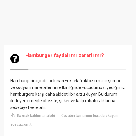
Hamburger faydalı mı zararlı mı?
Hamburgerin içinde bulunan yüksek fruktozlu mısır şurubu
ve sodyum minerallerinin etkinliğinde vücudumuz, yediğimiz
hamburgere karşı daha şiddetli bir arzu duyar. Bu durum
ilerleyen süreçte obezite, şeker ve kalp rahatsızlıklarına
sebebiyet verebilir.
Kaynak kaldırma talebi
Cevabın tamamını burada okuyun:
|
sozcu.com.tr