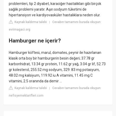
problemleri, tip 2 diyabet, karaciğer hastalıkları gibi birçok
sağlık problemi yaratır. Aşırı sodyum tüketimi de
hipertansiyon ve kardiyovasküler hastalıklara neden olur.
Kaynak kaldırma talebi
Cevabın tamamını burada okuyun:
|
evrimagaci.org
Hamburger ne içerir?
Hamburger köftesi, marul, domates, peynir ile hazırlanan
klasik orta boy bir hamburgerin besin değeri; 37.78 gr
karbonhidrat, 13.34 gr protein, 11.62 gr yağ, 3.04 gr lif, 52.73
gr kolesterol, 255.52 mg sodyum, 329. 83 mg potasyum,
48.02 mg kalsiyum, 119.92 iu A vitamini, 11.45 mg C
vitamini, 2.5 oranında da demir ...
Kaynak kaldırma talebi
Cevabın tamamını burada okuyun:
|
nefisyemektarifleri.com