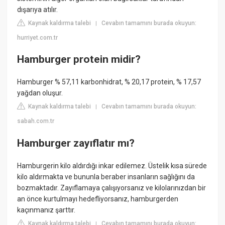
dışarıya atılır.
Kaynak kaldırma talebi
Cevabın tamamını burada okuyun:
|
hurriyet.com.tr
Hamburger protein midir?
Hamburger % 57,11 karbonhidrat, % 20,17 protein, % 17,57
yağdan oluşur.
Kaynak kaldırma talebi
Cevabın tamamını burada okuyun:
|
sabah.com.tr
Hamburger zayıflatır mı?
Hamburgerin kilo aldırdığı inkar edilemez. Üstelik kısa sürede
kilo aldırmakta ve bununla beraber insanların sağlığını da
bozmaktadır. Zayıflamaya çalışıyorsanız ve kilolarınızdan bir
an önce kurtulmayı hedefliyorsanız, hamburgerden
kaçınmanız şarttır.
Kaynak kaldırma talebi
Cevabın tamamını burada okuyun:
|