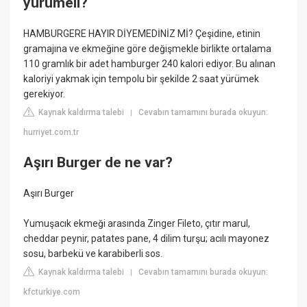
yürümeli?
HAMBURGERE HAYIR DİYEMEDİNİZ Mİ? Çeşidine, etinin
gramajına ve ekmeğine göre değişmekle birlikte ortalama
110 gramlık bir adet hamburger 240 kalori ediyor. Bu alınan
kaloriyi yakmak için tempolu bir şekilde 2 saat yürümek
gerekiyor.
Kaynak kaldırma talebi
Cevabın tamamını burada okuyun:
|
hurriyet.com.tr
Aşırı Burger de ne var?
Aşırı Burger
Yumuşacık ekmeği arasında Zinger Fileto, çıtır marul,
cheddar peynir, patates pane, 4 dilim turşu; acılı mayonez
sosu, barbekü ve karabiberli sos.
Kaynak kaldırma talebi
Cevabın tamamını burada okuyun:
|
kfcturkiye.com