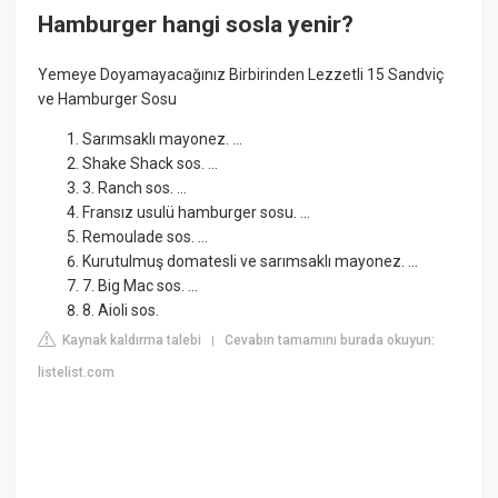
Hamburger hangi sosla yenir?
Yemeye Doyamayacağınız Birbirinden Lezzetli 15 Sandviç
ve Hamburger Sosu
Sarımsaklı mayonez. ...
Shake Shack sos. ...
3. Ranch sos. ...
Fransız usulü hamburger sosu. ...
Remoulade sos. ...
Kurutulmuş domatesli ve sarımsaklı mayonez. ...
7. Big Mac sos. ...
8. Aioli sos.
Kaynak kaldırma talebi
Cevabın tamamını burada okuyun:
|
listelist.com