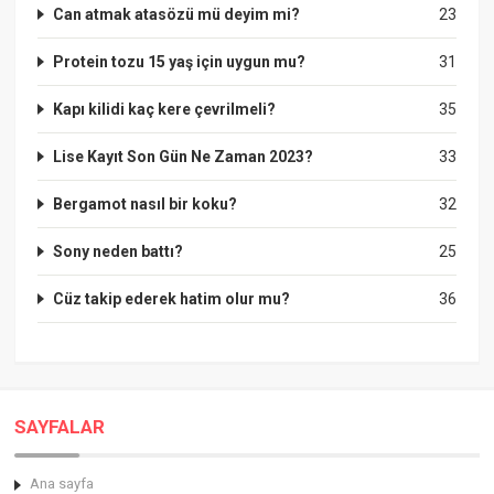
Can atmak atasözü mü deyim mi?
23
Protein tozu 15 yaş için uygun mu?
31
Kapı kilidi kaç kere çevrilmeli?
35
Lise Kayıt Son Gün Ne Zaman 2023?
33
Bergamot nasıl bir koku?
32
Sony neden battı?
25
Cüz takip ederek hatim olur mu?
36
SAYFALAR
Ana sayfa