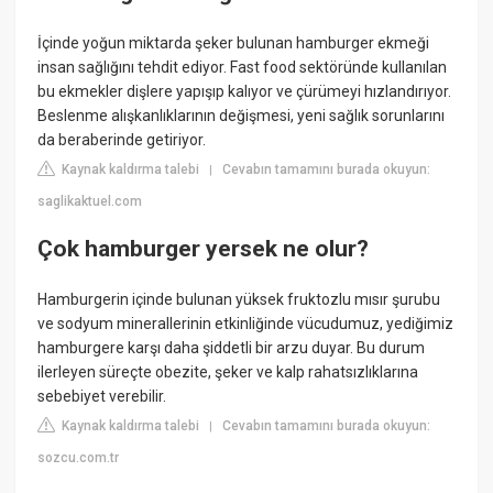
İçinde yoğun miktarda şeker bulunan hamburger ekmeği
insan sağlığını tehdit ediyor. Fast food sektöründe kullanılan
bu ekmekler dişlere yapışıp kalıyor ve çürümeyi hızlandırıyor.
Beslenme alışkanlıklarının değişmesi, yeni sağlık sorunlarını
da beraberinde getiriyor.
Kaynak kaldırma talebi
Cevabın tamamını burada okuyun:
|
saglikaktuel.com
Çok hamburger yersek ne olur?
Hamburgerin içinde bulunan yüksek fruktozlu mısır şurubu
ve sodyum minerallerinin etkinliğinde vücudumuz, yediğimiz
hamburgere karşı daha şiddetli bir arzu duyar. Bu durum
ilerleyen süreçte obezite, şeker ve kalp rahatsızlıklarına
sebebiyet verebilir.
Kaynak kaldırma talebi
Cevabın tamamını burada okuyun:
|
sozcu.com.tr