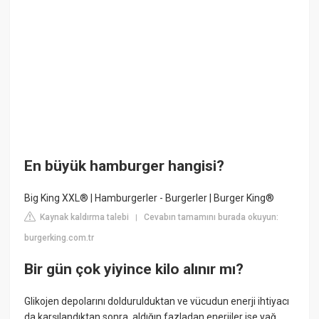
En büyük hamburger hangisi?
Big King XXL® | Hamburgerler - Burgerler | Burger King®
Kaynak kaldırma talebi
Cevabın tamamını burada okuyun:
|
burgerking.com.tr
Bir gün çok yiyince kilo alınır mı?
Glikojen depolarını doldurulduktan ve vücudun enerji ihtiyacı
da karşılandıktan sonra, aldığın fazladan enerjiler ise yağ