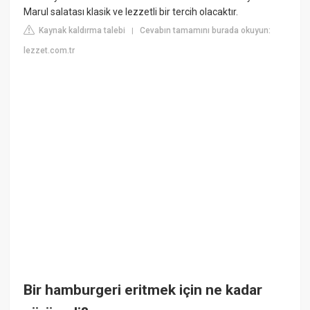
Marul salatası klasik ve lezzetli bir tercih olacaktır.
Kaynak kaldırma talebi
Cevabın tamamını burada okuyun:
|
lezzet.com.tr
Bir hamburgeri eritmek için ne kadar