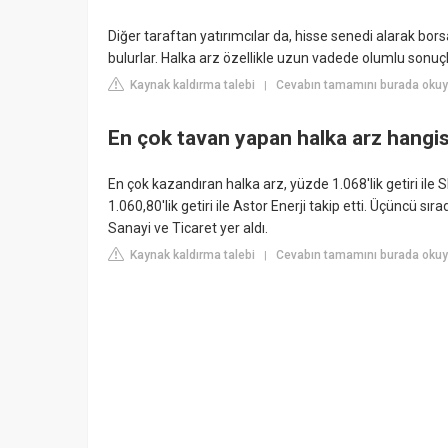
Diğer taraftan yatırımcılar da, hisse senedi alarak bor
bulurlar. Halka arz özellikle uzun vadede olumlu sonuç
Kaynak kaldırma talebi
Cevabın tamamını burada okuy
|
En çok tavan yapan halka arz hangis
En çok kazandıran halka arz, yüzde 1.068'lik getiri il
1.060,80'lik getiri ile Astor Enerji takip etti. Üçüncü sı
Sanayi ve Ticaret yer aldı.
Kaynak kaldırma talebi
Cevabın tamamını burada okuyu
|