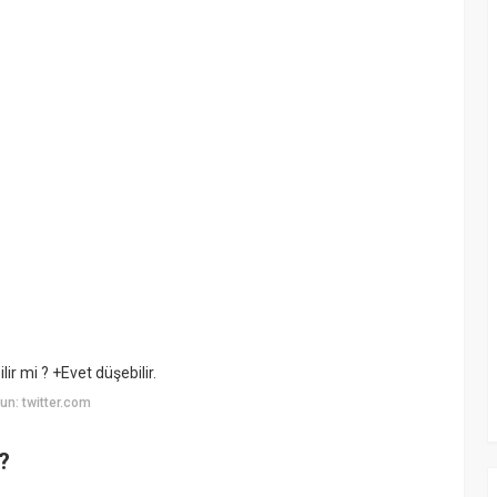
lir mi ? +Evet düşebilir.
n: twitter.com
r?