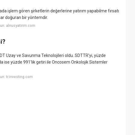
sada işlem gören şirketlerin değerlerine yatırım yapabilme fırsatı
lar doğuran bir yöntemdir.
un: alnusyatirim.com
i?
e SDT Uzay ve Savunma Teknolojileri oldu. SDTTR'yi, yüzde
rada ise yüzde 991'lik getiri ile Oncosem Onkolojik Sistemler
n: tr.investing.com