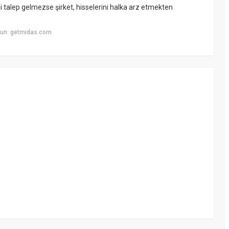
li talep gelmezse şirket, hisselerini halka arz etmekten
yun: getmidas.com