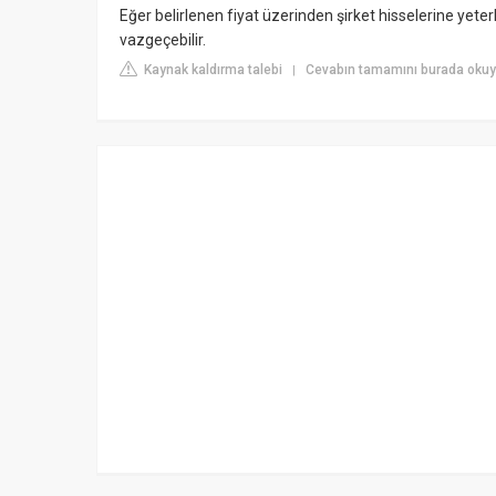
Eğer belirlenen fiyat üzerinden şirket hisselerine yeter
vazgeçebilir.
Kaynak kaldırma talebi
Cevabın tamamını burada oku
|