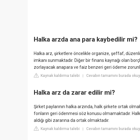
Halka arzda ana para kaybedilir mi?
Halka arz, şirketlere öncelikle organize, şeffaf, düzen
imkanı sunmaktadır. Diğer bir finans kaynağı olan borç
zorlayacak anapara ve faiz benzeri geri ödeme zorunlu
Kaynak kaldırma talebi
Cevabın tamamını burada okuy
|
Halka arz da zarar edilir mi?
Şirket paylarının halka arzında, halk şirkete ortak olmak
fonların geri ödenmesi söz konusu olmamaktadır. Halk, ş
aldığı gibi zararına da ortak olmaktadır.
Kaynak kaldırma talebi
Cevabın tamamını burada okuyu
|