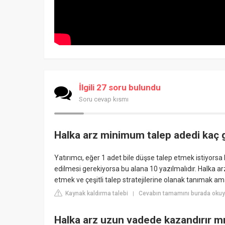
İlgili 27 soru bulundu
Soru cevap kısmı
Halka arz minimum talep adedi kaç g
Yatırımcı, eğer 1 adet bile düşse talep etmek istiyorsa
edilmesi gerekiyorsa bu alana 10 yazılmalıdır. Halka ar
etmek ve çeşitli talep stratejilerine olanak tanımak amac
Kaynak kaldırma talebi
Cevabın tamamını burada oku
|
Halka arz uzun vadede kazandırır m