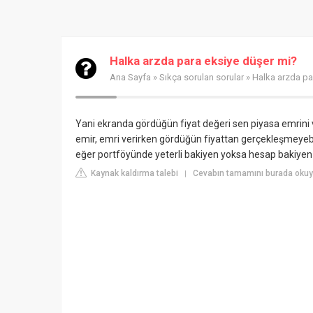
Halka arzda para eksiye düşer mi?
Ana Sayfa
»
Sıkça sorulan sorular
» Halka arzda pa
Yani ekranda gördüğün fiyat değeri sen piyasa emrini ve
emir, emri verirken gördüğün fiyattan gerçekleşmeyebil
eğer portföyünde yeterli bakiyen yoksa hesap bakiyen e
Kaynak kaldırma talebi
Cevabın tamamını burada oku
|