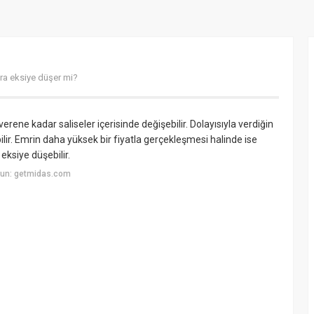
ra eksiye düşer mi?
rene kadar saliseler içerisinde değişebilir. Dolayısıyla verdiğin
ir. Emrin daha yüksek bir fiyatla gerçekleşmesi halinde ise
ksiye düşebilir.
yun: getmidas.com