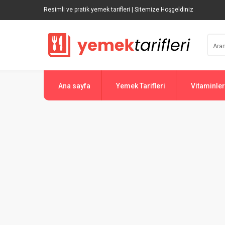
Resimli ve pratik yemek tarifleri | Sitemize Hoşgeldiniz
Ana sayfa
Yemek Tarifleri
Vitaminler