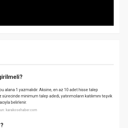
irilmeli?
 bu alana 1 yazmalıdır. Aksine, en az 10 adet hisse talep
z sürecinde minimum talep adedi, yatırımcıların katılımını teşvik
ıyla belirlenir.
yun: karakosehaber.com
ı?