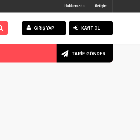
Hakkımızda
İletişim
GİRİŞ YAP
KAYIT OL
TARİF GÖNDER