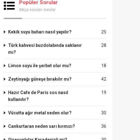
Popüler Sorular
Sıkça sorulan sorular
Kekik suyu buharı nasıl yapılır?
25
Türk kahvesi buzdolabında saklanır
28
mı?
Limon suyu ile şerbet olur mu?
18
Zeytinyağı güneşe bırakılır mı?
42
Hazır Cafe de Paris sos nasıl
19
kullanılır?
Vücutta ağır metal neden olur?
30
Cankurtaran neden sarı kırmızı?
36
Giresunlular Karadenizli mi?
30