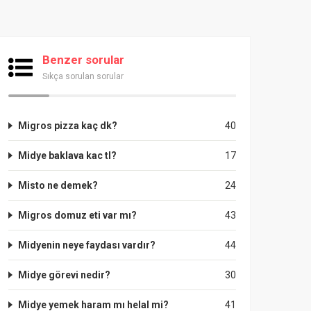
Benzer sorular
Sıkça sorulan sorular
Migros pizza kaç dk?
40
Midye baklava kac tl?
17
Misto ne demek?
24
Migros domuz eti var mı?
43
Midyenin neye faydası vardır?
44
Midye görevi nedir?
30
Midye yemek haram mı helal mi?
41