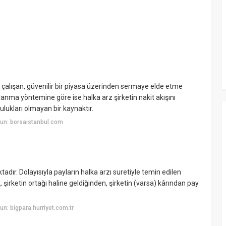
li çalışan, güvenilir bir piyasa üzerinden sermaye elde etme
lanma yöntemine göre ise halka arz şirketin nakit akışını
lukları olmayan bir kaynaktır.
un: borsaistanbul.com
tadır. Dolayısıyla payların halka arzı suretiyle temin edilen
irketin ortağı haline geldiğinden, şirketin (varsa) kârından pay
n: bigpara.hurriyet.com.tr