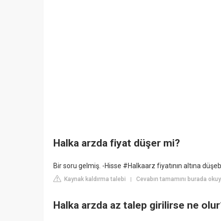
Halka arzda fiyat düşer mi?
Bir soru gelmiş. -Hisse #Halkaarz fiyatının altına düşebi
Kaynak kaldırma talebi
Cevabın tamamını burada okuyu
|
Halka arzda az talep girilirse ne olu