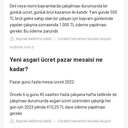
Dinî veya resmi bayramlarda çalışılması durumunda bir
günlük ücret, günlük brüt kazancın iki katıdır. Yani günde 500
TL brüt gelire sahip olan bir çalışan için bayram günlerinde
yapılan çalışma sonrasında 1.000 TL ödeme yapılması
gerekir. Bu ödeme zaruridir.
Kaynak kaldırma talebi
Cevabın tamamını burada okuyun:
|
multinet.com.tr
Yeni asgari ücret pazar mesaisi ne
kadar?
Pazar günü fazla mesai ücreti 2022
Önceki 6 iş günü 45 saatten fazla çalışana hafta tatilinde de
çalışması durumunda asgari ücret üzerinden çalıştığı her
gün için 2023 yılında 410,25 TL ilave ödeme yapılması
gerekir.
Kaynak kaldırma talebi
Cevabın tamamını burada okuyun:
|