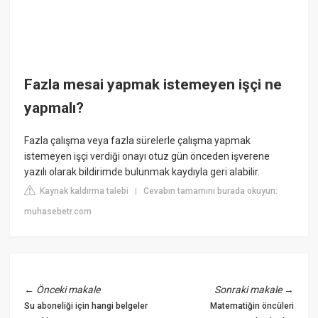
Fazla mesai yapmak istemeyen işçi ne
yapmalı?
Fazla çalışma veya fazla sürelerle çalışma yapmak
istemeyen işçi verdiği onayı otuz gün önceden işverene
yazılı olarak bildirimde bulunmak kaydıyla geri alabilir.
Kaynak kaldırma talebi
Cevabın tamamını burada okuyun:
|
muhasebetr.com
←
Önceki makale
Sonraki makale
→
Su aboneliği için hangi belgeler
Matematiğin öncüleri