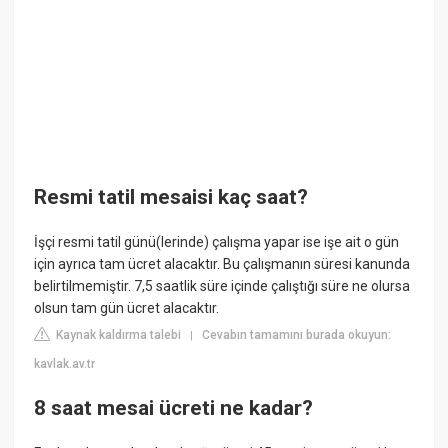
Resmi tatil mesaisi kaç saat?
İşçi resmi tatil günü(lerinde) çalışma yapar ise işe ait o gün
için ayrıca tam ücret alacaktır. Bu çalışmanın süresi kanunda
belirtilmemiştir. 7,5 saatlik süre içinde çalıştığı süre ne olursa
olsun tam gün ücret alacaktır.
Kaynak kaldırma talebi
Cevabın tamamını burada okuyun:
|
kavlak.av.tr
8 saat mesai ücreti ne kadar?