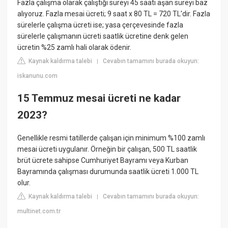
Fazla çalışma olarak çalıştığı süreyi 45 saati aşan süreyi baz
alıyoruz. Fazla mesai ücreti; 9 saat x 80 TL = 720 TL'dir. Fazla
sürelerle çalışma ücreti ise; yasa çerçevesinde fazla
sürelerle çalışmanın ücreti saatlik ücretine denk gelen
ücretin %25 zamlı hali olarak ödenir.
Kaynak kaldırma talebi
Cevabın tamamını burada okuyun:
|
iskanunu.com
15 Temmuz mesai ücreti ne kadar
2023?
Genellikle resmi tatillerde çalışan için minimum %100 zamlı
mesai ücreti uygulanır. Örneğin bir çalışan, 500 TL saatlik
brüt ücrete sahipse Cumhuriyet Bayramı veya Kurban
Bayramında çalışması durumunda saatlik ücreti 1.000 TL
olur.
Kaynak kaldırma talebi
Cevabın tamamını burada okuyun:
|
multinet.com.tr