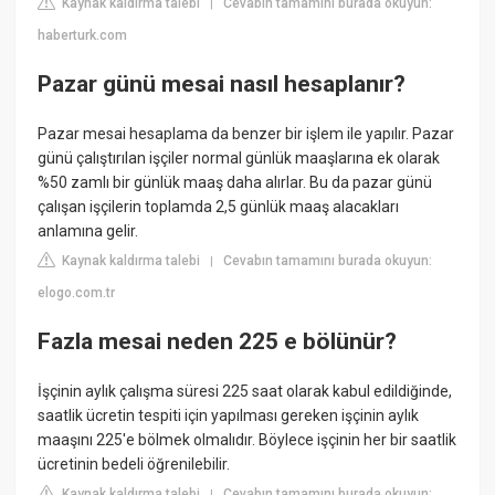
Kaynak kaldırma talebi
Cevabın tamamını burada okuyun:
|
haberturk.com
Pazar günü mesai nasıl hesaplanır?
Pazar mesai hesaplama da benzer bir işlem ile yapılır. Pazar
günü çalıştırılan işçiler normal günlük maaşlarına ek olarak
%50 zamlı bir günlük maaş daha alırlar. Bu da pazar günü
çalışan işçilerin toplamda 2,5 günlük maaş alacakları
anlamına gelir.
Kaynak kaldırma talebi
Cevabın tamamını burada okuyun:
|
elogo.com.tr
Fazla mesai neden 225 e bölünür?
İşçinin aylık çalışma süresi 225 saat olarak kabul edildiğinde,
saatlik ücretin tespiti için yapılması gereken işçinin aylık
maaşını 225'e bölmek olmalıdır. Böylece işçinin her bir saatlik
ücretinin bedeli öğrenilebilir.
Kaynak kaldırma talebi
Cevabın tamamını burada okuyun:
|