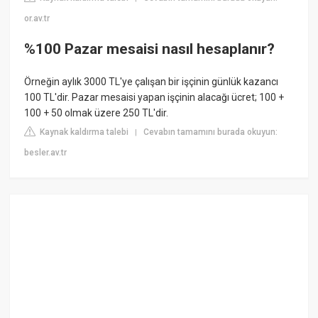
or.av.tr
%100 Pazar mesaisi nasıl hesaplanır?
Örneğin aylık 3000 TL'ye çalışan bir işçinin günlük kazancı
100 TL'dir. Pazar mesaisi yapan işçinin alacağı ücret; 100 +
100 + 50 olmak üzere 250 TL'dir.
Kaynak kaldırma talebi
Cevabın tamamını burada okuyun:
|
besler.av.tr