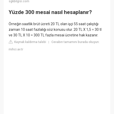
sgkbilgisi.com
Yüzde 300 mesai nasıl hesaplanır?
Örneğin saatlik brüt ücreti 20 TL olan işçi 55 saat çalıştığı
zaman 10 saat fazlalığı söz konusu olur. 20 TL X 1,5 = 30 tl
ve 30 TL X 10 = 300 TL fazla mesai ücretine hak kazanır.
Kaynak kaldırma talebi
Cevabın tamamını burada okuyun:
|
mihci.av.tr