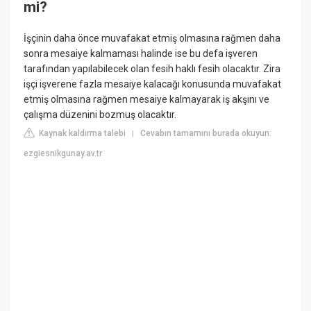
mi?
İşçinin daha önce muvafakat etmiş olmasına rağmen daha
sonra mesaiye kalmaması halinde ise bu defa işveren
tarafından yapılabilecek olan fesih haklı fesih olacaktır. Zira
işçi işverene fazla mesaiye kalacağı konusunda muvafakat
etmiş olmasına rağmen mesaiye kalmayarak iş akşını ve
çalışma düzenini bozmuş olacaktır.
Kaynak kaldırma talebi
Cevabın tamamını burada okuyun:
|
ezgiesnikgunay.av.tr