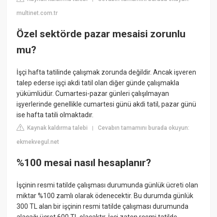
multinet.com.tr
Özel sektörde pazar mesaisi zorunlu
mu?
İşçi hafta tatilinde çalışmak zorunda değildir. Ancak işveren
talep ederse işçi akdi tatil olan diğer günde çalışmakla
yükümlüdür. Cumartesi-pazar günleri çalışılmayan
işyerlerinde genellikle cumartesi günü akdi tatil, pazar günü
ise hafta tatili olmaktadır.
Kaynak kaldırma talebi
Cevabın tamamını burada okuyun:
|
ekmekvegul.net
%100 mesai nasıl hesaplanır?
İşçinin resmi tatilde çalışması durumunda günlük ücreti olan
miktar %100 zamlı olarak ödenecektir. Bu durumda günlük
300 TL alan bir işçinin resmi tatilde çalışması durumunda
alacağı ücret 600 TL olacaktır. İşçi zaten resmi tatilde