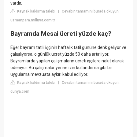
vardır.
Kaynak kaldırma talebi
Cevabın tamamını burada okuyun:
|
uzmanpara.milliyet.com.tr
Bayramda Mesai ücreti yüzde kaç?
Eğer bayram tatili işçinin haftalık tatil gününe denk geliyor ve
çalışılıyorsa, o günlük ücret yüzde 50 daha artırılıyor.
Bayramlarda yapılan çalışmaların ücreti işçilere nakit olarak
ödeniyor. Bu çalışmalar yerine izin kullandırma gibi bir
uygulama mevzuata aykırı kabul ediliyor.
Kaynak kaldırma talebi
Cevabın tamamını burada okuyun:
|
dunya.com