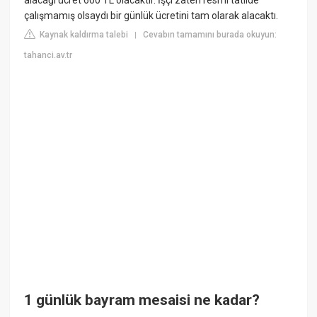
çalışmamış olsaydı bir günlük ücretini tam olarak alacaktı.
Kaynak kaldırma talebi
Cevabın tamamını burada okuyun:
|
tahanci.av.tr
1 günlük bayram mesaisi ne kadar?