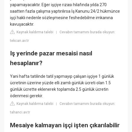
yapamayacaktır. Eğer işçiye rızası hilafında yılda 270
saatten fazla çalışma yaptırılırsa İş Kanunu 24/2 hükmünce
işçi haklı nedenle sözleşmesine feshedebilme imkanına
kavuşacaktır.
Kaynak kaldırma talebi
Cevabın tamamını burada okuyun:
|
tekcan.av.tr
Iş yerinde pazar mesaisi nasıl
hesaplanır?
Yani hafta tatilinde tatil yapmayıp çalışan işçiye 1 günlük
ücretinin üzerine yüzde elli zamlı günlük ücreti olan 1.5
günlük ücrette eklenerek toplamda 2.5 günlük ücretin
ödenmesi gerekir.
Kaynak kaldırma talebi
Cevabın tamamını burada okuyun:
|
tahanci.av.tr
Mesaiye kalmayan işçi işten çıkarılabilir