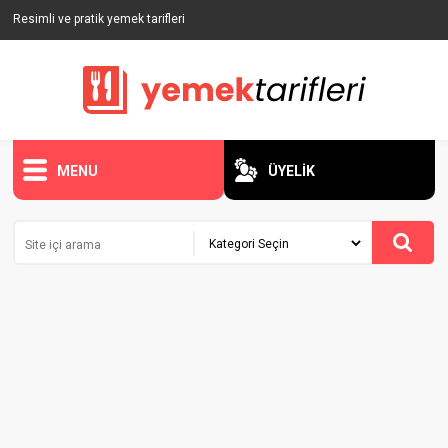
Resimli ve pratik yemek tarifleri
MENU
ÜYELİK