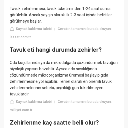
Tavuk zehirlenmesi, tavuk tüketiminden 1-24 saat sonra
görülebilir. Ancak yaygın olarak ilk 2-3 saat içinde belirtiler
görülmeye başlar.
Kaynak kaldırma talebi
Cevabın tamamını burada okuyun:
|
lezzet.com.tr
Tavuk eti hangi durumda zehirler?
Oda koşullarında ya da mikrodalgada çözündürmek tavuğun
biyolojik yapısını bozabilir. Ayrıca oda sıcaklığında
çözündürmede mikroorganizma üremesi başlayıp gıda
zehirlenmesine yol açabilir. Temel olarak en önemli tavuk
zehirlenmelerinin sebebi; pişirildiği gün tüketilmeyen
tavuklardır.
Kaynak kaldırma talebi
Cevabın tamamını burada okuyun:
|
milliyet.com.tr
Zehirlenme kaç saatte belli olur?