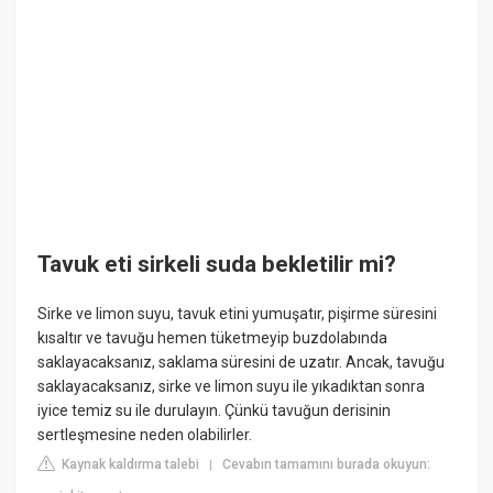
Tavuk eti sirkeli suda bekletilir mi?
Sirke ve limon suyu, tavuk etini yumuşatır, pişirme süresini
kısaltır ve tavuğu hemen tüketmeyip buzdolabında
saklayacaksanız, saklama süresini de uzatır. Ancak, tavuğu
saklayacaksanız, sirke ve limon suyu ile yıkadıktan sonra
iyice temiz su ile durulayın. Çünkü tavuğun derisinin
sertleşmesine neden olabilirler.
Kaynak kaldırma talebi
Cevabın tamamını burada okuyun:
|