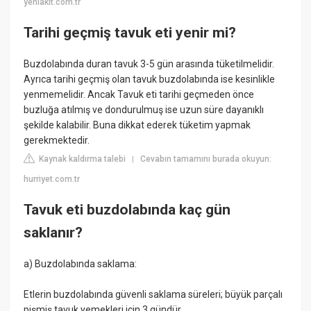
yeniakit.com.tr
Tarihi geçmiş tavuk eti yenir mi?
Buzdolabında duran tavuk 3-5 gün arasında tüketilmelidir.
Ayrıca tarihi geçmiş olan tavuk buzdolabında ise kesinlikle
yenmemelidir. Ancak Tavuk eti tarihi geçmeden önce
buzluğa atılmış ve dondurulmuş ise uzun süre dayanıklı
şekilde kalabilir. Buna dikkat ederek tüketim yapmak
gerekmektedir.
Kaynak kaldırma talebi
Cevabın tamamını burada okuyun:
|
hurriyet.com.tr
Tavuk eti buzdolabında kaç gün
saklanır?
a) Buzdolabında saklama:
Etlerin buzdolabında güvenli saklama süreleri; büyük parçalı
pişmiş tavuk yemekleri için 3 gündür.