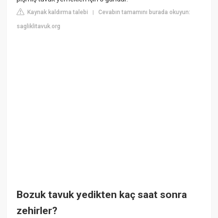
Kaynak kaldırma talebi
Cevabın tamamını burada okuyun:
|
sagliklitavuk.org
Bozuk tavuk yedikten kaç saat sonra
zehirler?