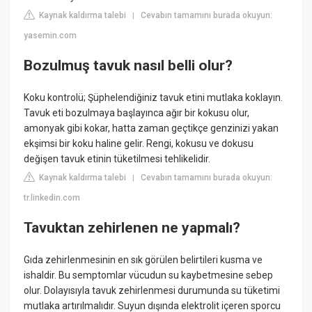
Kaynak kaldırma talebi
Cevabın tamamını burada okuyun:
|
yasemin.com
Bozulmuş tavuk nasıl belli olur?
Koku kontrolü; Şüphelendiğiniz tavuk etini mutlaka koklayın.
Tavuk eti bozulmaya başlayınca ağır bir kokusu olur,
amonyak gibi kokar, hatta zaman geçtikçe genzinizi yakan
ekşimsi bir koku haline gelir. Rengi, kokusu ve dokusu
değişen tavuk etinin tüketilmesi tehlikelidir.
Kaynak kaldırma talebi
Cevabın tamamını burada okuyun:
|
tr.linkedin.com
Tavuktan zehirlenen ne yapmalı?
Gıda zehirlenmesinin en sık görülen belirtileri kusma ve
ishaldir. Bu semptomlar vücudun su kaybetmesine sebep
olur. Dolayısıyla tavuk zehirlenmesi durumunda su tüketimi
mutlaka artırılmalıdır. Suyun dışında elektrolit içeren sporcu