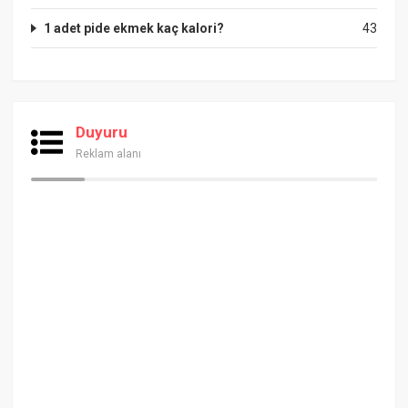
1 adet pide ekmek kaç kalori?
43
Duyuru
Reklam alanı