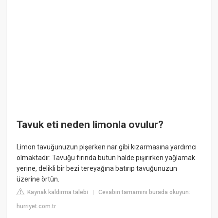
Tavuk eti neden limonla ovulur?
Limon tavuğunuzun pişerken nar gibi kızarmasına yardımcı
olmaktadır. Tavuğu fırında bütün halde pişirirken yağlamak
yerine, delikli bir bezi tereyağına batırıp tavuğunuzun
üzerine örtün.
Kaynak kaldırma talebi
Cevabın tamamını burada okuyun:
|
hurriyet.com.tr