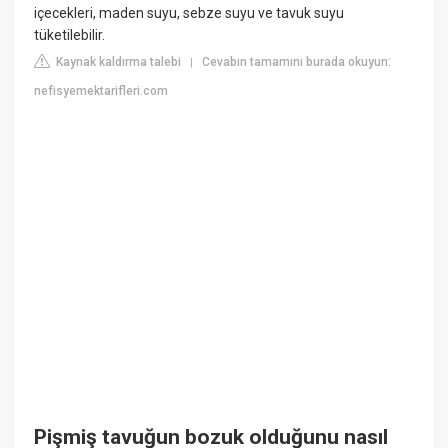
içecekleri, maden suyu, sebze suyu ve tavuk suyu
tüketilebilir.
Kaynak kaldırma talebi
Cevabın tamamını burada okuyun:
|
nefisyemektarifleri.com
Pişmiş tavuğun bozuk olduğunu nasıl