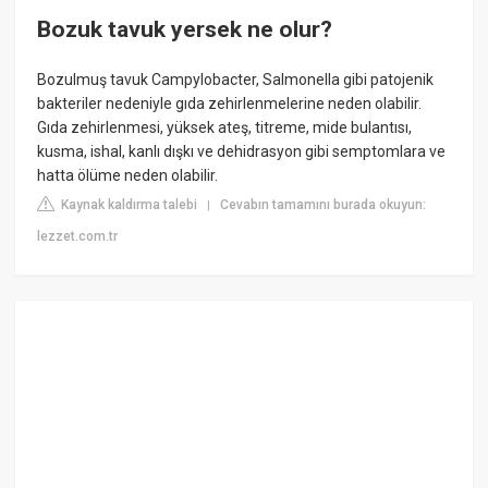
Bozuk tavuk yersek ne olur?
Bozulmuş tavuk Campylobacter, Salmonella gibi patojenik
bakteriler nedeniyle gıda zehirlenmelerine neden olabilir.
Gıda zehirlenmesi, yüksek ateş, titreme, mide bulantısı,
kusma, ishal, kanlı dışkı ve dehidrasyon gibi semptomlara ve
hatta ölüme neden olabilir.
Kaynak kaldırma talebi
Cevabın tamamını burada okuyun:
|
lezzet.com.tr