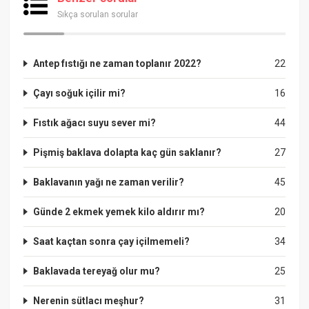
Sıkça sorulan sorular
Antep fıstığı ne zaman toplanır 2022?
22
Çayı soğuk içilir mi?
16
Fıstık ağacı suyu sever mi?
44
Pişmiş baklava dolapta kaç gün saklanır?
27
Baklavanın yağı ne zaman verilir?
45
Günde 2 ekmek yemek kilo aldırır mı?
20
Saat kaçtan sonra çay içilmemeli?
34
Baklavada tereyağ olur mu?
25
Nerenin sütlacı meşhur?
31