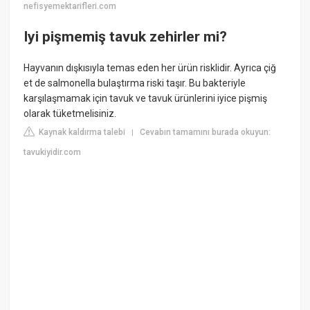
nefisyemektarifleri.com
Iyi pişmemiş tavuk zehirler mi?
Hayvanın dışkısıyla temas eden her ürün risklidir. Ayrıca çiğ
et de salmonella bulaştırma riski taşır. Bu bakteriyle
karşılaşmamak için tavuk ve tavuk ürünlerini iyice pişmiş
olarak tüketmelisiniz.
Kaynak kaldırma talebi
Cevabın tamamını burada okuyun:
|
tavukiyidir.com