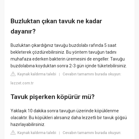
Buzluktan çıkan tavuk ne kadar
dayanır?
Buzluktan çıkardığınız tavuğu buzdolabı rafında 5 saat
bekleterek çözdürebilirsiniz. Bu yöntem tavuğun tadını
muhafaza ederken bakterin üremesini de engeller. Tavuğu
buzdolabına koyduktan sonra 2-3 gün içinde tüketebilirsiniz.
Kaynak kaldırma talebi
Cevabın tamamını burada okuyun:
|
lezzet.com.tr
Tavuk pişerken köpürür mü?
Yaklaşık 10 dakika sonra tavuğun üzerinde köpüklenme
olacaktır. Bu köpükleri alırsanız daha lezzetli bir tavuk göğsü
hazırlayabilirsiniz.
Kaynak kaldırma talebi
Cevabın tamamını burada okuyun:
|