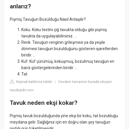
anlarız?
Pişmiş Tavuğun Bozulduğu Nasıl Anlaşılır?
Koku. Koku testini çiğ tavukta olduğu gibi pişmiş
tavukta da uygulayabilirsiniz. ...
Renk. Tavuğun renginin grileşmesi ya da yeşile
dönmesi tavuğun bozulduğunu gösteren işaretlerden
biridir. ...
Küf. Küf çürümüş, kokuşmuş, bozulmuş tavuğun en
bariz göstergelerinden biridir. ...
Tat.
Kaynak kaldırma talebi
Cevabın tamamını burada okuyun:
|
tavukiyidir.com
Tavuk neden ekşi kokar?
Pişmiş tavuk bozulduğunda yine ekşi bir koku, tat bozukluğu
meydana gelir. Sağlığınız için en doğru olan şey tavuğun
piştiği gün tüketilmesidir.