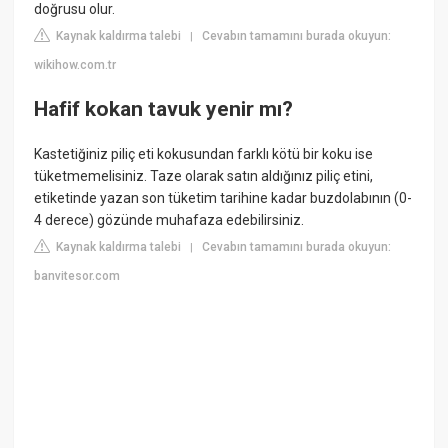
doğrusu olur.
Kaynak kaldırma talebi
Cevabın tamamını burada okuyun:
|
wikihow.com.tr
Hafif kokan tavuk yenir mı?
Kastetiğiniz piliç eti kokusundan farklı kötü bir koku ise
tüketmemelisiniz. Taze olarak satın aldığınız piliç etini,
etiketinde yazan son tüketim tarihine kadar buzdolabının (0-
4 derece) gözünde muhafaza edebilirsiniz.
Kaynak kaldırma talebi
Cevabın tamamını burada okuyun:
|
banvitesor.com