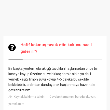
Hafif kokmuş tavuk etin kokusu nasıl
giderilir?
Bir başka yöntem olarak çiğ tavukları haşlamadan önce bir
kaseye koyup üzerine su ve birkaç damla sirke ya da 1
yemek kaşığı limon suyu koyup 4-5 dakika bu şekilde
bekletebilir, ardından durulayarak haşlanmaya hazır hale
getirebilirsiniz.
Kaynak kaldırma talebi
Cevabın tamamını burada okuyun:
|
yemek.com