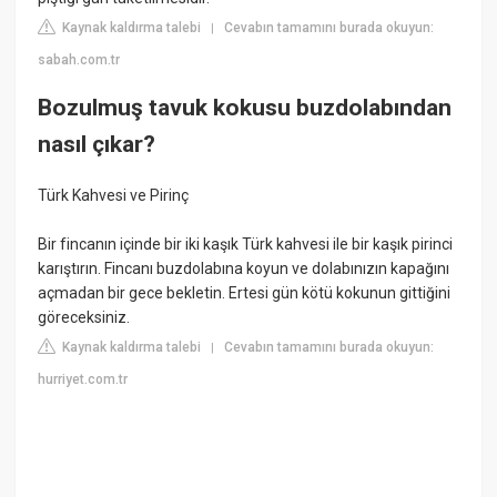
Kaynak kaldırma talebi
Cevabın tamamını burada okuyun:
|
sabah.com.tr
Bozulmuş tavuk kokusu buzdolabından
nasıl çıkar?
Türk Kahvesi ve Pirinç
Bir fincanın içinde bir iki kaşık Türk kahvesi ile bir kaşık pirinci
karıştırın. Fincanı buzdolabına koyun ve dolabınızın kapağını
açmadan bir gece bekletin. Ertesi gün kötü kokunun gittiğini
göreceksiniz.
Kaynak kaldırma talebi
Cevabın tamamını burada okuyun:
|
hurriyet.com.tr