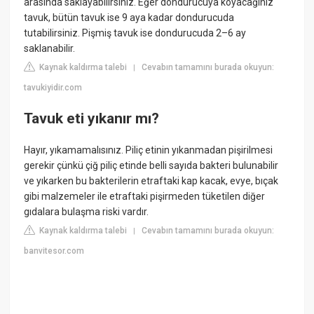
arasında saklayabilirsiniz. Eğer dondurucuya koyacağınız
tavuk, bütün tavuk ise 9 aya kadar dondurucuda
tutabilirsiniz. Pişmiş tavuk ise dondurucuda 2–6 ay
saklanabilir.
Kaynak kaldırma talebi
Cevabın tamamını burada okuyun:
|
tavukiyidir.com
Tavuk eti yıkanır mı?
Hayır, yıkamamalısınız. Piliç etinin yıkanmadan pişirilmesi
gerekir çünkü çiğ piliç etinde belli sayıda bakteri bulunabilir
ve yıkarken bu bakterilerin etraftaki kap kacak, evye, bıçak
gibi malzemeler ile etraftaki pişirmeden tüketilen diğer
gıdalara bulaşma riski vardır.
Kaynak kaldırma talebi
Cevabın tamamını burada okuyun:
|
banvitesor.com