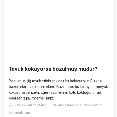
Tavuk kokuyorsa bozulmuş mudur?
Bozulmuş çiğ tavuk etinin çok ağır bir kokusu olur. Bu koku
bazen ekşi olarak tanımlanır. Bazıları ise bu kokuyu amonyak
kokusuna benzetir. Eğer tavuk etinin kötü koktuğunu fark
ederseniz pişirmemelisiniz.
Kaynak kaldırma talebi
Cevabın tamamını burada okuyun:
|
haberturk.com