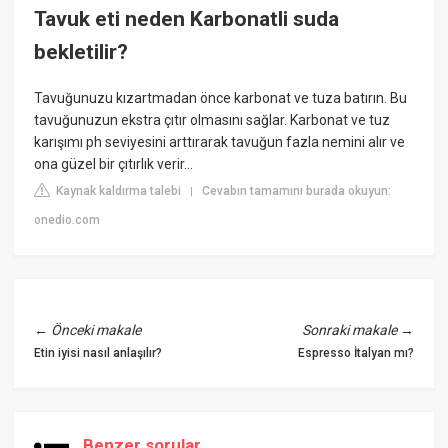
Tavuk eti neden Karbonatli suda
bekletilir?
Tavuğunuzu kızartmadan önce karbonat ve tuza batırın. Bu
tavuğunuzun ekstra çıtır olmasını sağlar. Karbonat ve tuz
karışımı ph seviyesini arttırarak tavuğun fazla nemini alır ve
ona güzel bir çıtırlık verir...
Kaynak kaldırma talebi
Cevabın tamamını burada okuyun:
|
onedio.com
←
Önceki makale
Sonraki makale
→
Etin iyisi nasıl anlaşılır?
Espresso İtalyan mı?
Benzer sorular