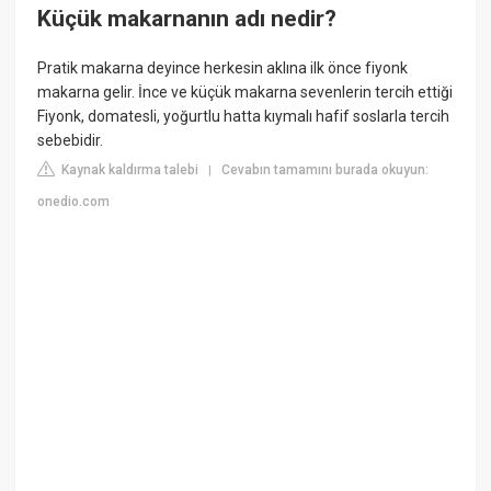
Küçük makarnanın adı nedir?
Pratik makarna deyince herkesin aklına ilk önce fiyonk
makarna gelir. İnce ve küçük makarna sevenlerin tercih ettiği
Fiyonk, domatesli, yoğurtlu hatta kıymalı hafif soslarla tercih
sebebidir.
Kaynak kaldırma talebi
Cevabın tamamını burada okuyun:
|
onedio.com