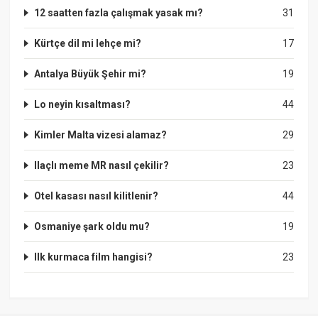
12 saatten fazla çalışmak yasak mı?
31
Kürtçe dil mi lehçe mi?
17
Antalya Büyük Şehir mi?
19
Lo neyin kısaltması?
44
Kimler Malta vizesi alamaz?
29
Ilaçlı meme MR nasıl çekilir?
23
Otel kasası nasıl kilitlenir?
44
Osmaniye şark oldu mu?
19
Ilk kurmaca film hangisi?
23