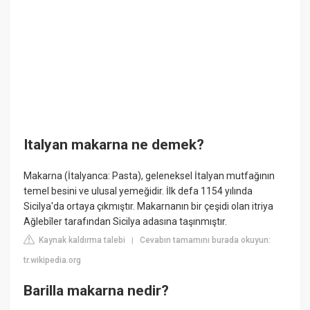
Italyan makarna ne demek?
Makarna (İtalyanca: Pasta), geleneksel İtalyan mutfağının
temel besini ve ulusal yemeğidir. İlk defa 1154 yılında
Sicilya'da ortaya çıkmıştır. Makarnanın bir çeşidi olan itriya
Ağlebîler tarafından Sicilya adasına taşınmıştır.
Kaynak kaldırma talebi
Cevabın tamamını burada okuyun:
|
tr.wikipedia.org
Barilla makarna nedir?