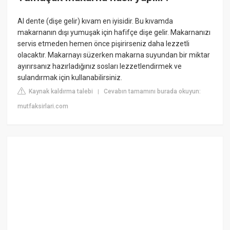
Al dente (dişe gelir) kıvam en iyisidir. Bu kıvamda
makarnanın dışı yumuşak için hafifçe dişe gelir. Makarnanızı
servis etmeden hemen önce pişirirseniz daha lezzetli
olacaktır. Makarnayı süzerken makarna suyundan bir miktar
ayırırsanız hazırladığınız sosları lezzetlendirmek ve
sulandırmak için kullanabilirsiniz.
Kaynak kaldırma talebi
Cevabın tamamını burada okuyun:
|
mutfaksirlari.com