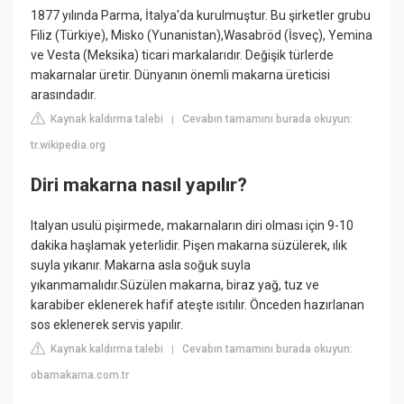
1877 yılında Parma, İtalya'da kurulmuştur. Bu şirketler grubu
Filiz (Türkiye), Misko (Yunanistan),Wasabröd (İsveç), Yemina
ve Vesta (Meksika) ticari markalarıdır. Değişik türlerde
makarnalar üretir. Dünyanın önemli makarna üreticisi
arasındadır.
Kaynak kaldırma talebi
Cevabın tamamını burada okuyun:
|
tr.wikipedia.org
Diri makarna nasıl yapılır?
Italyan usulü pişirmede, makarnaların diri olması için 9-10
dakika haşlamak yeterlidir. Pişen makarna süzülerek, ılık
suyla yıkanır. Makarna asla soğuk suyla
yıkanmamalıdır.Süzülen makarna, biraz yağ, tuz ve
karabiber eklenerek hafif ateşte ısıtılır. Önceden hazırlanan
sos eklenerek servis yapılır.
Kaynak kaldırma talebi
Cevabın tamamını burada okuyun:
|
obamakarna.com.tr