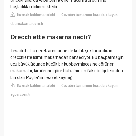
Önceki yıllarda Arpa Şehriye ile makarna üretimine
başladıkları bilinmektedir.
Kaynak kaldırma talebi
Cevabın tamamını burada okuyun:
|
obamakarna.com.tr
Orecchiette makarna nedir?
Tesadüf olsa gerek anneanne de kulak şeklini andıran
orecchiette isimli makarnadan bahsediyor. Bu başparmağın
ucu büyüklüğünde küçük bir kubbeymişçesine görünen
makarnalar, kimilerine göre İtalya'nın en fakir bölgelerinden
biri olan Puglia'nın lezzet kaynağı.
Kaynak kaldırma talebi
Cevabın tamamını burada okuyun:
|
agos.com.tr