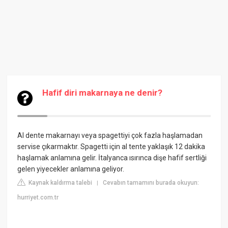
Hafif diri makarnaya ne denir?
Al dente makarnayı veya spagettiyi çok fazla haşlamadan
servise çıkarmaktır. Spagetti için al tente yaklaşık 12 dakika
haşlamak anlamına gelir. İtalyanca ısırınca dişe hafif sertliği
gelen yiyecekler anlamına geliyor.
Kaynak kaldırma talebi
Cevabın tamamını burada okuyun:
|
hurriyet.com.tr