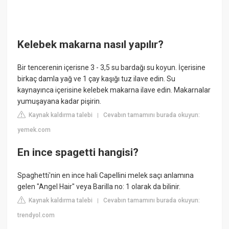
Kelebek makarna nasıl yapılır?
Bir tencerenin içerisne 3 - 3,5 su bardağı su koyun. İçerisine
birkaç damla yağ ve 1 çay kaşığı tuz ilave edin. Su
kaynayınca içerisine kelebek makarna ilave edin. Makarnalar
yumuşayana kadar pişirin.
Kaynak kaldırma talebi
Cevabın tamamını burada okuyun:
|
yemek.com
En ince spagetti hangisi?
Spaghetti'nin en ince hali Capellini melek saçı anlamına
gelen "Angel Hair" veya Barilla no: 1 olarak da bilinir.
Kaynak kaldırma talebi
Cevabın tamamını burada okuyun:
|
trendyol.com