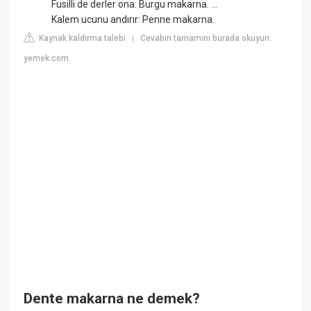
Fusilli de derler ona: Burgu makarna. ...
Kalem ucunu andırır: Penne makarna.
Kaynak kaldırma talebi
Cevabın tamamını burada okuyun:
|
yemek.com
Dente makarna ne demek?