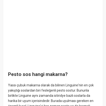
Pesto sos hangi makarna?
Yassı çubuk makarna olarak da bilinen Linguine'nin en çok
yakıştığı soslardan biri fesleğenli pesto sostur. Bununla
birlikte Linguine aynı zamanda istiridye bazlı soslarla da
harika bir uyum içerisindedir. Burada uyulması gereken en
önemli kural, Linguine'yi her zaman pesto ya da kremalı