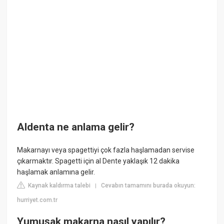
Aldenta ne anlama gelir?
Makarnayı veya spagettiyi çok fazla haşlamadan servise
çıkarmaktır. Spagetti için al Dente yaklaşık 12 dakika
haşlamak anlamına gelir.
Kaynak kaldırma talebi
Cevabın tamamını burada okuyun:
|
hurriyet.com.tr
Yumuşak makarna nasıl yapılır?