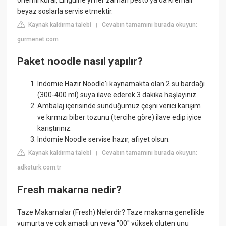
beyaz soslarla servis etmektir.
Kaynak kaldırma talebi
Cevabın tamamını burada okuyun:
|
gurmenet.com
Paket noodle nasıl yapılır?
Indomie Hazır Noodle'ı kaynamakta olan 2 su bardağı
(300-400 ml) suya ilave ederek 3 dakika haşlayınız.
Ambalaj içerisinde sunduğumuz çeşni verici karışım
ve kırmızı biber tozunu (tercihe göre) ilave edip iyice
karıştırınız.
Indomie Noodle servise hazır, afiyet olsun.
Kaynak kaldırma talebi
Cevabın tamamını burada okuyun:
|
adkoturk.com.tr
Fresh makarna nedir?
Taze Makarnalar (Fresh) Nelerdir? Taze makarna genellikle
yumurta ve çok amaçlı un veya ''00'' yüksek gluten unu