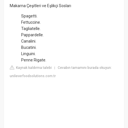
Makarna Çeşitleri ve Eşlikçi Sosları
Spagetti.
Fettuccine.
Tagliatelle.
Pappardelle.
Canalini.
Bucatini.
Linguini.
Penne Rigate.
Kaynak kaldırma talebi
Cevabın tamamını burada okuyun:
|
unileverfoodsolutions.com.tr