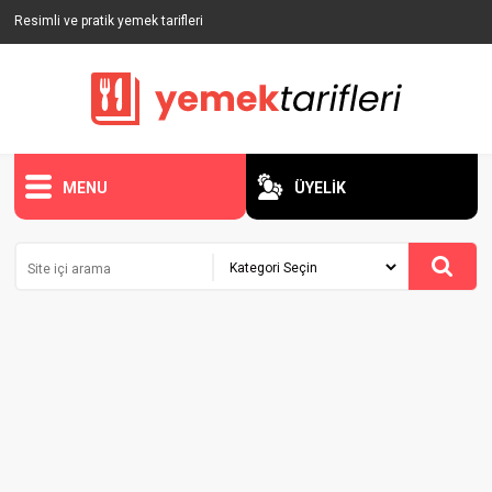
Resimli ve pratik yemek tarifleri
MENU
ÜYELİK