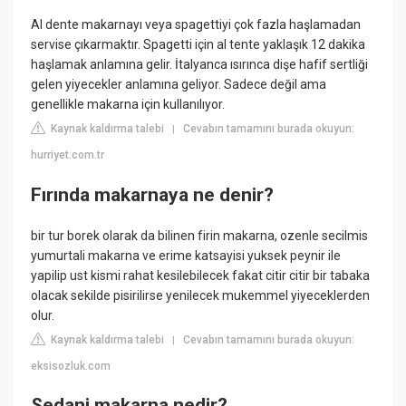
Al dente makarnayı veya spagettiyi çok fazla haşlamadan
servise çıkarmaktır. Spagetti için al tente yaklaşık 12 dakika
haşlamak anlamına gelir. İtalyanca ısırınca dişe hafif sertliği
gelen yiyecekler anlamına geliyor. Sadece değil ama
genellikle makarna için kullanılıyor.
Kaynak kaldırma talebi
Cevabın tamamını burada okuyun:
|
hurriyet.com.tr
Fırında makarnaya ne denir?
bir tur borek olarak da bilinen firin makarna, ozenle secilmis
yumurtali makarna ve erime katsayisi yuksek peynir ile
yapilip ust kismi rahat kesilebilecek fakat citir citir bir tabaka
olacak sekilde pisirilirse yenilecek mukemmel yiyeceklerden
olur.
Kaynak kaldırma talebi
Cevabın tamamını burada okuyun:
|
eksisozluk.com
Sedani makarna nedir?