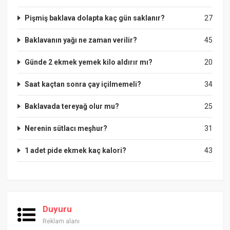
Pişmiş baklava dolapta kaç gün saklanır?
27
Baklavanın yağı ne zaman verilir?
45
Günde 2 ekmek yemek kilo aldırır mı?
20
Saat kaçtan sonra çay içilmemeli?
34
Baklavada tereyağ olur mu?
25
Nerenin sütlacı meşhur?
31
1 adet pide ekmek kaç kalori?
43
Duyuru
Reklam alanı