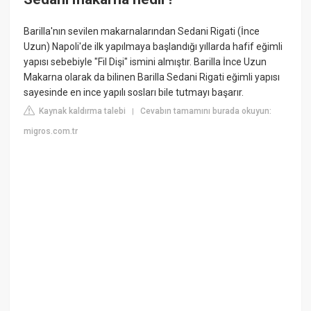
Barilla'nın sevilen makarnalarından Sedani Rigati (İnce
Uzun) Napoli'de ilk yapılmaya başlandığı yıllarda hafif eğimli
yapısı sebebiyle "Fil Dişi" ismini almıştır. Barilla İnce Uzun
Makarna olarak da bilinen Barilla Sedani Rigati eğimli yapısı
sayesinde en ince yapılı sosları bile tutmayı başarır.
Kaynak kaldırma talebi
Cevabın tamamını burada okuyun:
|
migros.com.tr