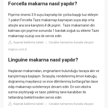
Forcella makarna nasıl yapılır?
Pişirme önerisi 3 lt suyu kaynatıp bir çorba kaşığı tuz ekleyin
1 paket Forcella Taze makarnayı kaynayan suya atıp orta
ateşte ara sıra karıştırın,4 dk pişirin . Taze makarnanın diri
kalması için pişirme sonunda 1 bardak soğuk su eklenir.Taze
makarnayı süzüp sos ile servis edin .
Kaynak kaldırma talebi
Cevabın tamamını burada okuyun:
|
migros.com.tr
Linguine makarna nasıl yapılır?
Haşlanan makarnaları, enginarların bulunduğu tavaya alın ve
karıştırmaya başlayın. Sırasıyla; rendelenmiş limon kabuğu,
doğranmış maydanoz ve ince dilimlenmiş bottarga'ları ilave
edip makarnayı sotelemeye devam edin. En son ekstra
sızma zeytinyağı ve taze çekilmiş tane karabiber ile
tatlandırıp bekletmeden servis edin.
Kaynak kaldırma talebi
Cevabın tamamını burada okuyun:
|