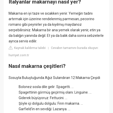
Italyanlar makarnayı nasıl yer?
Makarna en iyi taze ve sıcakken yenir. Yemeğin tadını
artırmak için üzerine rendelenmiş parmesan, pecorino
romano gibi peynirler ya da kıyılmış maydanoz
serpebilirsiniz. Makarna bir ana yemek olarak yenir, etin ya
da balığın yanında değil. Et ya da balık daha sonra sebzelerle
ayrıca servis edilir.
Kaynak kaldırma talebi
Cevabın tamamını burada okuyun:
|
hurriyet.com.tr
Nasıl makarna çeşitleri?
Sosuyla Buluştuğunda Ağız Sulandıran 12 Makarna Çeşidi
Bolonez sosla dile gelir: Spagetti. ...
Spagettinin görmüş geçirmiş olanı: Linguine. ...
Giderek büyüyoruz: Fettucini. ...
Şöyle içi dolgulu dolgulu: Fırın makarna. ...
Garfield'in en sevdiği: Lazanya. ...