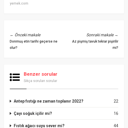
yemek.com
←
Önceki makale
Sonraki makale
→
Donmuş etin tarihi geçerse ne
Az pişmiş tavuk tekrar pişirilir
olur?
mi?
Benzer sorular
Sıkça sorulan sorular
Antep fıstığı ne zaman toplanır 2022?
22
Çayı soğuk içilir mi?
16
Fıstık ağacı suyu sever mi?
44