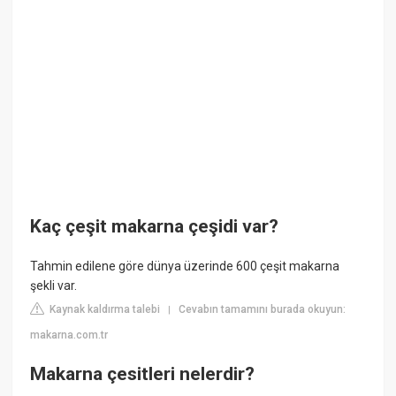
Kaç çeşit makarna çeşidi var?
Tahmin edilene göre dünya üzerinde 600 çeşit makarna
şekli var.
Kaynak kaldırma talebi
Cevabın tamamını burada okuyun:
|
makarna.com.tr
Makarna çesitleri nelerdir?