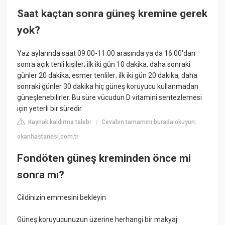
Saat kaçtan sonra güneş kremine gerek
yok?
Yaz aylarında saat 09.00-11.00 arasında ya da 16.00'dan
sonra açık tenli kişiler; ilk iki gün 10 dakika, daha sonraki
günler 20 dakika, esmer tenliler; ilk iki gün 20 dakika, daha
sonraki günler 30 dakika hiç güneş koruyucu kullanmadan
güneşlenebilirler. Bu süre vücudun D vitamini sentezlemesi
için yeterli bir süredir.
Kaynak kaldırma talebi
Cevabın tamamını burada okuyun:
|
okanhastanesi.com.tr
Fondöten güneş kreminden önce mi
sonra mı?
Cildinizin emmesini bekleyin
Güneş koruyucunuzun üzerine herhangi bir makyaj