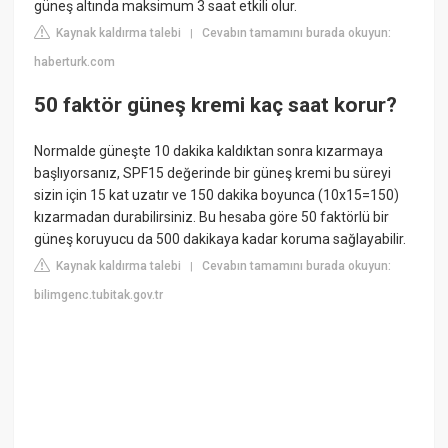
güneş altında maksimum 3 saat etkili olur.
Kaynak kaldırma talebi
Cevabın tamamını burada okuyun:
|
haberturk.com
50 faktör güneş kremi kaç saat korur?
Normalde güneşte 10 dakika kaldıktan sonra kızarmaya
başlıyorsanız, SPF15 değerinde bir güneş kremi bu süreyi
sizin için 15 kat uzatır ve 150 dakika boyunca (10x15=150)
kızarmadan durabilirsiniz. Bu hesaba göre 50 faktörlü bir
güneş koruyucu da 500 dakikaya kadar koruma sağlayabilir.
Kaynak kaldırma talebi
Cevabın tamamını burada okuyun:
|
bilimgenc.tubitak.gov.tr