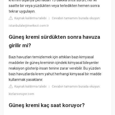
kremini dışarıya çıkmadan 15 dakika önce sürün, her iki
saatte bir veya yüzdükten veya terledikten hemen sonra
tekrar uygulayın.
Kaynak kaldırma talebi
Cevabın tamamını burada okuyun:
|
istanbulalerjimerkezi.com.tr
Güneş kremi sürdükten sonra havuza
girilir mi?
Bazı havuzları temizlemek için attıkları bazı kimyasal
maddeler ile güneş kreminin içindeki kimyasal bileşenler
reaksiyon gösterip insan tenine zarar verebilir. Bu yüzden
bazı havuzlarda krem yahut herhangi kimyasal bir madde
kullanmak yasaklanır.
Kaynak kaldırma talebi
Cevabın tamamını burada okuyun:
|
kizlarsoruyor.com
Güneş kremi kaç saat koruyor?