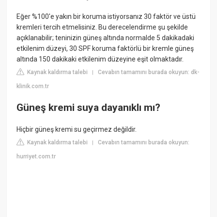
Eğer %100'e yakın bir koruma istiyorsanız 30 faktör ve üstü
kremleri tercih etmelisiniz. Bu derecelendirme şu şekilde
açıklanabilir; teninizin güneş altında normalde 5 dakikadaki
etkilenim düzeyi, 30 SPF koruma faktörlü bir kremle güneş
altında 150 dakikaki etkilenim düzeyine eşit olmaktadır.
Kaynak kaldırma talebi
Cevabın tamamını burada okuyun: dk-
|
klinik.com.tr
Güneş kremi suya dayanıklı mı?
Hiçbir güneş kremi su geçirmez değildir.
Kaynak kaldırma talebi
Cevabın tamamını burada okuyun:
|
hurriyet.com.tr