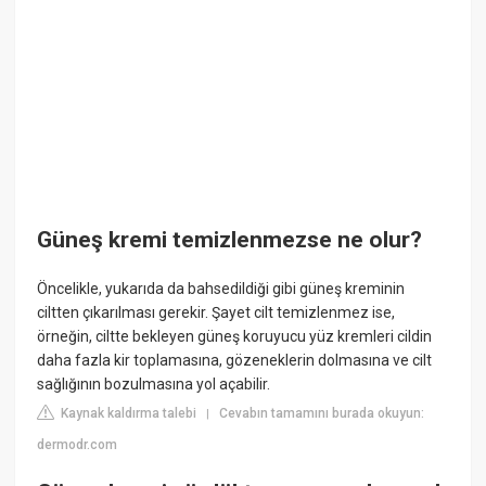
Güneş kremi temizlenmezse ne olur?
Öncelikle, yukarıda da bahsedildiği gibi güneş kreminin
ciltten çıkarılması gerekir. Şayet cilt temizlenmez ise,
örneğin, ciltte bekleyen güneş koruyucu yüz kremleri cildin
daha fazla kir toplamasına, gözeneklerin dolmasına ve cilt
sağlığının bozulmasına yol açabilir.
Kaynak kaldırma talebi
Cevabın tamamını burada okuyun:
|
dermodr.com