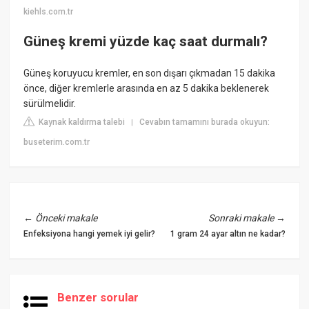
kiehls.com.tr
Güneş kremi yüzde kaç saat durmalı?
Güneş koruyucu kremler, en son dışarı çıkmadan 15 dakika
önce, diğer kremlerle arasında en az 5 dakika beklenerek
sürülmelidir.
Kaynak kaldırma talebi
Cevabın tamamını burada okuyun:
|
buseterim.com.tr
←
Önceki makale
Sonraki makale
→
Enfeksiyona hangi yemek iyi gelir?
1 gram 24 ayar altın ne kadar?
Benzer sorular