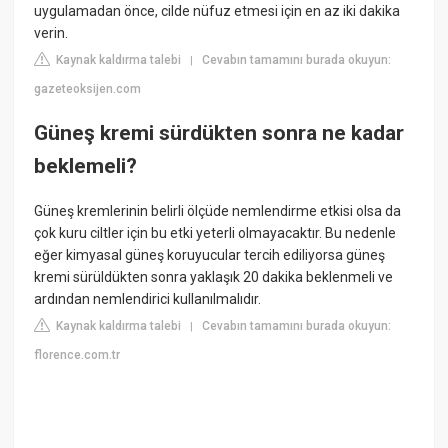
uygulamadan önce, cilde nüfuz etmesi için en az iki dakika
verin.
Kaynak kaldırma talebi
Cevabın tamamını burada okuyun:
|
gazeteoksijen.com
Güneş kremi sürdükten sonra ne kadar
beklemeli?
Güneş kremlerinin belirli ölçüde nemlendirme etkisi olsa da
çok kuru ciltler için bu etki yeterli olmayacaktır. Bu nedenle
eğer kimyasal güneş koruyucular tercih ediliyorsa güneş
kremi sürüldükten sonra yaklaşık 20 dakika beklenmeli ve
ardından nemlendirici kullanılmalıdır.
Kaynak kaldırma talebi
Cevabın tamamını burada okuyun:
|
florence.com.tr