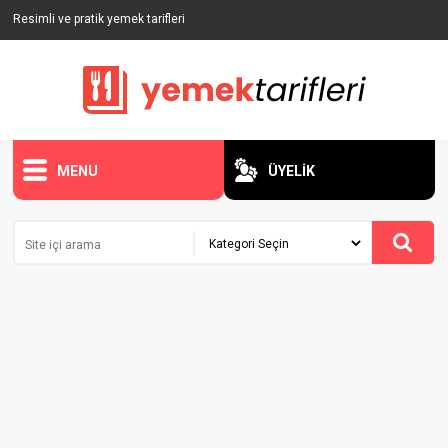
Resimli ve pratik yemek tarifleri
MENU
ÜYELİK