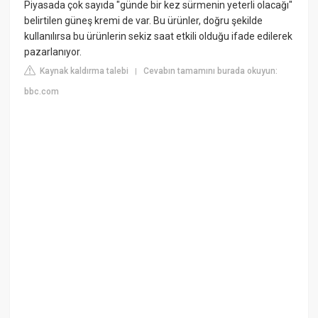
Piyasada çok sayıda "günde bir kez sürmenin yeterli olacağı"
belirtilen güneş kremi de var. Bu ürünler, doğru şekilde
kullanılırsa bu ürünlerin sekiz saat etkili olduğu ifade edilerek
pazarlanıyor.
Kaynak kaldırma talebi
Cevabın tamamını burada okuyun:
|
bbc.com