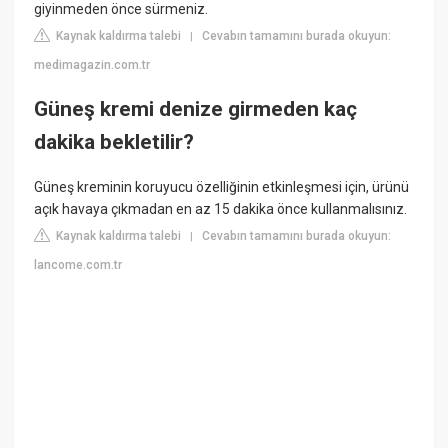
giyinmeden önce sürmeniz.
Kaynak kaldırma talebi
Cevabın tamamını burada okuyun:
|
medimagazin.com.tr
Güneş kremi denize girmeden kaç
dakika bekletilir?
Güneş kreminin koruyucu özelliğinin etkinleşmesi için, ürünü
açık havaya çıkmadan en az 15 dakika önce kullanmalısınız.
Kaynak kaldırma talebi
Cevabın tamamını burada okuyun:
|
lancome.com.tr