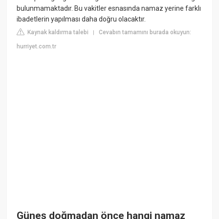
bulunmamaktadır. Bu vakitler esnasında namaz yerine farklı
ibadetlerin yapılması daha doğru olacaktır.
Kaynak kaldırma talebi
Cevabın tamamını burada okuyun:
|
hurriyet.com.tr
Güneş doğmadan önce hangi namaz