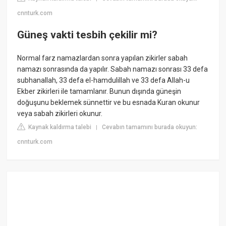
cnnturk.com
Güneş vakti tesbih çekilir mi?
Normal farz namazlardan sonra yapılan zikirler sabah
namazı sonrasında da yapılır. Sabah namazı sonrası 33 defa
subhanallah, 33 defa el-hamdulillah ve 33 defa Allah-u
Ekber zikirleri ile tamamlanır. Bunun dışında güneşin
doğuşunu beklemek sünnettir ve bu esnada Kuran okunur
veya sabah zikirleri okunur.
Kaynak kaldırma talebi
Cevabın tamamını burada okuyun:
|
cnnturk.com