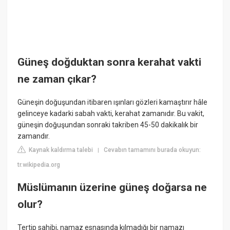
Güneş doğduktan sonra kerahat vakti
ne zaman çıkar?
Güneşin doğuşundan itibaren ışınları gözleri kamaştırır hâle
gelinceye kadarki sabah vakti, kerahat zamanıdır. Bu vakit,
güneşin doğuşundan sonraki takriben 45-50 dakikalık bir
zamandır.
Kaynak kaldırma talebi
Cevabın tamamını burada okuyun:
|
tr.wikipedia.org
Müslümanın üzerine güneş doğarsa ne
olur?
Tertip sahibi, namaz esnasında kılmadığı bir namazı