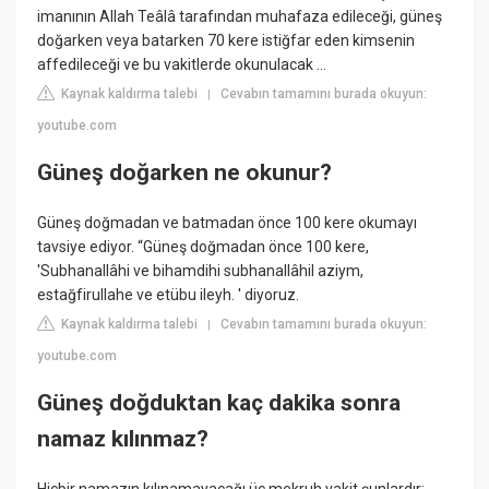
imanının Allah Teâlâ tarafından muhafaza edileceği, güneş
doğarken veya batarken 70 kere istiğfar eden kimsenin
affedileceği ve bu vakitlerde okunulacak ...
Kaynak kaldırma talebi
Cevabın tamamını burada okuyun:
|
youtube.com
Güneş doğarken ne okunur?
Güneş doğmadan ve batmadan önce 100 kere okumayı
tavsiye ediyor. “Güneş doğmadan önce 100 kere,
'Subhanallâhi ve bihamdihi subhanallâhil aziym,
estağfirullahe ve etübu ileyh. ' diyoruz.
Kaynak kaldırma talebi
Cevabın tamamını burada okuyun:
|
youtube.com
Güneş doğduktan kaç dakika sonra
namaz kılınmaz?
Hiçbir namazın kılınamayacağı üç mekruh vakit şunlardır: