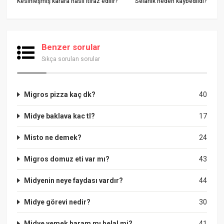
Kesinleşmiş karara nasıl itiraz edilir?
Selanik neden kaybedildi?
Benzer sorular
Sıkça sorulan sorular
Migros pizza kaç dk?
40
Midye baklava kac tl?
17
Misto ne demek?
24
Migros domuz eti var mı?
43
Midyenin neye faydası vardır?
44
Midye görevi nedir?
30
Midye yemek haram mı helal mi?
41