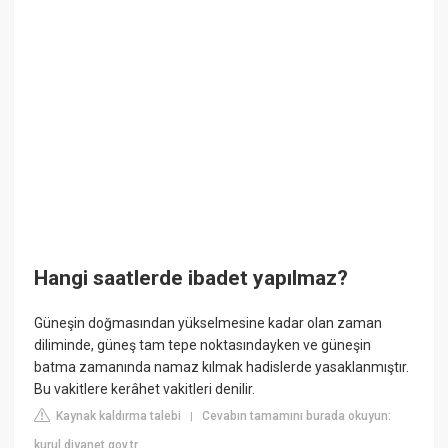
Hangi saatlerde ibadet yapılmaz?
Güneşin doğmasından yükselmesine kadar olan zaman
diliminde, güneş tam tepe noktasındayken ve güneşin
batma zamanında namaz kılmak hadislerde yasaklanmıştır.
Bu vakitlere kerâhet vakitleri denilir.
Kaynak kaldırma talebi
Cevabın tamamını burada okuyun:
|
kurul.diyanet.gov.tr