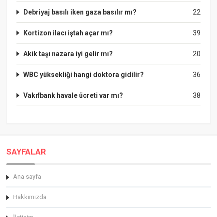
Debriyaj basılı iken gaza basılır mı?
22
Kortizon ilacı iştah açar mı?
39
Akik taşı nazara iyi gelir mı?
20
WBC yüksekliği hangi doktora gidilir?
36
Vakıfbank havale ücreti var mı?
38
SAYFALAR
Ana sayfa
Hakkimizda