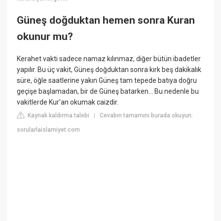
Güneş doğduktan hemen sonra Kuran
okunur mu?
Kerahet vakti sadece namaz kılınmaz, diğer bütün ibadetler
yapılır. Bu üç vakit, Güneş doğduktan sonra kırk beş dakikalık
süre, öğle saatlerine yakın Güneş tam tepede batıya doğru
geçişe başlamadan, bir de Güneş batarken... Bu nedenle bu
vakitlerde Kur'an okumak caizdir.
Kaynak kaldırma talebi
Cevabın tamamını burada okuyun:
|
sorularlaislamiyet.com