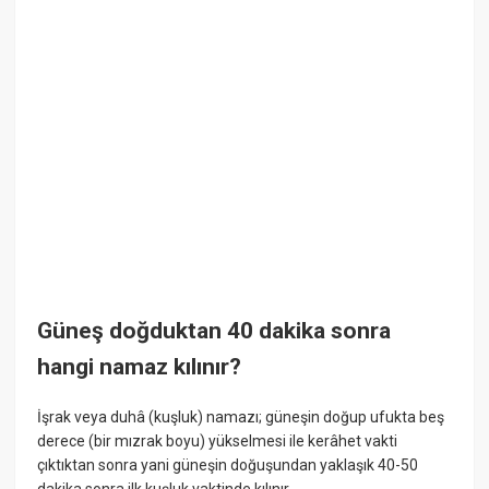
Güneş doğduktan 40 dakika sonra
hangi namaz kılınır?
İşrak veya duhâ (kuşluk) namazı; güneşin doğup ufukta beş
derece (bir mızrak boyu) yükselmesi ile kerâhet vakti
çıktıktan sonra yani güneşin doğuşundan yaklaşık 40-50
dakika sonra ilk kuşluk vaktinde kılınır.