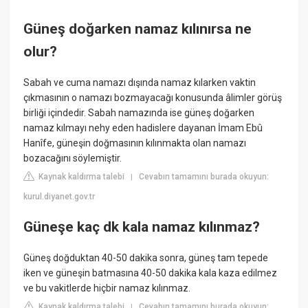
Güneş doğarken namaz kılınırsa ne
olur?
Sabah ve cuma namazı dışında namaz kılarken vaktin
çıkmasının o namazı bozmayacağı konusunda âlimler görüş
birliği içindedir. Sabah namazında ise güneş doğarken
namaz kılmayı nehy eden hadislere dayanan İmam Ebû
Hanîfe, güneşin doğmasının kılınmakta olan namazı
bozacağını söylemiştir.
Kaynak kaldırma talebi
Cevabın tamamını burada okuyun:
|
kurul.diyanet.gov.tr
Güneşe kaç dk kala namaz kılınmaz?
Güneş doğduktan 40-50 dakika sonra, güneş tam tepede
iken ve güneşin batmasına 40-50 dakika kala kaza edilmez
ve bu vakitlerde hiçbir namaz kılınmaz.
Kaynak kaldırma talebi
Cevabın tamamını burada okuyun:
|