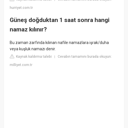
hurriyet.com.tr
Güneş doğduktan 1 saat sonra hangi
namaz kılınır?
Bu zaman zarfında kılınan nafile namazlara işrak/duha
veya kuşluk namazı denir.
Kaynak kaldırma talebi
Cevabın tamamını burada okuyun:
|
milliyet.com.tr