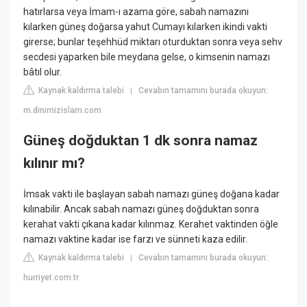
hatırlarsa veya İmam-ı azama göre, sabah namazını
kılarken güneş doğarsa yahut Cumayı kılarken ikindi vakti
girerse; bunlar teşehhüd miktarı oturduktan sonra veya sehv
secdesi yaparken bile meydana gelse, o kimsenin namazı
bâtıl olur.
Kaynak kaldırma talebi
Cevabın tamamını burada okuyun:
|
m.dinimizislam.com
Güneş doğduktan 1 dk sonra namaz
kılınır mı?
İmsak vakti ile başlayan sabah namazı güneş doğana kadar
kılınabilir. Ancak sabah namazı güneş doğduktan sonra
kerahat vakti çıkana kadar kılınmaz. Kerahet vaktinden öğle
namazı vaktine kadar ise farzı ve sünneti kaza edilir.
Kaynak kaldırma talebi
Cevabın tamamını burada okuyun:
|
hurriyet.com.tr