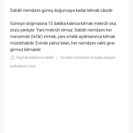
Sabâh nemâzını güneş doğuncaya kadar kılmak câizdir.
Güneşin doğmasına 15 dakîka kalınca kılmak mekrûh olur,
sözü yanlıştır. Yani mekrûh olmaz. Sabâh nemâzını her
mevsimde (İsfâr) etmek, yani ortalık aydınlanınca kılmak
müstehabdır. Evinde yalnız kılan, her nemâzını vakti girer
girmez kılmalıdır.
Kaynak kaldırma talebi
Cevabın tamamını burada okuyun:
|
turktakvim.com