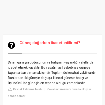
Güneş doğarken ibadet edilir mi?
Dinen güneşin doğuşunun ve batışının yaşandığı vakitlerde
ibadet etmek yasaktır. Bu yasağın asıl sebebi ise güneşe
tapanlardan olmamak içindir. Toplam üç kerahat vakti vardır.
Bunlardan ilki güneşin doğuşu, ikincisi güneşin batışı ve
üçüncüsü ise güneşin en tepede olduğu zamanlardır.
Kaynak kaldırma talebi
Cevabın tamamını burada okuyun:
|
sabah.com.tr