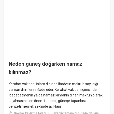
Neden güneş doğarken namaz
kılınmaz?
Kerahat vakitleri, İslam dininde ibadetin mekruh sayıldığı
zaman dilimlerini ifade eder. Kerahat vakitleri içerisinde
ibadet etmenin ya da namaz kılmanın dinen mekruh olarak
sayılmasının en önemli sebebi, güneşe tapanlara
benzetilmemek şeklinde açıklanır.
Kaynak kaldırma talebi
Cevabın tamamını burada okuyun:
|