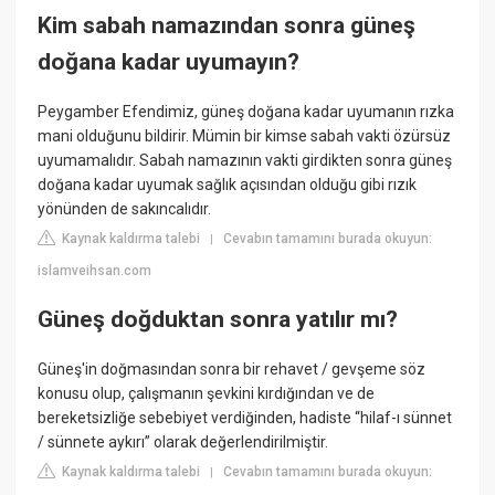
Kim sabah namazından sonra güneş
doğana kadar uyumayın?
Peygamber Efendimiz, güneş doğana kadar uyumanın rızka
mani olduğunu bildirir. Mümin bir kimse sabah vakti özürsüz
uyumamalıdır. Sabah namazının vakti girdikten sonra güneş
doğana kadar uyumak sağlık açısından olduğu gibi rızık
yönünden de sakıncalıdır.
Kaynak kaldırma talebi
Cevabın tamamını burada okuyun:
|
islamveihsan.com
Güneş doğduktan sonra yatılır mı?
Güneş'in doğmasından sonra bir rehavet / gevşeme söz
konusu olup, çalışmanın şevkini kırdığından ve de
bereketsizliğe sebebiyet verdiğinden, hadiste “hilaf-ı sünnet
/ sünnete aykırı” olarak değerlendirilmiştir.
Kaynak kaldırma talebi
Cevabın tamamını burada okuyun:
|