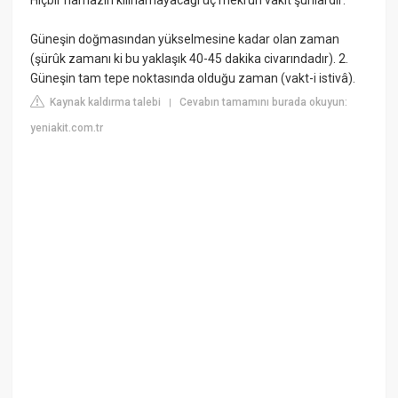
Güneşin doğmasından yükselmesine kadar olan zaman
(şürûk zamanı ki bu yaklaşık 40-45 dakika civarındadır). 2.
Güneşin tam tepe noktasında olduğu zaman (vakt-i istivâ).
Kaynak kaldırma talebi
Cevabın tamamını burada okuyun:
|
yeniakit.com.tr