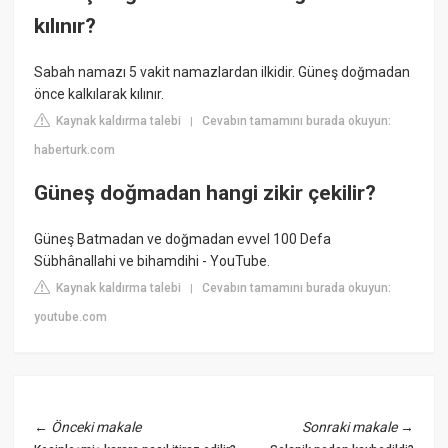
kılınır?
Sabah namazı 5 vakit namazlardan ilkidir. Güneş doğmadan
önce kalkılarak kılınır.
Kaynak kaldırma talebi
Cevabın tamamını burada okuyun:
|
haberturk.com
Güneş doğmadan hangi zikir çekilir?
Güneş Batmadan ve doğmadan evvel 100 Defa
Sübhânallahi ve bihamdihi - YouTube.
Kaynak kaldırma talebi
Cevabın tamamını burada okuyun:
|
youtube.com
←
Önceki makale
Sonraki makale
→