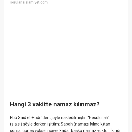
sorularlaislamiyet.com
Hangi 3 vakitte namaz kılınmaz?
Ebû Saîd el-Hudrî'den şöyle nakledilmiştir: “Resûlullah'ı
(s.a.s.) şöyle derken işittim: Sabah (namazı kılındık)tan
sonra, güneş yükselinceye kadar başka namaz yoktur. İkindi