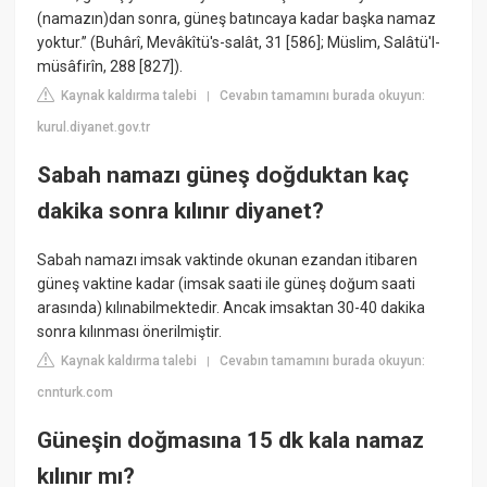
(namazın)dan sonra, güneş batıncaya kadar başka namaz
yoktur.” (Buhârî, Mevâkîtü's-salât, 31 [586]; Müslim, Salâtü'l-
müsâfirîn, 288 [827]).
Kaynak kaldırma talebi
Cevabın tamamını burada okuyun:
|
kurul.diyanet.gov.tr
Sabah namazı güneş doğduktan kaç
dakika sonra kılınır diyanet?
Sabah namazı imsak vaktinde okunan ezandan itibaren
güneş vaktine kadar (imsak saati ile güneş doğum saati
arasında) kılınabilmektedir. Ancak imsaktan 30-40 dakika
sonra kılınması önerilmiştir.
Kaynak kaldırma talebi
Cevabın tamamını burada okuyun:
|
cnnturk.com
Güneşin doğmasına 15 dk kala namaz
kılınır mı?