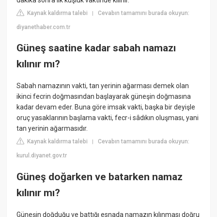
Kaynak kaldırma talebi
Cevabın tamamını burada okuyun:
|
diyanethaber.com.tr
Güneş saatine kadar sabah namazı
kılınır mı?
Sabah namazının vakti, tan yerinin ağarması demek olan
ikinci fecrin doğmasından başlayarak güneşin doğmasına
kadar devam eder. Buna göre imsak vakti, başka bir deyişle
oruç yasaklarının başlama vakti, fecr-i sâdıkın oluşması, yani
tan yerinin ağarmasıdır.
Kaynak kaldırma talebi
Cevabın tamamını burada okuyun:
|
kurul.diyanet.gov.tr
Güneş doğarken ve batarken namaz
kılınır mı?
Güneşin doğduğu ve battığı esnada namazın kılınması doğru