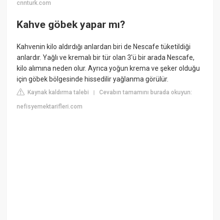
cnnturk.com
Kahve göbek yapar mı?
Kahvenin kilo aldırdığı anlardan biri de Nescafe tüketildiği
anlardır. Yağlı ve kremalı bir tür olan 3'ü bir arada Nescafe,
kilo alımına neden olur. Ayrıca yoğun krema ve şeker olduğu
için göbek bölgesinde hissedilir yağlanma görülür.
Kaynak kaldırma talebi
Cevabın tamamını burada okuyun:
|
nefisyemektarifleri.com