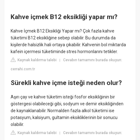
Kahve içmek B12 eksikliği yapar mı?
Kahve İçmek B12 Eksikliği Yapar mı? Çok fazla kahve
tüketimi B12 eksikliğine sebep olabilir. Bu durumda da
kişilerde halsizlik hali ortaya çıkabilir. Kahvenin bol miktarda
kafein içermesi tüketiminde stres hormonlarını tetikler.
Kaynak kaldırma talebi
Cevabın tamamını burada okuyun:
|
cerrahi.com.tr
Sürekli kahve içme isteği neden olur?
Aşırı çay ve kahve tüketim isteği fosfor eksikliğinin bir
göstergesi olabileceği gibi, sodyum ve demir eksikliğinden
de kaynaklanabilir. Normalden fazla alkol tüketimi ise
potasyum, kalsiyum, gultamin eksikliklerinin bir sonucu
olabilir.
Kaynak kaldırma talebi
Cevabın tamamını burada okuyun:
|