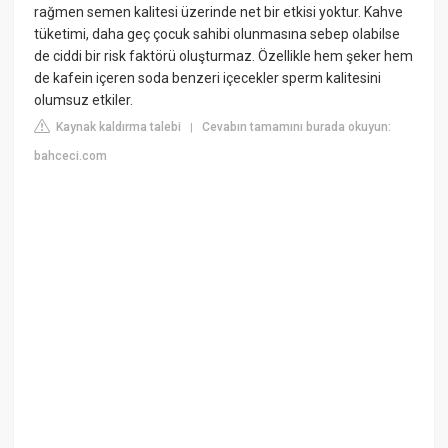
rağmen semen kalitesi üzerinde net bir etkisi yoktur. Kahve
tüketimi, daha geç çocuk sahibi olunmasına sebep olabilse
de ciddi bir risk faktörü oluşturmaz. Özellikle hem şeker hem
de kafein içeren soda benzeri içecekler sperm kalitesini
olumsuz etkiler.
Kaynak kaldırma talebi
Cevabın tamamını burada okuyun:
|
bahceci.com