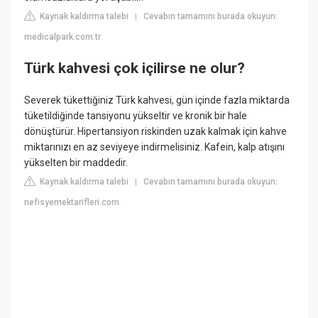
Kaynak kaldırma talebi
Cevabın tamamını burada okuyun:
|
medicalpark.com.tr
Türk kahvesi çok içilirse ne olur?
Severek tükettiğiniz Türk kahvesi, gün içinde fazla miktarda
tüketildiğinde tansiyonu yükseltir ve kronik bir hale
dönüştürür. Hipertansiyon riskinden uzak kalmak için kahve
miktarınızı en az seviyeye indirmelisiniz. Kafein, kalp atışını
yükselten bir maddedir.
Kaynak kaldırma talebi
Cevabın tamamını burada okuyun:
|
nefisyemektarifleri.com