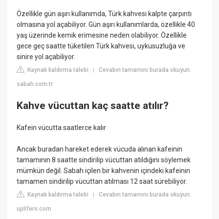
Özellikle gün aşırı kullanımda, Türk kahvesi kalpte çarpıntı
olmasına yol açabiliyor. Gün aşırı kullanımlarda, özellikle 40
yaş üzerinde kemik erimesine neden olabiliyor. Özellikle
gece geç saatte tüketilen Türk kahvesi, uykusuzluğa ve
sinire yol açabiliyor.
Kaynak kaldırma talebi
Cevabın tamamını burada okuyun:
|
sabah.com.tr
Kahve vücuttan kaç saatte atılır?
Kafein vücutta saatlerce kalır
Ancak buradan hareket ederek vücuda alınan kafeinin
tamamının 8 saatte sindirilip vücuttan atıldığını söylemek
mümkün değil. Sabah içilen bir kahvenin içindeki kafeinin
tamamen sindirilip vücuttan atılması 12 saat sürebiliyor.
Kaynak kaldırma talebi
Cevabın tamamını burada okuyun:
|
uplifers.com