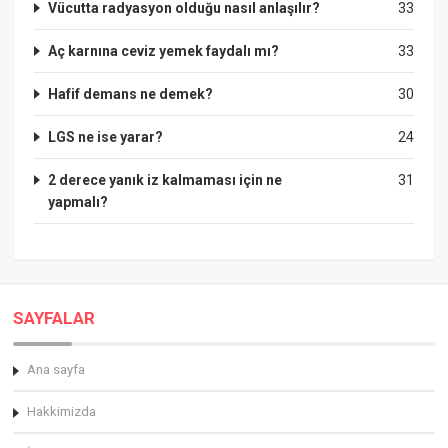
Vücutta radyasyon olduğu nasıl anlaşılır?
33
Aç karnına ceviz yemek faydalı mı?
33
Hafif demans ne demek?
30
LGS ne ise yarar?
24
2 derece yanık iz kalmaması için ne
31
yapmalı?
SAYFALAR
Ana sayfa
Hakkimizda