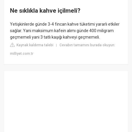
Ne sıklıkla kahve içilmeli?
Yetişkinlerde günde 3-4 fincan kahve tüketimi yararlı etkiler
sağlar. Yani maksimum kafein alımı günde 400 miligram
geçmemeli yani 3 tatlı kaşığı kahveyi geçmemeli.
Kaynak kaldırma talebi
Cevabın tamamını burada okuyun:
|
milliyet.com.tr