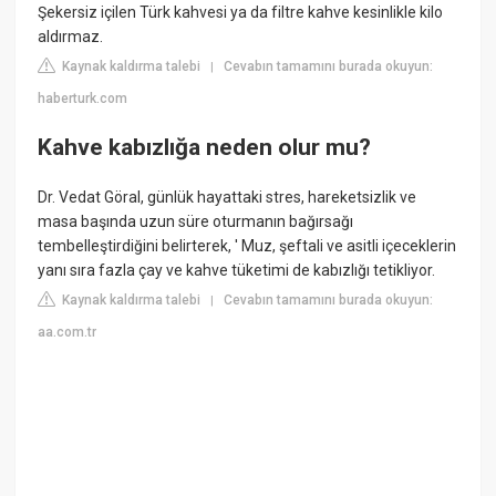
Şekersiz içilen Türk kahvesi ya da filtre kahve kesinlikle kilo
aldırmaz.
Kaynak kaldırma talebi
Cevabın tamamını burada okuyun:
|
haberturk.com
Kahve kabızlığa neden olur mu?
Dr. Vedat Göral, günlük hayattaki stres, hareketsizlik ve
masa başında uzun süre oturmanın bağırsağı
tembelleştirdiğini belirterek, ' Muz, şeftali ve asitli içeceklerin
yanı sıra fazla çay ve kahve tüketimi de kabızlığı tetikliyor.
Kaynak kaldırma talebi
Cevabın tamamını burada okuyun:
|
aa.com.tr