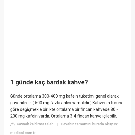
1 günde kaç bardak kahve?
Günde ortalama 300-400 mg kafein tüketimi genel olarak
güvenilirdir. ( 500 mg fazla anlınmamalıdır.) Kahvenin türüne
göre değişmekle birlikte ortalama bir fincan kahvede 80 -
200 mg kafein vardır. Ortalama 3-4 fincan kahve içilebilir.
Kaynak kaldırma talebi
Cevabın tamamını burada okuyun:
|
medipol.com.tr