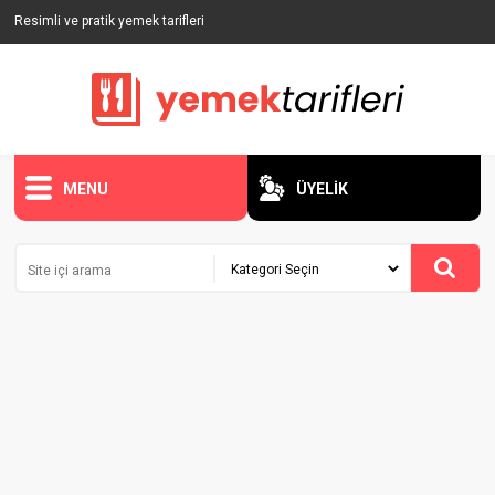
Resimli ve pratik yemek tarifleri
MENU
ÜYELİK