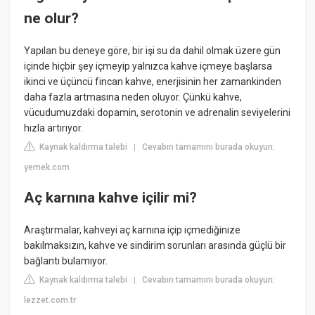
ne olur?
Yapılan bu deneye göre, bir işi su da dahil olmak üzere gün
içinde hiçbir şey içmeyip yalnızca kahve içmeye başlarsa
ikinci ve üçüncü fincan kahve, enerjisinin her zamankinden
daha fazla artmasına neden oluyor. Çünkü kahve,
vücudumuzdaki dopamin, serotonin ve adrenalin seviyelerini
hızla artırıyor.
Kaynak kaldırma talebi
Cevabın tamamını burada okuyun:
|
yemek.com
Aç karnına kahve içilir mi?
Araştırmalar, kahveyi aç karnına içip içmediğinize
bakılmaksızın, kahve ve sindirim sorunları arasında güçlü bir
bağlantı bulamıyor.
Kaynak kaldırma talebi
Cevabın tamamını burada okuyun:
|
lezzet.com.tr