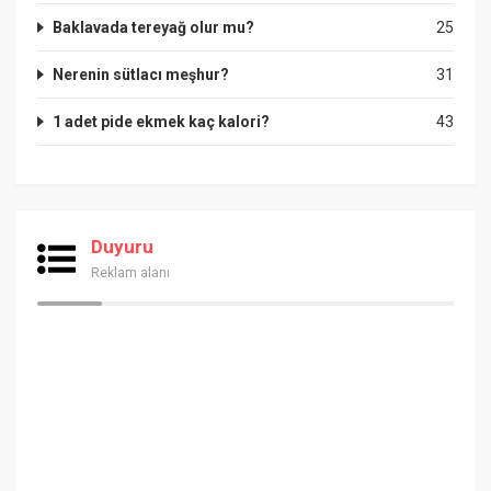
Baklavada tereyağ olur mu?
25
Nerenin sütlacı meşhur?
31
1 adet pide ekmek kaç kalori?
43
Duyuru
Reklam alanı