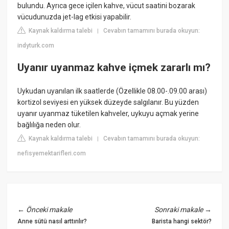
bulundu. Ayrıca gece içilen kahve, vücut saatini bozarak
vücudunuzda jet-lag etkisi yapabilir.
Kaynak kaldırma talebi
Cevabın tamamını burada okuyun:
|
indyturk.com
Uyanır uyanmaz kahve içmek zararlı mı?
Uykudan uyanılan ilk saatlerde (Özellikle 08.00-.09.00 arası)
kortizol seviyesi en yüksek düzeyde salgılanır. Bu yüzden
uyanır uyanmaz tüketilen kahveler, uykuyu açmak yerine
bağlılığa neden olur.
Kaynak kaldırma talebi
Cevabın tamamını burada okuyun:
|
nefisyemektarifleri.com
←
Önceki makale
Sonraki makale
→
Anne sütü nasıl arttırılır?
Barista hangi sektör?