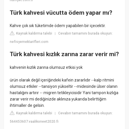
hurriyet.com.tr
Türk kahvesi vücutta ödem yapar mı?
Kahve çok sık tüketimde ödem yapabilen bir içecektir.
Kaynak kaldırma talebi
Cevabın tamamını burada okuyun:
|
nefisyemektarifleri.com
Türk kahvesi kızlık zarına zarar verir mi?
kahvenin kızlık zarına olumsuz etkisi yok
ürün olarak değil içeriğindeki kafein zararlıdır --kalp ritmini
olumsuz etkiler --tansiyon yükseltir --midesinde ülser olanın
hastalığını artırır -- migren tetikleyicisidir Yani tampon kızlığa
zarar verir mi dediğinizde aklınıza yukarıda belirttiğim
ihtimaller de gelsin.
Kaynak kaldırma talebi
Cevabın tamamını burada okuyun:
|
564453607.vaalikoneet2020.fi