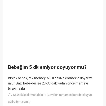
Bebeğim 5 dk emiyor doyuyor mu?
Birçok bebek, tek memeyi 5-10 dakika emmekle doyar ve
uyur. Bazı bebekler ise 20-30 dakikadan önce memeyi
bırakmazlar.
Kaynak kaldırma talebi
Cevabın tamamını burada okuyun:
|
acibadem.com.tr