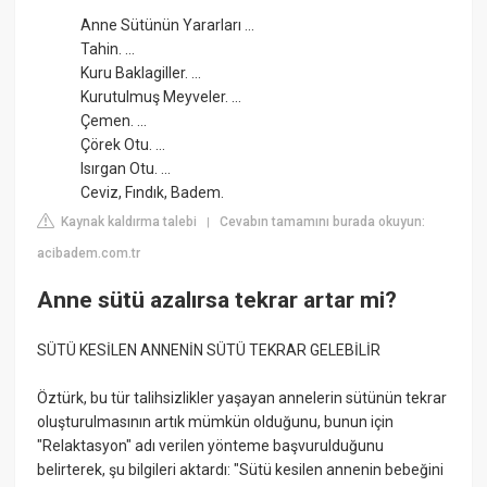
Anne Sütünün Yararları ...
Tahin. ...
Kuru Baklagiller. ...
Kurutulmuş Meyveler. ...
Çemen. ...
Çörek Otu. ...
Isırgan Otu. ...
Ceviz, Fındık, Badem.
Kaynak kaldırma talebi
Cevabın tamamını burada okuyun:
|
acibadem.com.tr
Anne sütü azalırsa tekrar artar mi?
SÜTÜ KESİLEN ANNENİN SÜTÜ TEKRAR GELEBİLİR
Öztürk, bu tür talihsizlikler yaşayan annelerin sütünün tekrar
oluşturulmasının artık mümkün olduğunu, bunun için
"Relaktasyon" adı verilen yönteme başvurulduğunu
belirterek, şu bilgileri aktardı: "Sütü kesilen annenin bebeğini