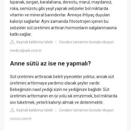
Ispanak, ısırgan, karalahana, dereotu, marul, maydanoz,
roka, semizotu gibi yeşil yaprak sebzeler bol miktarda
vitamin ve mineral barındırırlar. Anneye ihtiyaç duyulan
kaloriyi sağlarlar. Aynı zamanda fitoöstrojen içeren bu
sebzeler süt üretimini arttıran hormonların salgılanmasına
katkı sağlar.
Kaynak kaldırma talebi
Cevabın tamamını burada okuyun:
|
medicalpark.com.tr
Anne sütü az ise ne yapmalı?
Süt üretimini arttıracak belirli yiyecekler yoktur, ancak süt
üretimini arttırmaya yardımcı olacak şeyler vardır.
Bebeğinizin nasıl yediği sizin ne yediğinize bağlıdır. Süt
üretimini arttırmanın en iyi yolu sık emzirmek, bol miktarda
sıvı tüketmek, yeterli kaloriyi almak ve dinlenmektir.
Kaynak kaldırma talebi
Cevabın tamamını burada okuyun:
|
sozcu.com.tr