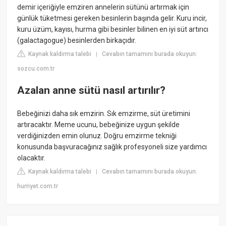
demir içeriğiyle emziren annelerin sütünü artırmak için
günlük tüketmesi gereken besinlerin başında gelir. Kuru incir,
kuru üzüm, kayısı, hurma gibi besinler bilinen en iyi süt artırıcı
(galactagogue) besinlerden birkaçıdır.
Kaynak kaldırma talebi
Cevabın tamamını burada okuyun:
|
sozcu.com.tr
Azalan anne sütü nasıl artırılır?
Bebeğinizi daha sık emzirin. Sık emzirme, süt üretimini
artıracaktır. Meme ucunu, bebeğinize uygun şekilde
verdiğinizden emin olunuz. Doğru emzirme tekniği
konusunda başvuracağınız sağlık profesyoneli size yardımcı
olacaktır.
Kaynak kaldırma talebi
Cevabın tamamını burada okuyun:
|
hurriyet.com.tr