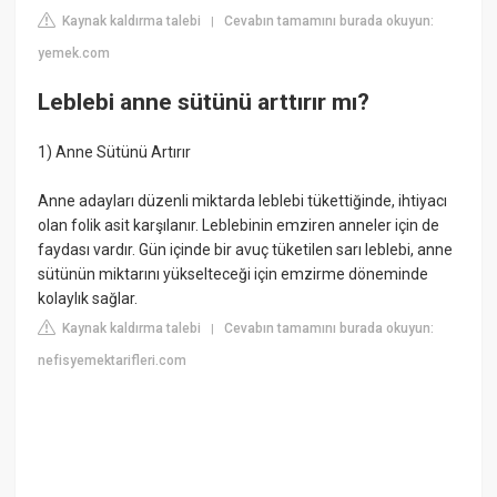
Kaynak kaldırma talebi
Cevabın tamamını burada okuyun:
|
yemek.com
Leblebi anne sütünü arttırır mı?
1) Anne Sütünü Artırır
Anne adayları düzenli miktarda leblebi tükettiğinde, ihtiyacı
olan folik asit karşılanır. Leblebinin emziren anneler için de
faydası vardır. Gün içinde bir avuç tüketilen sarı leblebi, anne
sütünün miktarını yükselteceği için emzirme döneminde
kolaylık sağlar.
Kaynak kaldırma talebi
Cevabın tamamını burada okuyun:
|
nefisyemektarifleri.com