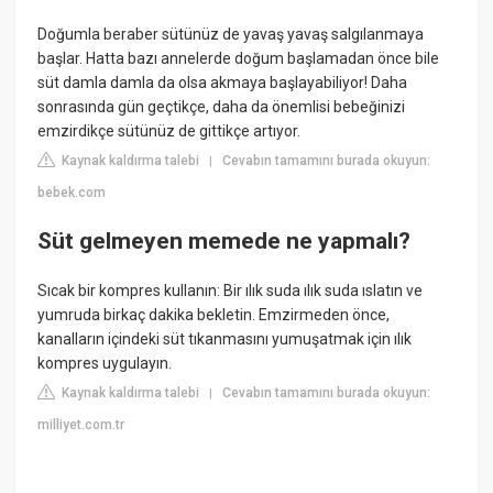
Doğumla beraber sütünüz de yavaş yavaş salgılanmaya
başlar. Hatta bazı annelerde doğum başlamadan önce bile
süt damla damla da olsa akmaya başlayabiliyor! Daha
sonrasında gün geçtikçe, daha da önemlisi bebeğinizi
emzirdikçe sütünüz de gittikçe artıyor.
Kaynak kaldırma talebi
Cevabın tamamını burada okuyun:
|
bebek.com
Süt gelmeyen memede ne yapmalı?
Sıcak bir kompres kullanın: Bir ılık suda ılık suda ıslatın ve
yumruda birkaç dakika bekletin. Emzirmeden önce,
kanalların içindeki süt tıkanmasını yumuşatmak için ılık
kompres uygulayın.
Kaynak kaldırma talebi
Cevabın tamamını burada okuyun:
|
milliyet.com.tr