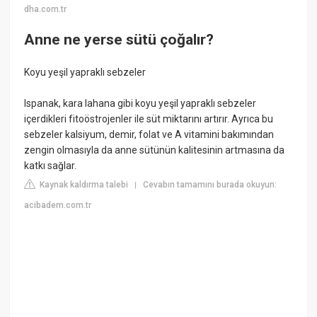
dha.com.tr
Anne ne yerse sütü çoğalır?
Koyu yeşil yapraklı sebzeler
Ispanak, kara lahana gibi koyu yeşil yapraklı sebzeler
içerdikleri fitoöstrojenler ile süt miktarını artırır. Ayrıca bu
sebzeler kalsiyum, demir, folat ve A vitamini bakımından
zengin olmasıyla da anne sütünün kalitesinin artmasına da
katkı sağlar.
Kaynak kaldırma talebi
Cevabın tamamını burada okuyun:
|
acibadem.com.tr