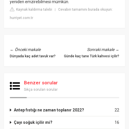
yeniden emzirebilmesi mümkün.
Kaynak kaldırma talebi
Cevabın tamamını burada okuyun:
|
hurriyet.com.tr
←
Önceki makale
Sonraki makale
→
Dünyada kaç adet tavuk var?
Günde kaç tane Türk kahvesi içilir?
Benzer sorular
Sıkça sorulan sorular
Antep fıstığı ne zaman toplanır 2022?
22
Çayı soğuk içilir mi?
16