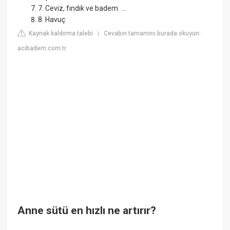
7. Ceviz, fındık ve badem. ...
8. Havuç
Kaynak kaldırma talebi
Cevabın tamamını burada okuyun:
|
acibadem.com.tr
Anne sütü en hızlı ne artırır?