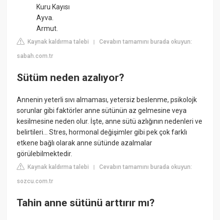
Kuru Kayısı
Ayva.
Armut.
Kaynak kaldırma talebi
Cevabın tamamını burada okuyun:
|
sabah.com.tr
Sütüm neden azalıyor?
Annenin yeterli sıvı almaması, yetersiz beslenme, psikolojk
sorunlar gibi faktörler anne sütünün az gelmesine veya
kesilmesine neden olur. İşte, anne sütü azlığının nedenleri ve
belirtileri... Stres, hormonal değişimler gibi pek çok farklı
etkene bağlı olarak anne sütünde azalmalar
görülebilmektedir.
Kaynak kaldırma talebi
Cevabın tamamını burada okuyun:
|
sozcu.com.tr
Tahin anne sütünü arttırır mı?