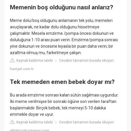
Memenin boş olduğunu nasıl anlarız?
Meme dolu/boş olduğunu anlamanın tek yolu; memeleri
avuçlayarak, ne kadar dolu olduğunu hissetmeye
çalışmaktır. Mesela emzirme /pompa öncesi dokunun ve
doluluğuna 1-10 arası puan verin. Emzirme/pompa sonrası
yine dokunun ve öncesine kıyasla bir puan daha verin, bir
azaltma olmuş mu, farketmeye çalışın.
Kaynak kaldırma talebi
Cevabın tamamını burada okuyun:
|
hurriyet.com.tr
Tek memeden emen bebek doyar mı?
Bu arada emzirme sonrası kalan sütün sağılması uygundur.
İki meme verilmişse bir sonraki öğüne son verilen taraftan
başlanmalıdır. Birçok bebek, tek memeyi 5-10 dakika
emmekle doyar ve uyur.
Kaynak kaldırma talebi
Cevabın tamamını burada okuyun:
|
altinkozahastanesi.com