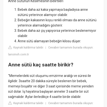
Anne Sütünün Kesilmesinin Belirtileri
Bebek daha az kaka yapmaya başladıysa anne
sütünü yeterince alamıyor olabilir.
Bebeğin kakasının koyu renkli olması da anne sütünü
yeterince alamadığını gösterir.
Bebek daha az çiş yapıyorsa yeterince beslenemiyor
olabilir.
Anne sütü alamayan bebeğin kilosu düşer.
Kaynak kaldırma talebi
Cevabın tamamını burada okuyun:
|
lansinoh.com.tr
Anne sütü kaç saatte birikir?
"Memelerdeki süt oluşumu emzirme aralığı ve süresi ile
ilgilidir. 3saatte 20 dakika süreyle beslenen bir bebek,
memeyi boşaltır ve diğer 3 saat içerisinde meme yeniden
süt dolar. İş hayatına başlayan anneler 3 saatte bir süt
sağmalıdır. Aylar ilerledikçe 4 saatte birde olabilir.
Kaynak kaldırma talebi
Cevabın tamamını burada okuyun:
|