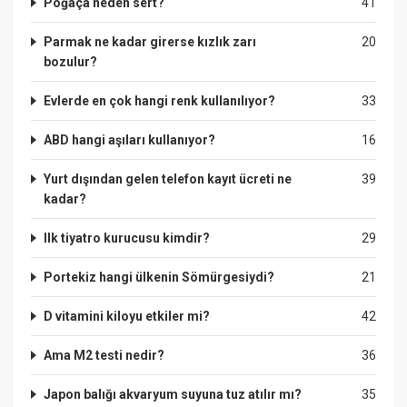
Poğaça neden sert?
41
Parmak ne kadar girerse kızlık zarı
20
bozulur?
Evlerde en çok hangi renk kullanılıyor?
33
ABD hangi aşıları kullanıyor?
16
Yurt dışından gelen telefon kayıt ücreti ne
39
kadar?
Ilk tiyatro kurucusu kimdir?
29
Portekiz hangi ülkenin Sömürgesiydi?
21
D vitamini kiloyu etkiler mi?
42
Ama M2 testi nedir?
36
Japon balığı akvaryum suyuna tuz atılır mı?
35