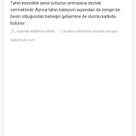
Tahin kesinlikle anne sütünün artmasına destek
vermektedir. Ayrıca tahin kalsiyum açısından da zengin bir
besin olduğundan bebeğin gelişimine de olumlu katkıda
bulunur.
Kaynak kaldırma talebi
Cevabın tamamını burada okuyun:
|
haberturk.com