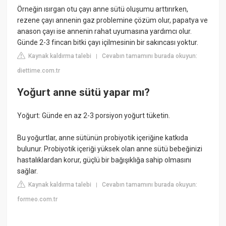
Örneğin ısırgan otu çayı anne sütü oluşumu arttırırken,
rezene çayı annenin gaz problemine çözüm olur, papatya ve
anason çayı ise annenin rahat uyumasına yardımcı olur.
Günde 2-3 fincan bitki çayı içilmesinin bir sakıncası yoktur.
Kaynak kaldırma talebi
Cevabın tamamını burada okuyun:
|
diettime.com.tr
Yoğurt anne sütü yapar mı?
Yoğurt: Günde en az 2-3 porsiyon yoğurt tüketin.
Bu yoğurtlar, anne sütünün probiyotik içeriğine katkıda
bulunur. Probiyotik içeriği yüksek olan anne sütü bebeğinizi
hastalıklardan korur, güçlü bir bağışıklığa sahip olmasını
sağlar.
Kaynak kaldırma talebi
Cevabın tamamını burada okuyun:
|
formeo.com.tr