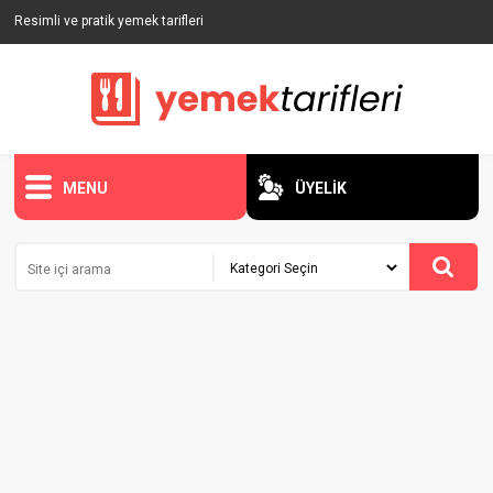
Resimli ve pratik yemek tarifleri
MENU
ÜYELİK