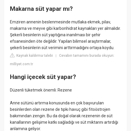
Makarna süt yapar mı?
Emziren annenin beslenmesinde mutlaka ekmek, pilav,
makarna ve meyve gibi karbonhidrat kaynakları yer almalıdır.
Şekerli besinlerin süt yaptığına inanılması bir şehir
efsanesinden öte değildir. Yapılan bilimsel araştırmalar,
şekerli besinlerin süt verimini arttırmadığını ortaya koydu.
Kaynak kaldırma talebi
Cevabın tamamını burada okuyun:
|
milliyet.com.tr
Hangi içecek süt yapar?
Düzenli tüketmek önemli: Rezene
Anne sütünü artırma konusunda en çok başvurulan
besinlerden olan rezene de tıpkı havuç gibi fitoöstrojen
bakımından zengin. Bu da doğal olarak rezenenin de süt
kanallarının gelişime katkı sağladığı ve süt miktarını artırdığı
anlamına geliyor.