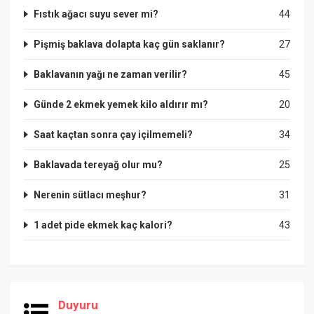
Fıstık ağacı suyu sever mi?
44
Pişmiş baklava dolapta kaç gün saklanır?
27
Baklavanın yağı ne zaman verilir?
45
Günde 2 ekmek yemek kilo aldırır mı?
20
Saat kaçtan sonra çay içilmemeli?
34
Baklavada tereyağ olur mu?
25
Nerenin sütlacı meşhur?
31
1 adet pide ekmek kaç kalori?
43
Duyuru