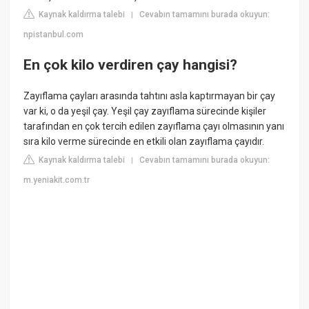
Kaynak kaldırma talebi
Cevabın tamamını burada okuyun:
|
npistanbul.com
En çok kilo verdiren çay hangisi?
Zayıflama çayları arasında tahtını asla kaptırmayan bir çay
var ki, o da yeşil çay. Yeşil çay zayıflama sürecinde kişiler
tarafından en çok tercih edilen zayıflama çayı olmasının yanı
sıra kilo verme sürecinde en etkili olan zayıflama çayıdır.
Kaynak kaldırma talebi
Cevabın tamamını burada okuyun:
|
m.yeniakit.com.tr