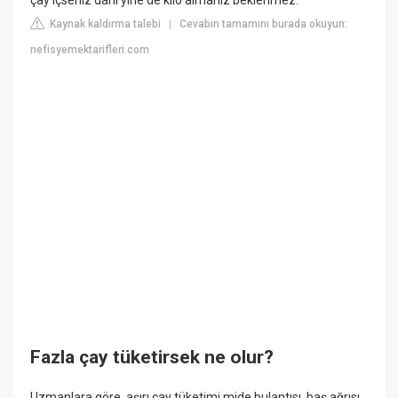
Kaynak kaldırma talebi
Cevabın tamamını burada okuyun:
|
nefisyemektarifleri.com
Fazla çay tüketirsek ne olur?
Uzmanlara göre, aşırı çay tüketimi mide bulantısı, baş ağrısı,