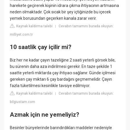
harekete geçirerek kişinin idrara çıkma ihtiyacının artmasına
neden olmaktadır. Çok sıcak bir şey içtiğinizde bu içecek
yemek borusundan geçerken kanala zarar verir.
Kaynak kaldırma talebi
Cevabın tamamını burada okuyun:
|
milliyet.com.tr
10 saatlik çay içilir mi?
Biz her ne kadar çayın tazeliğine 2 saati yeterli görsek bile,
bu sürenin daha aza indirilmesi gerekir. En taze şekilde 1
saatte yeterli miktarda çay ihtiyacı sağlanır. Günde içilmesi
gereken çay miktarı 6 çay bardağını geçmemelidir. Çayın
fazla tüketilmesi kesinlikle tavsiye edilmiyor.
Kaynak kaldırma talebi
Cevabın tamamını burada okuyun:
|
bilgiustam.com
Azmak için ne yemeliyiz?
Besinler bünyelerinde barındırdıkları maddeler nedeniyle