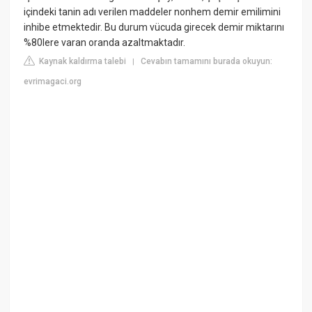
içindeki tanin adı verilen maddeler nonhem demir emilimini
inhibe etmektedir. Bu durum vücuda girecek demir miktarını
%80lere varan oranda azaltmaktadır.
Kaynak kaldırma talebi
Cevabın tamamını burada okuyun:
|
evrimagaci.org