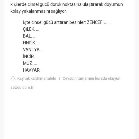
kişilerde cinsel gücü doruk noktasına ulaştırarak doyumun
kolay yakalanmasını sağlıyor.
İşte cinsel gücü arttıran besinler: ZENCEFİL. ...
ÇİLEK. ...
BAL. ...
FINDIK. ...
VANİLYA. ...
İNCİR. ...
MUZ. ...
HAVYAR.
Kaynak kaldırma talebi
Cevabın tamamını burada okuyun:
|
sozcu.com.tr