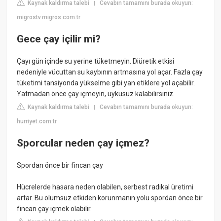
Kaynak kaldırma talebi
Cevabın tamamını burada okuyun:
|
migrostv.migros.com.tr
Gece çay içilir mi?
Çayı gün içinde su yerine tüketmeyin. Diüretik etkisi
nedeniyle vücuttan su kaybının artmasına yol açar. Fazla çay
tüketimi tansiyonda yükselme gibi yan etiklere yol açabilir.
Yatmadan önce çay içmeyin, uykusuz kalabilirsiniz.
Kaynak kaldırma talebi
Cevabın tamamını burada okuyun:
|
hurriyet.com.tr
Sporcular neden çay içmez?
Spordan önce bir fincan çay
Hücrelerde hasara neden olabilen, serbest radikal üretimi
artar. Bu olumsuz etkiden korunmanın yolu spordan önce bir
fincan çay içmek olabilir.