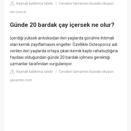
Kaynak kaldırma talebi
Cevabın tamamını burada okuyun:
|
ntv.com.tr
Günde 20 bardak çay içersek ne olur?
İçerdiği yüksek antioksidan ileri yaşlarda görülme ihtimali
olan kemik zayıflamasını engeller. Özellikle Osteoporoz adı
verilen ileri yaşlarda ortaya çıkan kemik kaybı rahatsızlığına
faydası olduğundan günde 20 bardak içilmesi gerektiği
uzmanlar tarafından vurgulanıyor.
Kaynak kaldırma talebi
Cevabın tamamını burada okuyun:
|
yasemin.com