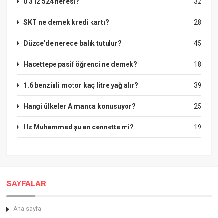
0 312 524 neresi?
32
SKT ne demek kredi kartı?
28
Düzce'de nerede balık tutulur?
45
Hacettepe pasif öğrenci ne demek?
18
1.6 benzinli motor kaç litre yağ alır?
39
Hangi ülkeler Almanca konusuyor?
25
Hz Muhammed şu an cennette mi?
19
SAYFALAR
Ana sayfa