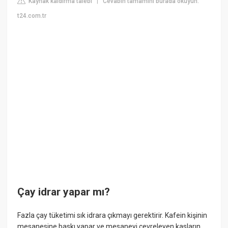
Kaynak kaldırma talebi
Cevabın tamamını burada okuyun:
|
t24.com.tr
Çay idrar yapar mı?
Fazla çay tüketimi sık idrara çıkmayı gerektirir. Kafein kişinin
mesanesine baskı yapar ve mesaneyi çevreleyen kasların