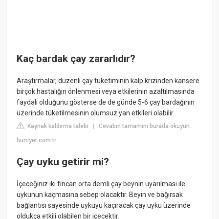
Kaç bardak çay zararlıdır?
Araştırmalar, düzenli çay tüketiminin kalp krizinden kansere
birçok hastalığın önlenmesi veya etkilerinin azaltılmasında
faydalı olduğunu gösterse de de günde 5-6 çay bardağının
üzerinde tüketilmesinin olumsuz yan etkileri olabilir.
Kaynak kaldırma talebi
Cevabın tamamını burada okuyun:
|
hurriyet.com.tr
Çay uyku getirir mi?
İçeceğiniz iki fincan orta demli çay beynin uyarılması ile
uykunun kaçmasına sebep olacaktır. Beyin ve bağırsak
bağlantısı sayesinde uykuyu kaçıracak çay uyku üzerinde
oldukça etkili olabilen bir içecektir.