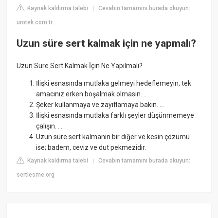
Kaynak kaldırma talebi
Cevabın tamamını burada okuyun:
|
urotek.com.tr
Uzun süre sert kalmak için ne yapmalı?
Uzun Süre Sert Kalmak İçin Ne Yapılmalı?
İlişki esnasında mutlaka gelmeyi hedeflemeyin, tek
amacınız erken boşalmak olmasın. ...
Şeker kullanmaya ve zayıflamaya bakın. ...
İlişki esnasında mutlaka farklı şeyler düşünmemeye
çalışın. ...
Uzun süre sert kalmanın bir diğer ve kesin çözümü
ise; badem, ceviz ve dut pekmezidir.
Kaynak kaldırma talebi
Cevabın tamamını burada okuyun:
|
sertlesme.org