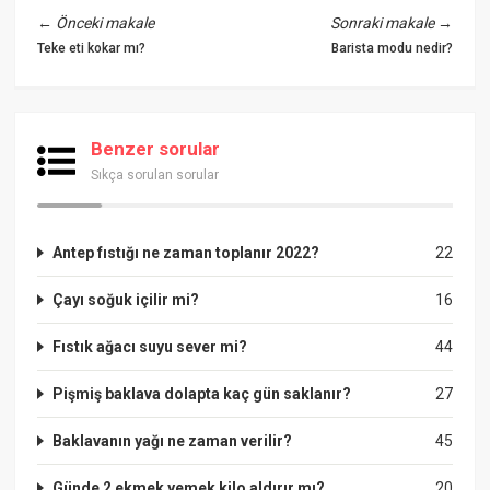
←
Önceki makale
Sonraki makale
→
Teke eti kokar mı?
Barista modu nedir?
Benzer sorular
Sıkça sorulan sorular
Antep fıstığı ne zaman toplanır 2022?
22
Çayı soğuk içilir mi?
16
Fıstık ağacı suyu sever mi?
44
Pişmiş baklava dolapta kaç gün saklanır?
27
Baklavanın yağı ne zaman verilir?
45
Günde 2 ekmek yemek kilo aldırır mı?
20