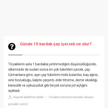
Günde 10 bardak çay içersek ne olur?
Tiryakilerin asla 1 bardakla yetinmediğini düşünüldüğünde,
ülkemizde de sudan sonra en çok tüketilen içecek, çay.
Uzmanlara göre, aşırı çay tüketimi mide bulantısı, baş ağrısı,
sinir bozukluğu, kalpte çarpıntı, elde titreme, demir eksikliği,
kansızlık ve uykusuzluk gibi birçok soruna yol açtığını
açıkladı.
Kaynak kaldırma talebi
Cevabın tamamını burada okuyun:
|
yeniakit.com.tr