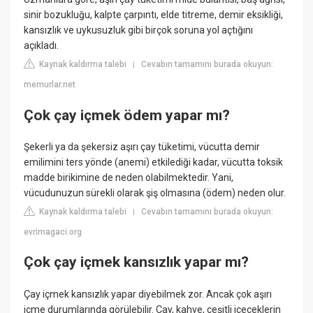
sinir bozukluğu, kalpte çarpıntı, elde titreme, demir eksikliği,
kansızlık ve uykusuzluk gibi birçok soruna yol açtığını
açıkladı.
Kaynak kaldırma talebi
Cevabın tamamını burada okuyun:
|
memurlar.net
Çok çay içmek ödem yapar mı?
Şekerli ya da şekersiz aşırı çay tüketimi, vücutta demir
emilimini ters yönde (anemi) etkilediği kadar, vücutta toksik
madde birikimine de neden olabilmektedir. Yani,
vücudunuzun sürekli olarak şiş olmasına (ödem) neden olur.
Kaynak kaldırma talebi
Cevabın tamamını burada okuyun:
|
evrimagaci.org
Çok çay içmek kansızlık yapar mı?
Çay içmek kansızlık yapar diyebilmek zor. Ancak çok aşırı
içme durumlarında görülebilir. Çay, kahve, çeşitli içeceklerin