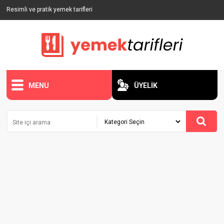
Resimli ve pratik yemek tarifleri
MENU
ÜYELİK