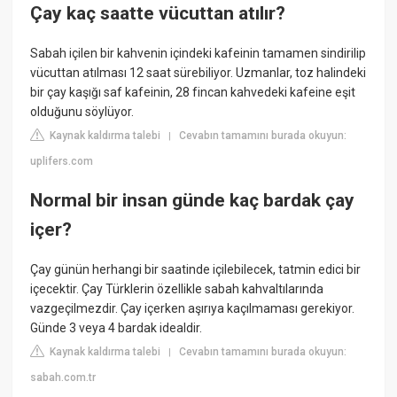
Çay kaç saatte vücuttan atılır?
Sabah içilen bir kahvenin içindeki kafeinin tamamen sindirilip
vücuttan atılması 12 saat sürebiliyor. Uzmanlar, toz halindeki
bir çay kaşığı saf kafeinin, 28 fincan kahvedeki kafeine eşit
olduğunu söylüyor.
Kaynak kaldırma talebi
Cevabın tamamını burada okuyun:
|
uplifers.com
Normal bir insan günde kaç bardak çay
içer?
Çay günün herhangi bir saatinde içilebilecek, tatmin edici bir
içecektir. Çay Türklerin özellikle sabah kahvaltılarında
vazgeçilmezdir. Çay içerken aşırıya kaçılmaması gerekiyor.
Günde 3 veya 4 bardak idealdir.
Kaynak kaldırma talebi
Cevabın tamamını burada okuyun:
|
sabah.com.tr