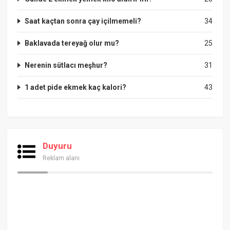
Saat kaçtan sonra çay içilmemeli?
34
Baklavada tereyağ olur mu?
25
Nerenin sütlacı meşhur?
31
1 adet pide ekmek kaç kalori?
43
Duyuru
Reklam alanı