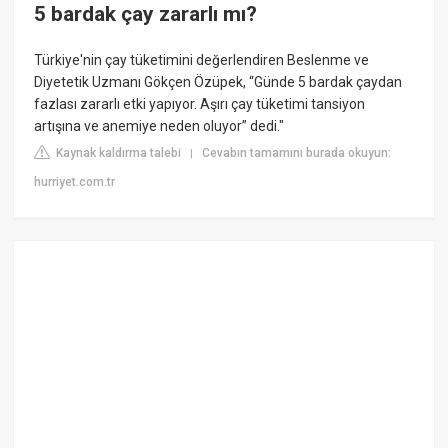
5 bardak çay zararlı mı?
Türkiye'nin çay tüketimini değerlendiren Beslenme ve
Diyetetik Uzmanı Gökçen Özüpek, “Günde 5 bardak çaydan
fazlası zararlı etki yapıyor. Aşırı çay tüketimi tansiyon
artışına ve anemiye neden oluyor” dedi."
Kaynak kaldırma talebi
Cevabın tamamını burada okuyun:
|
hurriyet.com.tr