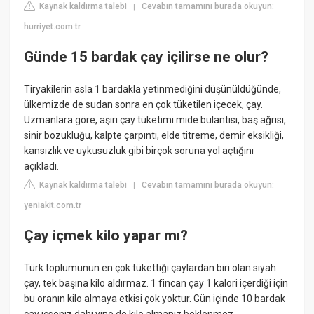
Kaynak kaldırma talebi
Cevabın tamamını burada okuyun:
|
hurriyet.com.tr
Günde 15 bardak çay içilirse ne olur?
Tiryakilerin asla 1 bardakla yetinmediğini düşünüldüğünde,
ülkemizde de sudan sonra en çok tüketilen içecek, çay.
Uzmanlara göre, aşırı çay tüketimi mide bulantısı, baş ağrısı,
sinir bozukluğu, kalpte çarpıntı, elde titreme, demir eksikliği,
kansızlık ve uykusuzluk gibi birçok soruna yol açtığını
açıkladı.
Kaynak kaldırma talebi
Cevabın tamamını burada okuyun:
|
yeniakit.com.tr
Çay içmek kilo yapar mı?
Türk toplumunun en çok tükettiği çaylardan biri olan siyah
çay, tek başına kilo aldırmaz. 1 fincan çay 1 kalori içerdiği için
bu oranın kilo almaya etkisi çok yoktur. Gün içinde 10 bardak
çay içseniz dahi yine de kilo almanız beklenmez.