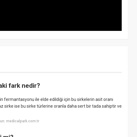
aki fark nedir?
in fermantasyonu ile elde edildiği için bu sirkelerin asit oranı
z sirke ise bu sirke türlerine oranla daha sert bir tada sahiptir ve
un: medicalpark.com.tr