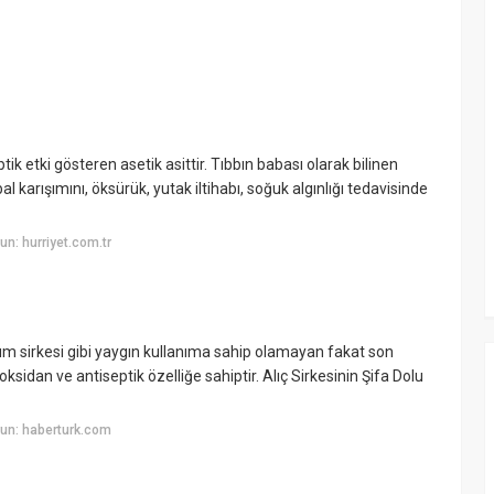
ik etki gösteren asetik asittir. Tıbbın babası olarak bilinen
al karışımını, öksürük, yutak iltihabı, soğuk algınlığı tedavisinde
n: hurriyet.com.tr
üzüm sirkesi gibi yaygın kullanıma sahip olamayan fakat son
idan ve antiseptik özelliğe sahiptir. Alıç Sirkesinin Şifa Dolu
un: haberturk.com