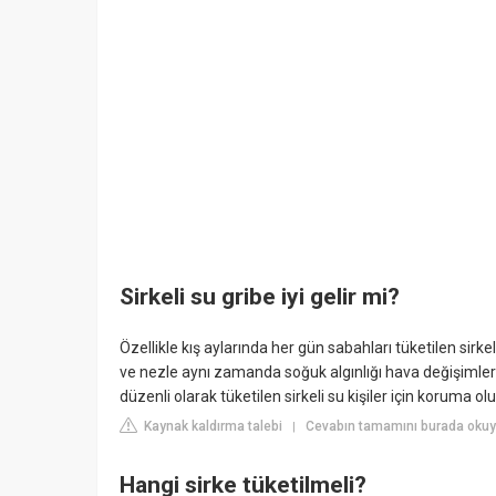
Sirkeli su gribe iyi gelir mi?
Özellikle kış aylarında her gün sabahları tüketilen sirkel
ve nezle aynı zamanda soğuk algınlığı hava değişimler
düzenli olarak tüketilen sirkeli su kişiler için koruma ol
Kaynak kaldırma talebi
Cevabın tamamını burada okuyu
|
Hangi sirke tüketilmeli?