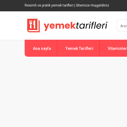
Resimli ve pratik yemek tarifleri | Sitemize Hoşgeldiniz
Ana sayfa
Yemek Tarifleri
Vitaminler