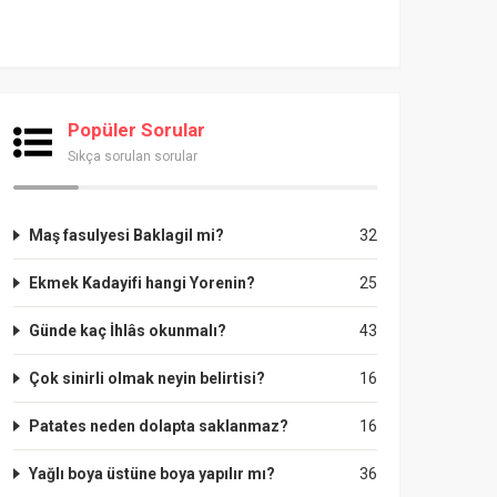
Popüler Sorular
Sıkça sorulan sorular
Maş fasulyesi Baklagil mi?
32
Ekmek Kadayifi hangi Yorenin?
25
Günde kaç İhlâs okunmalı?
43
Çok sinirli olmak neyin belirtisi?
16
Patates neden dolapta saklanmaz?
16
Yağlı boya üstüne boya yapılır mı?
36