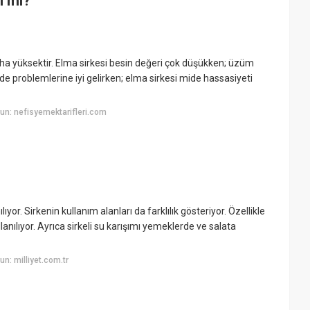
i mi?
aha yüksektir. Elma sirkesi besin değeri çok düşükken; üzüm
de problemlerine iyi gelirken; elma sirkesi mide hassasiyeti
n: nefisyemektarifleri.com
or. Sirkenin kullanım alanları da farklılık gösteriyor. Özellikle
lanılıyor. Ayrıca sirkeli su karışımı yemeklerde ve salata
n: milliyet.com.tr