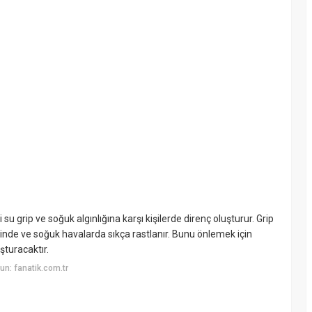
i su grip ve soğuk algınlığına karşı kişilerde direnç oluşturur. Grip
inde ve soğuk havalarda sıkça rastlanır. Bunu önlemek için
uşturacaktır.
n: fanatik.com.tr