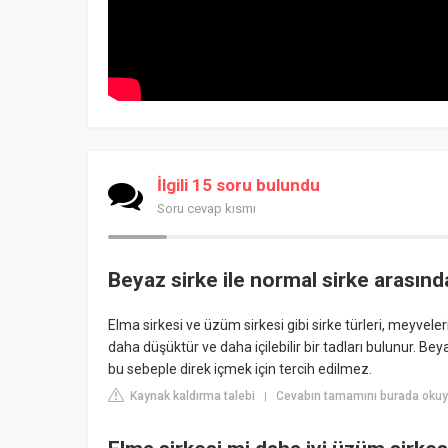
İlgili 15 soru bulundu
Soru cevap kısmı
Beyaz sirke ile normal sirke arasınd
Elma sirkesi ve üzüm sirkesi gibi sirke türleri, meyveler
daha düşüktür ve daha içilebilir bir tadları bulunur. Beya
bu sebeple direk içmek için tercih edilmez.
Kaynak kaldırma talebi
Cevabın tamamını burada okuy
|