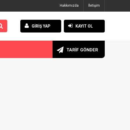
Hakkımızda
İletişim
GİRİŞ YAP
KAYIT OL
TARİF GÖNDER