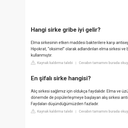
Hangi sirke gribe iyi gelir?
Elma sirkesinin etken maddesi bakterilere karşı antisept
Hipokrat, “oksimel” olarak adlandırılan elma sirkesi ve b
kullanmıştır.
Kaynak kaldırma talebi
Cevabın tamamını burada okuyu
|
En şifalı sirke hangisi?
Alıç sirkesi sağlımız için oldukça faydalıdır. Elma ve 
dönemde de popülerleşmeye başlayan alış sirkesi antioks
Faydaları düşündüğümüzden fazladır.
Kaynak kaldırma talebi
Cevabın tamamını burada okuy
|