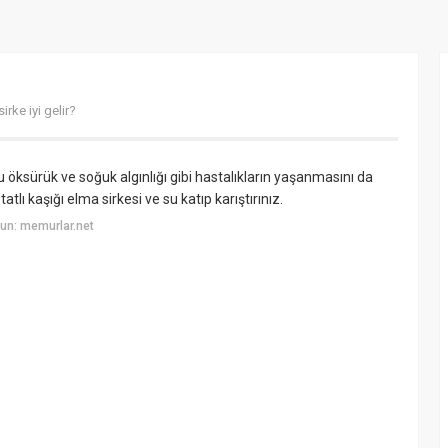
irke iyi gelir?
u öksürük ve soğuk algınlığı gibi hastalıkların yaşanmasını da
tatlı kaşığı elma sirkesi ve su katıp karıştırınız.
un: memurlar.net