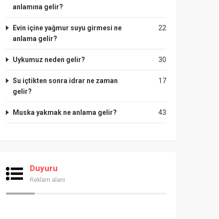
anlamına gelir?
Evin içine yağmur suyu girmesi ne
22
anlama gelir?
Uykumuz neden gelir?
30
Su içtikten sonra idrar ne zaman
17
gelir?
Muska yakmak ne anlama gelir?
43
Duyuru
Reklam alanı