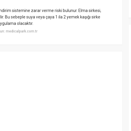
dirim sistemine zarar verme riski bulunur. Elma sirkesi,
lir. Bu sebeple suya veya çaya 1 ila 2 yemek kaşığı sirke
uygulama olacaktır.
un: medicalpark.com.tr