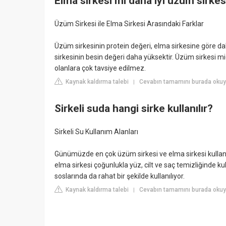
Elma sirkesi mi daha iyi üzüm sirkes
Üzüm Sirkesi ile Elma Sirkesi Arasındaki Farklar
Üzüm sirkesinin protein değeri, elma sirkesine göre d
sirkesinin besin değeri daha yüksektir. Üzüm sirkesi mi
olanlara çok tavsiye edilmez.
Kaynak kaldırma talebi
Cevabın tamamını burada okuyu
|
Sirkeli suda hangi sirke kullanılır?
Sirkeli Su Kullanım Alanları
Günümüzde en çok üzüm sirkesi ve elma sirkesi kullanılıy
elma sirkesi çoğunlukla yüz, cilt ve saç temizliğinde kul
soslarında da rahat bir şekilde kullanılıyor.
Kaynak kaldırma talebi
Cevabın tamamını burada okuyu
|