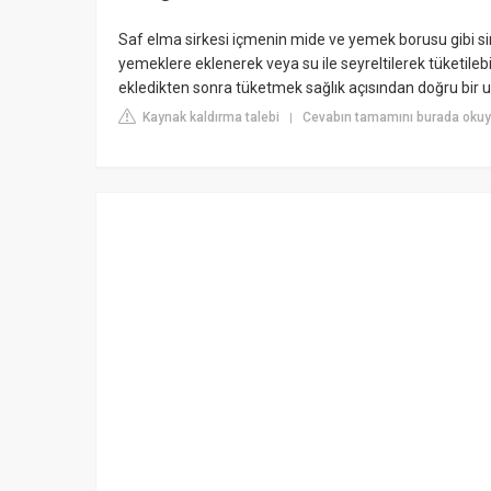
Saf elma sirkesi içmenin mide ve yemek borusu gibi sin
yemeklere eklenerek veya su ile seyreltilerek tüketilebi
ekledikten sonra tüketmek sağlık açısından doğru bir 
Kaynak kaldırma talebi
Cevabın tamamını burada okuy
|