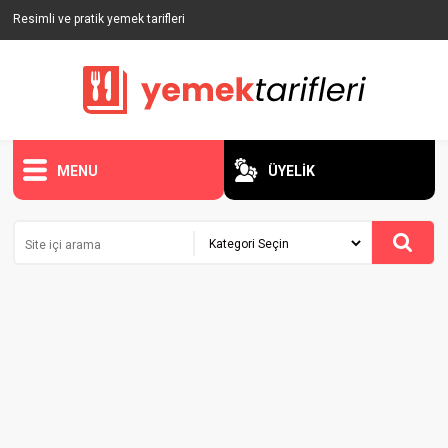
Resimli ve pratik yemek tarifleri
MENU
ÜYELİK