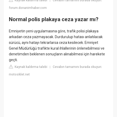
Kaynak kaldırma talebi
Cevabın tamamını burada okuyun:
|
forum.donanimhaber.com
Normal polis plakaya ceza yazar mı?
Emniyetin yeni uygulamasına göre, trafik polisi plakaya
arkadan ceza yazmayacak. Durdurulup hatası anlatılacak
sürücü, aynı hatayı tekrarlarsa ceza kesilecek. Emniyet
Genel Müdürlüğü trafikte kural ihlallerinin önlenebilmesi ve
denetimden beklenen sonuçların alınabilmesi için harekete
geçti.
Kaynak kaldırma talebi
Cevabın tamamını burada okuyun:
|
motosiklet.net