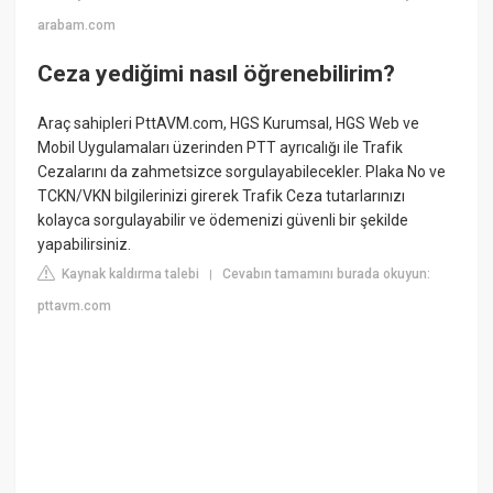
arabam.com
Ceza yediğimi nasıl öğrenebilirim?
Araç sahipleri PttAVM.com, HGS Kurumsal, HGS Web ve
Mobil Uygulamaları üzerinden PTT ayrıcalığı ile Trafik
Cezalarını da zahmetsizce sorgulayabilecekler. Plaka No ve
TCKN/VKN bilgilerinizi girerek Trafik Ceza tutarlarınızı
kolayca sorgulayabilir ve ödemenizi güvenli bir şekilde
yapabilirsiniz.
Kaynak kaldırma talebi
Cevabın tamamını burada okuyun:
|
pttavm.com