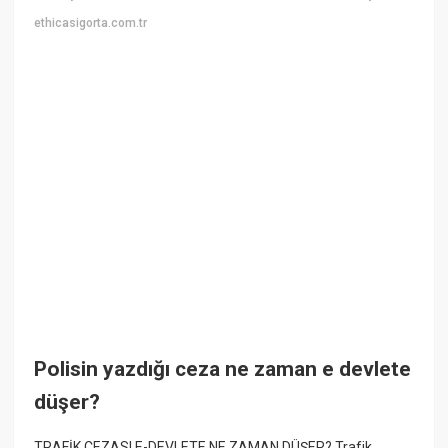
ethicasigorta.com.tr
Polisin yazdığı ceza ne zaman e devlete
düşer?
TRAFİK CEZASI E-DEVLETE NE ZAMAN DÜŞER? Trafik