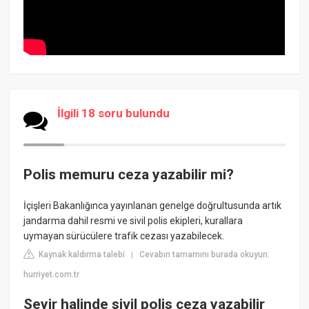
İlgili 18 soru bulundu
Polis memuru ceza yazabilir mi?
İçişleri Bakanlığınca yayınlanan genelge doğrultusunda artık
jandarma dahil resmi ve sivil polis ekipleri, kurallara
uymayan sürücülere trafik cezası yazabilecek.
Kaynak kaldırma talebi
Cevabın tamamını burada okuyun:
|
hurriyet.com.tr
Seyir halinde sivil polis ceza yazabilir