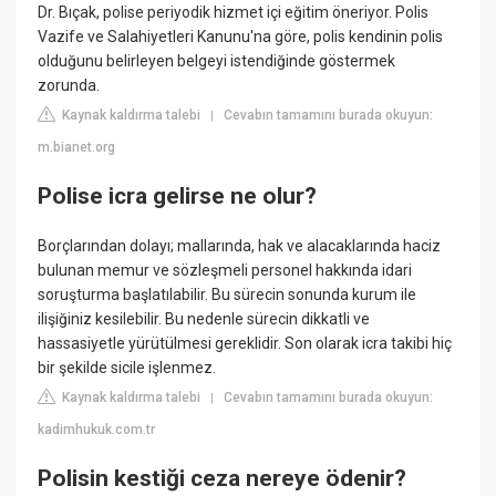
Dr. Bıçak, polise periyodik hizmet içi eğitim öneriyor. Polis
Vazife ve Salahiyetleri Kanunu'na göre, polis kendinin polis
olduğunu belirleyen belgeyi istendiğinde göstermek
zorunda.
Kaynak kaldırma talebi
Cevabın tamamını burada okuyun:
|
m.bianet.org
Polise icra gelirse ne olur?
Borçlarından dolayı; mallarında, hak ve alacaklarında haciz
bulunan memur ve sözleşmeli personel hakkında idari
soruşturma başlatılabilir. Bu sürecin sonunda kurum ile
ilişiğiniz kesilebilir. Bu nedenle sürecin dikkatli ve
hassasiyetle yürütülmesi gereklidir. Son olarak icra takibi hiç
bir şekilde sicile işlenmez.
Kaynak kaldırma talebi
Cevabın tamamını burada okuyun:
|
kadimhukuk.com.tr
Polisin kestiği ceza nereye ödenir?