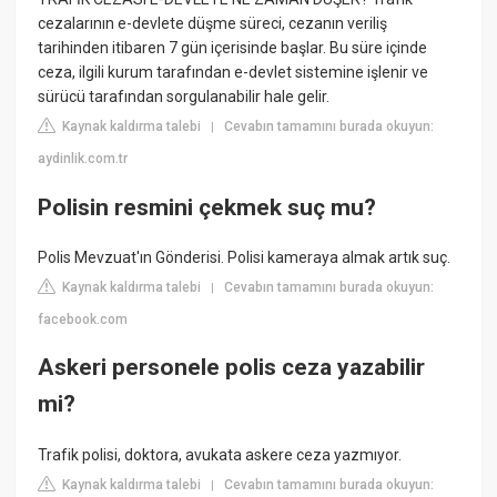
cezalarının e-devlete düşme süreci, cezanın veriliş
tarihinden itibaren 7 gün içerisinde başlar. Bu süre içinde
ceza, ilgili kurum tarafından e-devlet sistemine işlenir ve
sürücü tarafından sorgulanabilir hale gelir.
Kaynak kaldırma talebi
Cevabın tamamını burada okuyun:
|
aydinlik.com.tr
Polisin resmini çekmek suç mu?
Polis Mevzuat'ın Gönderisi. Polisi kameraya almak artık suç.
Kaynak kaldırma talebi
Cevabın tamamını burada okuyun:
|
facebook.com
Askeri personele polis ceza yazabilir
mi?
Trafik polisi, doktora, avukata askere ceza yazmıyor.
Kaynak kaldırma talebi
Cevabın tamamını burada okuyun:
|