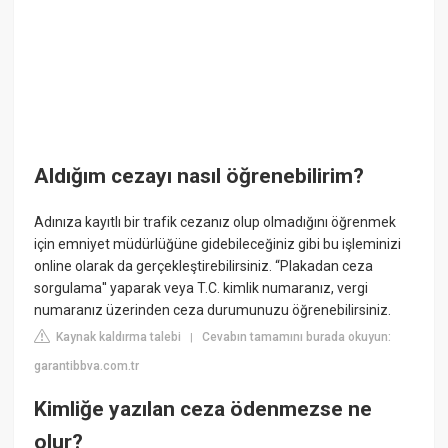
Aldığım cezayı nasıl öğrenebilirim?
Adınıza kayıtlı bir trafik cezanız olup olmadığını öğrenmek
için emniyet müdürlüğüne gidebileceğiniz gibi bu işleminizi
online olarak da gerçekleştirebilirsiniz. “Plakadan ceza
sorgulama'' yaparak veya T.C. kimlik numaranız, vergi
numaranız üzerinden ceza durumunuzu öğrenebilirsiniz.
Kaynak kaldırma talebi
Cevabın tamamını burada okuyun:
|
garantibbva.com.tr
Kimliğe yazılan ceza ödenmezse ne
olur?