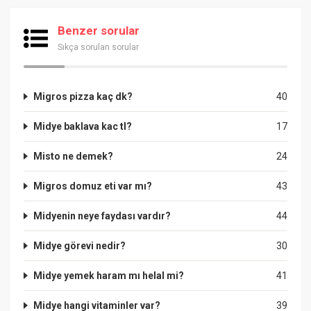
Benzer sorular
Sıkça sorulan sorular
Migros pizza kaç dk?
40
Midye baklava kac tl?
17
Misto ne demek?
24
Migros domuz eti var mı?
43
Midyenin neye faydası vardır?
44
Midye görevi nedir?
30
Midye yemek haram mı helal mi?
41
Midye hangi vitaminler var?
39