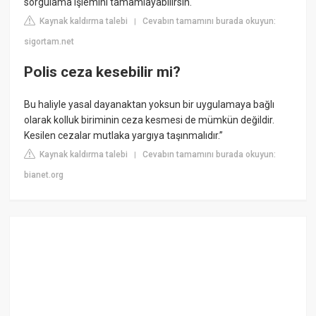
sorgulama işlemini tamamlayabilirsin.
Kaynak kaldırma talebi
Cevabın tamamını burada okuyun:
|
sigortam.net
Polis ceza kesebilir mi?
Bu haliyle yasal dayanaktan yoksun bir uygulamaya bağlı
olarak kolluk biriminin ceza kesmesi de mümkün değildir.
Kesilen cezalar mutlaka yargıya taşınmalıdır.”
Kaynak kaldırma talebi
Cevabın tamamını burada okuyun:
|
bianet.org