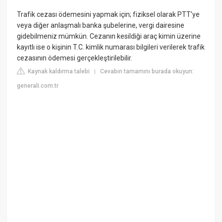
Trafik cezası ödemesini yapmak için; fiziksel olarak PTT'ye
veya diğer anlaşmalı banka şubelerine, vergi dairesine
gidebilmeniz mümkün. Cezanın kesildiği araç kimin üzerine
kayıtlı ise o kişinin T.C. kimlik numarası bilgileri verilerek trafik
cezasının ödemesi gerçekleştirilebilir.
Kaynak kaldırma talebi
Cevabın tamamını burada okuyun:
|
generali.com.tr