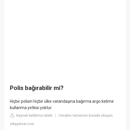
Polis bağırabilir mi?
Hiçbir polisin hiçbir ülke vatandaşına bağırma argo kelime
kullanma yetkisi yoktur.
Kaynak kaldırma talebi
Cevabın tamamını burada okuyun:
|
sikayetvar.com