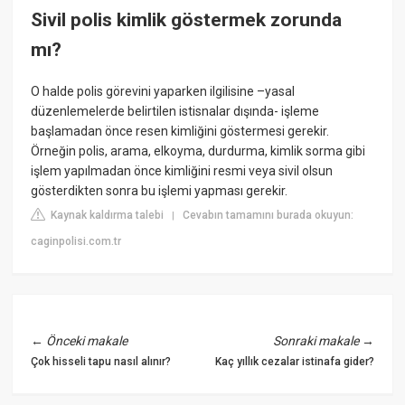
Sivil polis kimlik göstermek zorunda
mı?
O halde polis görevini yaparken ilgilisine –yasal
düzenlemelerde belirtilen istisnalar dışında- işleme
başlamadan önce resen kimliğini göstermesi gerekir.
Örneğin polis, arama, elkoyma, durdurma, kimlik sorma gibi
işlem yapılmadan önce kimliğini resmi veya sivil olsun
gösterdikten sonra bu işlemi yapması gerekir.
Kaynak kaldırma talebi
Cevabın tamamını burada okuyun:
|
caginpolisi.com.tr
←
Önceki makale
Sonraki makale
→
Çok hisseli tapu nasıl alınır?
Kaç yıllık cezalar istinafa gider?