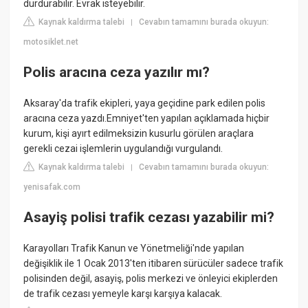
durdurabilir. Evrak isteyebilir.
Kaynak kaldırma talebi
Cevabın tamamını burada okuyun:
|
motosiklet.net
Polis aracına ceza yazılır mı?
Aksaray'da trafik ekipleri, yaya geçidine park edilen polis
aracına ceza yazdı.Emniyet'ten yapılan açıklamada hiçbir
kurum, kişi ayırt edilmeksizin kusurlu görülen araçlara
gerekli cezai işlemlerin uygulandığı vurgulandı.
Kaynak kaldırma talebi
Cevabın tamamını burada okuyun:
|
yenisafak.com
Asayiş polisi trafik cezası yazabilir mi?
Karayolları Trafik Kanun ve Yönetmeliği'nde yapılan
değişiklik ile 1 Ocak 2013'ten itibaren sürücüler sadece trafik
polisinden değil, asayiş, polis merkezi ve önleyici ekiplerden
de trafik cezası yemeyle karşı karşıya kalacak.