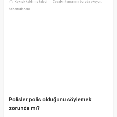
Kaynak kaldırma talebi
Cevabın tamamını burada okuyun:
|
haberturk.com
Polisler polis olduğunu söylemek
zorunda mı?