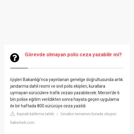
Görevde olmayan polis ceza yazabilir mi?
İçişleri Bakanlığı'nca yayınlanan genelge doğrultusunda artık
jandarma dahil resmi ve sivil polis ekipleri, kurallara
uymayan sürücülere trafik cezası yazabilecek. Mersin'de 6
bin polise eğitim verildikten sonra hayata geçen uygulama
ile bir haftada 800 sürücüye ceza yazıldı
Kaynak kaldırma talebi
Cevabın tamamını burada okuyun:
|
haberturk.com