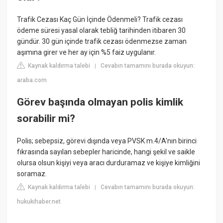
Trafik Cezası Kaç Gün İçinde Ödenmeli? Trafik cezası
ödeme süresi yasal olarak tebliğ tarihinden itibaren 30
gündür. 30 gün içinde trafik cezası ödenmezse zaman
aşımına girer ve her ay için %5 faiz uygulanır.
Kaynak kaldırma talebi
Cevabın tamamını burada okuyun:
|
araba.com
Görev başında olmayan polis kimlik
sorabilir mi?
Polis; sebepsiz, görevi dışında veya PVSK m.4/A'nın birinci
fıkrasında sayılan sebepler haricinde, hangi şekil ve saikle
olursa olsun kişiyi veya aracı durduramaz ve kişiye kimliğini
soramaz.
Kaynak kaldırma talebi
Cevabın tamamını burada okuyun:
|
hukukihaber.net