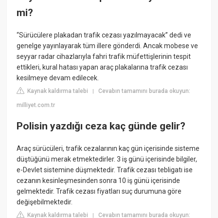
mi?
“Sürücülere plakadan trafik cezası yazılmayacak” dedi ve
genelge yayınlayarak tüm illere gönderdi. Ancak mobese ve
seyyar radar cihazlarıyla fahri trafik müfettişlerinin tespit
ettikleri, kural hatası yapan araç plakalarına trafik cezası
kesilmeye devam edilecek.
Kaynak kaldırma talebi
Cevabın tamamını burada okuyun:
|
milliyet.com.tr
Polisin yazdığı ceza kaç günde gelir?
Araç sürücüleri, trafik cezalarının kaç gün içerisinde sisteme
düştüğünü merak etmektedirler. 3 iş günü içerisinde bilgiler,
e-Devlet sistemine düşmektedir. Trafik cezası tebligatı ise
cezanın kesinleşmesinden sonra 10 iş günü içerisinde
gelmektedir. Trafik cezası fiyatları suç durumuna göre
değişebilmektedir.
Kaynak kaldırma talebi
Cevabın tamamını burada okuyun:
|