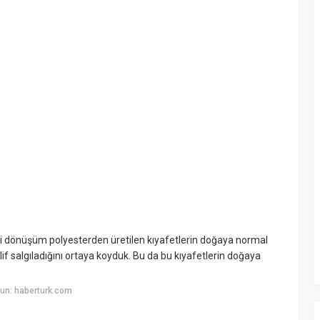
ri dönüşüm polyesterden üretilen kıyafetlerin doğaya normal
lif salgıladığını ortaya koyduk. Bu da bu kıyafetlerin doğaya
un: haberturk.com