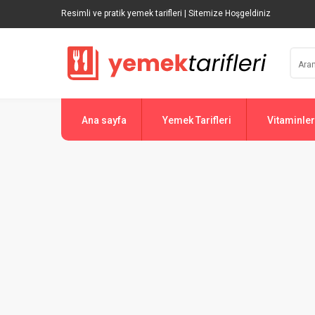
Resimli ve pratik yemek tarifleri | Sitemize Hoşgeldiniz
Ana sayfa
Yemek Tarifleri
Vitaminler