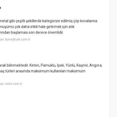
?
 metal gibi çeşitli şekillerde kategorize edilmiş çöp kovalarına
önüşümü çok daha etkili hale getirmek için atık
arından başlaması son derece önemlidir.
n: kuveytturk.com.tr
k bilinmektedir. Keten, Pamuklu, İpek, Yünlü, Kaşmir, Angora,
kumaş türleri arasında maksimum kullanılan maksimum
un: mrm.com.tr