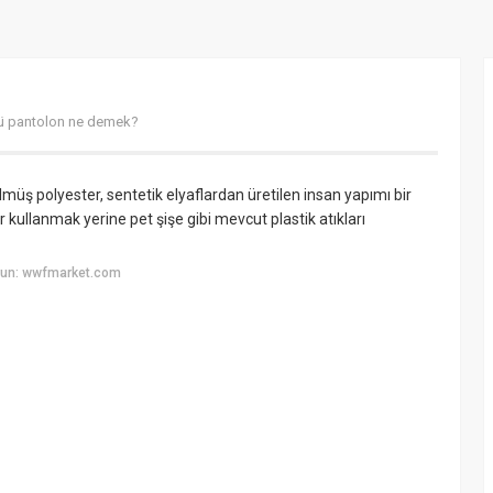
ü pantolon ne demek?
üş polyester, sentetik elyaflardan üretilen insan yapımı bir
ullanmak yerine pet şişe gibi mevcut plastik atıkları
yun: wwfmarket.com