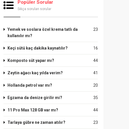
Popüler Sorular
Sıkça sorulan sorular
Yemek ve soslara özel krema tatlı da
23
kullanılır mı?
Keçi sütü kaç dakika kaynatılır?
16
Komposto süt yapar mı?
44
Zeytin ağacı kaç yılda verim?
41
Hollanda petrol var mı?
20
Egzama da denize girilir mi?
35
11 Pro Max 128 GB var mı?
44
Tarlaya gübre ne zaman atılır?
23