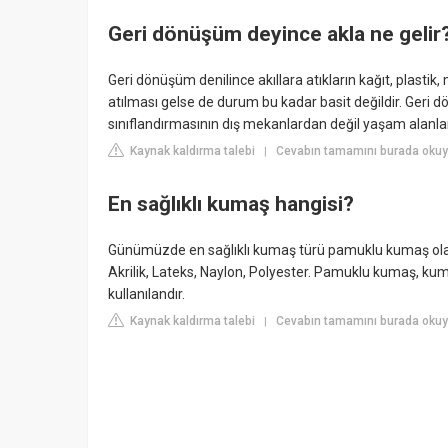
Geri dönüşüm deyince akla ne gelir
Geri dönüşüm denilince akıllara atıkların kağıt, plastik,
atılması gelse de durum bu kadar basit değildir. Geri d
sınıflandırmasının dış mekanlardan değil yaşam alanl
Kaynak kaldırma talebi
Cevabın tamamını burada okuyu
|
En sağlıklı kumaş hangisi?
Günümüzde en sağlıklı kumaş türü pamuklu kumaş olara
Akrilik, Lateks, Naylon, Polyester. Pamuklu kumaş, 
kullanılandır.
Kaynak kaldırma talebi
Cevabın tamamını burada okuy
|