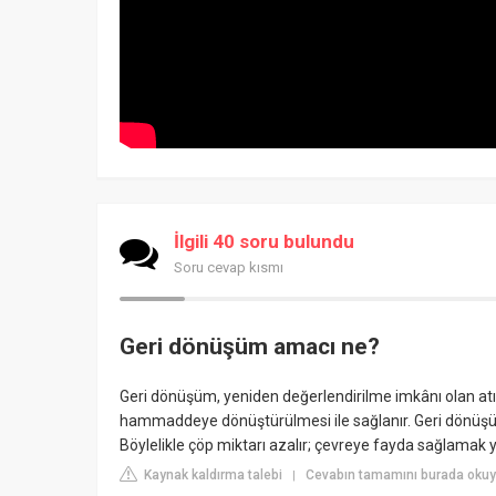
İlgili 40 soru bulundu
Soru cevap kısmı
Geri dönüşüm amacı ne?
Geri dönüşüm, yeniden değerlendirilme imkânı olan atıkla
hammaddeye dönüştürülmesi ile sağlanır. Geri dönüşüm
Böylelikle çöp miktarı azalır; çevreye fayda sağlamak y
Kaynak kaldırma talebi
Cevabın tamamını burada okuyu
|