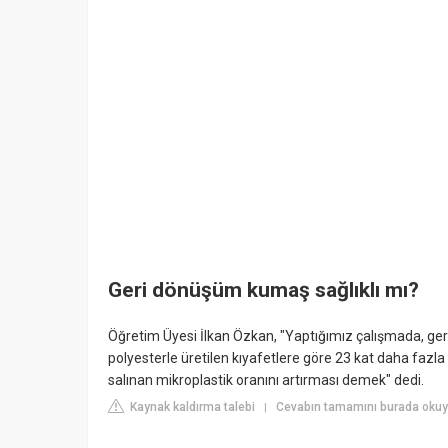
Geri dönüşüm kumaş sağlıklı mı?
Öğretim Üyesi İlkan Özkan, "Yaptığımız çalışmada, ge
polyesterle üretilen kıyafetlere göre 23 kat daha fazla 
salınan mikroplastik oranını artırması demek" dedi.
Kaynak kaldırma talebi
Cevabın tamamını burada okuy
|