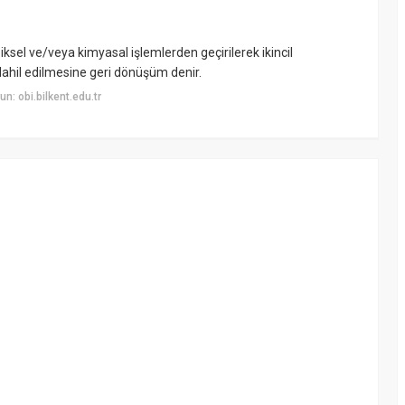
ziksel ve/veya kimyasal işlemlerden geçirilerek ikincil
hil edilmesine geri dönüşüm denir.
: obi.bilkent.edu.tr