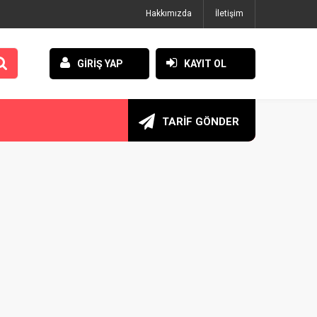
Hakkımızda
İletişim
GİRİŞ YAP
KAYIT OL
TARİF GÖNDER