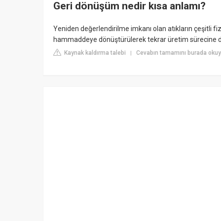
Geri dönüşüm nedir kısa anlamı?
Yeniden değerlendirilme imkanı olan atıkların çeşitli fi
hammaddeye dönüştürülerek tekrar üretim sürecine da
Kaynak kaldırma talebi
Cevabın tamamını burada okuyun
|