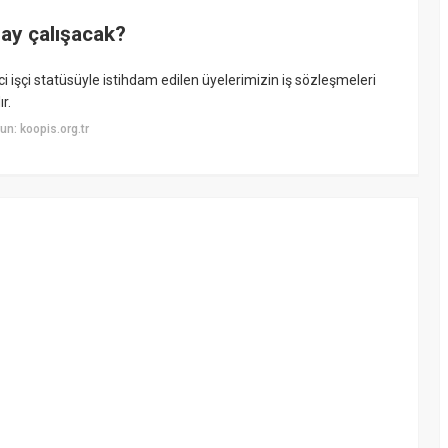
 ay çalışacak?
ici işçi statüsüyle istihdam edilen üyelerimizin iş sözleşmeleri
r.
n: koopis.org.tr