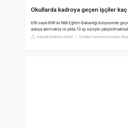
Okullarda kadroya geçen işçiler kaç
696 sayılı KHK ile Milli Eğitim Bakanlığı bünyesinde geç
askıya alınmakta ve yılda 10 ay süreyle çalıştırılmaktadı
Kaynak kaldırma talebi
Cevabın tamamını burada okuyu
|