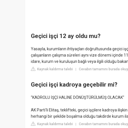
Geçici işçi 12 ay oldu mu?
Yasayla, kurumların ihtiyaçları doğrultusunda geçici işçi
çalışanların çalışma süreleri aynı vize dönemi içinde 
idare, kurum ve kuruluşun bağlı veya ilgili olduğu bakanl
Kaynak kaldırma talebi
Cevabın tamamını burada okuyu
|
Geçici işçi kadroya geçebilir mi?
"KADROLU İŞÇİ HALİNE DÖNÜŞTÜRÜLMÜŞ OLACAK"
AK Parti'li Elitaş, teklifteki, geçici işçilere kadroya iliş
herhangi bir şekilde boşalma olduğu takdirde kurum il
Kaynak kaldırma talebi
Cevabın tamamını burada okuy
|