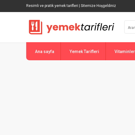
Resimli ve pratik yemek tarifleri | Sitemize Hoşgeldiniz
Ana sayfa
Yemek Tarifleri
Vitaminler