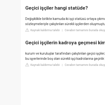
Geçici işçiler hangi statüde?
Değişiklikle birlikte kamuda iki işçi statüsü ortaya çıkmışt
sözleşmeleriyle çalıştırılan sürekli işçilerden oluşmuştur
Kaynak kaldırma talebi
Cevabın tamamını burada okuy
|
Geçici işçilerin kadroya geçmesi kim
kurum ve kuruluşlar tarafından çalıştırılan geçici işçiler;
bu işyerlerinde boş olan sürekli işçi kadrolarına geçirilir.
Kaynak kaldırma talebi
Cevabın tamamını burada okuyu
|