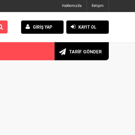
Hakkımızda
İletişim
GİRİŞ YAP
KAYIT OL
TARİF GÖNDER