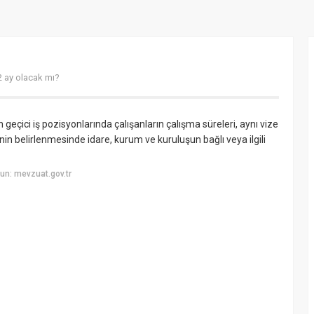
12 ay olacak mı?
n geçici iş pozisyonlarında çalışanların çalışma süreleri, aynı vize
nin belirlenmesinde idare, kurum ve kuruluşun bağlı veya ilgili
un: mevzuat.gov.tr