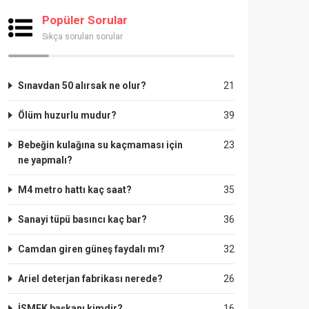
Popüler Sorular
Sıkça sorulan sorular
Sınavdan 50 alırsak ne olur?
21
Ölüm huzurlu mudur?
39
Bebeğin kulağına su kaçmaması için
23
ne yapmalı?
M4 metro hattı kaç saat?
35
Sanayi tüpü basıncı kaç bar?
36
Camdan giren güneş faydalı mı?
32
Ariel deterjan fabrikası nerede?
26
İSMEK başkanı kimdir?
16