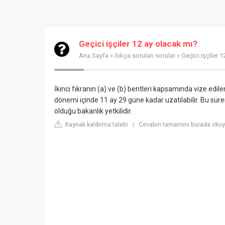
Geçici işçiler 12 ay olacak mı?
Ana Sayfa
»
Sıkça sorulan sorular
» Geçici işçiler 
İkinci fıkranın (a) ve (b) bentleri kapsamında vize edile
dönemi içinde 11 ay 29 güne kadar uzatılabilir. Bu süre
olduğu bakanlık yetkilidir.
Kaynak kaldırma talebi
Cevabın tamamını burada okuy
|