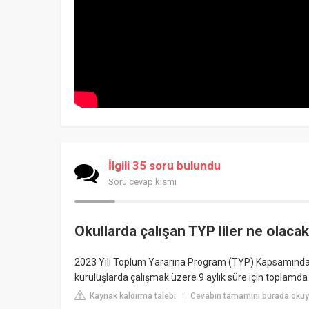
İlgili 35 soru bulundu
Soru cevap kısmı
Okullarda çalışan TYP liler ne olaca
2023 Yılı Toplum Yararına Program (TYP) Kapsamında 
kuruluşlarda çalışmak üzere 9 aylık süre için toplamda 18
Kaynak kaldırma talebi
Cevabın tamamını burada okuyun
|