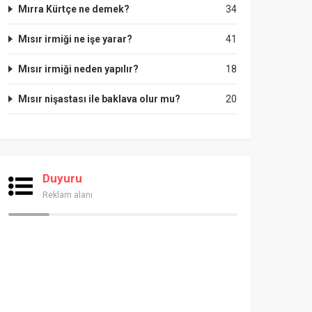
Mırra Kürtçe ne demek?
34
Mısır irmiği ne işe yarar?
41
Mısır irmiği neden yapılır?
18
Mısır nişastası ile baklava olur mu?
20
Duyuru
Reklam alanı