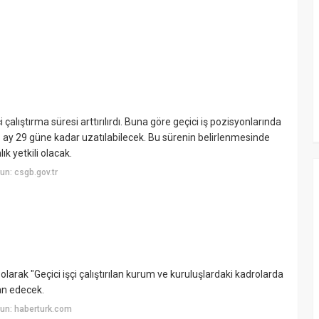
 çalıştırma süresi arttırılırdı. Buna göre geçici iş pozisyonlarında
11 ay 29 güne kadar uzatılabilecek. Bu sürenin belirlenmesinde
ık yetkili olacak.
n: csgb.gov.tr
kin olarak "Geçici işçi çalıştırılan kurum ve kuruluşlardaki kadrolarda
an edecek.
un: haberturk.com