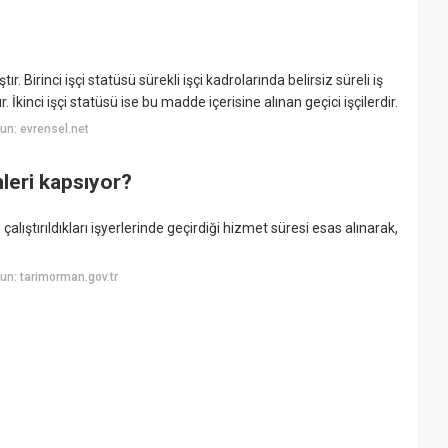
ır. Birinci işçi statüsü sürekli işçi kadrolarında belirsiz süreli iş
. İkinci işçi statüsü ise bu madde içerisine alınan geçici işçilerdir.
un: evrensel.net
leri kapsıyor?
 çalıştırıldıkları işyerlerinde geçirdiği hizmet süresi esas alınarak,
n: tarimorman.gov.tr