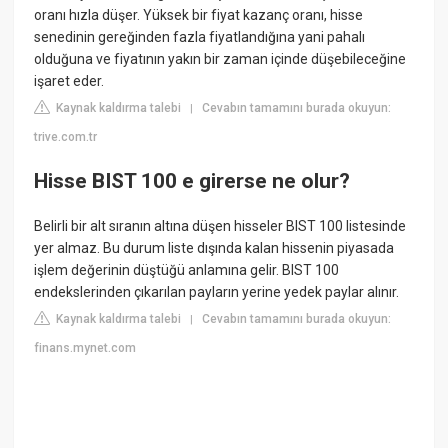
oranı hızla düşer. Yüksek bir fiyat kazanç oranı, hisse
senedinin gereğinden fazla fiyatlandığına yani pahalı
olduğuna ve fiyatının yakın bir zaman içinde düşebileceğine
işaret eder.
Kaynak kaldırma talebi
Cevabın tamamını burada okuyun:
|
trive.com.tr
Hisse BIST 100 e girerse ne olur?
Belirli bir alt sıranın altına düşen hisseler BIST 100 listesinde
yer almaz. Bu durum liste dışında kalan hissenin piyasada
işlem değerinin düştüğü anlamına gelir. BIST 100
endekslerinden çıkarılan payların yerine yedek paylar alınır.
Kaynak kaldırma talebi
Cevabın tamamını burada okuyun:
|
finans.mynet.com