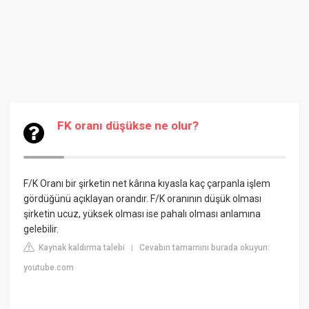
FK oranı düşükse ne olur?
F/K Oranı bir şirketin net kârına kıyasla kaç çarpanla işlem
gördüğünü açıklayan orandır. F/K oranının düşük olması
şirketin ucuz, yüksek olması ise pahalı olması anlamına
gelebilir.
Kaynak kaldırma talebi
Cevabın tamamını burada okuyun:
|
youtube.com