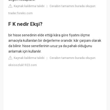
Kaynak kaldırma talebi
Cevabın tamamını burada okuyun:
|
trader.foreks.com
F K nedir Ekşi?
bir hisse senedinin elde ettiği kâra göre fiyatını ölçme
amacıyla kullanılan bir değerleme oranıdır. kâr çarpanı olarak
da bilinir. hisse senetlerinin ucuz ya da pahalı olduğunu
anlamak için kullanılır.
Kaynak kaldırma talebi
Cevabın tamamını burada okuyun:
|
eksisozluk1923.com