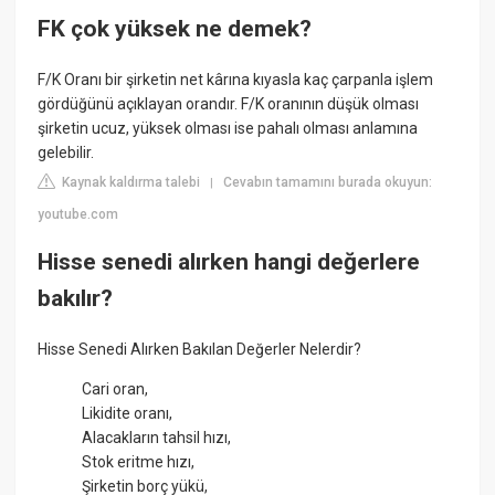
FK çok yüksek ne demek?
F/K Oranı bir şirketin net kârına kıyasla kaç çarpanla işlem
gördüğünü açıklayan orandır. F/K oranının düşük olması
şirketin ucuz, yüksek olması ise pahalı olması anlamına
gelebilir.
Kaynak kaldırma talebi
Cevabın tamamını burada okuyun:
|
youtube.com
Hisse senedi alırken hangi değerlere
bakılır?
Hisse Senedi Alırken Bakılan Değerler Nelerdir?
Cari oran,
Likidite oranı,
Alacakların tahsil hızı,
Stok eritme hızı,
Şirketin borç yükü,