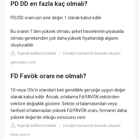
PD DD en fazla kaç olmalı?
PD/DD oranı için sınır değer 1 olarak kabul edilir.
Bu oranın 1'den yüksek olması, şirket hisselerinin piyasada
olması gerekenden çok daha yüksek fiyatlandığı algısını
oluşturabilir.
Kaynak kaldırma talebi
Cevabın tamamını burada okuyun:
|
getmidas.com
FD Favök oranı ne olmalı?
10 veya 10x'in standart katı genellikle gerçeğe uygun değer
olarak kabul edilir. Ancak, ortalama Fd/FAVÖK sektörden
sektöre değişiklik gösterir. Sektör ortalamasından veya
tarihsel ortalamadan yüksek Fd/FAVÖK oranı, firmanın daha
yüksek değerde olduğu sonucunu verir.
Kaynak kaldırma talebi
Cevabın tamamını burada okuyun:
|
trive.com.tr