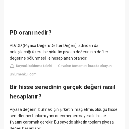
PD oranı nedir?
PD/DD (Piyasa Değeri/Defter Değeri), adından da
anlaşılacağı üzere bir şirketin piyasa değerininin defter
değerine bölünmesi ile hesaplanan orandır.
Kaynak kaldırma talebi
Cevabın tamamını burada okuyun:
|
unlumenkul.com
Bir hisse senedinin gerçek değeri nasıl
hesaplanır?
Piyasa değerini bulmak için şirketin ihraç etmiş oldugu hisse
senetlerinin toplamı yani ödenmiş sermayesi ile hisse
fiyatını çarpmak gerekir. Bu sayede şirketin toplam piyasa
değeri hesaplanır.