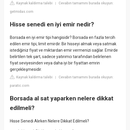
Kaynak kaldırma talebi
Cevabın tamamını burada okuyun:
|
getmidas.com
Hisse senedi en iyi emir nedir?
Borsada en iyi emir tipi hangisidir? Borsada en fazla tercih
edilen emir tipi, limit emirdir. Bir hisseyi almak veya satmak
istediğiniz fiyat ve miktardan emir vermenizi sağlar. Emirde
belirtilen tek şart, sadece yatırımcı tarafından belirlenen
fiyat seviyesinden veya daha iyi bir fiyattan emrin
gerçekleşmesidir.
Kaynak kaldırma talebi
Cevabın tamamını burada okuyun:
|
paratic.com
Borsada al sat yaparken nelere dikkat
edilmeli?
Hisse Senedi Alırken Nelere Dikkat Edilmeli?