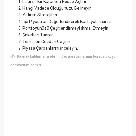
Lisanslı Bir Kurumda Hesap Açtırın.
Hangi Vadede Olduğunuzu Belirleyin.
Yatırım Stratejileri.
İşe Piyasaları Değerlendirerek Başlayabilirsiniz.
Portföyünüzü Çeşitlendirmeyi İhmal Etmeyin.
Şirketleri Tanıyın.
Temelleri Gözden Geçirin.
Piyasa Çarpanlarını İnceleyin.
Kaynak kaldırma talebi
Cevabın tamamını burada okuyun:
|
gcmyatirim.com.tr