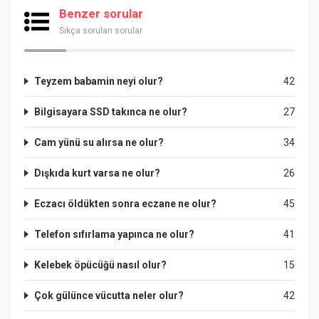
Benzer sorular
Sıkça sorulan sorular
Teyzem babamin neyi olur?
42
Bilgisayara SSD takınca ne olur?
27
Cam yünü su alırsa ne olur?
34
Dışkıda kurt varsa ne olur?
26
Eczacı öldükten sonra eczane ne olur?
45
Telefon sıfırlama yapınca ne olur?
41
Kelebek öpücüğü nasıl olur?
15
Çok gülünce vücutta neler olur?
42