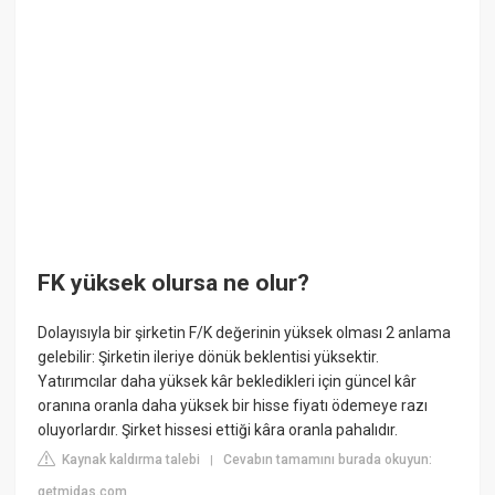
FK yüksek olursa ne olur?
Dolayısıyla bir şirketin F/K değerinin yüksek olması 2 anlama
gelebilir: Şirketin ileriye dönük beklentisi yüksektir.
Yatırımcılar daha yüksek kâr bekledikleri için güncel kâr
oranına oranla daha yüksek bir hisse fiyatı ödemeye razı
oluyorlardır. Şirket hissesi ettiği kâra oranla pahalıdır.
Kaynak kaldırma talebi
Cevabın tamamını burada okuyun:
|
getmidas.com