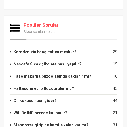
Popüler Sorular
Sıkça sorulan sorular
Karadenizin hangi tatlısı meşhur?
29
Nescafe Sıcak çikolata nasıl yapılır?
15
Taze makarna buzdolabında saklanır mı?
16
Haftasonu euro Bozdurulur mu?
45
Dil kokusu nasıl gider?
44
Will Be ING nerede kullanılır?
21
Menopoza girip de hamile kalan var mı?
31