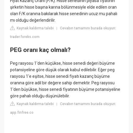
Fiyat Kazanç Oranı (F/K): Hisse senedinin piyasa fiyatının
şirketin hisse başına karına bölünmesiyle elde edilen oran
olan F/K oranına bakılarak hisse senedinin ucuz mu pahalı
mı olduğu değerlendirilir.
Kaynak kaldırma talebi
Cevabın tamamını burada okuyun:
|
trader.foreks.com
PEG oranı kaç olmalı?
Peg rasyosu 1'den küçükse, hisse senedi değeri büyüme
potansiyeline göre düşük olarak kabul edilebilir. Eğer peg
rasyosu 1'e eşitse, hisse senedi fiyatı kazanç büyüme
oranına göre adil bir değere sahip demektir. Peg rasyosu
1'den büyükse, hisse senedi fiyatının büyüme potansiyeline
göre pahalı olduğu düşünülebilir.
Kaynak kaldırma talebi
Cevabın tamamını burada okuyun:
|
app.finfree.co