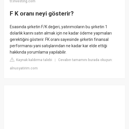
tr.investing.com
F K oranı neyi gösterir?
Esasında şirketin F/K değeri, yatırımcıların bu şirketin 1
dolarlık karını satın almak için ne kadar ödeme yapmaları
gerektiğini gösterir. FK oranı sayesinde şirketin finansal
performansı yani satışlarından ne kadar kar elde ettiği
hakkında yorumlama yapılabilir.
Kaynak kaldırma talebi
Cevabın tamamını burada okuyun:
|
alnusyatirim.com