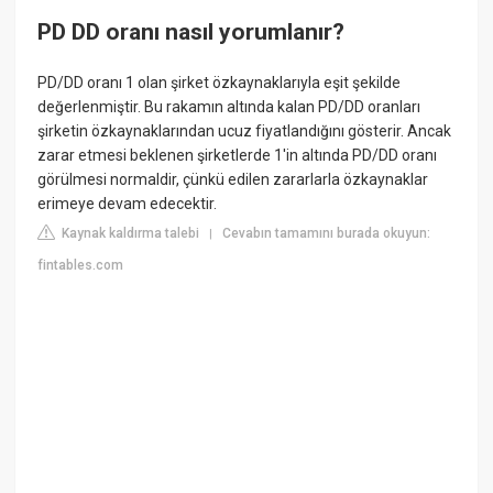
PD DD oranı nasıl yorumlanır?
PD/DD oranı 1 olan şirket özkaynaklarıyla eşit şekilde
değerlenmiştir. Bu rakamın altında kalan PD/DD oranları
şirketin özkaynaklarından ucuz fiyatlandığını gösterir. Ancak
zarar etmesi beklenen şirketlerde 1'in altında PD/DD oranı
görülmesi normaldir, çünkü edilen zararlarla özkaynaklar
erimeye devam edecektir.
Kaynak kaldırma talebi
Cevabın tamamını burada okuyun:
|
fintables.com