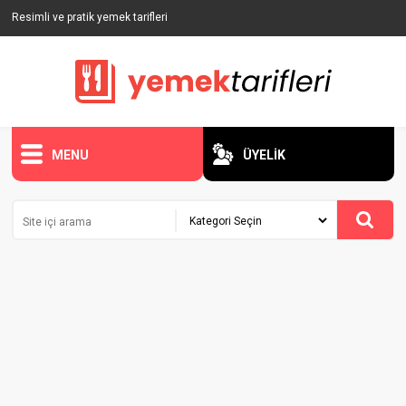
Resimli ve pratik yemek tarifleri
MENU
ÜYELİK