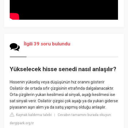
İlgili 39 soru bulundu
Yükselecek hisse senedi nasıl anlaşılır?
Hissenin yükseliş veya düşüşünün hız oranını gösterir
Osilatör de ortada sıfır çizgisinin etrafında dalgalanacaktır.
Orta çizgilerin yukarı kesilmesi al sinyali, aşağı kesilmesi ise
sat sinyali verir. Osilatör çizgisi çok aşağı ya da yukarı giderse
piyasanın aşırı alım ya da satış yapmış olduğu anlaşılır.
Kaynak kaldırma talebi
Cevabın tamamını burada okuyun:
|
dergipark.org.tr