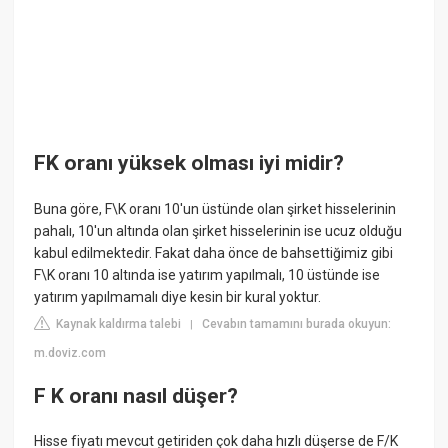
FK oranı yüksek olması iyi midir?
Buna göre, F\K oranı 10'un üstünde olan şirket hisselerinin
pahalı, 10'un altında olan şirket hisselerinin ise ucuz olduğu
kabul edilmektedir. Fakat daha önce de bahsettiğimiz gibi
F\K oranı 10 altında ise yatırım yapılmalı, 10 üstünde ise
yatırım yapılmamalı diye kesin bir kural yoktur.
Kaynak kaldırma talebi
Cevabın tamamını burada okuyun:
|
m.doviz.com
F K oranı nasıl düşer?
Hisse fiyatı mevcut getiriden çok daha hızlı düşerse de F/K