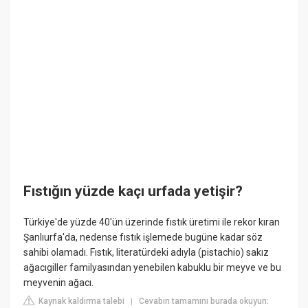
Fıstığın yüzde kaçı urfada yetişir?
Türkiye'de yüzde 40'ün üzerinde fıstık üretimi ile rekor kıran
Şanlıurfa'da, nedense fıstık işlemede bugüne kadar söz
sahibi olamadı. Fıstık, literatürdeki adıyla (pistachio) sakız
ağacıgiller familyasından yenebilen kabuklu bir meyve ve bu
meyvenin ağacı.
Kaynak kaldırma talebi
Cevabın tamamını burada okuyun:
|