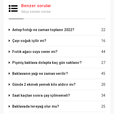
Benzer sorular
Sıkça sorulan sorular
Antep fıstığı ne zaman toplanır 2022?
22
Çayı soğuk içilir mi?
16
Fıstık ağacı suyu sever mi?
44
Pişmiş baklava dolapta kaç gün saklanır?
27
Baklavanın yağı ne zaman verilir?
45
Günde 2 ekmek yemek kilo aldırır mı?
20
Saat kaçtan sonra çay içilmemeli?
34
Baklavada tereyağ olur mu?
25