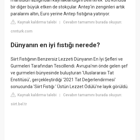
mahsulün azlığından kaynaklandığını belirterek "Bu konuda
bir diğer büyük etken de stokçular. Antep'in zenginleri artık
paralarını altın, Euro yerine Antep fıstığına yatırıyor.
Kaynak kaldırma talebi
Cevabın tamamını burada okuyun:
|
cnnturk.com
Dünyanın en iyi fıstığı nerede?
Siirt Fıstığının Benzersiz Lezzeti Dünyanın En İyi Şefleri ve
Gurmeleri Tarafından Tescillendi. Avrupa'nın önde gelen şef
ve gurmeleri bünyesinde buluşturan 'Uluslararası Tat
Enstitüsü', gerçekleştirdiği '2021 Tat Değerlendirmesi'
sonucunda 'Siirt Fıstığı ' Üstün Lezzet Ödülü'ne layık görüldü.
Kaynak kaldırma talebi
Cevabın tamamını burada okuyun:
|
siirt.bel.tr