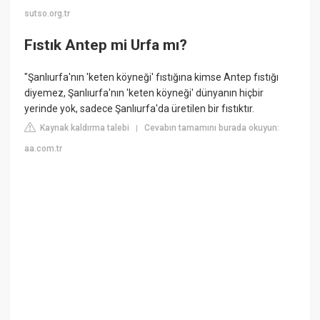
sutso.org.tr
Fıstık Antep mi Urfa mı?
"Şanlıurfa'nın 'keten köyneği' fıstığına kimse Antep fıstığı
diyemez, Şanlıurfa'nın 'keten köyneği' dünyanın hiçbir
yerinde yok, sadece Şanlıurfa'da üretilen bir fıstıktır.
Kaynak kaldırma talebi
Cevabın tamamını burada okuyun:
|
aa.com.tr