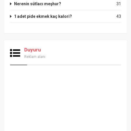
Nerenin sütlacı meşhur?
31
1 adet pide ekmek kaç kalori?
43
Duyuru
Reklam alanı