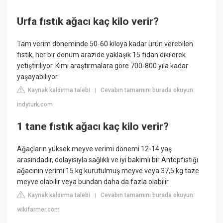
Urfa fıstık ağacı kaç kilo verir?
Tam verim döneminde 50-60 kiloya kadar ürün verebilen
fıstık, her bir dönüm arazide yaklaşık 15 fidan dikilerek
yetiştiriliyor. Kimi araştırmalara göre 700-800 yıla kadar
yaşayabiliyor.
Kaynak kaldırma talebi
Cevabın tamamını burada okuyun:
|
indyturk.com
1 tane fıstık ağacı kaç kilo verir?
Ağaçların yüksek meyve verimi dönemi 12-14 yaş
arasındadır, dolayısıyla sağlıklı ve iyi bakımlı bir Antepfıstığı
ağacının verimi 15 kg kurutulmuş meyve veya 37,5 kg taze
meyve olabilir veya bundan daha da fazla olabilir.
Kaynak kaldırma talebi
Cevabın tamamını burada okuyun:
|
wikifarmer.com