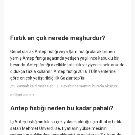
Fıstık en çok nerede meşhurdur?
Genel olarak Antep fıstığı veya Şam fıstığı olarak bilinen
yemiş Antep fıstığı ağacında yetişen yağlı ince kabuklu bir
besindir. Antep fıstığı özellikle tatlıcılık ve yiyecek sektöründe
oldukça fazla kullanılır. Antep fıstığı 2016 TÜİK verilerine
göre en çok yetiştirildiği ilk Gaziantep'tir.
Kaynak kaldırma talebi
Cevabın tamamını burada okuyun:
|
milliyet.com.tr
Antep fıstığı neden bu kadar pahalı?
İç Antep fıstığının kilosu çok yüksek olduğu için ithal iç fıstık
satan Mehmet Ünverdi ise, fiyatların yükselmesinin