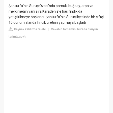
Şanlıurfa'nın Suruç Ovası'nda pamuk, buğday, arpa ve
mercimeğin yanı sıra Karadeniz'e has fındık da
yetiştirilmeye başlandı. Şanlıurfa'nın Suruç ilçesinde bir çiftçi
10 dönüm alanda fındık üretimi yapmaya başladı.
Kaynak kaldırma talebi
Cevabın tamamını burada okuyun:
|
tarimtv.gov.tr