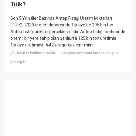
Tüik?
Son 5 Yılın İller Bazında Antep Fıstığı Üretim Miktarları
(TÜİK). 2020 üretim döneminde Türkiye'de 296 bin ton
Antep fıstığı üretimi gerçekleşmiştir. Antep fıstığı üretiminde
önemli bir yere sahip olan Şanlıurfa 125 bin ton üretimle
Türkiye üretiminin %42'sini gerçekleştirmiştir.
Kaynak kaldırma talebi
Cevabın tamamını burada okuyun:
|
gtb.org.tr