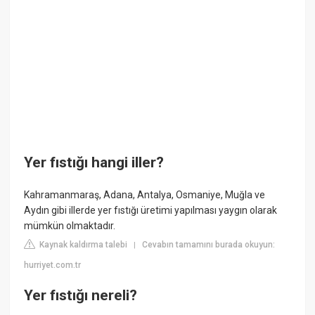
Yer fıstığı hangi iller?
Kahramanmaraş, Adana, Antalya, Osmaniye, Muğla ve
Aydın gibi illerde yer fıstığı üretimi yapılması yaygın olarak
mümkün olmaktadır.
Kaynak kaldırma talebi
Cevabın tamamını burada okuyun:
|
hurriyet.com.tr
Yer fıstığı nereli?