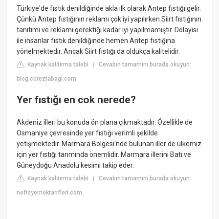
Türkiye'de fıstık denildiğinde akla ilk olarak Antep fıstığı gelir.
Çünkü Antep fıstığının reklamı çok iyi yapılırken Siirt fıstığının
tanıtımı ve reklamı gerektiği kadar iyi yapılmamıştır. Dolayısı
ile insanlar fıstık denildiğinde hemen Antep fıstığına
yönelmektedir. Ancak Siirt fıstığı da oldukça kalitelidir.
Kaynak kaldırma talebi
Cevabın tamamını burada okuyun:
|
blog.cereztabagi.com
Yer fıstığı en cok nerede?
Akdeniz illeri bu konuda ön plana çıkmaktadır. Özellikle de
Osmaniye çevresinde yer fıstığı verimli şekilde
yetişmektedir. Marmara Bölgesi'nde bulunan iller de ülkemiz
için yer fıstığı tarımında önemlidir. Marmara illerini Batı ve
Güneydoğu Anadolu kesimi takip eder.
Kaynak kaldırma talebi
Cevabın tamamını burada okuyun:
|
nefisyemektarifleri.com