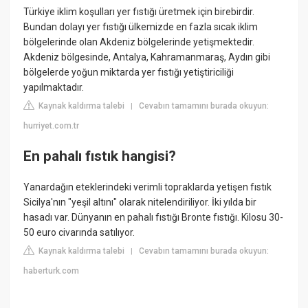
Türkiye iklim koşulları yer fıstığı üretmek için birebirdir.
Bundan dolayı yer fıstığı ülkemizde en fazla sıcak iklim
bölgelerinde olan Akdeniz bölgelerinde yetişmektedir.
Akdeniz bölgesinde, Antalya, Kahramanmaraş, Aydın gibi
bölgelerde yoğun miktarda yer fıstığı yetiştiriciliği
yapılmaktadır.
Kaynak kaldırma talebi
Cevabın tamamını burada okuyun:
|
hurriyet.com.tr
En pahalı fıstık hangisi?
Yanardağın eteklerindeki verimli topraklarda yetişen fıstık
Sicilya'nın "yeşil altını" olarak nitelendiriliyor. İki yılda bir
hasadı var. Dünyanın en pahalı fıstığı Bronte fıstığı. Kilosu 30-
50 euro civarında satılıyor.
Kaynak kaldırma talebi
Cevabın tamamını burada okuyun:
|
haberturk.com