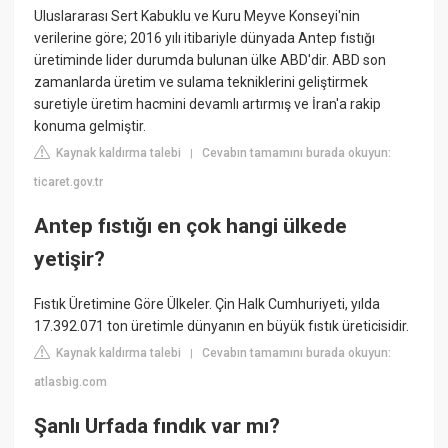
Uluslararası Sert Kabuklu ve Kuru Meyve Konseyi'nin
verilerine göre; 2016 yılı itibariyle dünyada Antep fıstığı
üretiminde lider durumda bulunan ülke ABD'dir. ABD son
zamanlarda üretim ve sulama tekniklerini geliştirmek
suretiyle üretim hacmini devamlı artırmış ve İran'a rakip
konuma gelmiştir.
Kaynak kaldırma talebi
Cevabın tamamını burada okuyun:
|
ticaret.gov.tr
Antep fıstığı en çok hangi ülkede
yetişir?
Fıstık Üretimine Göre Ülkeler. Çin Halk Cumhuriyeti, yılda
17.392.071 ton üretimle dünyanın en büyük fıstık üreticisidir.
Kaynak kaldırma talebi
Cevabın tamamını burada okuyun:
|
atlasbig.com
Şanlı Urfada fındık var mı?