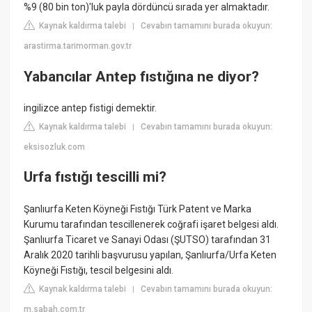
%9 (80 bin ton)'luk payla dördüncü sırada yer almaktadır.
Kaynak kaldırma talebi
Cevabın tamamını burada okuyun:
|
arastirma.tarimorman.gov.tr
Yabancılar Antep fıstığına ne diyor?
ingilizce antep fistigi demektir.
Kaynak kaldırma talebi
Cevabın tamamını burada okuyun:
|
eksisozluk.com
Urfa fıstığı tescilli mi?
Şanlıurfa Keten Köyneği Fıstığı Türk Patent ve Marka
Kurumu tarafından tescillenerek coğrafi işaret belgesi aldı.
Şanlıurfa Ticaret ve Sanayi Odası (ŞUTSO) tarafından 31
Aralık 2020 tarihli başvurusu yapılan, Şanlıurfa/Urfa Keten
Köyneği Fıstığı, tescil belgesini aldı.
Kaynak kaldırma talebi
Cevabın tamamını burada okuyun:
|
m.sabah.com.tr