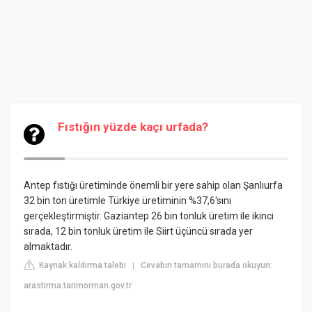
Fıstığın yüzde kaçı urfada?
Antep fıstığı üretiminde önemli bir yere sahip olan Şanlıurfa
32 bin ton üretimle Türkiye üretiminin %37,6'sını
gerçekleştirmiştir. Gaziantep 26 bin tonluk üretim ile ikinci
sırada, 12 bin tonluk üretim ile Siirt üçüncü sırada yer
almaktadır.
Kaynak kaldırma talebi
Cevabın tamamını burada okuyun:
|
arastirma.tarimorman.gov.tr