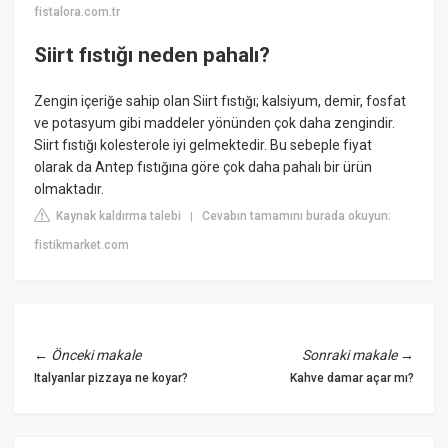
fistalora.com.tr
Siirt fıstığı neden pahalı?
Zengin içeriğe sahip olan Siirt fıstığı; kalsiyum, demir, fosfat
ve potasyum gibi maddeler yönünden çok daha zengindir.
Siirt fıstığı kolesterole iyi gelmektedir. Bu sebeple fiyat
olarak da Antep fıstığına göre çok daha pahalı bir ürün
olmaktadır.
Kaynak kaldırma talebi
Cevabın tamamını burada okuyun:
|
fistikmarket.com
←
Önceki makale
Sonraki makale
→
Italyanlar pizzaya ne koyar?
Kahve damar açar mı?