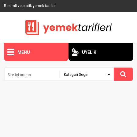
Resimli ve pratik yemek tarifleri
MENU
ÜYELİK