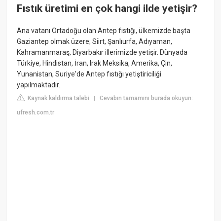
Fıstık üretimi en çok hangi ilde yetişir?
Ana vatanı Ortadoğu olan Antep fıstığı, ülkemizde başta
Gaziantep olmak üzere; Siirt, Şanlıurfa, Adıyaman,
Kahramanmaraş, Diyarbakır illerimizde yetişir. Dünyada
Türkiye, Hindistan, İran, Irak Meksika, Amerika, Çin,
Yunanistan, Suriye'de Antep fıstığı yetiştiriciliği
yapılmaktadır.
Kaynak kaldırma talebi
Cevabın tamamını burada okuyun:
|
ufresh.com.tr