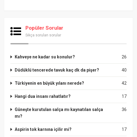
Popüler Sorular
Sıkça sorulan sorular
Kahveye ne kadar su konulur?
26
Düdüklü tencerede tavuk kaç dk da pişer?
40
Türkiyenin en büyük yılanı nerede?
42
Hangi dua insanı rahatlatır?
17
Güneşte kurutulan salça mı kaynatılan salça
36
mı?
Aspirin tok karnına içilir mi?
17