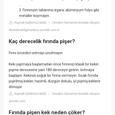
...
3. Fırınınızın tabanına ızgara, alüminyum folyo gibi
metaller koymayın.
Kaynak kaldırma talebi
Cevabın tamamını burada okuyun:
|
destekvebilgimerkezi.arcelik.com.tr
Kaç derecelik fırında pişer?
Fırını önceden ısıtmayı unutmayın
Keki yapmaya başlamadan önce fırınınızı klasik bir kekin
pişme derecesine yani 180 dereceye getirin. Isıtmaya
başlayın. Kekinizi soğuk bir fırına vermeyin. Sıcak fırında
pişirilmiş kekler, hacimli, düzgün dokulu, iyi pişmiş keklere
dönüşür.
Kaynak kaldırma talebi
Cevabın tamamını burada okuyun:
|
yemek.com
Fırında pişen kek neden çöker?