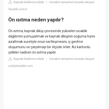
Kaynak kaldırma talebi
Cevabın tamamını burada okuyun:
|
fanatik.com.tr
Ön ısıtma neden yapılır?
Ön ısıtma, kaynak dikişi çevresinde yükselen sıcaklık
dağılımını yumuşatmak ve kaynak dikişinin soğuma hızını
azaltmak suretiyle onun sertleşmesini, iç gerilme
oluşumunu ve çarpılmayı bir ölçüde önler. Az karbonlu
çelikler nadiren ön ısıtma yapılır.
Kaynak kaldırma talebi
Cevabın tamamını burada okuyun:
|
uslularhadde.com