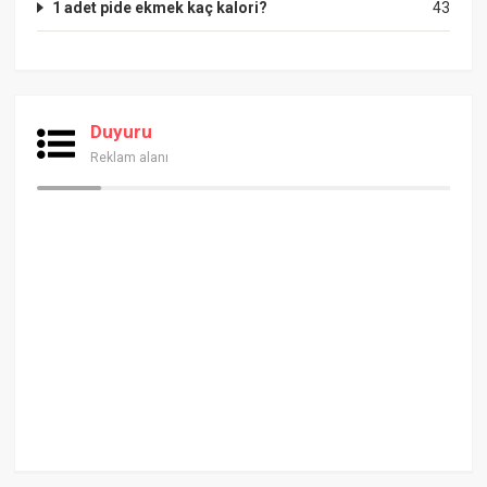
1 adet pide ekmek kaç kalori?
43
Duyuru
Reklam alanı