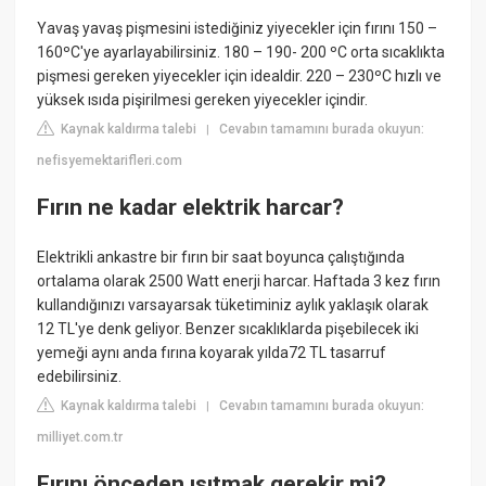
Yavaş yavaş pişmesini istediğiniz yiyecekler için fırını 150 –
160ºC'ye ayarlayabilirsiniz. 180 – 190- 200 ºC orta sıcaklıkta
pişmesi gereken yiyecekler için idealdir. 220 – 230ºC hızlı ve
yüksek ısıda pişirilmesi gereken yiyecekler içindir.
Kaynak kaldırma talebi
Cevabın tamamını burada okuyun:
|
nefisyemektarifleri.com
Fırın ne kadar elektrik harcar?
Elektrikli ankastre bir fırın bir saat boyunca çalıştığında
ortalama olarak 2500 Watt enerji harcar. Haftada 3 kez fırın
kullandığınızı varsayarsak tüketiminiz aylık yaklaşık olarak
12 TL'ye denk geliyor. Benzer sıcaklıklarda pişebilecek iki
yemeği aynı anda fırına koyarak yılda72 TL tasarruf
edebilirsiniz.
Kaynak kaldırma talebi
Cevabın tamamını burada okuyun:
|
milliyet.com.tr
Fırını önceden ısıtmak gerekir mi?