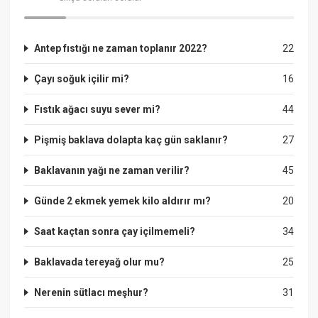
Antep fıstığı ne zaman toplanır 2022?
22
Çayı soğuk içilir mi?
16
Fıstık ağacı suyu sever mi?
44
Pişmiş baklava dolapta kaç gün saklanır?
27
Baklavanın yağı ne zaman verilir?
45
Günde 2 ekmek yemek kilo aldırır mı?
20
Saat kaçtan sonra çay içilmemeli?
34
Baklavada tereyağ olur mu?
25
Nerenin sütlacı meşhur?
31