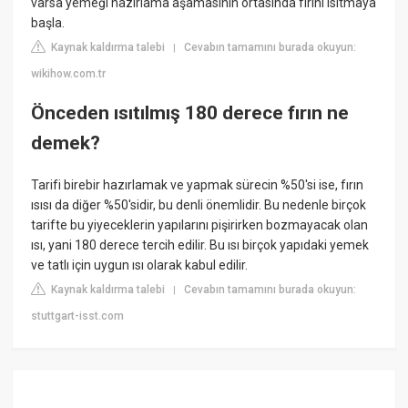
varsa yemeği hazırlama aşamasının ortasında fırını ısıtmaya
başla.
Kaynak kaldırma talebi
Cevabın tamamını burada okuyun:
|
wikihow.com.tr
Önceden ısıtılmış 180 derece fırın ne
demek?
Tarifi birebir hazırlamak ve yapmak sürecin %50'si ise, fırın
ısısı da diğer %50'sidir, bu denli önemlidir. Bu nedenle birçok
tarifte bu yiyeceklerin yapılarını pişirirken bozmayacak olan
ısı, yani 180 derece tercih edilir. Bu ısı birçok yapıdaki yemek
ve tatlı için uygun ısı olarak kabul edilir.
Kaynak kaldırma talebi
Cevabın tamamını burada okuyun:
|
stuttgart-isst.com