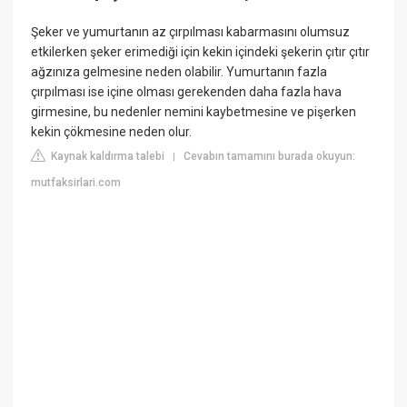
Şeker ve yumurtanın az çırpılması kabarmasını olumsuz
etkilerken şeker erimediği için kekin içindeki şekerin çıtır çıtır
ağzınıza gelmesine neden olabilir. Yumurtanın fazla
çırpılması ise içine olması gerekenden daha fazla hava
girmesine, bu nedenler nemini kaybetmesine ve pişerken
kekin çökmesine neden olur.
Kaynak kaldırma talebi
Cevabın tamamını burada okuyun:
|
mutfaksirlari.com