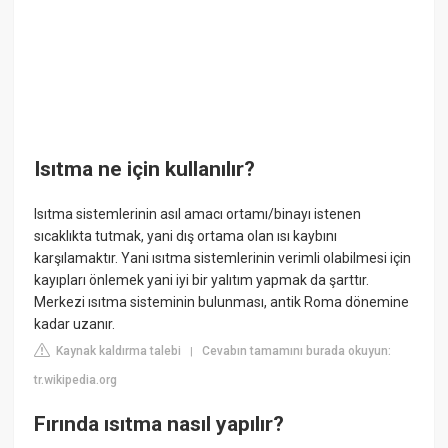
Isıtma ne için kullanılır?
Isıtma sistemlerinin asıl amacı ortamı/binayı istenen
sıcaklıkta tutmak, yani dış ortama olan ısı kaybını
karşılamaktır. Yani ısıtma sistemlerinin verimli olabilmesi için
kayıpları önlemek yani iyi bir yalıtım yapmak da şarttır.
Merkezi ısıtma sisteminin bulunması, antik Roma dönemine
kadar uzanır.
Kaynak kaldırma talebi
Cevabın tamamını burada okuyun:
|
tr.wikipedia.org
Fırında ısıtma nasıl yapılır?