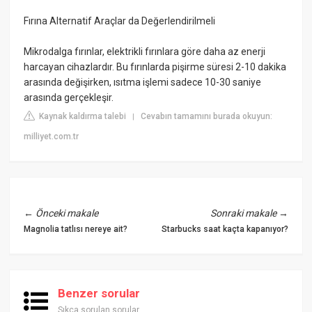
Fırına Alternatif Araçlar da Değerlendirilmeli
Mikrodalga fırınlar, elektrikli fırınlara göre daha az enerji
harcayan cihazlardır. Bu fırınlarda pişirme süresi 2-10 dakika
arasında değişirken, ısıtma işlemi sadece 10-30 saniye
arasında gerçekleşir.
Kaynak kaldırma talebi
Cevabın tamamını burada okuyun:
|
milliyet.com.tr
←
Önceki makale
Sonraki makale
→
Magnolia tatlısı nereye ait?
Starbucks saat kaçta kapanıyor?
Benzer sorular
Sıkça sorulan sorular