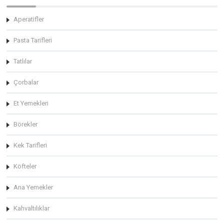
Aperatifler
Pasta Tarifleri
Tatlılar
Çorbalar
Et Yemekleri
Börekler
Kek Tarifleri
Köfteler
Ana Yemekler
Kahvaltılıklar