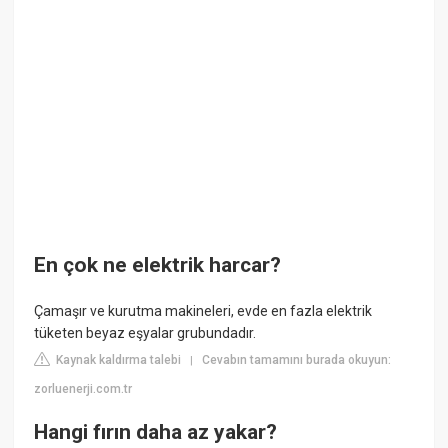
En çok ne elektrik harcar?
Çamaşır ve kurutma makineleri, evde en fazla elektrik
tüketen beyaz eşyalar grubundadır.
Kaynak kaldırma talebi
Cevabın tamamını burada okuyun:
|
zorluenerji.com.tr
Hangi fırın daha az yakar?