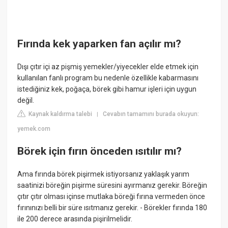
Fırında kek yaparken fan açılır mı?
Dışı çıtır içi az pişmiş yemekler/yiyecekler elde etmek için
kullanılan fanlı program bu nedenle özellikle kabarmasını
istediğiniz kek, poğaça, börek gibi hamur işleri için uygun
değil.
Kaynak kaldırma talebi
Cevabın tamamını burada okuyun:
|
yemek.com
Börek için fırın önceden ısıtılır mı?
Ama fırında börek pişirmek istiyorsanız yaklaşık yarım
saatinizi böreğin pişirme süresini ayırmanız gerekir. Böreğin
çıtır çıtır olması içinse mutlaka böreği fırına vermeden önce
fırınınızı belli bir süre ısıtmanız gerekir. - Börekler fırında 180
ile 200 derece arasında pişirilmelidir.