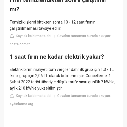
Fırın temizlendikten sonra çalıştırılır
mı?
Temizlik işlemi bittikten sonra 10 - 12 saat fırının
çalıştırılmaması tavsiye edilir.
Kaynak kaldırma talebi
Cevabın tamamını burada okuyun:
|
posta.com.tr
1 saat fırın ne kadar elektrik yakar?
Elektrik birim maliyeti tüm vergiler dahil ilk grup için 1,37 TL,
ikinci grup için 2,06 TL olarak belirlenmiştir. Güncelleme: 1
Şubat 2022 tarihi itibariyle düşük tarife sınırı günlük 7 kWh'e,
aylık 210 kWh'e yükseltilmiştir.
Kaynak kaldırma talebi
Cevabın tamamını burada okuyun:
|
aydinlatma.org