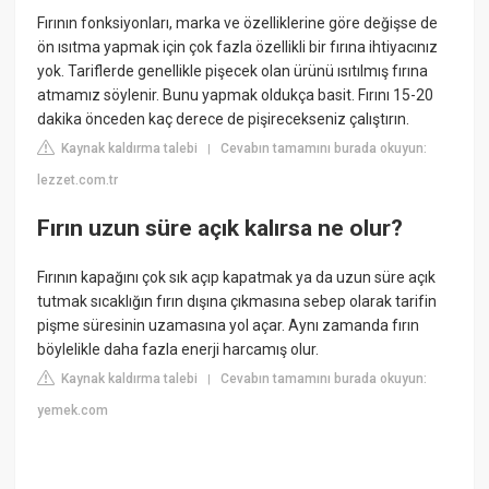
Fırının fonksiyonları, marka ve özelliklerine göre değişse de
ön ısıtma yapmak için çok fazla özellikli bir fırına ihtiyacınız
yok. Tariflerde genellikle pişecek olan ürünü ısıtılmış fırına
atmamız söylenir. Bunu yapmak oldukça basit. Fırını 15-20
dakika önceden kaç derece de pişirecekseniz çalıştırın.
Kaynak kaldırma talebi
Cevabın tamamını burada okuyun:
|
lezzet.com.tr
Fırın uzun süre açık kalırsa ne olur?
Fırının kapağını çok sık açıp kapatmak ya da uzun süre açık
tutmak sıcaklığın fırın dışına çıkmasına sebep olarak tarifin
pişme süresinin uzamasına yol açar. Aynı zamanda fırın
böylelikle daha fazla enerji harcamış olur.
Kaynak kaldırma talebi
Cevabın tamamını burada okuyun:
|
yemek.com