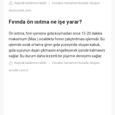
Kaynak kaldırma talebi
Cevabın tamamını burada okuyun:
|
eksisozluk.com
Fırında ön ısıtma ne işe yarar?
Ön ısıtma; fırın içerisine gıda koymadan önce 15-20 dakika
maksimum (Max.) sıcaklıkta fırının çalıştırılması işlemidir. Bu
işlemde sıcak ortama giren gıda yüzeyinde oluşan kabuk,
gıda suyunun dışarı çıkmasını engelleyerek içeride kalmasını
sağlar. Bu durum daha lezzetli bir pişirme deneyimi sağlar.
Kaynak kaldırma talebi
Cevabın tamamını burada okuyun:
|
arcelik.com.tr