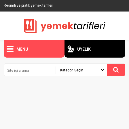
Resimli ve pratik yemek tarifleri
MENU
ÜYELİK