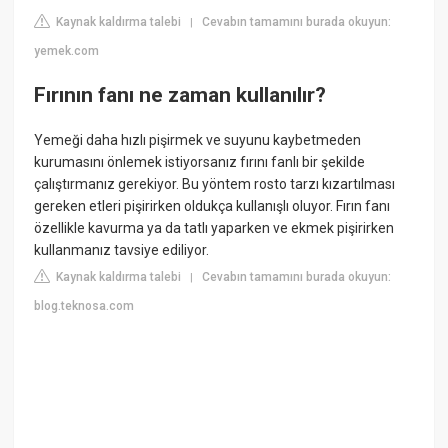
Kaynak kaldırma talebi
Cevabın tamamını burada okuyun:
|
yemek.com
Fırının fanı ne zaman kullanılır?
Yemeği daha hızlı pişirmek ve suyunu kaybetmeden
kurumasını önlemek istiyorsanız fırını fanlı bir şekilde
çalıştırmanız gerekiyor. Bu yöntem rosto tarzı kızartılması
gereken etleri pişirirken oldukça kullanışlı oluyor. Fırın fanı
özellikle kavurma ya da tatlı yaparken ve ekmek pişirirken
kullanmanız tavsiye ediliyor.
Kaynak kaldırma talebi
Cevabın tamamını burada okuyun:
|
blog.teknosa.com