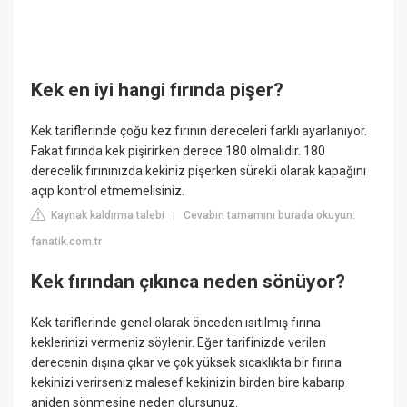
Kek en iyi hangi fırında pişer?
Kek tariflerinde çoğu kez fırının dereceleri farklı ayarlanıyor.
Fakat fırında kek pişirirken derece 180 olmalıdır. 180
derecelik fırınınızda kekiniz pişerken sürekli olarak kapağını
açıp kontrol etmemelisiniz.
Kaynak kaldırma talebi
Cevabın tamamını burada okuyun:
|
fanatik.com.tr
Kek fırından çıkınca neden sönüyor?
Kek tariflerinde genel olarak önceden ısıtılmış fırına
keklerinizi vermeniz söylenir. Eğer tarifinizde verilen
derecenin dışına çıkar ve çok yüksek sıcaklıkta bir fırına
kekinizi verirseniz malesef kekinizin birden bire kabarıp
aniden sönmesine neden olursunuz.