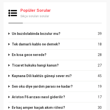
Popüler Sorular
Sıkça sorulan sorular
Un buzdolabinda bozulur mu?
39
Tek damarlı kablo ne demek?
18
En kısa gece nerede?
28
Ticaret hukuku hangi kanun?
27
Kaynana Dili kaktüs güneşi sever mi?
45
Sen oku diye yardım parası ne kadar?
19
Ariston F6 arızası nasıl giderilir?
17
Ev kaç amper kaçak akım rölesi?
30