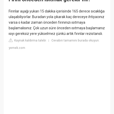
Fırınlar aşağı yukarı 15 dakika içerisinde 165 derece sıcaklığa
ulaşabiliyorlar. Buradan yola çıkarak kaç dereceye ihtiyacınız
varsa o kadar zaman önceden fırınınızı ısıtmaya
başlamalısınız. Çok uzun süre önceden ısıtmaya başlamanız
ısıyı gereksiz yere yükselmez çünkü artık fırınlar rezistanslı.
Kaynak kaldırma talebi
Cevabın tamamını burada okuyun:
|
yemek.com