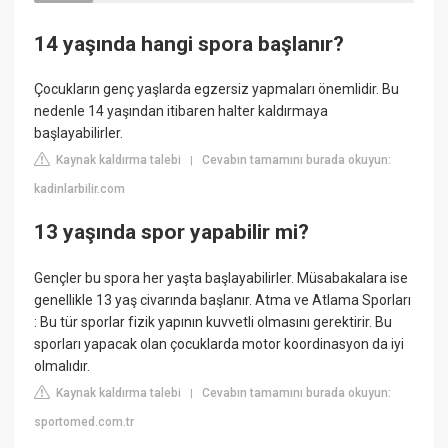
14 yaşında hangi spora başlanır?
Çocukların genç yaşlarda egzersiz yapmaları önemlidir. Bu
nedenle 14 yaşından itibaren halter kaldırmaya
başlayabilirler.
Kaynak kaldırma talebi
Cevabın tamamını burada okuyun:
|
kadinlarbilir.com
13 yaşında spor yapabilir mi?
Gençler bu spora her yaşta başlayabilirler. Müsabakalara ise
genellikle 13 yaş civarında başlanır. Atma ve Atlama Sporları
: Bu tür sporlar fizik yapının kuvvetli olmasını gerektirir. Bu
sporları yapacak olan çocuklarda motor koordinasyon da iyi
olmalıdır.
Kaynak kaldırma talebi
Cevabın tamamını burada okuyun:
|
sportomed.com.tr