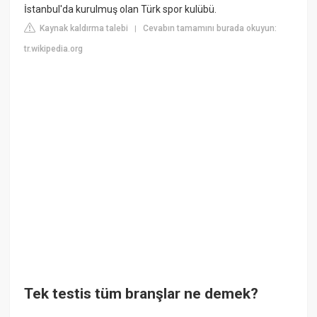
İstanbul'da kurulmuş olan Türk spor kulübü.
Kaynak kaldırma talebi
Cevabın tamamını burada okuyun:
|
tr.wikipedia.org
Tek testis tüm branşlar ne demek?