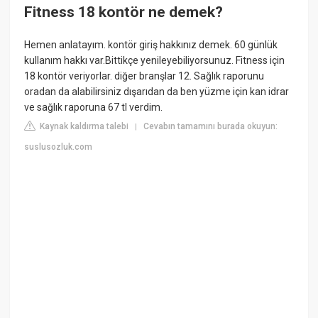
Fitness 18 kontör ne demek?
Hemen anlatayım. kontör giriş hakkınız demek. 60 günlük
kullanım hakkı var.Bittikçe yenileyebiliyorsunuz. Fitness için
18 kontör veriyorlar. diğer branşlar 12. Sağlık raporunu
oradan da alabilirsiniz dışarıdan da ben yüzme için kan idrar
ve sağlık raporuna 67 tl verdim.
Kaynak kaldırma talebi
Cevabın tamamını burada okuyun:
|
suslusozluk.com