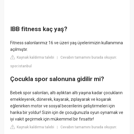
IBB fitness kaç yaş?
Fitness salonlarımız 16 ve üzeri yaş üyelerimizin kullanımına
açılmıştır.
Kaynak kaldırma talebi
Cevabın tamamını burada okuyun:
|
spor.istanbul
Çocukla spor salonuna gidilir mi?
Bebek spor salonları, altı aylıktan altı yaşına kadar çocukların
emekleyerek, dönerek, kayarak, zıplayarak ve koşarak
eğlenirken motor ve sosyal becerilerini geliştirmeleri için
harika bir yoldur! Sizin için de çocuğunuzla oyun oynamak ve
iyi vakit geçirmek için mükemmel bir fırsattır!
Kaynak kaldırma talebi
Cevabın tamamını burada okuyun:
|