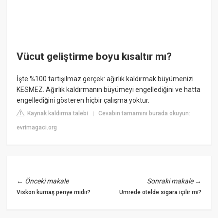
Vücut geliştirme boyu kısaltır mı?
İşte %100 tartışılmaz gerçek: ağırlık kaldırmak büyümenizi
KESMEZ. Ağırlık kaldırmanın büyümeyi engellediğini ve hatta
engellediğini gösteren hiçbir çalışma yoktur.
Kaynak kaldırma talebi
Cevabın tamamını burada okuyun:
|
evrimagaci.org
←
Önceki makale
Sonraki makale
→
Viskon kumaş penye midir?
Umrede otelde sigara içilir mi?