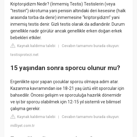
Kriptorşidizm Nedir? (İnmemiş Testis) Testislerin (veya
“testisin”) skrotuma yani penisin altındaki deri kesesine (halk
arasında torba da denir) inmemesine “kriptorşidizm” yani
inmemiş testis denir. Gizli testis olarak da adlandırılır. Durum
genellikle nadir görülür ancak genellikle erken doğan erkek
bebekleri etkiler.
Kaynak kaldırma talebi
Cevabın tamamını burada okuyun:
|
testisprotezi.net
15 yaşından sonra sporcu olunur mu?
Ergenlikte spor yapan çocuklar sporcu olmaya adım atar.
Kazanma kavramından ise 18-21 yaş üstü elit sporcular için
bahsedilir. Öncesi gelişim ve sporculuğa hazırlık dönemidir
ve iyi bir sporcu olabilmek için 12-15 yıl sistemli ve bilimsel
çalışma gerekir.
Kaynak kaldırma talebi
Cevabın tamamını burada okuyun:
|
milliyet.com.tr