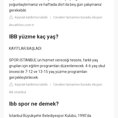
yoğunlaştırmanız ve haftada dört ila beş gün çalışmanız
gerekebilir.
Kaynak kaldırma talebi
Cevabın tamamını burada okuyun:
|
decathlon.com.tr
IBB yüzme kaç yaş?
KAYITLAR BAŞLADI
SPOR İSTANBUL'un hizmet vereceği tesiste, farklı yaş
grupları için eğitim programları düzenlenecek. 4-6 yaş okul
öncesi ile 7-12 ve 13-15 yaş yüzme programları
gerçekleştirilecek.
Kaynak kaldırma talebi
Cevabın tamamını burada okuyun:
|
ibb.istanbul
Ibb spor ne demek?
İstanbul Büyükşehir Belediyespor Kulübü, 1990'da