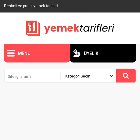
Resimli ve pratik yemek tarifleri
MENU
ÜYELİK