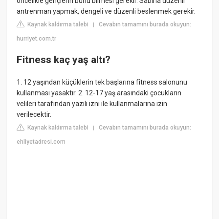
öncelikle gençlerin bunu bilmesi gerekir. Sabırla düzenli
antrenman yapmak, dengeli ve düzenli beslenmek gerekir.
Kaynak kaldırma talebi
Cevabın tamamını burada okuyun:
|
hurriyet.com.tr
Fitness kaç yaş altı?
1. 12 yaşından küçüklerin tek başlarına fitness salonunu
kullanması yasaktır. 2. 12-17 yaş arasındaki çocukların
velileri tarafından yazılı izni ile kullanmalarına izin
verilecektir.
Kaynak kaldırma talebi
Cevabın tamamını burada okuyun:
|
ehliyetadresi.com