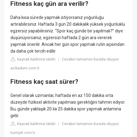
Fitness kaç gün ara verilir?
Daha kısa sürede yapmak istiyorsanız yoğunluğu
artırabilirsiniz. Haftada 3 gün 20 dakikalık yüksek yoğunluklu
egzersiz yapabilirsiniz. “Spor kaç günde bir yapılmalı?” diye
düşünüyorsanız, egzersizi haftada 2 gün ara vererek
yapmak önerilir. Ancak her gün spor yapmak rutin açısından
da daha çok tercih edilir.
Kaynak kaldırma talebi
Cevabın tamamını burada okuyun:
|
acibadem.com.tr
Fitness kaç saat sürer?
Genel olarak uzmanlar, haftada en az 150 dakika orta
düzeyde fiziksel aktivite yapılması gerektiğini tahmin ediyor.
Bu, günde yaklaşık 20 ila 25 dakika spor yapmak anlamına
gelir.
Kaynak kaldırma talebi
Cevabın tamamını burada okuyun:
|
hurriyet.com.tr