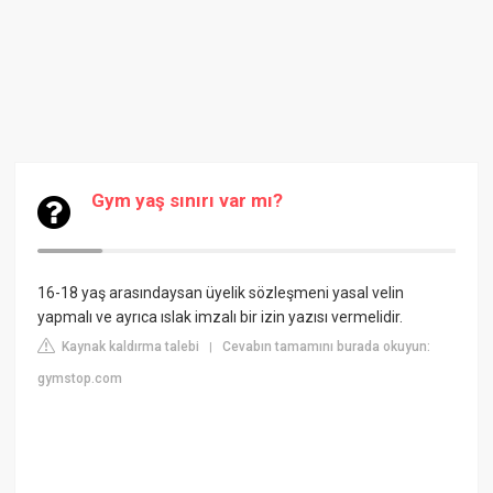
Gym yaş sınırı var mı?
16-18 yaş arasındaysan üyelik sözleşmeni yasal velin
yapmalı ve ayrıca ıslak imzalı bir izin yazısı vermelidir.
Kaynak kaldırma talebi
Cevabın tamamını burada okuyun:
|
gymstop.com