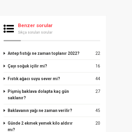
Benzer sorular
Sıkça sorulan sorular
Antep fıstığı ne zaman toplanır 2022?
22
Çayı soğuk içilir mi?
16
Fıstık ağacı suyu sever mi?
44
Pişmiş baklava dolapta kaç gün
27
saklanır?
Baklavanın yağı ne zaman verilir?
45
Günde 2 ekmek yemek kilo aldırır
20
mı?