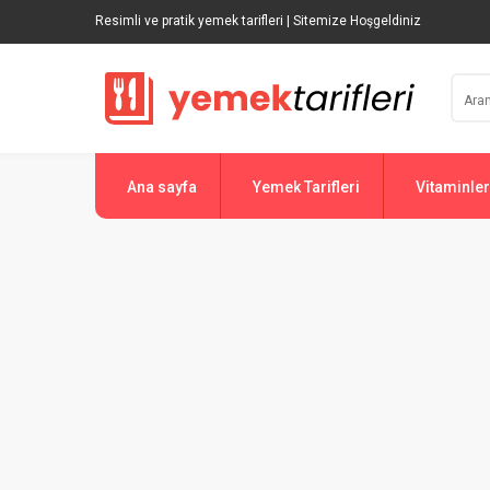
Resimli ve pratik yemek tarifleri | Sitemize Hoşgeldiniz
Ana sayfa
Yemek Tarifleri
Vitaminler