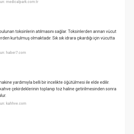
un: medicalpark.com.tr
 bulunan toksinlerin atılmasını sağlar. Toksinlerden arınan vücut
en kurtulmuş olmaktadır. Sık sık idrara çıkardığı için vücutta
yun: haber7.com
kine yardımıyla belli bir incelikte öğütülmesi ile elde edilir.
 kahve çekirdeklerinin toplanıp toz haline getirilmesinden sonra
lur.
yun: kahhve.com