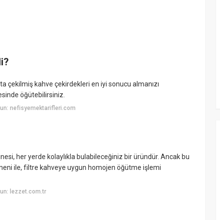
li?
ta çekilmiş kahve çekirdekleri en iyi sonucu almanızı
esinde öğütebilirsiniz.
n: nefisyemektarifleri.com
si, her yerde kolaylıkla bulabileceğiniz bir üründür. Ancak bu
meni ile, filtre kahveye uygun homojen öğütme işlemi
n: lezzet.com.tr