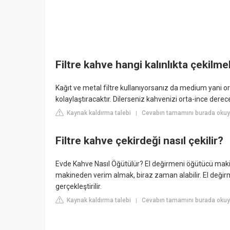
Filtre kahve hangi kalınlıkta çekilme
Kağıt ve metal filtre kullanıyorsanız da medium yani or
kolaylaştıracaktır. Dilerseniz kahvenizi orta-ince derec
Kaynak kaldırma talebi
Cevabın tamamını burada okuyu
|
Filtre kahve çekirdeği nasıl çekilir?
Evde Kahve Nasıl Öğütülür? El değirmeni öğütücü makine
makineden verim almak, biraz zaman alabilir. El değir
gerçekleştirilir.
Kaynak kaldırma talebi
Cevabın tamamını burada okuyu
|