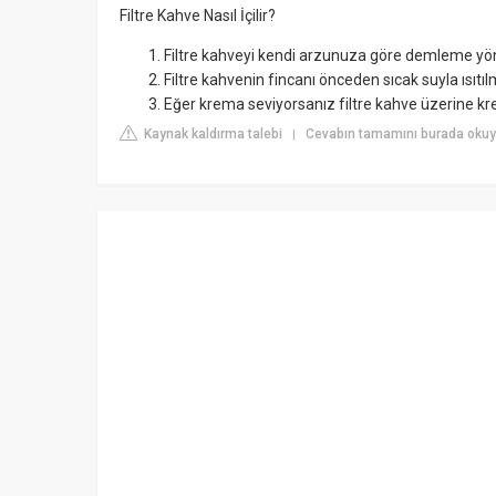
Filtre Kahve Nasıl İçilir?
Filtre kahveyi kendi arzunuza göre demleme yönt
Filtre kahvenin fincanı önceden sıcak suyla ısıtılmı
Eğer krema seviyorsanız filtre kahve üzerine kre
Kaynak kaldırma talebi
Cevabın tamamını burada okuyu
|