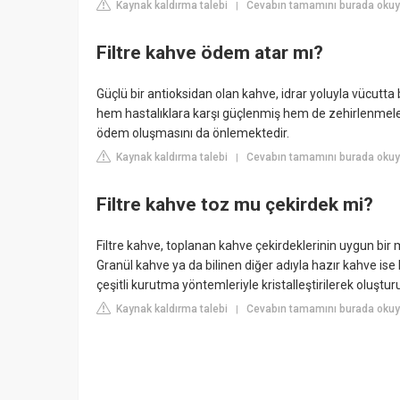
Kaynak kaldırma talebi
Cevabın tamamını burada okuy
|
Filtre kahve ödem atar mı?
Güçlü bir antioksidan olan kahve, idrar yoluyla vücutta
hem hastalıklara karşı güçlenmiş hem de zehirlenmelerd
ödem oluşmasını da önlemektedir.
Kaynak kaldırma talebi
Cevabın tamamını burada oku
|
Filtre kahve toz mu çekirdek mi?
Filtre kahve, toplanan kahve çekirdeklerinin uygun bir ma
Granül kahve ya da bilinen diğer adıyla hazır kahve ise
çeşitli kurutma yöntemleriyle kristalleştirilerek oluşturu
Kaynak kaldırma talebi
Cevabın tamamını burada oku
|