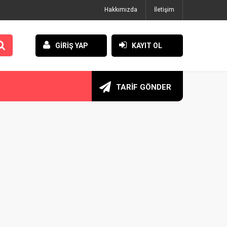
Hakkımızda
İletişim
GİRİŞ YAP
KAYIT OL
TARİF GÖNDER