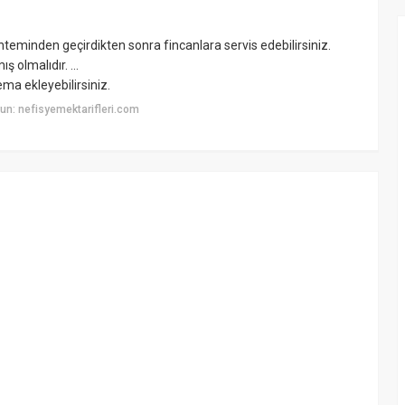
eminden geçirdikten sonra fincanlara servis edebilirsiniz.
ş olmalıdır. ...
ma ekleyebilirsiniz.
n: nefisyemektarifleri.com