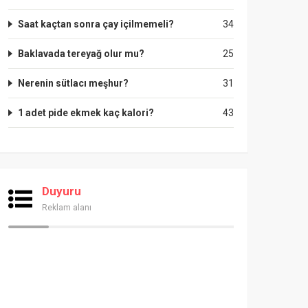
Saat kaçtan sonra çay içilmemeli?
34
Baklavada tereyağ olur mu?
25
Nerenin sütlacı meşhur?
31
1 adet pide ekmek kaç kalori?
43
Duyuru
Reklam alanı