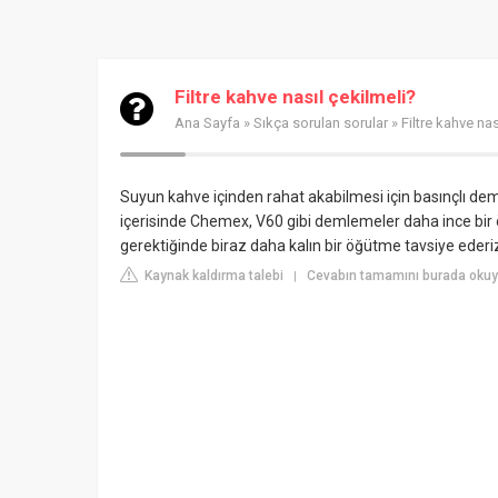
Filtre kahve nasıl çekilmeli?
Ana Sayfa
»
Sıkça sorulan sorular
» Filtre kahve nas
Suyun kahve içinden rahat akabilmesi için basınçlı de
içerisinde Chemex, V60 gibi demlemeler daha ince bir
gerektiğinde biraz daha kalın bir öğütme tavsiye ederi
Kaynak kaldırma talebi
Cevabın tamamını burada oku
|