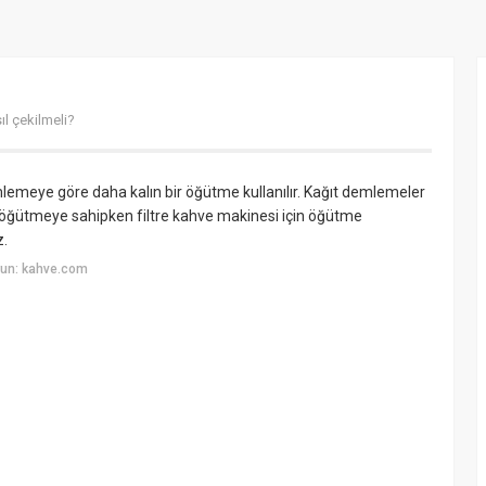
ıl çekilmeli?
mlemeye göre daha kalın bir öğütme kullanılır. Kağıt demlemeler
 öğütmeye sahipken filtre kahve makinesi için öğütme
z.
yun: kahve.com