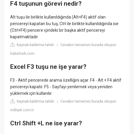
F4 tuşunun görevi nedir?
Alt tuşu ile birlikte kullanıldığında (Alt+F4) aktif olan
pencereyi kapatan bu tuş; Ctrl ile birlikte kullanıldığında ise
(Ctrl+F4) pencere içindeki bir başka aktif pencereyi
kapatmaktadır.
Kaynak kaldırma talebi
Cevabın tamamını burada okuyun:
|
haberturk.com
Excel F3 tuşu ne işe yarar?
F3 - Aktif pencerede arama özelliğini açar. F4 - Alt + F4 aktif
pencereyi kapatır. F5 - Sayfayı yenilemek veya yeniden
yüklemek için kullanılır.
Kaynak kaldırma talebi
Cevabın tamamını burada okuyun:
|
milliyet.com.tr
Ctrl Shift +L ne ise yarar?