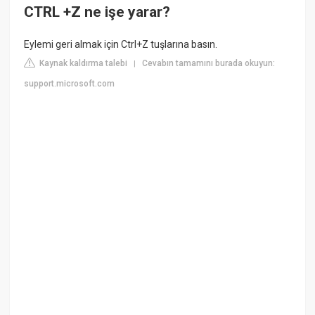
CTRL +Z ne işe yarar?
Eylemi geri almak için Ctrl+Z tuşlarına basın.
Kaynak kaldırma talebi
Cevabın tamamını burada okuyun:
|
support.microsoft.com