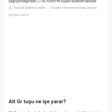
çağrıştırıldığından, CTRL+Shift+N tuşları kullanılmaktadır.
Kaynak kaldırma talebi
Cevabın tamamını burada okuyun:
|
hurriyet.com.tr
Alt Gr tuşu ne işe yarar?