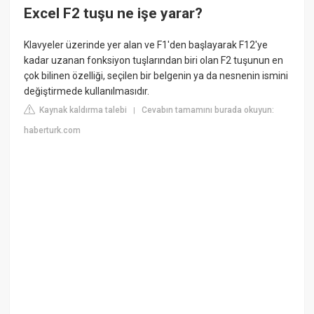
Excel F2 tuşu ne işe yarar?
Klavyeler üzerinde yer alan ve F1'den başlayarak F12'ye
kadar uzanan fonksiyon tuşlarından biri olan F2 tuşunun en
çok bilinen özelliği, seçilen bir belgenin ya da nesnenin ismini
değiştirmede kullanılmasıdır.
Kaynak kaldırma talebi
Cevabın tamamını burada okuyun:
|
haberturk.com