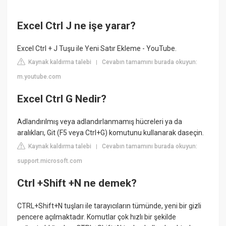
Excel Ctrl J ne işe yarar?
Excel Ctrl + J Tuşu ile Yeni Satır Ekleme - YouTube.
Kaynak kaldırma talebi
Cevabın tamamını burada okuyun:
|
m.youtube.com
Excel Ctrl G Nedir?
Adlandırılmış veya adlandırlanmamış hücreleri ya da
aralıkları, Git (F5 veya Ctrl+G) komutunu kullanarak daseçin.
Kaynak kaldırma talebi
Cevabın tamamını burada okuyun:
|
support.microsoft.com
Ctrl +Shift +N ne demek?
CTRL+Shift+N tuşları ile tarayıcıların tümünde, yeni bir gizli
pencere açılmaktadır. Komutlar çok hızlı bir şekilde