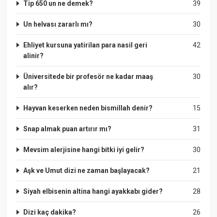
Tip 650 un ne demek?
39
Un helvası zararlı mı?
30
Ehliyet kursuna yatirilan para nasil geri
42
alinir?
Üniversitede bir profesör ne kadar maaş
30
alır?
Hayvan keserken neden bismillah denir?
15
Snap almak puan artırır mı?
31
Mevsim alerjisine hangi bitki iyi gelir?
30
Aşk ve Umut dizi ne zaman başlayacak?
21
Siyah elbisenin altina hangi ayakkabı gider?
28
Dizi kaç dakika?
26