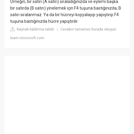
Örneğin, bir satırı (A satırı) sıraladığınızda ve eylemi başka
bir satırda (B satırı) yinelemek için F4 tuşuna bastığınızda, B
satırı sıralanmaz. Ya da bir hücreyi kopyalayıp yapıştırıp F4
tuşuna bastığınızda hücre yapıştırılır.
Kaynak kaldırma talebi
Cevabın tamamını burada okuyun:
|
learn.microsoft.com