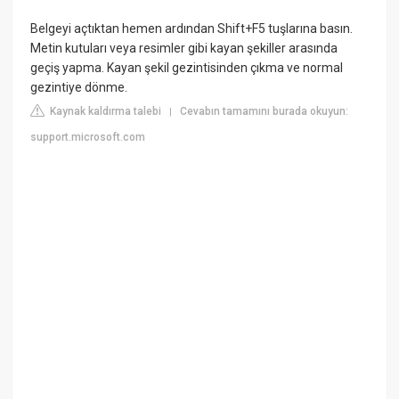
Belgeyi açtıktan hemen ardından Shift+F5 tuşlarına basın.
Metin kutuları veya resimler gibi kayan şekiller arasında
geçiş yapma. Kayan şekil gezintisinden çıkma ve normal
gezintiye dönme.
Kaynak kaldırma talebi
Cevabın tamamını burada okuyun:
|
support.microsoft.com