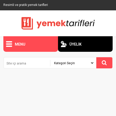
Resimli ve pratik yemek tarifleri
MENU
ÜYELİK