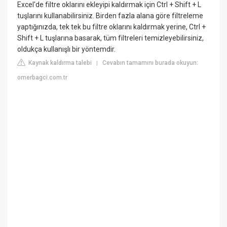
Excel'de filtre oklarını ekleyipi kaldırmak için Ctrl + Shift + L
tuşlarını kullanabilirsiniz. Birden fazla alana göre filtreleme
yaptığınızda, tek tek bu filtre oklarını kaldırmak yerine, Ctrl +
Shift + L tuşlarına basarak, tüm filtreleri temizleyebilirsiniz,
oldukça kullanışlı bir yöntemdir.
Kaynak kaldırma talebi
Cevabın tamamını burada okuyun:
|
omerbagci.com.tr