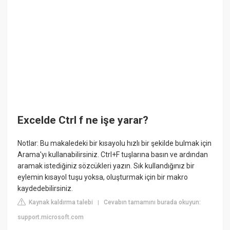
Excelde Ctrl f ne işe yarar?
Notlar: Bu makaledeki bir kısayolu hızlı bir şekilde bulmak için
Arama'yı kullanabilirsiniz. Ctrl+F tuşlarına basın ve ardından
aramak istediğiniz sözcükleri yazın. Sık kullandığınız bir
eylemin kısayol tuşu yoksa, oluşturmak için bir makro
kaydedebilirsiniz.
Kaynak kaldırma talebi
Cevabın tamamını burada okuyun:
|
support.microsoft.com