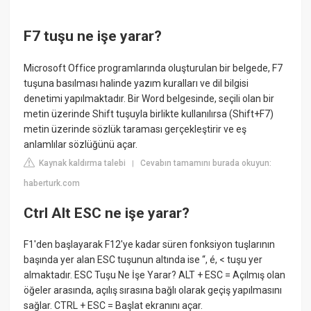
F7 tuşu ne işe yarar?
Microsoft Office programlarında oluşturulan bir belgede, F7
tuşuna basılması halinde yazım kuralları ve dil bilgisi
denetimi yapılmaktadır. Bir Word belgesinde, seçili olan bir
metin üzerinde Shift tuşuyla birlikte kullanılırsa (Shift+F7)
metin üzerinde sözlük taraması gerçekleştirir ve eş
anlamlılar sözlüğünü açar.
Kaynak kaldırma talebi
Cevabın tamamını burada okuyun:
|
haberturk.com
Ctrl Alt ESC ne işe yarar?
F1'den başlayarak F12'ye kadar süren fonksiyon tuşlarının
başında yer alan ESC tuşunun altında ise “, é, < tuşu yer
almaktadır. ESC Tuşu Ne İşe Yarar? ALT + ESC = Açılmış olan
öğeler arasında, açılış sırasına bağlı olarak geçiş yapılmasını
sağlar. CTRL + ESC = Başlat ekranını açar.