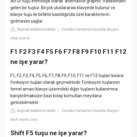
Alt Gr tuşu etimolojik olarak 'alternative graphic' ifadesinden
gelen bir tuştur. Birçok uluslararası klavyede bulunur ve
klavye tuşu ile birlikte basıldığında özel karakterlerin
girilmesini sağlar.
Kaynak kaldırma talebi
Cevabın tamamını burada okuyun:
|
chip.com.tr
F1 F2 F3 F4 F5 F6 F7 F8 F9 F10 F11 F12
ne işe yarar?
F1, F2, F3, F4, F5, F6, F7, F8, F9, F10, F11 ve F12 tuşları kısaca
fonksiyon tuşları olarak geçmektedir. Fonksiyon tuşlarının
temel amacı klavye üzerindeki diğer tuşların kullanımına
karıştırılmaksızın bazı kolay komutları meydana
getirebilmektir.
Kaynak kaldırma talebi
Cevabın tamamını burada okuyun:
|
tech-worm.com
Shift F5 tuşu ne işe yarar?