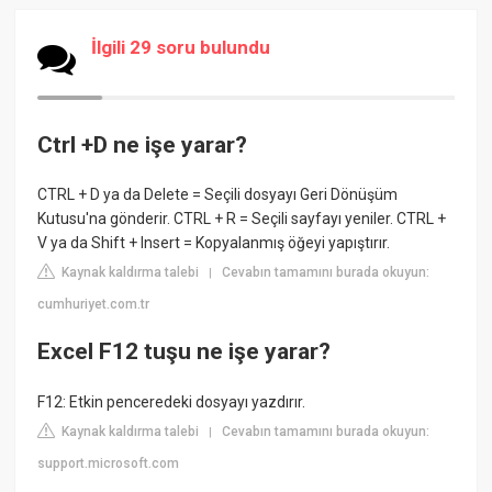
İlgili 29 soru bulundu
Ctrl +D ne işe yarar?
CTRL + D ya da Delete = Seçili dosyayı Geri Dönüşüm
Kutusu'na gönderir. CTRL + R = Seçili sayfayı yeniler. CTRL +
V ya da Shift + Insert = Kopyalanmış öğeyi yapıştırır.
Kaynak kaldırma talebi
Cevabın tamamını burada okuyun:
|
cumhuriyet.com.tr
Excel F12 tuşu ne işe yarar?
F12: Etkin penceredeki dosyayı yazdırır.
Kaynak kaldırma talebi
Cevabın tamamını burada okuyun:
|
support.microsoft.com