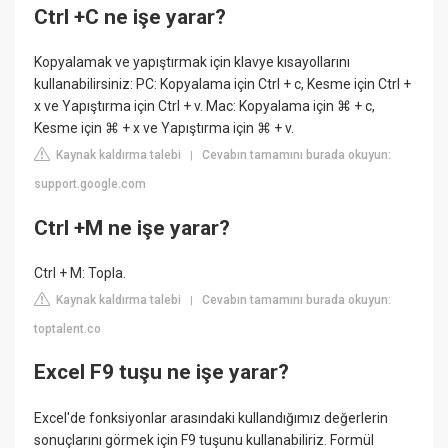
Ctrl +C ne işe yarar?
Kopyalamak ve yapıştırmak için klavye kısayollarını
kullanabilirsiniz: PC: Kopyalama için Ctrl + c, Kesme için Ctrl +
x ve Yapıştırma için Ctrl + v. Mac: Kopyalama için ⌘ + c,
Kesme için ⌘ + x ve Yapıştırma için ⌘ + v.
Kaynak kaldırma talebi
Cevabın tamamını burada okuyun:
|
support.google.com
Ctrl +M ne işe yarar?
Ctrl + M: Topla.
Kaynak kaldırma talebi
Cevabın tamamını burada okuyun:
|
toptalent.co
Excel F9 tuşu ne işe yarar?
Excel'de fonksiyonlar arasındaki kullandığımız değerlerin
sonuçlarını görmek için F9 tuşunu kullanabiliriz. Formül