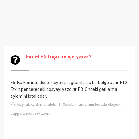
Excel F5 tuşu ne işe yarar?
F5: Bu komutu destekleyen programlarda bir belge açar. F12:
Etkin penceredeki dosyayı yazdırır. F3: Önceki geri alma
eylemini iptal eder.
Kaynak kaldırma talebi
Cevabın tamamını burada okuyun:
|
support.microsoft.com