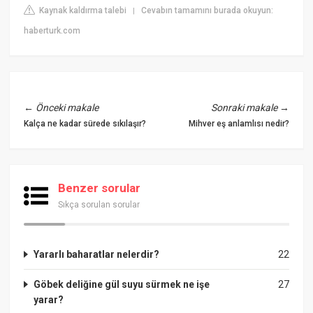
Kaynak kaldırma talebi
Cevabın tamamını burada okuyun:
|
haberturk.com
←
Önceki makale
Sonraki makale
→
Kalça ne kadar sürede sıkılaşır?
Mihver eş anlamlısı nedir?
Benzer sorular
Sıkça sorulan sorular
Yararlı baharatlar nelerdir?
22
Göbek deliğine gül suyu sürmek ne işe
27
yarar?