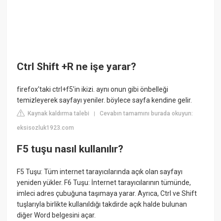
Ctrl Shift +R ne işe yarar?
firefox'taki ctrl+f5'in ikizi. aynı onun gibi önbelleği
temizleyerek sayfayı yeniler. böylece sayfa kendine gelir.
Kaynak kaldırma talebi
Cevabın tamamını burada okuyun:
|
eksisozluk1923.com
F5 tuşu nasıl kullanılır?
F5 Tuşu: Tüm internet tarayıcılarında açık olan sayfayı
yeniden yükler. F6 Tuşu: İnternet tarayıcılarının tümünde,
imleci adres çubuğuna taşımaya yarar. Ayrıca, Ctrl ve Shift
tuşlarıyla birlikte kullanıldığı takdirde açık halde bulunan
diğer Word belgesini açar.