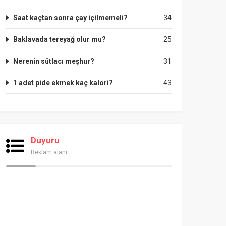
Saat kaçtan sonra çay içilmemeli?
34
Baklavada tereyağ olur mu?
25
Nerenin sütlacı meşhur?
31
1 adet pide ekmek kaç kalori?
43
Duyuru
Reklam alanı