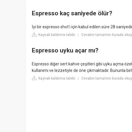
Espresso kaç saniyede ölür?
İyi bir espresso shot'ı için kabul edilen süre 28 saniyedir
Kaynak kaldırma talebi
Cevabın tamamını burada oku
|
Espresso uyku açar mı?
Espresso diğer sert kahve çeşitleri gibi uyku açma özell
kullanımı ve lezzetiyle de öne çıkmaktadır. Bununla birli
Kaynak kaldırma talebi
Cevabın tamamını burada okuy
|