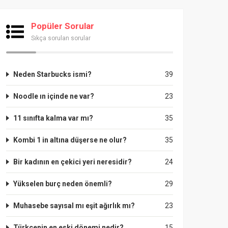
Popüler Sorular
Sıkça sorulan sorular
Neden Starbucks ismi?
39
Noodle ın içinde ne var?
23
11 sınıfta kalma var mı?
35
Kombi 1 in altına düşerse ne olur?
35
Bir kadının en çekici yeri neresidir?
24
Yükselen burç neden önemli?
29
Muhasebe sayısal mı eşit ağırlık mı?
23
Türkçenin en eski dönemi nedir?
15