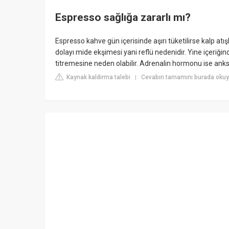
Espresso sağlığa zararlı mı?
Espresso kahve gün içerisinde aşırı tüketilirse kalp atış
dolayı mide ekşimesi yani reflü nedenidir. Yine içeriği
titremesine neden olabilir. Adrenalin hormonu ise anks
Kaynak kaldırma talebi
Cevabın tamamını burada okuyu
|