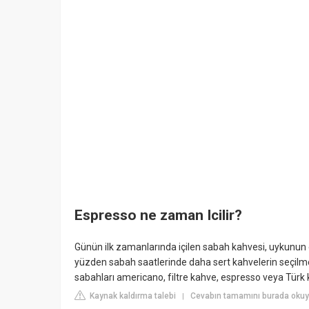
Espresso ne zaman Icilir?
Günün ilk zamanlarında içilen sabah kahvesi, uykunun et
yüzden sabah saatlerinde daha sert kahvelerin seçilme
sabahları americano, filtre kahve, espresso veya Türk k
Kaynak kaldırma talebi
Cevabın tamamını burada okuyu
|