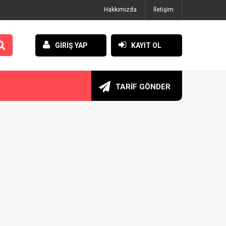
Hakkımızda
İletişim
GİRİŞ YAP
KAYIT OL
TARİF GÖNDER