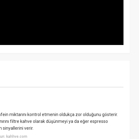
fein miktarını kontrol etmenin oldukça zor olduğunu gösterir.
ınırını filtre kahve olarak düşünmeyi ya da eğer espresso
inyallerini verir.
yun: kahhve.com