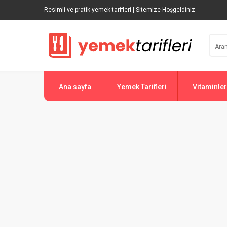
Resimli ve pratik yemek tarifleri | Sitemize Hoşgeldiniz
Ana sayfa
Yemek Tarifleri
Vitaminler