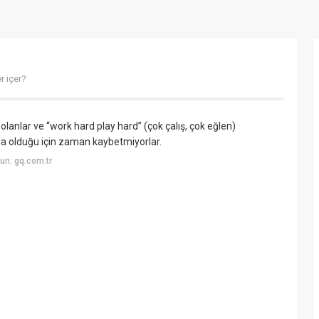
r içer?
olanlar ve “work hard play hard” (çok çalış, çok eğlen)
sa olduğu için zaman kaybetmiyorlar.
un: gq.com.tr