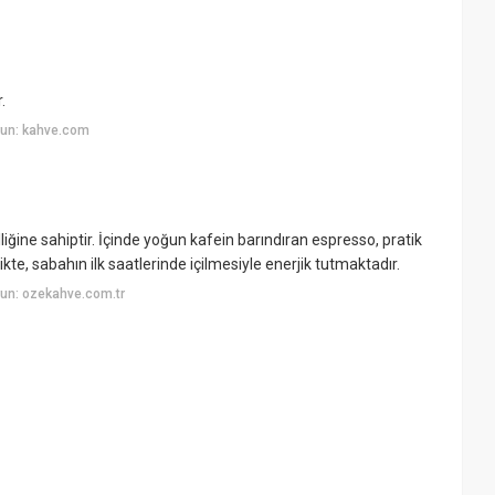
.
yun: kahve.com
iğine sahiptir. İçinde yoğun kafein barındıran espresso, pratik
kte, sabahın ilk saatlerinde içilmesiyle enerjik tutmaktadır.
un: ozekahve.com.tr