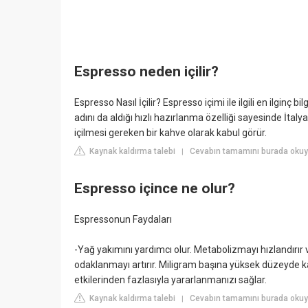
Espresso neden içilir?
Espresso Nasıl İçilir? Espresso içimi ile ilgili en ilginç 
adını da aldığı hızlı hazırlanma özelliği sayesinde İtal
içilmesi gereken bir kahve olarak kabul görür.
Kaynak kaldırma talebi
Cevabın tamamını burada okuyu
|
Espresso içince ne olur?
Espressonun Faydaları
-Yağ yakımını yardımcı olur. Metabolizmayı hızlandırır 
odaklanmayı artırır. Miligram başına yüksek düzeyde kafe
etkilerinden fazlasıyla yararlanmanızı sağlar.
Kaynak kaldırma talebi
Cevabın tamamını burada okuy
|