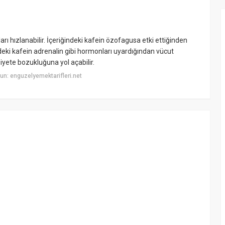
ları hızlanabilir. İçeriğindeki kafein özofagusa etki ettiğinden
ndeki kafein adrenalin gibi hormonları uyardığından vücut
iyete bozukluğuna yol açabilir.
n: enguzelyemektarifleri.net