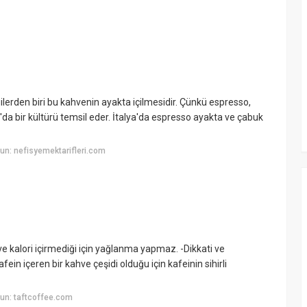
bilgilerden biri bu kahvenin ayakta içilmesidir. Çünkü espresso,
ya'da bir kültürü temsil eder. İtalya'da espresso ayakta ve çabuk
n: nefisyemektarifleri.com
ve kalori içirmediği için yağlanma yapmaz. -Dikkati ve
in içeren bir kahve çeşidi olduğu için kafeinin sihirli
un: taftcoffee.com