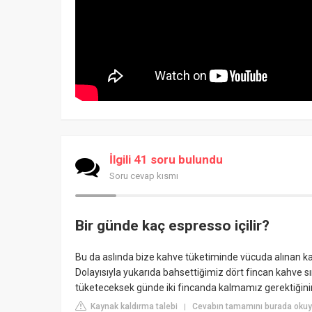
İlgili 41 soru bulundu
Soru cevap kısmı
Bir günde kaç espresso içilir?
Bu da aslında bize kahve tüketiminde vücuda alınan ka
Dolayısıyla yukarıda bahsettiğimiz dört fincan kahve s
tüketeceksek günde iki fincanda kalmamız gerektiğinin s
Kaynak kaldırma talebi
Cevabın tamamını burada oku
|