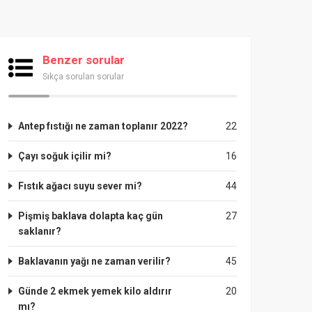
Benzer sorular
Sıkça sorulan sorular
Antep fıstığı ne zaman toplanır 2022?
22
Çayı soğuk içilir mi?
16
Fıstık ağacı suyu sever mi?
44
Pişmiş baklava dolapta kaç gün
27
saklanır?
Baklavanın yağı ne zaman verilir?
45
Günde 2 ekmek yemek kilo aldırır
20
mı?