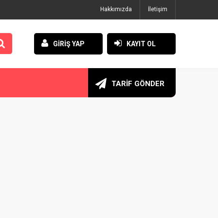
Hakkımızda
İletişim
GİRİŞ YAP
KAYIT OL
TARİF GÖNDER