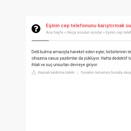
Eşinin cep telefonunu karıştırmak s
Ana Sayfa
»
Sıkça sorulan sorular
» Eşinin cep tel
Delil bulma amacıyla hareket eden eşler, birbirlerinin tel
cihazına casus yazılımlar da yüklüyor. Hatta dedektif tu
ihlali ve suç unsurları devreye giriyor.
Kaynak kaldırma talebi
Cevabın tamamını burada oku
|