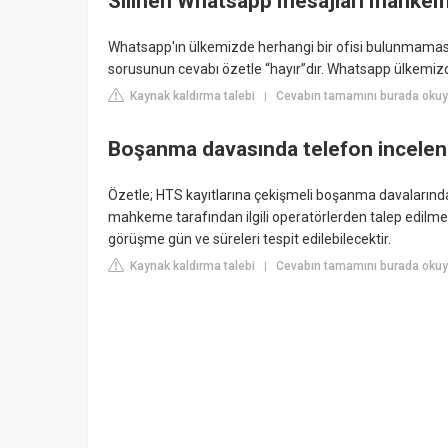
Silinen Whatsapp mesajları mahkem
Whatsapp'ın ülkemizde herhangi bir ofisi bulunmaması
sorusunun cevabı özetle “hayır”dır. Whatsapp ülkemizden
Kaynak kaldırma talebi
Cevabın tamamını burada oku
|
Boşanma davasında telefon incelen
Özetle; HTS kayıtlarına çekişmeli boşanma davalarında
mahkeme tarafından ilgili operatörlerden talep edilme
görüşme gün ve süreleri tespit edilebilecektir.
Kaynak kaldırma talebi
Cevabın tamamını burada okuyu
|