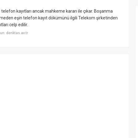
in telefon kayıtları ancak mahkeme kararı ile çıkar. Boşanma
emeden eşin telefon kayıt dökümünü ilgili Telekom şirketinden
arı celp edilir.
n: denktas.av.tr