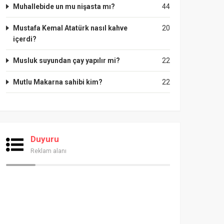
Muhallebide un mu nişasta mı?
44
Mustafa Kemal Atatürk nasıl kahve
20
içerdi?
Musluk suyundan çay yapılır mi?
22
Mutlu Makarna sahibi kim?
22
Duyuru
Reklam alanı