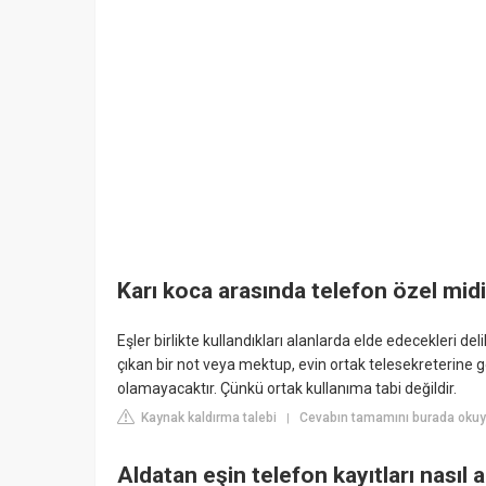
Karı koca arasında telefon özel mid
Eşler birlikte kullandıkları alanlarda elde edecekleri 
çıkan bir not veya mektup, evin ortak telesekreterine g
olamayacaktır. Çünkü ortak kullanıma tabi değildir.
Kaynak kaldırma talebi
Cevabın tamamını burada okuyu
|
Aldatan eşin telefon kayıtları nasıl a