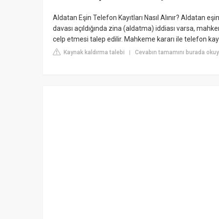
Aldatan Eşin Telefon Kayıtları Nasıl Alınır? Aldatan eş
davası açıldığında zina (aldatma) iddiası varsa, mahk
celp etmesi talep edilir. Mahkeme kararı ile telefon kayıtl
Kaynak kaldırma talebi
Cevabın tamamını burada okuyu
|