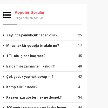
Popüler Sorular
Sıkça sorulan sorular
Zeytinde pamukçuk neden olur?
25
Miras tek bir çocuğa bırakılır mı?
17
1 TL nin içinde kaç tane?
45
Balgam ne zaman tehlikelidir?
40
Çok çocuk yapmak sevap mı?
42
Komple ürün nedir?
41
Kazaya rıza göstermek ne demek?
34
100 metrekare temele ne kadar beton
44