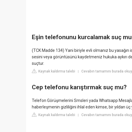
Eşin telefonunu kurcalamak suç mu
(TCK Madde 134) Yani biriyle evli olmanız bu yasağın ist
sesini veya görüntüsünü kaydetmeniz hukuka aykırı deli
suçtur.
Kaynak kaldırma talebi
Cevabın tamamını burada okuy
|
Cep telefonu karıştırmak suç mu?
Telefon Görüşmelerini Smsleri yada Whatsapp Mesajları
haberleşmenin gizliliğini ihlal eden kimse, bir yıldan üç y
Kaynak kaldırma talebi
Cevabın tamamını burada oku
|