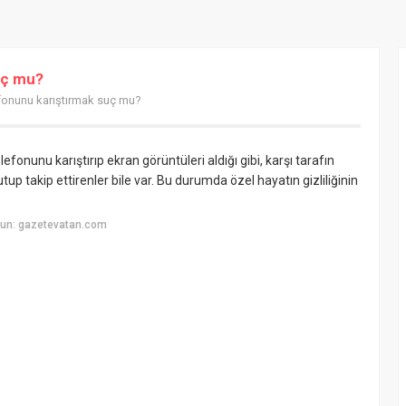
uç mu?
efonunu karıştırmak suç mu?
efonunu karıştırıp ekran görüntüleri aldığı gibi, karşı tarafın
tup takip ettirenler bile var. Bu durumda özel hayatın gizliliğinin
yun: gazetevatan.com