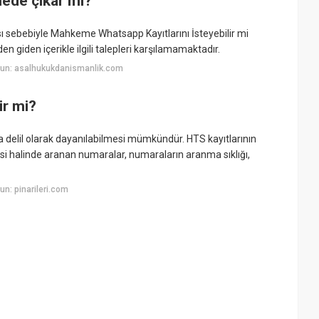
ede çıkar mı?
 sebebiyle Mahkeme Whatsapp Kayıtlarını İsteyebilir mi
 giden içerikle ilgili talepleri karşılamamaktadır.
yun: asalhukukdanismanlik.com
ir mi?
 delil olarak dayanılabilmesi mümkündür. HTS kayıtlarının
si halinde aranan numaralar, numaraların aranma sıklığı,
n: pinarileri.com