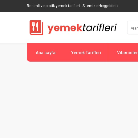
Resimli ve pratik yemek tarifleri | Sitemize Hoşgeldiniz
Ana sayfa
Yemek Tarifleri
Vitaminler