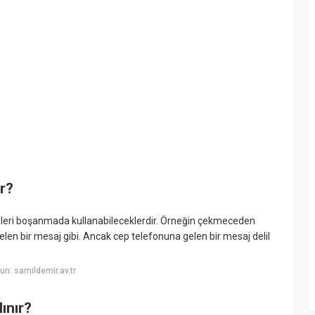
ir?
delilleri boşanmada kullanabileceklerdir. Örneğin çekmeceden
elen bir mesaj gibi. Ancak cep telefonuna gelen bir mesaj delil
n: samildemir.av.tr
lınır?