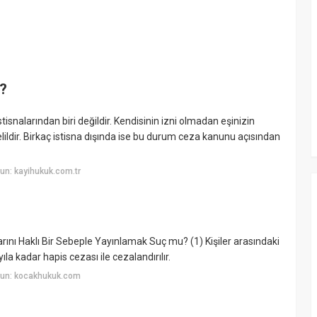
?
isnalarından biri değildir. Kendisinin izni olmadan eşinizin
ldir. Birkaç istisna dışında ise bu durum ceza kanunu açısından
un: kayihukuk.com.tr
nı Haklı Bir Sebeple Yayınlamak Suç mu? (1) Kişiler arasındaki
ıla kadar hapis cezası ile cezalandırılır.
yun: kocakhukuk.com