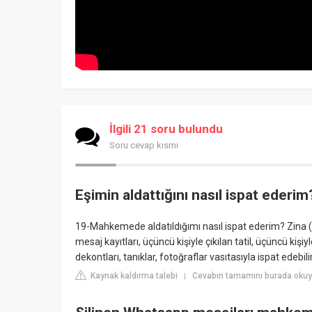
İlgili 21 soru bulundu
Soru cevap kısmı
Eşimin aldattığını nasıl ispat ederim
19-Mahkemede aldatıldığımı nasıl ispat ederim? Zina 
mesaj kayıtları, üçüncü kişiyle çıkılan tatil, üçüncü kişi
dekontları, tanıklar, fotoğraflar vasıtasıyla ispat edebilir
Kaynak kaldırma talebi
Cevabın tamamını burada okuyun
|