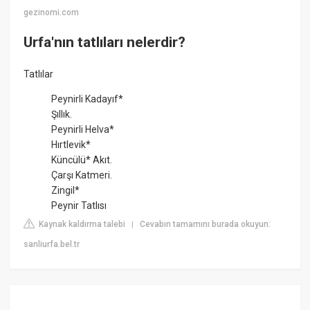
gezinomi.com
Urfa'nın tatlıları nelerdir?
Tatlılar
Peynirli Kadayıf*
Şıllık.
Peynirli Helva*
Hırtlevik*
Küncülü* Akıt.
Çarşı Katmeri.
Zingil*
Peynir Tatlısı
Kaynak kaldırma talebi
Cevabın tamamını burada okuyun:
|
sanliurfa.bel.tr