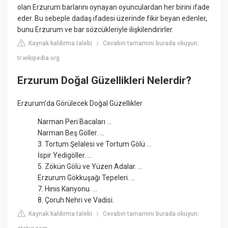
olan Erzurum barlarını oynayan oyunculardan her birini ifade
eder. Bu sebeple dadaş ifadesi üzerinde fikir beyan edenler,
bunu Erzurum ve bar sözcükleriyle ilişkilendirirler.
Kaynak kaldırma talebi
Cevabın tamamını burada okuyun:
|
tr.wikipedia.org
Erzurum Doğal Güzellikleri Nelerdir?
Erzurum'da Görülecek Doğal Güzellikler
Narman Peri Bacaları ...
Narman Beş Göller. ...
3. Tortum Şelalesi ve Tortum Gölü ...
İspir Yedigöller. ...
5. Zökün Gölü ve Yüzen Adalar. ...
Erzurum Gökkuşağı Tepeleri. ...
7. Hınıs Kanyonu. ...
8. Çoruh Nehri ve Vadisi.
Kaynak kaldırma talebi
Cevabın tamamını burada okuyun:
|