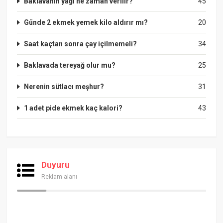
Baklavanın yağı ne zaman verilir?
45
Günde 2 ekmek yemek kilo aldırır mı?
20
Saat kaçtan sonra çay içilmemeli?
34
Baklavada tereyağ olur mu?
25
Nerenin sütlacı meşhur?
31
1 adet pide ekmek kaç kalori?
43
Duyuru
Reklam alanı