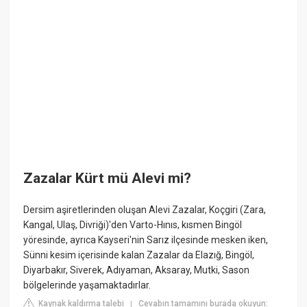
Zazalar Kürt mü Alevi mi?
Dersim aşiretlerinden oluşan Alevi Zazalar, Koçgiri (Zara,
Kangal, Ulaş, Divriği)'den Varto-Hınıs, kısmen Bingöl
yöresinde, ayrıca Kayseri'nin Sarız ilçesinde mesken iken,
Sünni kesim içerisinde kalan Zazalar da Elazığ, Bingöl,
Diyarbakır, Siverek, Adıyaman, Aksaray, Mutki, Sason
bölgelerinde yaşamaktadırlar.
Kaynak kaldırma talebi
Cevabın tamamını burada okuyun:
|