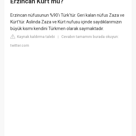
Erzincan Kürt mü?
Erzincan nüfusunun %90'ı Türk'tür. Geri kalan nüfus Zaza ve
Kürt'tür. Aslinda Zaza ve Kürt nufusu içinde saydıklarımızın
büyük kısmı kendini Türkmen olarak saymaktadır.
Kaynak kaldırma talebi
Cevabın tamamını burada okuyun:
|
twitter.com