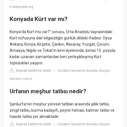
tr.wikipedia.org
Konyada Kürt var mı?
Konya'da Kürt mü var?” sorusu, Orta Anadolu taşrasındaki
Kürt nüfusuna dair bilgisizliğin günlük dildeki ifadesi. Oysa
Ankara, Konya, Kırşehir, Çankırı, Aksaray, Yozgat, Çorum,
Amasya, Niğde ve Tokat'ın kimi ilçelerinde, kimisi 15. yüzyıla
kadar uzanan zamanlardan beri yerleşikleşmiş Kürt
toplulukları yaşıyor.
Kaynak kaldırma talebi
Cevabın tamamını burada okuyun:
|
iletisim.com.tr
Urfanın meşhur tatlısı nedir?
Şanlıurfa'nın meşhur yöresel tatlıları arasında şıllık tatlısı,
zingil tatlısı, burma kadayıfı, peynir helvası, katmer tatlısı ve
haside tatlısı yer almaktadır.
Kaynak kaldırma talebi
Cevabın tamamını burada okuyun:
|