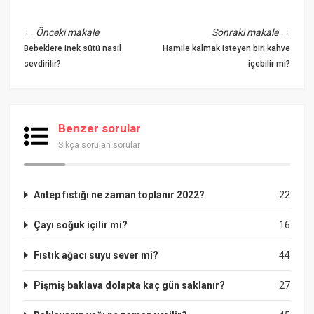
←
Önceki makale
Sonraki makale
→
Bebeklere inek sütü nasıl
Hamile kalmak isteyen biri kahve
sevdirilir?
içebilir mi?
Benzer sorular
Sıkça sorulan sorular
Antep fıstığı ne zaman toplanır 2022?
22
Çayı soğuk içilir mi?
16
Fıstık ağacı suyu sever mi?
44
Pişmiş baklava dolapta kaç gün saklanır?
27