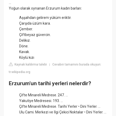
...
Yoğun olarak oynanan Erzurum kadın barları:
Aşşahdan gelirem yüküm eriktir.
Çarşıda üzüm kara.
Çember.
Çiftbeyaz güvercin.
Delikız.
Döne.
Kavak.
Köylü kızı
Kaynak kaldırma talebi
Cevabın tamamını burada okuyun:
|
tr.wikipedia.org
Erzurum'un tarihi yerleri nelerdir?
Çifte Minareli Medrese. 247. ...
Yakutiye Medresesi. 193. ...
Çifte Minareli Medrese. Tarihi Yerler • Dini Yerler. ...
Ulu Cami. Merkezi ve İlgi Çekici Noktalar • Dini Yerler. ...