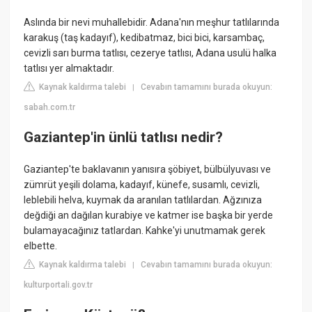
Aslında bir nevi muhallebidir. Adana'nın meşhur tatlılarında
karakuş (taş kadayıf), kedibatmaz, bici bici, karsambaç,
cevizli sarı burma tatlısı, cezerye tatlısı, Adana usulü halka
tatlısı yer almaktadır.
Kaynak kaldırma talebi
Cevabın tamamını burada okuyun:
|
sabah.com.tr
Gaziantep'in ünlü tatlısı nedir?
Gaziantep'te baklavanın yanısıra şöbiyet, bülbülyuvası ve
zümrüt yeşili dolama, kadayıf, künefe, susamlı, cevizli,
leblebili helva, kuymak da aranılan tatlılardan. Ağzınıza
değdiği an dağılan kurabiye ve katmer ise başka bir yerde
bulamayacağınız tatlardan. Kahke'yi unutmamak gerek
elbette.
Kaynak kaldırma talebi
Cevabın tamamını burada okuyun:
|
kulturportali.gov.tr