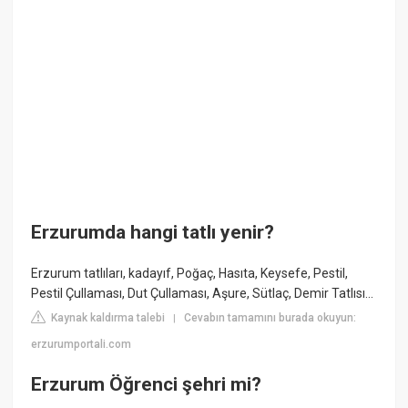
Erzurumda hangi tatlı yenir?
Erzurum tatlıları, kadayıf, Poğaç, Hasıta, Keysefe, Pestil,
Pestil Çullaması, Dut Çullaması, Aşure, Sütlaç, Demir Tatlısı...
Kaynak kaldırma talebi
Cevabın tamamını burada okuyun:
|
erzurumportali.com
Erzurum Öğrenci şehri mi?