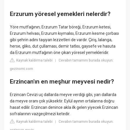
Erzurum yöresel yemekleri nelerdir?
Yöre mutfağının; Erzurum Tatar böreği, Erzurum ketesi,
Erzurum helvası, Erzurum kıymalısı, Erzurum kesme çorbası
gibi şehrin adını taşıyan lezzetleri de vardır. Çiriş, lalanga,
herse, gliko, dut çullaması, demir tatlısı, gaysefe ve hasuta
da Erzurum mutfağının öne çıkan yöresel yemekleridir.
Kaynak kaldırma talebi
Cevabın tamamını burada okuyun:
|
gezinomi.com
Erzincan'ın en meşhur meyvesi nedir?
Erzincan Cevizi uç dallarda meyve verdiği gibi, yan dallarda
da meyve oranı çok yüksektir. Eylül ayının ortalarına doğru
hasat edilir. Erzincan denince akla ilk gelen yiyecek Erzincan
sofralarının vazgeçilmezi ketedir.
Kaynak kaldırma talebi
Cevabın tamamını burada okuyun:
|
erzincan.gov.tr