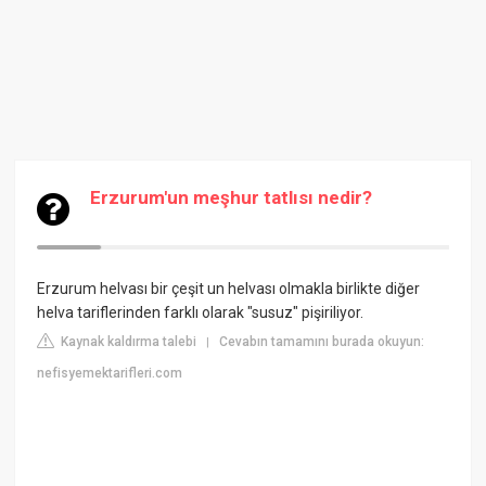
Erzurum'un meşhur tatlısı nedir?
Erzurum helvası bir çeşit un helvası olmakla birlikte diğer
helva tariflerinden farklı olarak "susuz" pişiriliyor.
Kaynak kaldırma talebi
Cevabın tamamını burada okuyun:
|
nefisyemektarifleri.com