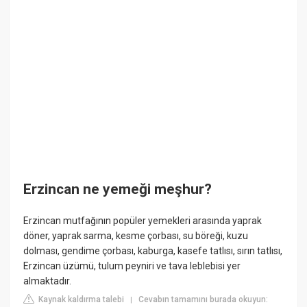
Erzincan ne yemeği meşhur?
Erzincan mutfağının popüler yemekleri arasında yaprak
döner, yaprak sarma, kesme çorbası, su böreği, kuzu
dolması, gendime çorbası, kaburga, kasefe tatlısı, sırın tatlısı,
Erzincan üzümü, tulum peyniri ve tava leblebisi yer
almaktadır.
Kaynak kaldırma talebi
Cevabın tamamını burada okuyun:
|