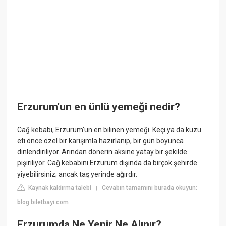
Erzurum'un en ünlü yemeği nedir?
Cağ kebabı, Erzurum'un en bilinen yemeği. Keçi ya da kuzu
eti önce özel bir karışımla hazırlanıp, bir gün boyunca
dinlendiriliyor. Arından dönerin aksine yatay bir şekilde
pişiriliyor. Cağ kebabını Erzurum dışında da birçok şehirde
yiyebilirsiniz; ancak taş yerinde ağırdır.
Kaynak kaldırma talebi
Cevabın tamamını burada okuyun:
|
blog.biletbayi.com
Erzurumda Ne Yenir Ne Alınır?