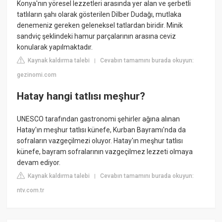
Konya'nın yöresel lezzetleri arasında yer alan ve şerbetli
tatlıların şahı olarak gösterilen Dilber Dudağı, mutlaka
denemeniz gereken geleneksel tatlardan biridir. Minik
sandviç şeklindeki hamur parçalarının arasına ceviz
konularak yapılmaktadır.
Kaynak kaldırma talebi
Cevabın tamamını burada okuyun:
|
gezinomi.com
Hatay hangi tatlısı meşhur?
UNESCO tarafından gastronomi şehirler ağına alınan
Hatay'ın meşhur tatlısı künefe, Kurban Bayramı'nda da
sofraların vazgeçilmezi oluyor. Hatay'ın meşhur tatlısı
künefe, bayram sofralarının vazgeçilmez lezzeti olmaya
devam ediyor.
Kaynak kaldırma talebi
Cevabın tamamını burada okuyun:
|
ntv.com.tr