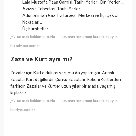
Lala Mustafa Paşa Camisi. Tarihi Yerler • Dini Yerler. ...
Aziziye Tabyalari. Tarihi Yerler. ...
Adurrahman Gazi hz türbesi. Merkezi ve İlgi Çekici
Noktalar. ...
Üç Kümbetler.
Kaynak kaldırma talebi
Cevabın tamamını burada okuyun:
|
tripadvisor.com.tr
Zaza ve Kürt aynı mı?
Zazalar için Kürt oldukları yorumu da yapılmıştır. Ancak
Zazalar Kürt değillerdir. Çünkü Zazaların kökeni Kürtlerden
farklıdır. Zazalar ve Kürtler uzun yıllar bir arada yaşamış
kişilerdir.
Kaynak kaldırma talebi
Cevabın tamamını burada okuyun:
|
hurriyet.com.tr