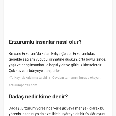
Erzurumlu insanlar nasıl olur?
Bir süre Erzurum'da kalan Evliya Çelebi: Erzurumlular,
genelde sağlam vücutlu, sıhhatine düşkün, orta boylu, zinde,
yaşlı ve genç insanları ile hepsi yiğit ve gürbüz kimselerdir.
Çok kuvvetli bünyeye sahiptirler.
Kaynak kaldırma talebi
Cevabın tamamını burada okuyun:
|
erzurumportali.com
Dadaş nedir kime denir?
Dadaş , Erzurum yöresinde yerleşik veya menşe-i olarak bu
yörenin insanını ya da özellikle bu yöreye ait bir folklör oyunu