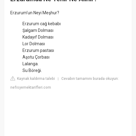
Erzurum'un Neyi Meşhur?
Erzurum cağ kebabı
Şalgam Dolması
Kadayıf Dolması
Lor Dolması
Erzurum pastası
Aşotu Çorbası
Lalanga.
Su Böreği.
Kaynak kaldırma talebi
Cevabın tamamını burada okuyun:
|
nefisyemektarifleri.com