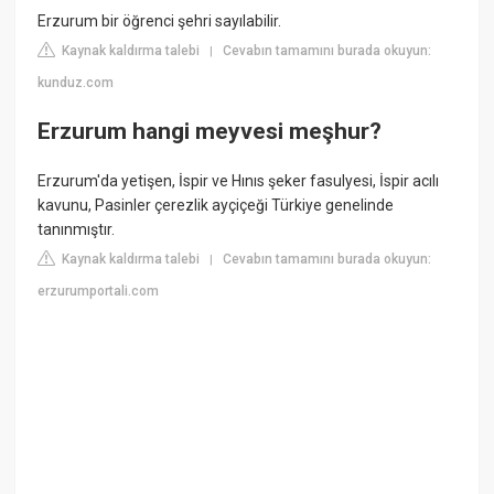
Erzurum bir öğrenci şehri sayılabilir.
Kaynak kaldırma talebi
Cevabın tamamını burada okuyun:
|
kunduz.com
Erzurum hangi meyvesi meşhur?
Erzurum'da yetişen, İspir ve Hınıs şeker fasulyesi, İspir acılı
kavunu, Pasinler çerezlik ayçiçeği Türkiye genelinde
tanınmıştır.
Kaynak kaldırma talebi
Cevabın tamamını burada okuyun:
|
erzurumportali.com