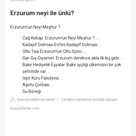
Erzurum neyi ile ünlü?
Erzurum'un Neyi Meşhur ?
Cağ Kebap. Erzurum'un Neyi Meşhur ? ...
Kadayıf Dolması Enfes Kadayıf Dolması ...
Oltu Taşı Erzurum'un Oltu İlçesi. ...
Gar-Gış-Gıyamet. Erzurum denilince akla ilk kış gelir. ...
Bakır Hediyelik Eşyalar. Bakır işçiliği ülkemizin bir çok
şehrinde var. ...
İspir Kuru Fasulyesi. ...
Aşotu Çorbası ...
Su Böreği.
Kaynak kaldırma talebi
Cevabın tamamını burada okuyun:
|
bujuyollarda.com