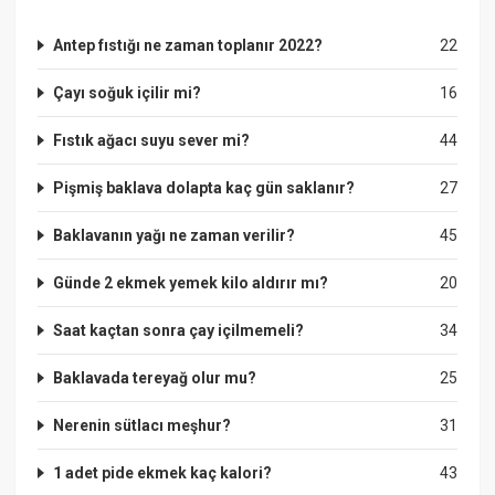
Antep fıstığı ne zaman toplanır 2022?
22
Çayı soğuk içilir mi?
16
Fıstık ağacı suyu sever mi?
44
Pişmiş baklava dolapta kaç gün saklanır?
27
Baklavanın yağı ne zaman verilir?
45
Günde 2 ekmek yemek kilo aldırır mı?
20
Saat kaçtan sonra çay içilmemeli?
34
Baklavada tereyağ olur mu?
25
Nerenin sütlacı meşhur?
31
1 adet pide ekmek kaç kalori?
43