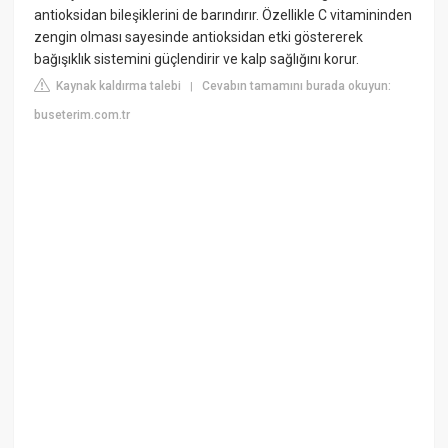
antioksidan bileşiklerini de barındırır. Özellikle C vitamininden
zengin olması sayesinde antioksidan etki göstererek
bağışıklık sistemini güçlendirir ve kalp sağlığını korur.
Kaynak kaldırma talebi
Cevabın tamamını burada okuyun:
|
buseterim.com.tr