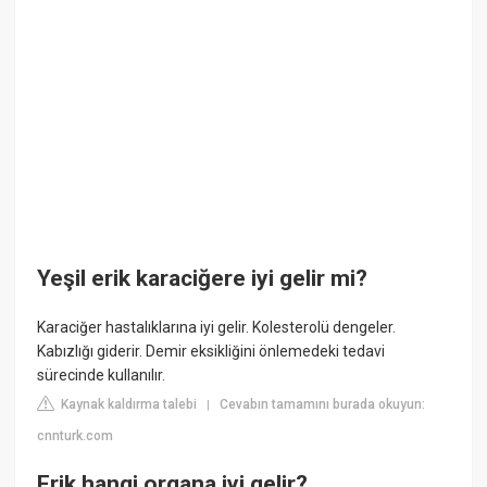
Yeşil erik karaciğere iyi gelir mi?
Karaciğer hastalıklarına iyi gelir. Kolesterolü dengeler.
Kabızlığı giderir. Demir eksikliğini önlemedeki tedavi
sürecinde kullanılır.
Kaynak kaldırma talebi
Cevabın tamamını burada okuyun:
|
cnnturk.com
Erik hangi organa iyi gelir?