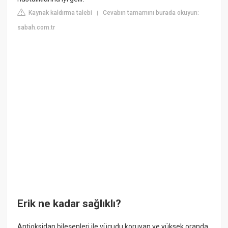
Kaynak kaldırma talebi
Cevabın tamamını burada okuyun:
|
sabah.com.tr
Erik ne kadar sağlıklı?
Antioksidan bileşenleri ile vücudu koruyan ve yüksek oranda