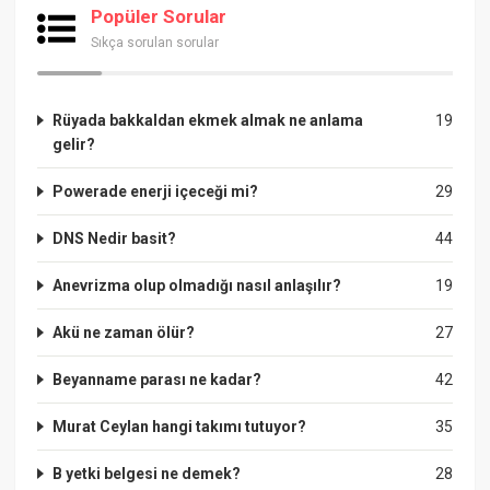
Popüler Sorular
Sıkça sorulan sorular
Rüyada bakkaldan ekmek almak ne anlama
19
gelir?
Powerade enerji içeceği mi?
29
DNS Nedir basit?
44
Anevrizma olup olmadığı nasıl anlaşılır?
19
Akü ne zaman ölür?
27
Beyanname parası ne kadar?
42
Murat Ceylan hangi takımı tutuyor?
35
B yetki belgesi ne demek?
28