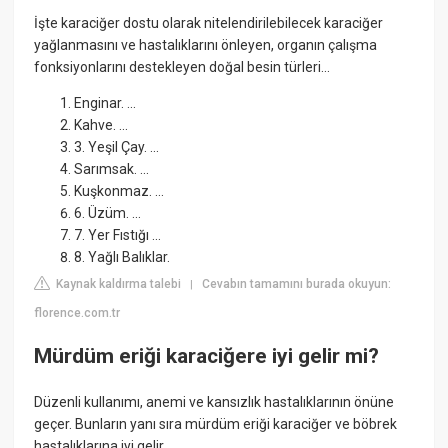
İşte karaciğer dostu olarak nitelendirilebilecek karaciğer
yağlanmasını ve hastalıklarını önleyen, organın çalışma
fonksiyonlarını destekleyen doğal besin türleri...
Enginar. ...
Kahve. ...
3. Yeşil Çay. ...
Sarımsak. ...
Kuşkonmaz. ...
6. Üzüm. ...
7. Yer Fıstığı ...
8. Yağlı Balıklar.
Kaynak kaldırma talebi
Cevabın tamamını burada okuyun:
|
florence.com.tr
Mürdüm eriği karaciğere iyi gelir mi?
Düzenli kullanımı, anemi ve kansızlık hastalıklarının önüne
geçer. Bunların yanı sıra mürdüm eriği karaciğer ve böbrek
hastalıklarına iyi gelir.