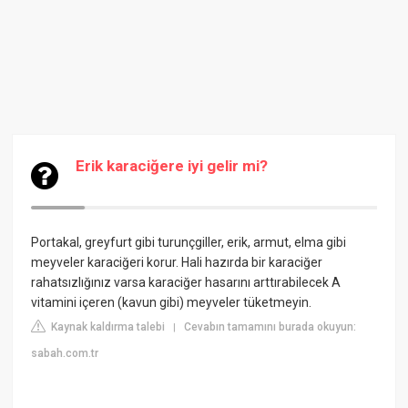
Erik karaciğere iyi gelir mi?
Portakal, greyfurt gibi turunçgiller, erik, armut, elma gibi
meyveler karaciğeri korur. Hali hazırda bir karaciğer
rahatsızlığınız varsa karaciğer hasarını arttırabilecek A
vitamini içeren (kavun gibi) meyveler tüketmeyin.
Kaynak kaldırma talebi
Cevabın tamamını burada okuyun:
|
sabah.com.tr