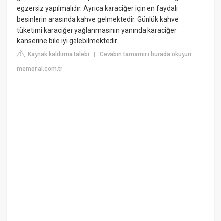
egzersiz yapılmalıdır. Ayrıca karaciğer için en faydalı
besinlerin arasında kahve gelmektedir. Günlük kahve
tüketimi karaciğer yağlanmasının yanında karaciğer
kanserine bile iyi gelebilmektedir.
Kaynak kaldırma talebi
Cevabın tamamını burada okuyun:
|
memorial.com.tr