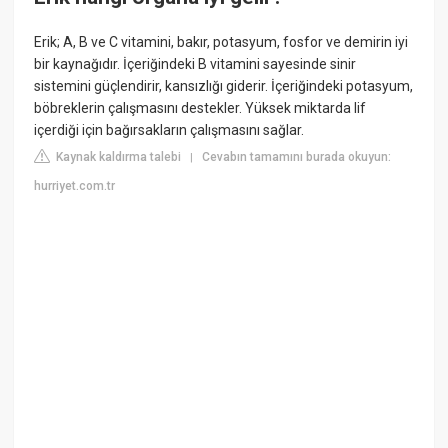
Erik; A, B ve C vitamini, bakır, potasyum, fosfor ve demirin iyi
bir kaynağıdır. İçeriğindeki B vitamini sayesinde sinir
sistemini güçlendirir, kansızlığı giderir. İçeriğindeki potasyum,
böbreklerin çalışmasını destekler. Yüksek miktarda lif
içerdiği için bağırsakların çalışmasını sağlar.
Kaynak kaldırma talebi
Cevabın tamamını burada okuyun:
|
hurriyet.com.tr