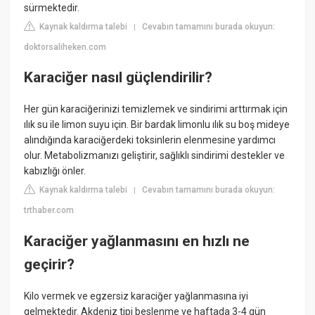
sürmektedir.
Kaynak kaldırma talebi
Cevabın tamamını burada okuyun:
|
doktorsaliheken.com
Karaciğer nasıl güçlendirilir?
Her gün karaciğerinizi temizlemek ve sindirimi arttırmak için
ılık su ile limon suyu için. Bir bardak limonlu ılık su boş mideye
alındığında karaciğerdeki toksinlerin elenmesine yardımcı
olur. Metabolizmanızı geliştirir, sağlıklı sindirimi destekler ve
kabızlığı önler.
Kaynak kaldırma talebi
Cevabın tamamını burada okuyun:
|
trthaber.com
Karaciğer yağlanmasını en hızlı ne
geçirir?
Kilo vermek ve egzersiz karaciğer yağlanmasına iyi
gelmektedir. Akdeniz tipi beslenme ve haftada 3-4 gün