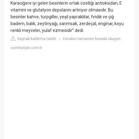
Karaciğere iyi gelen besinlerin ortak özelliği antioksidan, E
vitamini ve glutatyon depolarını artırıyor olmasıdır. Bu
besinler kahve, turpgiller, yeşil yapraklılar, fındık ve çiğ
badem, balık, zeytinyağı, sarımsak, zerdeçal, enginar, koyu
renkli meyveler, yulaf ezmesidir” dedi.
Kaynak kaldırma talebi
Cevabın tamamını burada okuyun:
|
cumhuriyet.com.tr