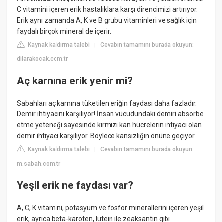
C vitamini içeren erik hastalıklara karşı direncimizi artırıyor.
Erik aynı zamanda A, K ve B grubu vitaminleri ve sağlık için
faydalı birçok mineral de içerir.
Kaynak kaldırma talebi
Cevabın tamamını burada okuyun:
|
dilarakocak.com.tr
Aç karnına erik yenir mi?
Sabahları aç karnına tüketilen eriğin faydası daha fazladır.
Demir ihtiyacını karşılıyor! İnsan vücudundaki demiri absorbe
etme yeteneği sayesinde kırmızı kan hücrelerin ihtiyacı olan
demir ihtiyacı karşılıyor. Böylece kansızlığın önüne geçiyor.
Kaynak kaldırma talebi
Cevabın tamamını burada okuyun:
|
m.sabah.com.tr
Yeşil erik ne faydası var?
A, C, K vitamini, potasyum ve fosfor minerallerini içeren yeşil
erik, ayrıca beta-karoten, lutein ile zeaksantin gibi