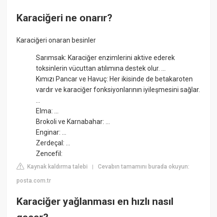
Karaciğeri ne onarır?
Karaciğeri onaran besinler
Sarımsak: Karaciğer enzimlerini aktive ederek
toksinlerin vücuttan atılımına destek olur. ...
Kımızı Pancar ve Havuç: Her ikisinde de betakaroten
vardır ve karaciğer fonksiyonlarının iyileşmesini sağlar.
...
Elma: ...
Brokoli ve Karnabahar: ...
Enginar: ...
Zerdeçal: ...
Zencefil:
Kaynak kaldırma talebi
Cevabın tamamını burada okuyun:
|
posta.com.tr
Karaciğer yağlanması en hızlı nasıl