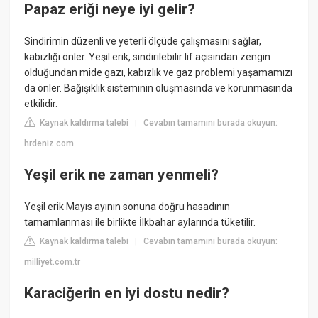
Papaz eriği neye iyi gelir?
Sindirimin düzenli ve yeterli ölçüde çalışmasını sağlar,
kabızlığı önler. Yeşil erik, sindirilebilir lif açısından zengin
olduğundan mide gazı, kabızlık ve gaz problemi yaşamamızı
da önler. Bağışıklık sisteminin oluşmasında ve korunmasında
etkilidir.
Kaynak kaldırma talebi
Cevabın tamamını burada okuyun:
|
hrdeniz.com
Yeşil erik ne zaman yenmeli?
Yeşil erik Mayıs ayının sonuna doğru hasadının
tamamlanması ile birlikte İlkbahar aylarında tüketilir.
Kaynak kaldırma talebi
Cevabın tamamını burada okuyun:
|
milliyet.com.tr
Karaciğerin en iyi dostu nedir?