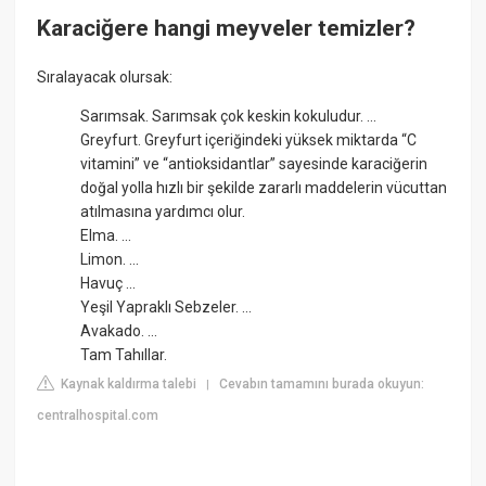
Karaciğere hangi meyveler temizler?
Sıralayacak olursak:
Sarımsak. Sarımsak çok keskin kokuludur. ...
Greyfurt. Greyfurt içeriğindeki yüksek miktarda “C
vitamini” ve “antioksidantlar” sayesinde karaciğerin
doğal yolla hızlı bir şekilde zararlı maddelerin vücuttan
atılmasına yardımcı olur.
Elma. ...
Limon. ...
Havuç ...
Yeşil Yapraklı Sebzeler. ...
Avakado. ...
Tam Tahıllar.
Kaynak kaldırma talebi
Cevabın tamamını burada okuyun:
|
centralhospital.com