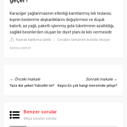
geçer?
Karaciğer yağlanmasının etkinliği kanıtlanmış tek tedavisi;
kişinin beslenme alışkanlıklarını değiştirmesi ve düşük
kalorili, az yağlı, paketli-işlenmiş gıda tüketiminin azaltıldığı,
sağlıklı besinlerden oluşan bir diyet planı ile kilo vermesidir.
Kaynak kaldırma talebi
Cevabın tamamını burada okuyun:
|
sozcu.com.tr
←
Önceki makale
Sonraki makale
→
Taze dut şekeri Yukseltir mi?
Kayısı En çok hangi mevsimde yetişir?
Benzer sorular
Sıkça sorulan sorular