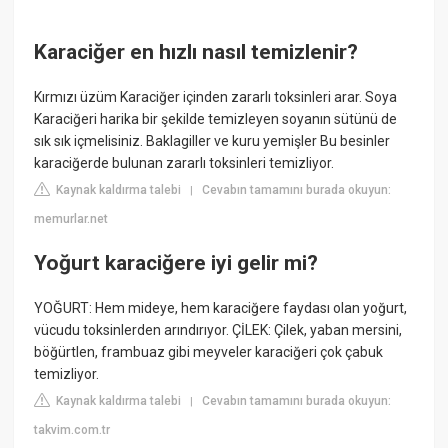
Karaciğer en hızlı nasıl temizlenir?
Kırmızı üzüm Karaciğer içinden zararlı toksinleri arar. Soya
Karaciğeri harika bir şekilde temizleyen soyanın sütünü de
sık sık içmelisiniz. Baklagiller ve kuru yemişler Bu besinler
karaciğerde bulunan zararlı toksinleri temizliyor.
Kaynak kaldırma talebi
Cevabın tamamını burada okuyun:
|
memurlar.net
Yoğurt karaciğere iyi gelir mi?
YOĞURT: Hem mideye, hem karaciğere faydası olan yoğurt,
vücudu toksinlerden arındırıyor. ÇİLEK: Çilek, yaban mersini,
böğürtlen, frambuaz gibi meyveler karaciğeri çok çabuk
temizliyor.
Kaynak kaldırma talebi
Cevabın tamamını burada okuyun:
|
takvim.com.tr