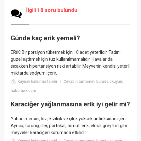
İlgili 18 soru bulundu
Günde kaç erik yemeli?
ERİK: Bir porsiyon tüketmek için 10 adet yeterlidir. Tadını
güzelleştirmek için tuz kullanılmamalıdır. Havalar da
sıcakken hipertansiyon riski artabilir. Meyvenin kendisi yeterli
miktarda sodyum içerir.
Kaynak kaldırma talebi
Cevabın tamamını burada okuyun:
|
haberturk.com
Karaciğer yağlanmasına erik iyi gelir mi?
Yaban mersini, kivi, kızılcık ve çilek yüksek antioksidan içerir.
Ayrıca; turunçgiller, portakal, armut, erik, elma, greyfurt gibi
meyveler karaciğeri korumada etkilidir.
Kaynak kaldırma talebi
Cevabın tamamını burada okuyun: