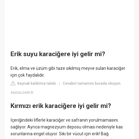
Erik suyu karaciğere iyi gelir mi?
Erik, elma ve üzüm gibi taze sıkılmış meyve suları karaciğer
için çok faydalıdır.
Kaynak kaldırma talebi
Cevabın tamamını burada okuyun:
|
sozcu.com.tr
Kırmızı erik karaciğere iyi gelir mi?
İçeriğindeki liflerle karaciğer ve safranın yorulmamasını
sağlıyor. Ayrıca magnezyum deposu olması nedeniyle kas
sorunlarına engel oluyor. Sıkı bir vücut için erik! Bağ