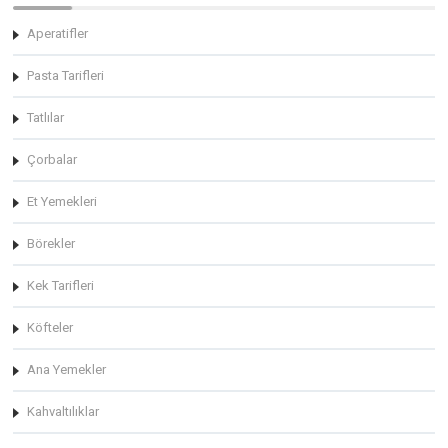
Aperatifler
Pasta Tarifleri
Tatlılar
Çorbalar
Et Yemekleri
Börekler
Kek Tarifleri
Köfteler
Ana Yemekler
Kahvaltılıklar