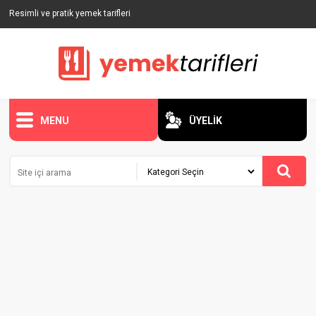
Resimli ve pratik yemek tarifleri
MENU
ÜYELİK