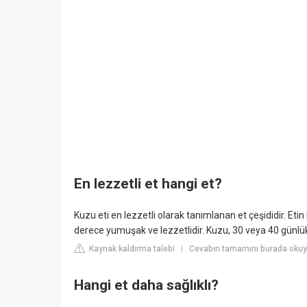
En lezzetli et hangi et?
Kuzu eti en lezzetli olarak tanımlanan et çeşididir. Etin 
derece yumuşak ve lezzetlidir. Kuzu, 30 veya 40 günlük
Kaynak kaldırma talebi
Cevabın tamamını burada okuyu
|
Hangi et daha sağlıklı?