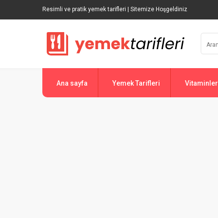
Resimli ve pratik yemek tarifleri | Sitemize Hoşgeldiniz
Ana sayfa
Yemek Tarifleri
Vitaminler