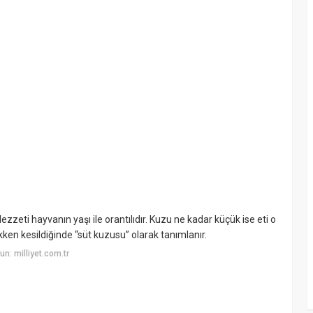
lezzeti hayvanın yaşı ile orantılıdır. Kuzu ne kadar küçük ise eti o
ken kesildiğinde “süt kuzusu” olarak tanımlanır.
n: milliyet.com.tr