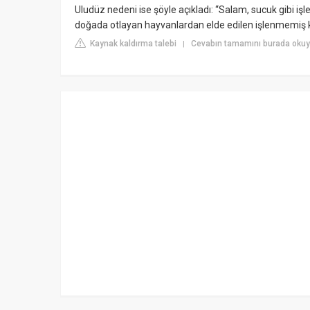
Uludüz nedeni ise şöyle açıkladı: “Salam, sucuk gibi işlen
doğada otlayan hayvanlardan elde edilen işlenmemiş kırm
Kaynak kaldırma talebi
Cevabın tamamını burada okuy
|