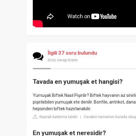
İlgili 37 soru bulundu
Soru cevap kısmı
Tavada en yumuşak et hangisi?
Yumuşak Biftek Nasıl Pişirilir? Biftek hayvanın az sinir
pişirilebilen yumuşak ete denilir. Bonfile, antrikot, dana
hepsinden biftek hazırlanabilir.
Kaynak kaldırma talebi
Cevabın tamamını burada okuyu
|
En yumuşak et neresidir?