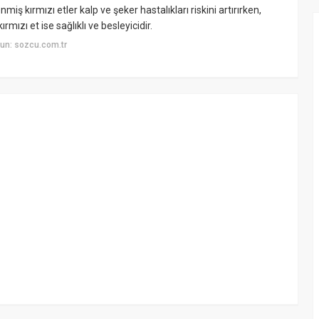
miş kırmızı etler kalp ve şeker hastalıkları riskini artırırken,
ızı et ise sağlıklı ve besleyicidir.
un: sozcu.com.tr