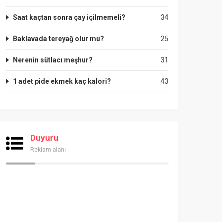
Saat kaçtan sonra çay içilmemeli?
34
Baklavada tereyağ olur mu?
25
Nerenin sütlacı meşhur?
31
1 adet pide ekmek kaç kalori?
43
Duyuru
Reklam alanı