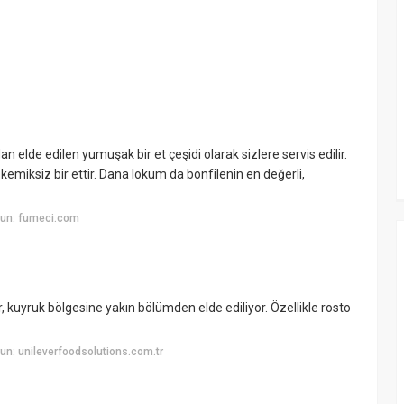
lde edilen yumuşak bir et çeşidi olarak sizlere servis edilir.
 kemiksiz bir ettir. Dana lokum da bonfilenin en değerli,
yun: fumeci.com
r, kuyruk bölgesine yakın bölümden elde ediliyor. Özellikle rosto
n: unileverfoodsolutions.com.tr