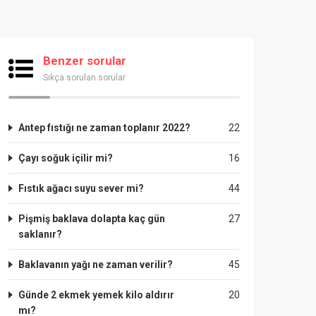
Benzer sorular
Sıkça sorulan sorular
Antep fıstığı ne zaman toplanır 2022?
22
Çayı soğuk içilir mi?
16
Fıstık ağacı suyu sever mi?
44
Pişmiş baklava dolapta kaç gün
27
saklanır?
Baklavanın yağı ne zaman verilir?
45
Günde 2 ekmek yemek kilo aldırır
20
mı?