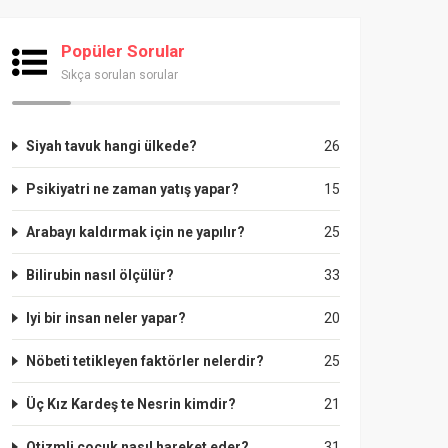
Popüler Sorular
Sıkça sorulan sorular
Siyah tavuk hangi ülkede?
26
Psikiyatri ne zaman yatış yapar?
15
Arabayı kaldırmak için ne yapılır?
25
Bilirubin nasıl ölçülür?
33
Iyi bir insan neler yapar?
20
Nöbeti tetikleyen faktörler nelerdir?
25
Üç Kız Kardeş te Nesrin kimdir?
21
Otizmli çocuk nasıl hareket eder?
31