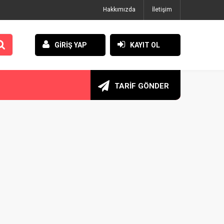
Hakkımızda
İletişim
GİRİŞ YAP
KAYIT OL
TARİF GÖNDER