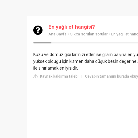
En yağlı et hangisi?
Ana Sayfa
»
Sıkça sorulan sorular
» En yağlı et hang
Kuzu ve domuz gibi kırmızı etler ise gram başına en yü
yüksek olduğu için kısmen daha düşük besin değerine sa
ile sınırlamak en iyisidir.
Kaynak kaldırma talebi
Cevabın tamamını burada okuyun
|