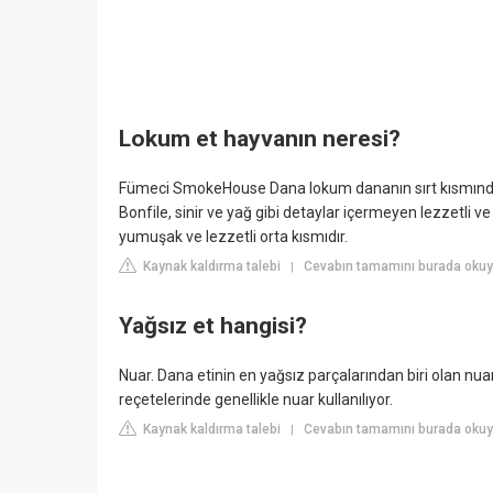
Lokum et hayvanın neresi?
Fümeci SmokeHouse Dana lokum dananın sırt kısmından e
Bonfile, sinir ve yağ gibi detaylar içermeyen lezzetli ve
yumuşak ve lezzetli orta kısmıdır.
Kaynak kaldırma talebi
Cevabın tamamını burada oku
|
Yağsız et hangisi?
Nuar. Dana etinin en yağsız parçalarından biri olan nua
reçetelerinde genellikle nuar kullanılıyor.
Kaynak kaldırma talebi
Cevabın tamamını burada okuyu
|