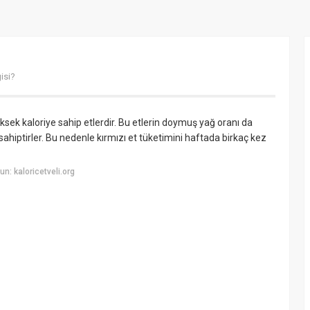
isi?
ksek kaloriye sahip etlerdir. Bu etlerin doymuş yağ oranı da
hiptirler. Bu nedenle kırmızı et tüketimini haftada birkaç kez
: kaloricetveli.org