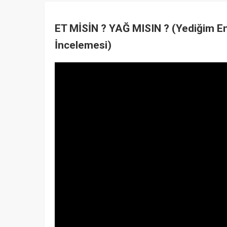
ET MİSİN ? YAĞ MISIN ? (Yediğim En
İncelemesi)