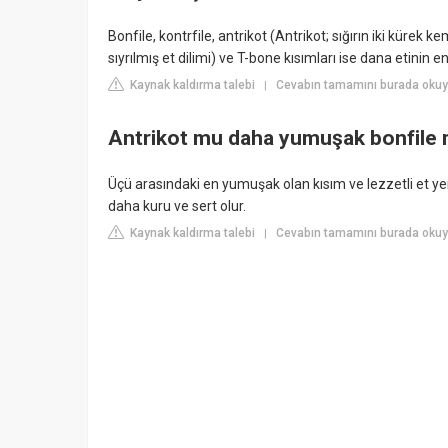
Bonfile, kontrfile, antrikot (Antrikot; sığırın iki kürek 
sıyrılmış et dilimi) ve T-bone kısımları ise dana etinin
Kaynak kaldırma talebi
Cevabın tamamını burada okuy
|
Antrikot mu daha yumuşak bonfile 
Üçü arasındaki en yumuşak olan kısım ve lezzetli et yem
daha kuru ve sert olur.
Kaynak kaldırma talebi
Cevabın tamamını burada okuyu
|