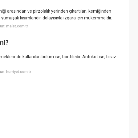
kemiği arasından ve pirzolalık yerinden çıkartılan, kemiğinden
 en yumuşak kısımlarıdır, dolayısıyla ızgara için mükemmeldir.
un: malet.com.tr
mi?
eklerinde kullanılan bölüm ise, bonfiledir. Antrikot ise, biraz
n: hurriyet.com.tr