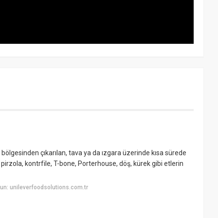
li bölgesinden çıkarılan, tava ya da ızgara üzerinde kısa sürede
 pirzola, kontrfile, T-bone, Porterhouse, döş, kürek gibi etlerin
n: unileverfoodsolutions.com.tr