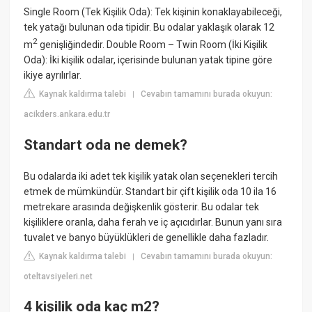
Single Room (Tek Kişilik Oda): Tek kişinin konaklayabileceği,
tek yatağı bulunan oda tipidir. Bu odalar yaklaşık olarak 12
2
m
genişliğindedir. Double Room – Twin Room (İki Kişilik
Oda): İki kişilik odalar, içerisinde bulunan yatak tipine göre
ikiye ayrılırlar.
Kaynak kaldırma talebi
Cevabın tamamını burada okuyun:
|
acikders.ankara.edu.tr
Standart oda ne demek?
Bu odalarda iki adet tek kişilik yatak olan seçenekleri tercih
etmek de mümkündür. Standart bir çift kişilik oda 10 ila 16
metrekare arasında değişkenlik gösterir. Bu odalar tek
kişiliklere oranla, daha ferah ve iç açıcıdırlar. Bunun yanı sıra
tuvalet ve banyo büyüklükleri de genellikle daha fazladır.
Kaynak kaldırma talebi
Cevabın tamamını burada okuyun:
|
oteltavsiyeleri.net
4 kişilik oda kaç m2?