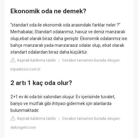
Ekonomik oda ne demek?
“standart oda ile ekonomik oda arasındakı farklar neler ?”
Merhabalar, Standart odalarımız, havuz ve deniz manzaralı
olup,ebat olarak biraz daha geniştir. Ekonomik odalarımız ise
bahçe manzaralı yada manzarasız odalar olup, ebat olarak
standart odalardan biraz daha küçüktür.
Kaynak kaldırma talebi
Cevabın tamamını burada okuyun:
|
tripadvisor.com.tr
2 artı 1 kaç oda olur?
2+1 ev iki oda bir salondan oluşur. Ev içerisinde tuvalet,
banyo ve mutfak gibi ihtiyacı gidermek için alanlarda
bulunmaktadır.
Kaynak kaldırma talebi
Cevabın tamamını burada okuyun:
|
dekorgetir.com