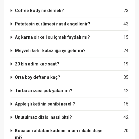
Coffee Body ne demek?
23
Patatesin çürümesi nasıl engellenir?
43
Aç karna sirkeli su içmek faydalı mı?
15
Meyveli kefir kabızlığa iyi gelir mi?
24
20 bin adim kac saat?
19
Orta boy defter a kaç?
35
Turbo arızası çok yakar mı?
42
Apple şirketinin sahibi nereli?
15
Unutulmaz dizisi nasıl bitti?
42
Kocasını aldatan kadının imam nikahı düşer
20
mi?