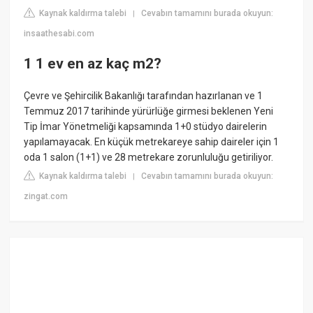
Kaynak kaldırma talebi
Cevabın tamamını burada okuyun:
|
insaathesabi.com
1 1 ev en az kaç m2?
Çevre ve Şehircilik Bakanlığı tarafından hazırlanan ve 1
Temmuz 2017 tarihinde yürürlüğe girmesi beklenen Yeni
Tip İmar Yönetmeliği kapsamında 1+0 stüdyo dairelerin
yapılamayacak. En küçük metrekareye sahip daireler için 1
oda 1 salon (1+1) ve 28 metrekare zorunluluğu getiriliyor.
Kaynak kaldırma talebi
Cevabın tamamını burada okuyun:
|
zingat.com