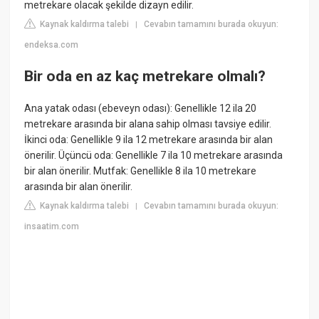
metrekare olacak şekilde dizayn edilir.
Kaynak kaldırma talebi
Cevabın tamamını burada okuyun:
|
endeksa.com
Bir oda en az kaç metrekare olmalı?
Ana yatak odası (ebeveyn odası): Genellikle 12 ila 20
metrekare arasında bir alana sahip olması tavsiye edilir.
İkinci oda: Genellikle 9 ila 12 metrekare arasında bir alan
önerilir. Üçüncü oda: Genellikle 7 ila 10 metrekare arasında
bir alan önerilir. Mutfak: Genellikle 8 ila 10 metrekare
arasında bir alan önerilir.
Kaynak kaldırma talebi
Cevabın tamamını burada okuyun:
|
insaatim.com