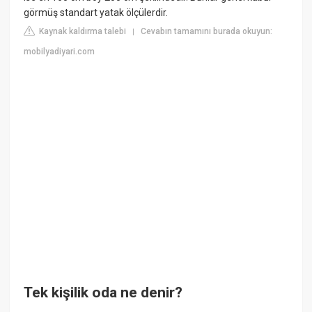
görmüş standart yatak ölçülerdir.
Kaynak kaldırma talebi
Cevabın tamamını burada okuyun:
|
mobilyadiyari.com
Tek kişilik oda ne denir?