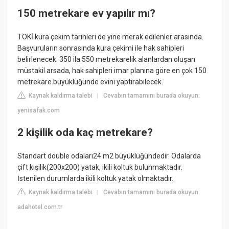
150 metrekare ev yapılır mı?
TOKİ kura çekim tarihleri de yine merak edilenler arasında.
Başvuruların sonrasında kura çekimi ile hak sahipleri
belirlenecek. 350 ila 550 metrekarelik alanlardan oluşan
müstakil arsada, hak sahipleri imar planına göre en çok 150
metrekare büyüklüğünde evini yaptırabilecek.
Kaynak kaldırma talebi
Cevabın tamamını burada okuyun:
|
yenisafak.com
2 kişilik oda kaç metrekare?
Standart double odaları24 m2 büyüklüğündedir. Odalarda
çift kişilik(200x200) yatak, ikili koltuk bulunmaktadır.
İstenilen durumlarda ikili koltuk yatak olmaktadır.
Kaynak kaldırma talebi
Cevabın tamamını burada okuyun:
|
adahotel.com.tr