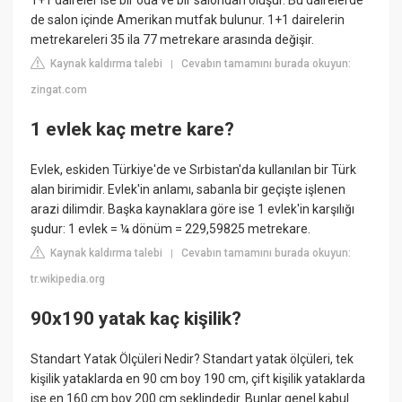
1+1 daireler ise bir oda ve bir salondan oluşur. Bu dairelerde
de salon içinde Amerikan mutfak bulunur. 1+1 dairelerin
metrekareleri 35 ila 77 metrekare arasında değişir.
Kaynak kaldırma talebi
Cevabın tamamını burada okuyun:
|
zingat.com
1 evlek kaç metre kare?
Evlek, eskiden Türkiye'de ve Sırbistan'da kullanılan bir Türk
alan birimidir. Evlek'in anlamı, sabanla bir geçişte işlenen
arazi dilimdir. Başka kaynaklara göre ise 1 evlek'in karşılığı
şudur: 1 evlek = ¼ dönüm = 229,59825 metrekare.
Kaynak kaldırma talebi
Cevabın tamamını burada okuyun:
|
tr.wikipedia.org
90x190 yatak kaç kişilik?
Standart Yatak Ölçüleri Nedir? Standart yatak ölçüleri, tek
kişilik yataklarda en 90 cm boy 190 cm, çift kişilik yataklarda
ise en 160 cm boy 200 cm şeklindedir. Bunlar genel kabul