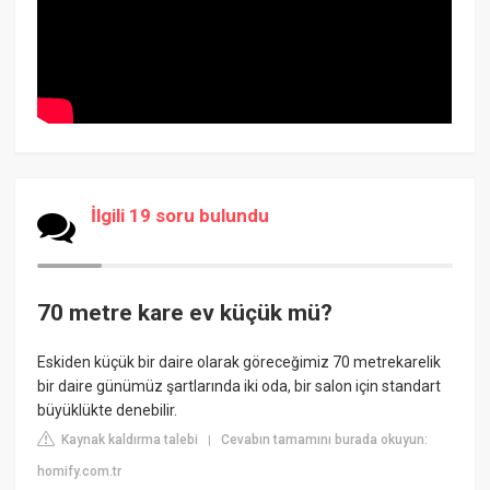
İlgili 19 soru bulundu
70 metre kare ev küçük mü?
Eskiden küçük bir daire olarak göreceğimiz 70 metrekarelik
bir daire günümüz şartlarında iki oda, bir salon için standart
büyüklükte denebilir.
Kaynak kaldırma talebi
Cevabın tamamını burada okuyun:
|
homify.com.tr