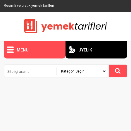
Resimli ve pratik yemek tarifleri
MENU
ÜYELİK