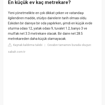
En küçük ev kaç metrekare?
Yeni yönetmelikte en çok dikkat çeken ve vatandaşı
ilgilendiren madde, stüdyo dairelerin tarih olması oldu.
Eskiden bir daireye bir oda yapılırken, şimdi en küçük evde
oturma odası 12, yatak odası 9, tuvalet 1.2, banyo 3 ve
mutfak net 3.3 metrekare olacak. Bir daire net 28.5
metrekareden daha küçük olamayacak.
Kaynak kaldırma talebi
Cevabın tamamını burada okuyun:
|
sabah.com.tr