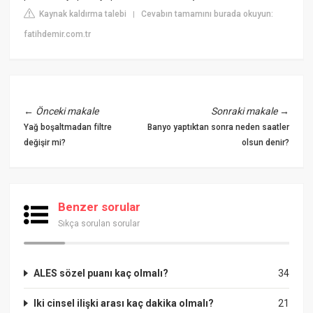
Kaynak kaldırma talebi
Cevabın tamamını burada okuyun:
|
fatihdemir.com.tr
←
Önceki makale
Sonraki makale
→
Yağ boşaltmadan filtre
Banyo yaptıktan sonra neden saatler
değişir mi?
olsun denir?
Benzer sorular
Sıkça sorulan sorular
ALES sözel puanı kaç olmalı?
34
Iki cinsel ilişki arası kaç dakika olmalı?
21