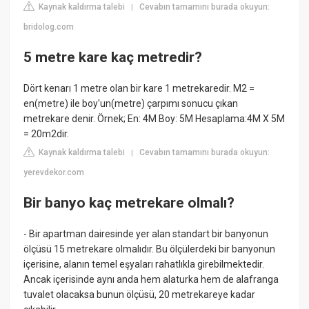
Kaynak kaldırma talebi
Cevabın tamamını burada okuyun:
|
bridolog.com
5 metre kare kaç metredir?
Dört kenarı 1 metre olan bir kare 1 metrekaredir. M2 =
en(metre) ile boy'un(metre) çarpımı sonucu çıkan
metrekare denir. Örnek; En: 4M Boy: 5M Hesaplama:4M X 5M
= 20m2dir.
Kaynak kaldırma talebi
Cevabın tamamını burada okuyun:
|
yerevdekor.com
Bir banyo kaç metrekare olmalı?
- Bir apartman dairesinde yer alan standart bir banyonun
ölçüsü 15 metrekare olmalıdır. Bu ölçülerdeki bir banyonun
içerisine, alanın temel eşyaları rahatlıkla girebilmektedir.
Ancak içerisinde aynı anda hem alaturka hem de alafranga
tuvalet olacaksa bunun ölçüsü, 20 metrekareye kadar