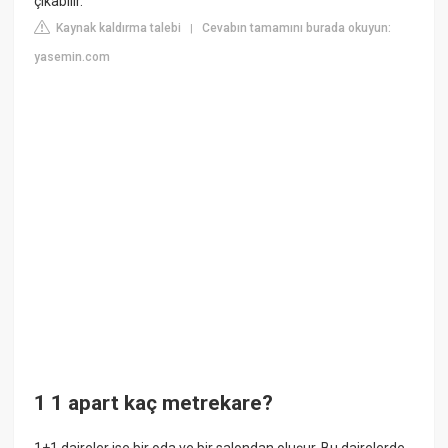
çıkabilir.
Kaynak kaldırma talebi
Cevabın tamamını burada okuyun:
|
yasemin.com
1 1 apart kaç metrekare?