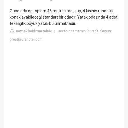
Quad oda da toplam 46 metre kare olup, 4 kişinin rahatlıkla
konaklayabileceği standart bir odadır. Yatak odasında 4 adet
tek kişilik büyük yatak bulunmaktadır.
Kaynak kaldırma talebi
Cevabın tamamını burada okuyun:
|
prestijevrenotel.com