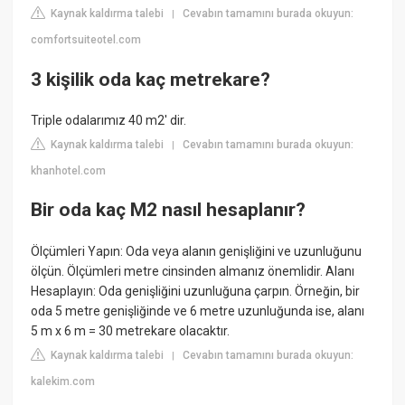
Kaynak kaldırma talebi
Cevabın tamamını burada okuyun:
|
comfortsuiteotel.com
3 kişilik oda kaç metrekare?
Triple odalarımız 40 m2' dir.
Kaynak kaldırma talebi
Cevabın tamamını burada okuyun:
|
khanhotel.com
Bir oda kaç M2 nasıl hesaplanır?
Ölçümleri Yapın: Oda veya alanın genişliğini ve uzunluğunu
ölçün. Ölçümleri metre cinsinden almanız önemlidir. Alanı
Hesaplayın: Oda genişliğini uzunluğuna çarpın. Örneğin, bir
oda 5 metre genişliğinde ve 6 metre uzunluğunda ise, alanı
5 m x 6 m = 30 metrekare olacaktır.
Kaynak kaldırma talebi
Cevabın tamamını burada okuyun:
|
kalekim.com