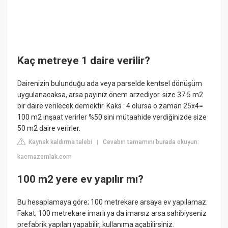
Kaç metreye 1 daire verilir?
Dairenizin bulunduğu ada veya parselde kentsel dönüşüm
uygulanacaksa, arsa payınız önem arzediyor. size 37.5 m2
bir daire verilecek demektir. Kaks : 4 olursa o zaman 25x4=
100 m2 inşaat verirler %50 sini mütaahide verdiğinizde size
50 m2 daire verirler.
Kaynak kaldırma talebi
Cevabın tamamını burada okuyun:
|
kacmazemlak.com
100 m2 yere ev yapılır mı?
Bu hesaplamaya göre; 100 metrekare arsaya ev yapılamaz.
Fakat; 100 metrekare imarlı ya da imarsız arsa sahibiyseniz
prefabrik yapıları yapabilir, kullanıma açabilirsiniz.