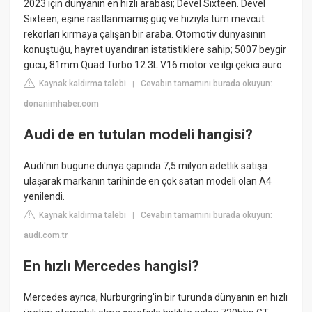
2023 için dünyanın en hızlı arabası; Devel Sixteen. Devel
Sixteen, eşine rastlanmamış güç ve hızıyla tüm mevcut
rekorları kırmaya çalışan bir araba. Otomotiv dünyasının
konuştuğu, hayret uyandıran istatistiklere sahip; 5007 beygir
gücü, 81mm Quad Turbo 12.3L V16 motor ve ilgi çekici auro.
Kaynak kaldırma talebi
Cevabın tamamını burada okuyun:
|
donanimhaber.com
Audi de en tutulan modeli hangisi?
Audi'nin bugüne dünya çapında 7,5 milyon adetlik satışa
ulaşarak markanın tarihinde en çok satan modeli olan A4
yenilendi.
Kaynak kaldırma talebi
Cevabın tamamını burada okuyun:
|
audi.com.tr
En hızlı Mercedes hangisi?
Mercedes ayrıca, Nurburgring'in bir turunda dünyanın en hızlı