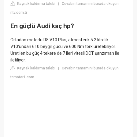
Kaynak kaldırma talebi
Cevabın tamamını burada okuyun:
|
ntv.com.tr
En güçlü Audi kaç hp?
Ortadan motorlu R8 V10 Plus, atmosferik 5.2 litrelik
V10'undan 610 beygir gücü ve 600 Nm tork üretebiliyor.
Üretilen bu güç 4 tekere de 7 ileri vitesli DCT şanzıman ile
iletiliyor.
Kaynak kaldırma talebi
Cevabın tamamını burada okuyun:
|
tr.motor1.com