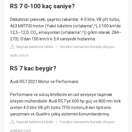
RS 7 0-100 kaç saniye?
Dikkatinizi çekecek, şaşırtıcı rakamlar: 4-0 litre, V8 çift turbo,
463 kWTFSI motor (Yakıt tüketimi (ortalama¹,²), l/100 km'de:
12,5–12,0; CO₂ emisyonları (ortalama¹,²)) g/km olarak: 284–
273). 0'dan 100 km/s'e 3,4 saniyede hızlanma.
Kaynak kaldırma talebi
Cevabın tamamını burada okuyun:
|
audi.com.tr
RS 7 kac beygir?
Audi RS7 2021 Motor ve Performans
Performans ve sürüş limitlerini en üst seviyeye taşımak
isteyen mühendisler Audi RS7'ye 600 hp güç ve 800 nm tork
üreten 4.0 litre V8 çift turbo TFSI motoru,8 ileri tiptronic
şanzımanı ve Quattro çekiş sistemini konumlandırmış.
Kaynak kaldırma talebi
Cevabın tamamını burada okuyun:
|
arabam.com