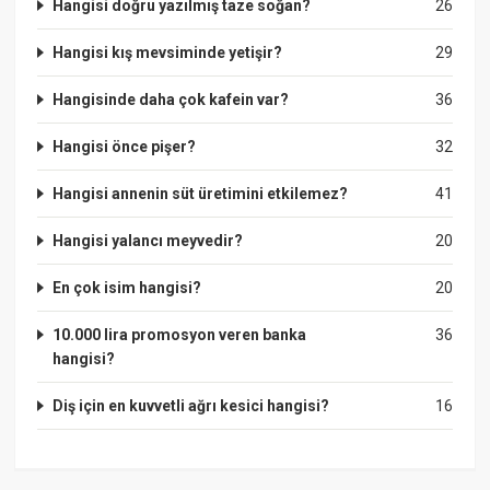
Hangisi doğru yazılmış taze soğan?
26
Hangisi kış mevsiminde yetişir?
29
Hangisinde daha çok kafein var?
36
Hangisi önce pişer?
32
Hangisi annenin süt üretimini etkilemez?
41
Hangisi yalancı meyvedir?
20
En çok isim hangisi?
20
10.000 lira promosyon veren banka
36
hangisi?
Diş için en kuvvetli ağrı kesici hangisi?
16