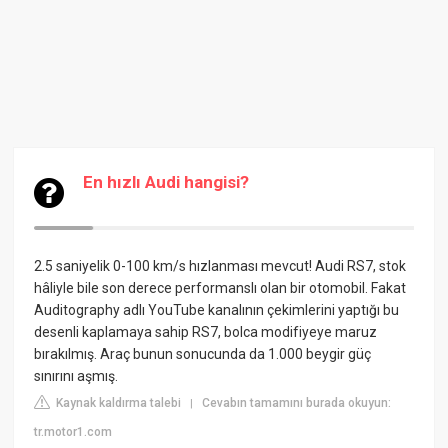
En hızlı Audi hangisi?
2.5 saniyelik 0-100 km/s hızlanması mevcut!
Audi RS7, stok
hâliyle bile son derece performanslı olan bir otomobil. Fakat
Auditography adlı YouTube kanalının çekimlerini yaptığı bu
desenli kaplamaya sahip RS7, bolca modifiyeye maruz
bırakılmış. Araç bunun sonucunda da 1.000 beygir güç
sınırını aşmış.
Kaynak kaldırma talebi
Cevabın tamamını burada okuyun:
|
tr.motor1.com