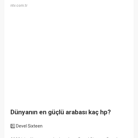
ntv.com.tr
Dünyanın en güçlü arabası kaç hp?
1️⃣ Devel Sixteen