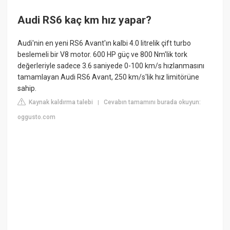
Audi RS6 kaç km hız yapar?
Audi'nin en yeni RS6 Avant'ın kalbi 4.0 litrelik çift turbo
beslemeli bir V8 motor. 600 HP güç ve 800 Nm'lik tork
değerleriyle sadece 3.6 saniyede 0-100 km/s hızlanmasını
tamamlayan Audi RS6 Avant, 250 km/s'lik hız limitörüne
sahip.
Kaynak kaldırma talebi
Cevabın tamamını burada okuyun:
|
oggusto.com