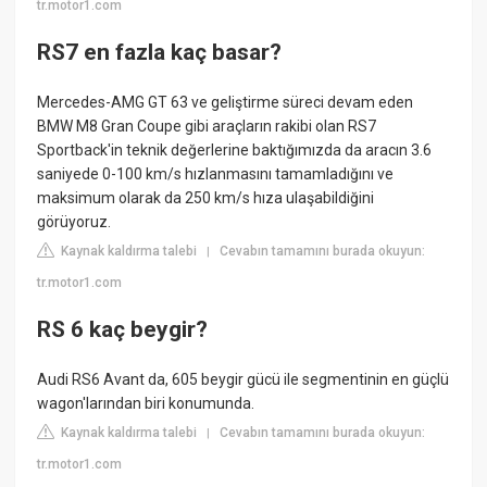
tr.motor1.com
RS7 en fazla kaç basar?
Mercedes-AMG GT 63 ve geliştirme süreci devam eden
BMW M8 Gran Coupe gibi araçların rakibi olan RS7
Sportback'in teknik değerlerine baktığımızda da aracın 3.6
saniyede 0-100 km/s hızlanmasını tamamladığını ve
maksimum olarak da 250 km/s hıza ulaşabildiğini
görüyoruz.
Kaynak kaldırma talebi
Cevabın tamamını burada okuyun:
|
tr.motor1.com
RS 6 kaç beygir?
Audi RS6 Avant da, 605 beygir gücü ile segmentinin en güçlü
wagon'larından biri konumunda.
Kaynak kaldırma talebi
Cevabın tamamını burada okuyun:
|
tr.motor1.com