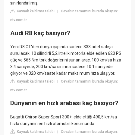
sınırlandırılmış.
Kaynak kaldırma talebi
Cevabın tamamını burada okuyun:
|
ntv.com.tr
Audi R8 kaç basıyor?
Yeni R8 GT'den dünya çapında sadece 333 adet satışa
sunulacak. 10 silindirli 5,2 litrelik motorla elde edilen 620 PS
güç ve 565 Nm tork değerlerini sunan araç, 100 km/sa hıza
3.4 saniyede, 200 km/sa sınırına sadece 10.1 saniyede
çıkıyor ve 320 km/saate kadar maksimum hıza ulaşıyor.
Kaynak kaldırma talebi
Cevabın tamamını burada okuyun:
|
ntv.com.tr
Dünyanın en hızlı arabası kaç basıyor?
Bugatti Chiron Super Sport 300+, elde ettiği 490,5 km/sa
hızla dünyanın en hızlı otomobili konumunda.
Kaynak kaldırma talebi
Cevabın tamamını burada okuyun:
|