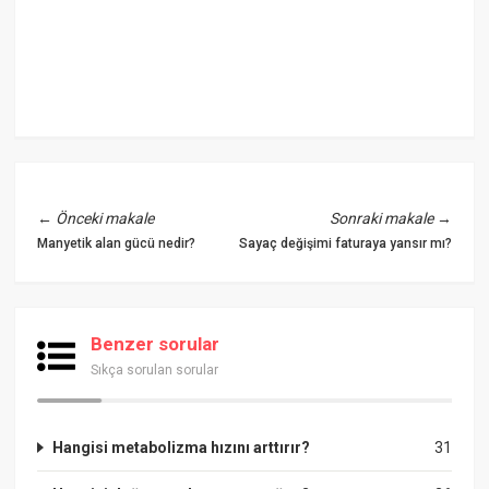
←
Önceki makale
Sonraki makale
→
Manyetik alan gücü nedir?
Sayaç değişimi faturaya yansır mı?
Benzer sorular
Sıkça sorulan sorular
Hangisi metabolizma hızını arttırır?
31