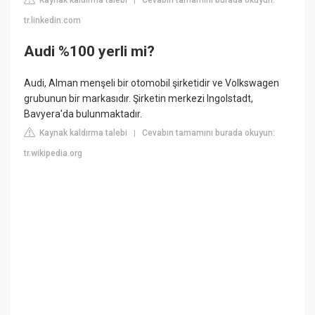
Kaynak kaldırma talebi
Cevabın tamamını burada okuyun:
|
tr.linkedin.com
Audi %100 yerli mi?
Audi, Alman menşeli bir otomobil şirketidir ve Volkswagen
grubunun bir markasıdır. Şirketin merkezi Ingolstadt,
Bavyera'da bulunmaktadır.
Kaynak kaldırma talebi
Cevabın tamamını burada okuyun:
|
tr.wikipedia.org