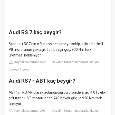
Audi RS 7 kaç beygir?
Standart RS7'nin çift turbo beslemeye sahip, 4 litre hacimli
V8 motorunun yaklaşık 650 beygir güç, 800 Nm tork
üretmesi bekleniyor.
Kaynak kaldırma talebi
Cevabın tamamını burada okuyun:
|
tr.motor1.com
Audi RS7 r ABT kaç beygir?
ABT'nin RS7-R olarak adlandırdığı bu projede araç, 4.0 litrelik
çift turbolu V8 motorundan 740 beygir güç ile 920 Nm tork
üretiyor.
Kaynak kaldırma talebi
Cevabın tamamını burada okuyun:
|