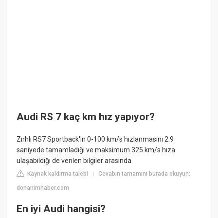
Audi RS 7 kaç km hız yapıyor?
Zırhlı RS7 Sportback'in 0-100 km/s hızlanmasını 2.9
saniyede tamamladığı ve maksimum 325 km/s hıza
ulaşabildiği de verilen bilgiler arasında.
Kaynak kaldırma talebi
Cevabın tamamını burada okuyun:
|
donanimhaber.com
En iyi Audi hangisi?