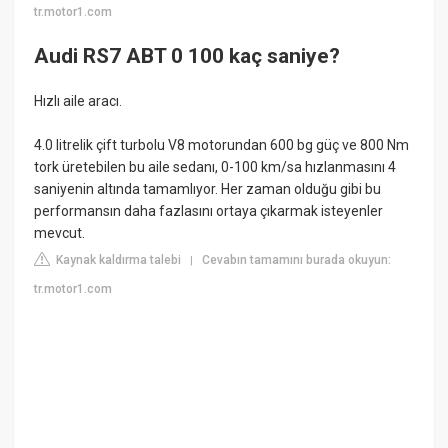
tr.motor1.com
Audi RS7 ABT 0 100 kaç saniye?
Hızlı aile aracı.
4.0 litrelik çift turbolu V8 motorundan 600 bg güç ve 800 Nm
tork üretebilen bu aile sedanı, 0-100 km/sa hızlanmasını 4
saniyenin altında tamamlıyor. Her zaman olduğu gibi bu
performansın daha fazlasını ortaya çıkarmak isteyenler
mevcut.
Kaynak kaldırma talebi
Cevabın tamamını burada okuyun:
|
tr.motor1.com