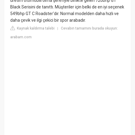
üretim otomobili olma şerefiyle birlikte gelen 720bhp GT
Black Serisini de tanıttı. Müşteriler için belki de en iyi seçenek
549bhp GT C Roadster'dır. Normal modelden daha hızlı ve
daha çevik ve ilgi çekici bir spor arabadır.
Kaynak kaldırma talebi
Cevabın tamamını burada okuyun:
|
arabam.com