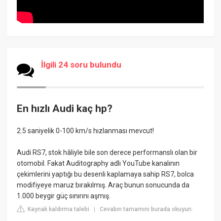
İlgili 24 soru bulundu
En hızlı Audi kaç hp?
2.5 saniyelik 0-100 km/s hızlanması mevcut!
Audi RS7, stok hâliyle bile son derece performanslı olan bir
otomobil. Fakat Auditography adlı YouTube kanalının
çekimlerini yaptığı bu desenli kaplamaya sahip RS7, bolca
modifiyeye maruz bırakılmış. Araç bunun sonucunda da
1.000 beygir güç sınırını aşmış.
Kaynak kaldırma talebi
Cevabın tamamını burada okuyun:
|