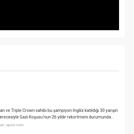
olan ve Triple Crown sahibi bu şampiyon İngiliz katıldığı 30 yarışın
k derecesiyle Gazi Koşusu'nun 26 yıldır rekortmeni durumunda...
un: sporx.com