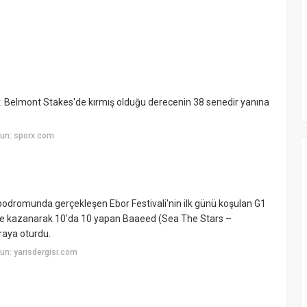
ır. Belmont Stakes'de kırmış olduğu derecenin 38 senedir yanına
un: sporx.com
odromunda gerçekleşen Ebor Festivali'nin ilk günü koşulan G1
ile kazanarak 10'da 10 yapan Baaeed (Sea The Stars –
raya oturdu.
un: yarisdergisi.com