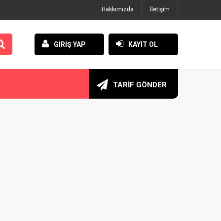
Hakkımızda
İletişim
GİRİŞ YAP
KAYIT OL
TARİF GÖNDER