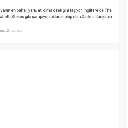
nyanın en pahalı yarış atı olma özelliğini taşıyor. İngiltere'de The
zabeth Stakes gibi şampiyonluklara sahip olan Galileo, dünyanın
n: t24.com.tr