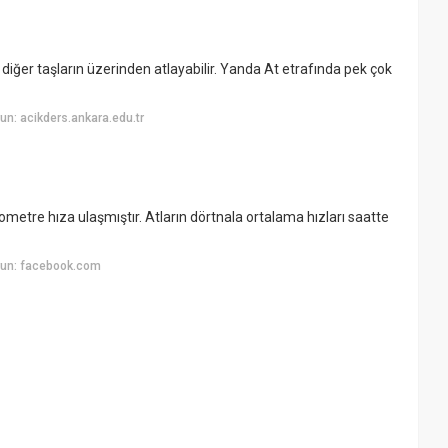
 diğer taşların üzerinden atlayabilir. Yanda At etrafında pek çok
n: acikders.ankara.edu.tr
lometre hıza ulaşmıştır. Atların dörtnala ortalama hızları saatte
yun: facebook.com