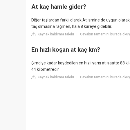
At kaç hamle gider?
Diğer taşlardan farklı olarak At ismine de uygun olarak
taş olmasına rağmen, hala 8 kareye gidebilir.
Kaynak kaldırma talebi
Cevabın tamamını burada okuyu
|
En hızlı koşan at kaç km?
Şimdiye kadar kaydedilen en hızlı yarış atı saatte 88 ki
44 kilometredir.
Kaynak kaldırma talebi
Cevabın tamamını burada oku
|