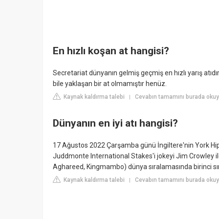
En hızlı koşan at hangisi?
Secretariat dünyanın gelmiş geçmiş en hızlı yarış atıd
bile yaklaşan bir at olmamıştır henüz.
Kaynak kaldırma talebi
Cevabın tamamını burada okuy
|
Dünyanın en iyi atı hangisi?
17 Ağustos 2022 Çarşamba günü İngiltere'nin York Hip
Juddmonte International Stakes'i jokeyi Jim Crowley 
Aghareed, Kingmambo) dünya sıralamasında birinci sı
Kaynak kaldırma talebi
Cevabın tamamını burada okuy
|