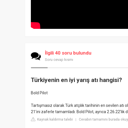
İlgili 40 soru bulundu
Soru cevap kısmı
Türkiyenin en iyi yarış atı hangisi?
Bold Pilot
Tartışmasız olarak Türk atçılık tarihinin en sevilen atı 
21'ini zaferle tamamladı. Bold Pilot, ayrıca 2.26.22'li
Kaynak kaldırma talebi
Cevabın tamamını burada okuy
|