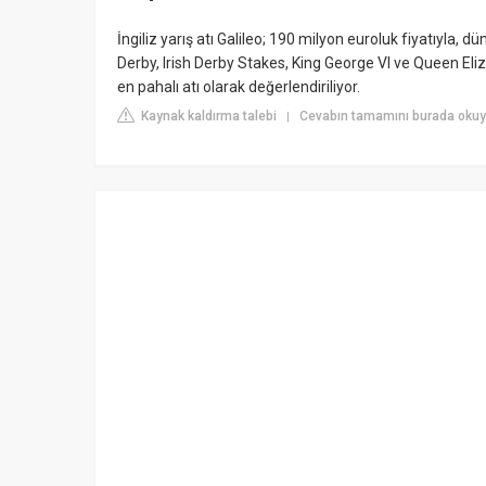
İngiliz yarış atı Galileo; 190 milyon euroluk fiyatıyla, dü
Derby, Irish Derby Stakes, King George VI ve Queen Eli
en pahalı atı olarak değerlendiriliyor.
Kaynak kaldırma talebi
Cevabın tamamını burada okuyu
|