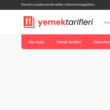
Resimli ve pratik yemek tarifleri | Sitemize Hoşgeldiniz
Ana sayfa
Yemek Tarifleri
Vitaminler