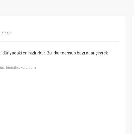
i cins?
dünyadaki en hızlı ırktır. Bu ırka mensup bazı atlar çeyrek
n: binicilikokulu.com