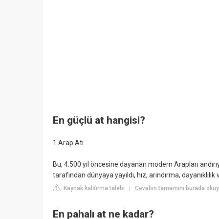
En güçlü at hangisi?
1.Arap Atı
Bu, 4.500 yıl öncesine dayanan modern Arapları andırı
tarafından dünyaya yayıldı, hız, arındırma, dayanıklılık ve
Kaynak kaldırma talebi
Cevabın tamamını burada okuyu
|
En pahalı at ne kadar?