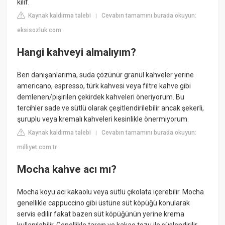
kilif.
Kaynak kaldırma talebi
Cevabın tamamını burada okuyun:
|
eksisozluk.com
Hangi kahveyi almalıyım?
Ben danışanlarıma, suda çözünür granül kahveler yerine
americano, espresso, türk kahvesi veya filtre kahve gibi
demlenen/pişirilen çekirdek kahveleri öneriyorum. Bu
tercihler sade ve sütlü olarak çeşitlendirilebilir ancak şekerli,
şuruplu veya kremalı kahveleri kesinlikle önermiyorum.
Kaynak kaldırma talebi
Cevabın tamamını burada okuyun:
|
milliyet.com.tr
Mocha kahve acı mı?
Mocha koyu acı kakaolu veya sütlü çikolata içerebilir. Mocha
genellikle cappuccino gibi üstüne süt köpüğü konularak
servis edilir fakat bazen süt köpüğünün yerine krema