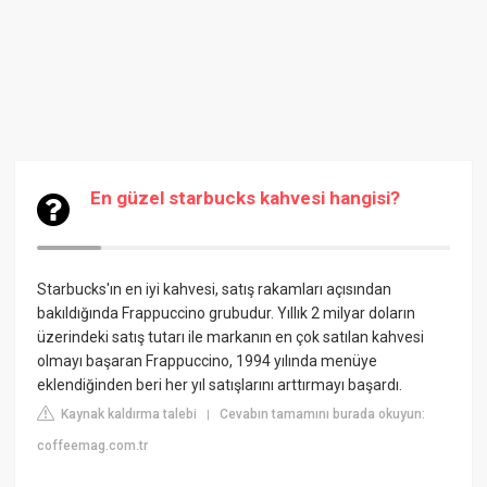
En güzel starbucks kahvesi hangisi?
Starbucks'ın en iyi kahvesi, satış rakamları açısından
bakıldığında Frappuccino grubudur. Yıllık 2 milyar doların
üzerindeki satış tutarı ile markanın en çok satılan kahvesi
olmayı başaran Frappuccino, 1994 yılında menüye
eklendiğinden beri her yıl satışlarını arttırmayı başardı.
Kaynak kaldırma talebi
Cevabın tamamını burada okuyun:
|
coffeemag.com.tr