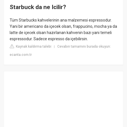
Starbuck da ne Icilir?
Tüm Starbucks kahvelerinin ana malzemesi espressodur.
Yani bir americano da içecek olsan, frappucino, mocha ya da
latte de içecek olsan hazırlanan kahvenin bazı yani temeli
espressodur. Sadece espresso da içebilirsin.
Kaynak kaldırma talebi
Cevabın tamamını burada okuyun:
|
ecanta.com.tr