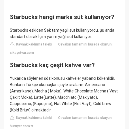
Starbucks hangi marka süt kullanıyor?
Starbucks eskiden Sek tam yağlı süt kullanıyordu. Şu anda
standart olarak İçim yarım yağlı süt kullanıyor.
Kaynak kaldırma talebi
Cevabın tamamını burada okuyun:
|
sikayetvar.com
Starbucks kaç çeşit kahve var?
Yukarıda söylenen söz konusu kahveler yabancı kökenlidir.
Bunların Türkçe okunuşları şöyle sıralanır: Americano
(Amerikano), Mocha ( Moka), White Chocolate Mocha ( Vayt
Çaklıt Moka), Latte(Latte), Macchiato (Makiyato),
Cappuccino, (Kapuçino), Flat White (Flet Vayt), Cold brew
(Kold Briuv) olmaktadır.
Kaynak kaldırma talebi
Cevabın tamamını burada okuyun:
|
hurriyet.com.tr