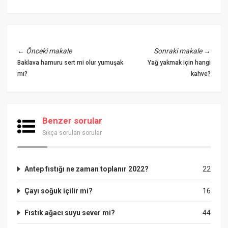
←
Önceki makale
Sonraki makale
→
Baklava hamuru sert mi olur yumuşak
Yağ yakmak için hangi
mı?
kahve?
Benzer sorular
Sıkça sorulan sorular
Antep fıstığı ne zaman toplanır 2022?
22
Çayı soğuk içilir mi?
16
Fıstık ağacı suyu sever mi?
44