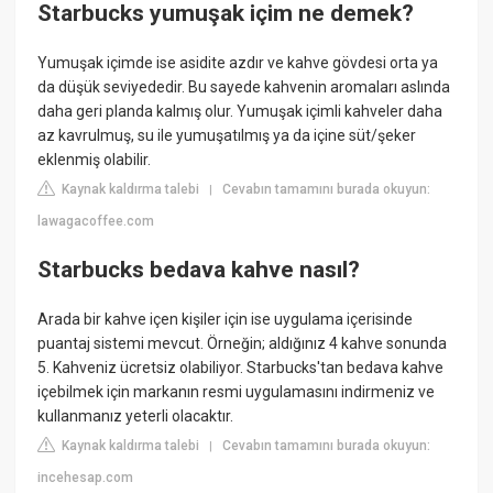
Starbucks yumuşak içim ne demek?
Yumuşak içimde ise asidite azdır ve kahve gövdesi orta ya
da düşük seviyededir. Bu sayede kahvenin aromaları aslında
daha geri planda kalmış olur. Yumuşak içimli kahveler daha
az kavrulmuş, su ile yumuşatılmış ya da içine süt/şeker
eklenmiş olabilir.
Kaynak kaldırma talebi
Cevabın tamamını burada okuyun:
|
lawagacoffee.com
Starbucks bedava kahve nasıl?
Arada bir kahve içen kişiler için ise uygulama içerisinde
puantaj sistemi mevcut. Örneğin; aldığınız 4 kahve sonunda
5. Kahveniz ücretsiz olabiliyor. Starbucks'tan bedava kahve
içebilmek için markanın resmi uygulamasını indirmeniz ve
kullanmanız yeterli olacaktır.
Kaynak kaldırma talebi
Cevabın tamamını burada okuyun:
|
incehesap.com