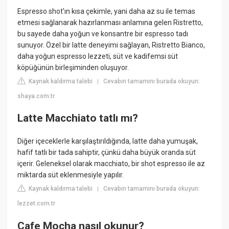
Espresso shot'ın kısa çekimle, yani daha az su ile temas
etmesi sağlanarak hazırlanması anlamına gelen Ristretto,
bu sayede daha yoğun ve konsantre bir espresso tadı
sunuyor. Özel bir latte deneyimi sağlayan, Ristretto Bianco,
daha yoğun espresso lezzeti, süt ve kadifemsi süt
köpüğünün birleşiminden oluşuyor.
Kaynak kaldırma talebi
Cevabın tamamını burada okuyun:
|
shaya.com.tr
Latte Macchiato tatlı mı?
Diğer içeceklerle karşılaştırıldığında, latte daha yumuşak,
hafif tatlı bir tada sahiptir, çünkü daha büyük oranda süt
içerir. Geleneksel olarak macchiato, bir shot espresso ile az
miktarda süt eklenmesiyle yapılır.
Kaynak kaldırma talebi
Cevabın tamamını burada okuyun:
|
lezzet.com.tr
Cafe Mocha nasıl okunur?