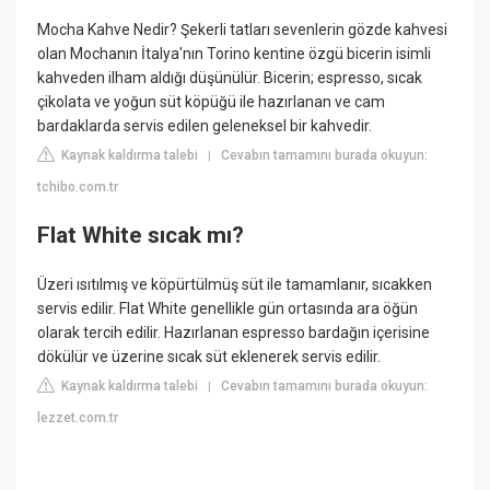
Mocha Kahve Nedir? Şekerli tatları sevenlerin gözde kahvesi
olan Mochanın İtalya'nın Torino kentine özgü bicerin isimli
kahveden ilham aldığı düşünülür. Bicerin; espresso, sıcak
çikolata ve yoğun süt köpüğü ile hazırlanan ve cam
bardaklarda servis edilen geleneksel bir kahvedir.
Kaynak kaldırma talebi
Cevabın tamamını burada okuyun:
|
tchibo.com.tr
Flat White sıcak mı?
Üzeri ısıtılmış ve köpürtülmüş süt ile tamamlanır, sıcakken
servis edilir. Flat White genellikle gün ortasında ara öğün
olarak tercih edilir. Hazırlanan espresso bardağın içerisine
dökülür ve üzerine sıcak süt eklenerek servis edilir.
Kaynak kaldırma talebi
Cevabın tamamını burada okuyun:
|
lezzet.com.tr