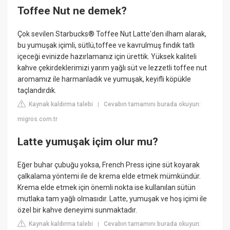
Toffee Nut ne demek?
Çok sevilen Starbucks® Toffee Nut Latte'den ilham alarak,
bu yumuşak içimli, sütlü,toffee ve kavrulmuş fındık tatlı
içeceği evinizde hazırlamanız için ürettik. Yüksek kaliteli
kahve çekirdeklerimizi yarım yağlı süt ve lezzetli toffee nut
aromamız ile harmanladık ve yumuşak, keyifli köpükle
taçlandırdık.
Kaynak kaldırma talebi
Cevabın tamamını burada okuyun:
|
migros.com.tr
Latte yumuşak içim olur mu?
Eğer buhar çubuğu yoksa, French Press içine süt koyarak
çalkalama yöntemi ile de krema elde etmek mümkündür.
Krema elde etmek için önemli nokta ise kullanılan sütün
mutlaka tam yağlı olmasıdır. Latte, yumuşak ve hoş içimi ile
özel bir kahve deneyimi sunmaktadır.
Kaynak kaldırma talebi
Cevabın tamamını burada okuyun:
|