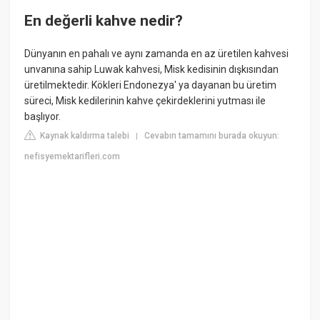
En değerli kahve nedir?
Dünyanın en pahalı ve aynı zamanda en az üretilen kahvesi
unvanına sahip Luwak kahvesi, Misk kedisinin dışkısından
üretilmektedir. Kökleri Endonezya' ya dayanan bu üretim
süreci, Misk kedilerinin kahve çekirdeklerini yutması ile
başlıyor.
Kaynak kaldırma talebi
Cevabın tamamını burada okuyun:
|
nefisyemektarifleri.com