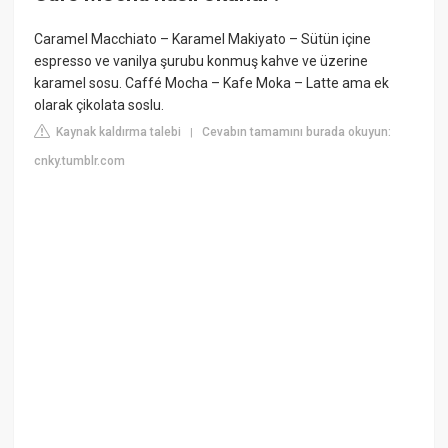
Caramel Macchiato – Karamel Makiyato – Sütün içine
espresso ve vanilya şurubu konmuş kahve ve üzerine
karamel sosu. Caffé Mocha – Kafe Moka – Latte ama ek
olarak çikolata soslu.
Kaynak kaldırma talebi
Cevabın tamamını burada okuyun:
|
cnky.tumblr.com