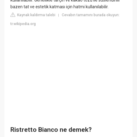
kullanılabilir. Genellikle tarçın ve kakao tozu ile süslendirilir
bazen tat ve estetik katması için hatmi kullanılabilir.
Kaynak kaldırma talebi
Cevabın tamamını burada okuyun:
|
tr.wikipedia.org
Ristretto Bianco ne demek?