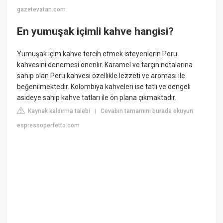
gazetevatan.com
En yumuşak içimli kahve hangisi?
Yumuşak içim kahve tercih etmek isteyenlerin Peru
kahvesini denemesi önerilir. Karamel ve tarçın notalarına
sahip olan Peru kahvesi özellikle lezzeti ve aroması ile
beğenilmektedir. Kolombiya kahveleri ise tatlı ve dengeli
asideye sahip kahve tatları ile ön plana çıkmaktadır.
Kaynak kaldırma talebi
Cevabın tamamını burada okuyun:
|
espressoperfetto.com