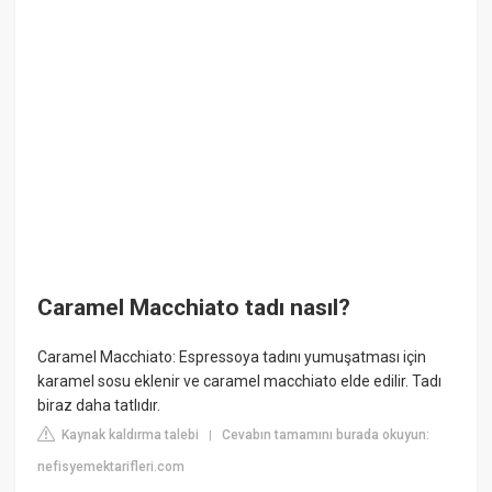
Caramel Macchiato tadı nasıl?
Caramel Macchiato: Espressoya tadını yumuşatması için
karamel sosu eklenir ve caramel macchiato elde edilir. Tadı
biraz daha tatlıdır.
Kaynak kaldırma talebi
Cevabın tamamını burada okuyun:
|
nefisyemektarifleri.com