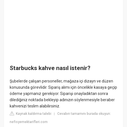
Starbucks kahve nasıl istenir?
Şubelerde çalışan personeller, mağaza içi dizayn ve düzen
konusunda görevlidir. Sipariş alımı için öncelikle kasaya geçip
ödeme yapmanız gerekiyor. Siparişi onayladıktan sonra
dilediğiniz noktada bekleyip adınızın söylenmesiyle beraber
kahvenizi teslim alabilirsiniz.
Kaynak kaldırma talebi
Cevabın tamamını burada okuyun:
|
nefisyemektarifleri.com