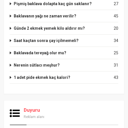
Pişmiş baklava dolapta kaç gün saklanır?
27
Baklavanın yağı ne zaman verilir?
45
Günde 2 ekmek yemek kilo aldırır mı?
20
Saat kaçtan sonra çay içilmemeli?
34
Baklavada tereyağ olur mu?
25
Nerenin sütlacı meşhur?
31
1 adet pide ekmek kaç kalori?
43
Duyuru
Reklam alanı