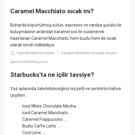
Caramel Macchiato sıcak mı?
Buharda köpürtülmüş sütün, espresso ve vanilya şurubu ile
buluşmasının ardından karamel sos ile süslenerek
hazırlanan Caramel Macchiato, hem buzlu hem de sıcak
olarak tercih edilebiliyor.
Kaynak kaldırma talebi
Cevabın tamamını burada okuyun:
|
gastronomiturkey.com
Starbucks'ta ne içilir tavsiye?
Yaz aylarında tüketebileceğiniz lezzetli ve serinletici kahve
çeşitleri :
Iced White Chocolate Mocha. ...
Iced Caramel Macchiato. ...
Caremel Frappuccino. ...
Buzlu Caffe Latte. ...
Cool Lime. ...