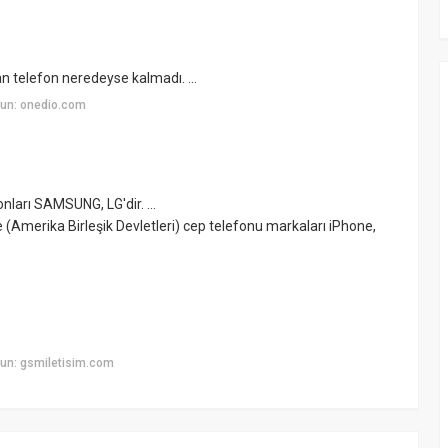
telefon neredeyse kalmadı. ...
un: onedio.com
ları SAMSUNG, LG'dir. ...
erika Birleşik Devletleri) cep telefonu markaları iPhone,
un: gsmiletisim.com