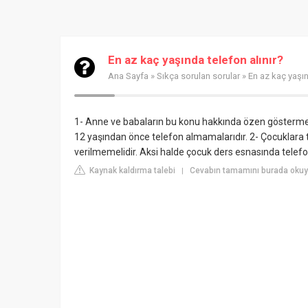
En az kaç yaşında telefon alınır?
Ana Sayfa
»
Sıkça sorulan sorular
» En az kaç yaşın
1- Anne ve babaların bu konu hakkında özen göstermes
12 yaşından önce telefon almamalarıdır. 2- Çocuklara te
verilmemelidir. Aksi halde çocuk ders esnasında telefon
Kaynak kaldırma talebi
Cevabın tamamını burada oku
|