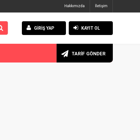
Hakkımızda
İletişim
GİRİŞ YAP
KAYIT OL
TARİF GÖNDER