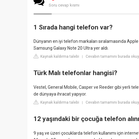
Soru cevap kısmı
1 Sırada hangi telefon var?
Dünyanın en iyi telefon markaları sıralamasında Apple zi
Samsung Galaxy Note 20 Ultra yer aldı.
Kaynak kaldırma talebi
Cevabın tamamını burada okuyu
|
Türk Malı telefonlar hangisi?
Vestel, General Mobile, Casper ve Reeder gibi yerli te
de dünyaya ihracat yapıyor.
Kaynak kaldırma talebi
Cevabın tamamını burada oku
|
12 yaşındaki bir çocuğa telefon alın
9 yaş ve üzeri çocuklarda telefon kullanımı için internet