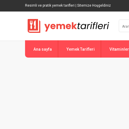
Resimli ve pratik yemek tarifleri | Sitemize Hoşgeldiniz
Ana sayfa
Yemek Tarifleri
Vitaminler