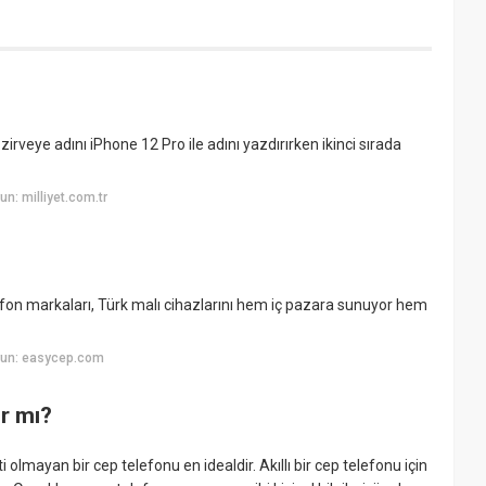
rveye adını iPhone 12 Pro ile adını yazdırırken ikinci sırada
n: milliyet.com.tr
lefon markaları, Türk malı cihazlarını hem iç pazara sunuyor hem
yun: easycep.com
ır mı?
i olmayan bir cep telefonu en idealdir. Akıllı bir cep telefonu için