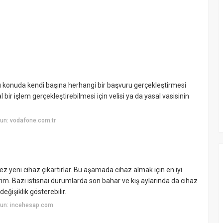
bu konuda kendi başına herhangi bir başvuru gerçekleştirmesi
bir işlem gerçekleştirebilmesi için velisi ya da yasal vasisinin
un: vodafone.com.tr
ez yeni cihaz çıkartırlar. Bu aşamada cihaz almak için en iyi
im. Bazı istisnai durumlarda son bahar ve kış aylarında da cihaz
eğişiklik gösterebilir.
yun: incehesap.com