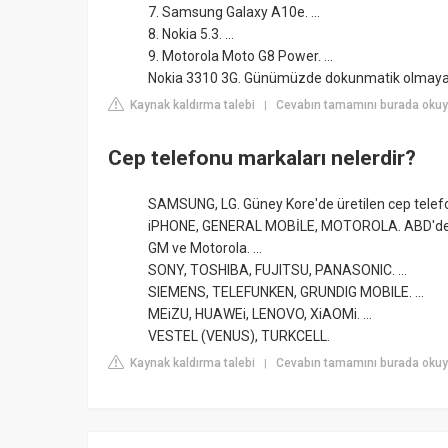
7. Samsung Galaxy A10e. ...
8. Nokia 5.3. ...
9. Motorola Moto G8 Power. ...
Nokia 3310 3G. Günümüzde dokunmatik olmayan 
Kaynak kaldırma talebi
Cevabın tamamını burada okuy
|
Cep telefonu markaları nelerdir?
SAMSUNG, LG. Güney Kore'de üretilen cep telefon
iPHONE, GENERAL MOBİLE, MOTOROLA. ABD'de (Am
GM ve Motorola. ...
SONY, TOSHIBA, FUJITSU, PANASONIC. ...
SIEMENS, TELEFUNKEN, GRUNDIG MOBILE. ...
MEiZU, HUAWEi, LENOVO, XiAOMi. ...
VESTEL (VENUS), TURKCELL.
Kaynak kaldırma talebi
Cevabın tamamını burada okuy
|