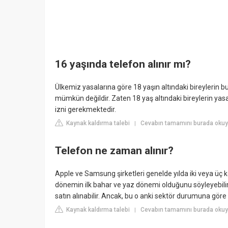
16 yaşında telefon alınır mı?
Ülkemiz yasalarına göre 18 yaşın altındaki bireylerin 
mümkün değildir. Zaten 18 yaş altındaki bireylerin yasal 
izni gerekmektedir.
Kaynak kaldırma talebi
Cevabın tamamını burada okuy
|
Telefon ne zaman alınır?
Apple ve Samsung şirketleri genelde yılda iki veya üç k
dönemin ilk bahar ve yaz dönemi olduğunu söyleyebilir
satın alınabilir. Ancak, bu o anki sektör durumuna göre d
Kaynak kaldırma talebi
Cevabın tamamını burada oku
|