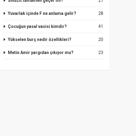
Sinüzit tamamen geçer mi?
27
Yuvarlak içinde F ne anlama gelir?
28
Çocuğun yasal vasisi kimdir?
41
Yükselen burç nedir özellikleri?
20
Metin Amir yargıdan çıkıyor mu?
23