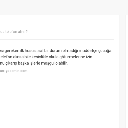
da telefon alınır?
i gereken ilk husus, acil bir durum olmadığı müddetçe çocuğa
lefon alınsa bile kesinlikle okula götürmelerine izin
u çıkarıp başka işlerle meşgul olabilir.
yun: yasemin.com