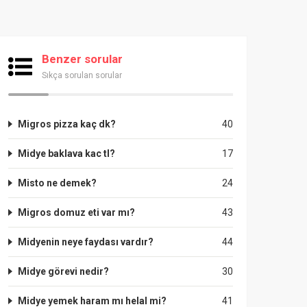
Benzer sorular
Sıkça sorulan sorular
Migros pizza kaç dk?
40
Midye baklava kac tl?
17
Misto ne demek?
24
Migros domuz eti var mı?
43
Midyenin neye faydası vardır?
44
Midye görevi nedir?
30
Midye yemek haram mı helal mi?
41