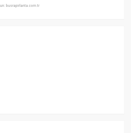
n: busrapirlanta.com.tr