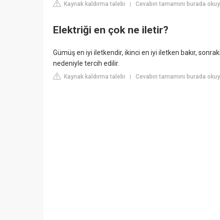
Kaynak kaldırma talebi
Cevabın tamamını burada okuyun
|
Elektriği en çok ne iletir?
Gümüş en iyi iletkendir, ikinci en iyi iletken bakır, sonr
nedeniyle tercih edilir.
Kaynak kaldırma talebi
Cevabın tamamını burada okuyun
|