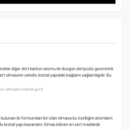
esindeki diğer dört karbon atomu ile düzgün dörtyüzlü geometrik
ert olmasının sebebi, kristal yapıdaki bağların sağlamlığıdır. Bu
: bilimgenc.tubitak.gov.tr
bulunan iki formundan biri olan elmasa bu özelliğini atomların
lu kristal yapı kazandırır. Elmas bilinen en sert maddedir.