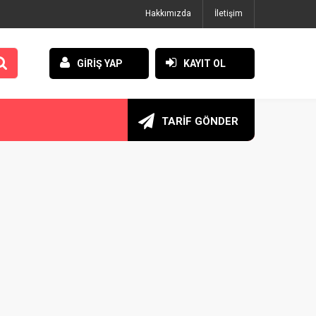
Hakkımızda
İletişim
GİRİŞ YAP
KAYIT OL
TARİF GÖNDER