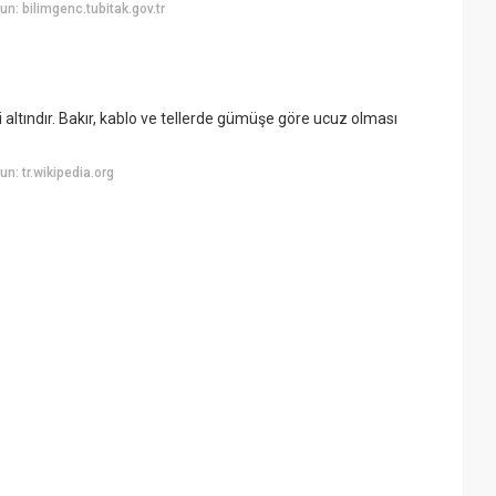
: bilimgenc.tubitak.gov.tr
aki altındır. Bakır, kablo ve tellerde gümüşe göre ucuz olması
: tr.wikipedia.org