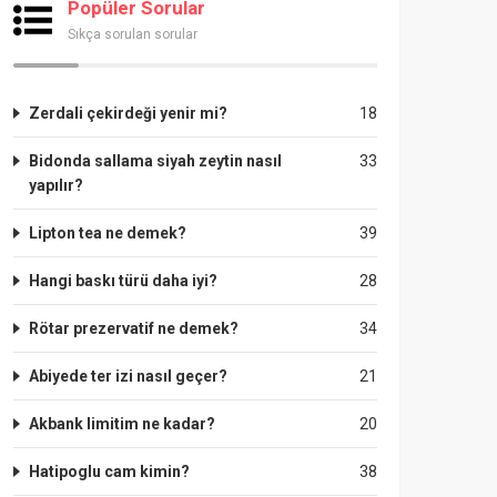
Popüler Sorular
Sıkça sorulan sorular
Zerdali çekirdeği yenir mi?
18
Bidonda sallama siyah zeytin nasıl
33
yapılır?
Lipton tea ne demek?
39
Hangi baskı türü daha iyi?
28
Rötar prezervatif ne demek?
34
Abiyede ter izi nasıl geçer?
21
Akbank limitim ne kadar?
20
Hatipoglu cam kimin?
38