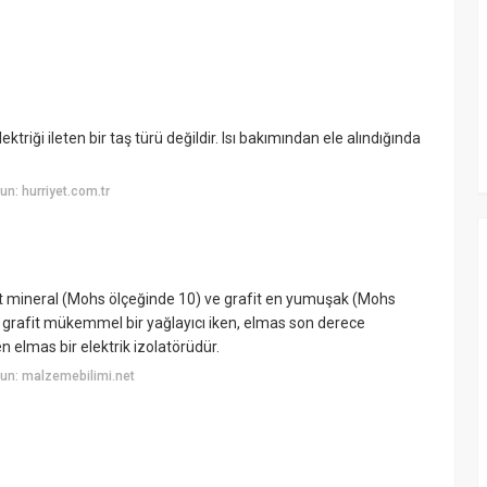
ektriği ileten bir taş türü değildir. Isı bakımından ele alındığında
n: hurriyet.com.tr
ert mineral (Mohs ölçeğinde 10) ve grafit en yumuşak (Mohs
, grafit mükemmel bir yağlayıcı iken, elmas son derece
ken elmas bir elektrik izolatörüdür.
un: malzemebilimi.net