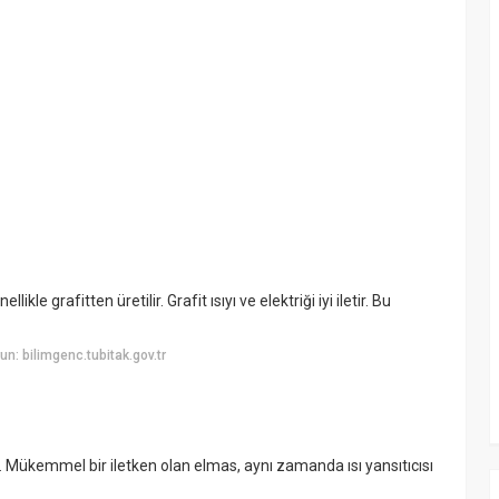
le grafitten üretilir. Grafit ısıyı ve elektriği iyi iletir. Bu
: bilimgenc.tubitak.gov.tr
. Mükemmel bir iletken olan elmas, aynı zamanda ısı yansıtıcısı