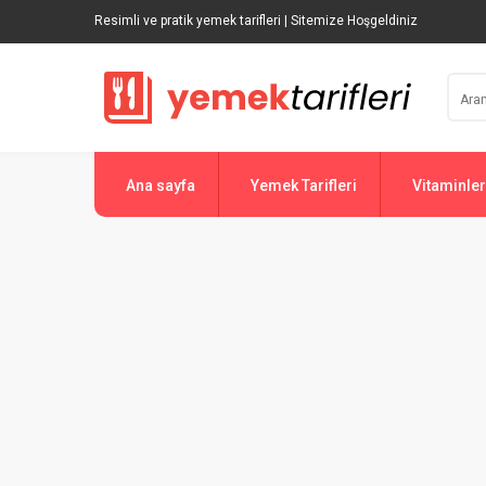
Resimli ve pratik yemek tarifleri | Sitemize Hoşgeldiniz
Ana sayfa
Yemek Tarifleri
Vitaminler