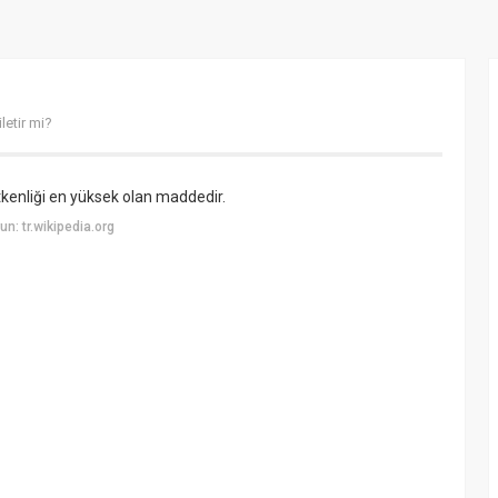
iletir mi?
tkenliği en yüksek olan maddedir.
: tr.wikipedia.org