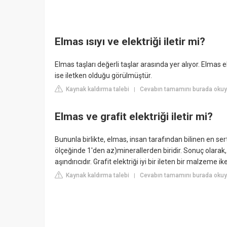
Elmas ısıyı ve elektriği iletir mi?
Elmas taşları değerli taşlar arasında yer alıyor. Elmas el
ise iletken olduğu görülmüştür.
Kaynak kaldırma talebi
Cevabın tamamını burada okuyu
|
Elmas ve grafit elektriği iletir mi?
Bununla birlikte, elmas, insan tarafından bilinen en s
ölçeğinde 1'den az)minerallerden biridir. Sonuç olarak
aşındırıcıdır. Grafit elektriği iyi bir ileten bir malzeme i
Kaynak kaldırma talebi
Cevabın tamamını burada okuy
|