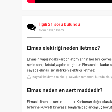
İlgili 21 soru bulundu
Soru cevap kısmı
Elmas elektriği neden iletmez?
Elmasın yapısındaki karbon atomlarının her biri, çevr
şekle sahip kristal yapılar oluşturur. Elmasın bu kadar s
sayede elmas ısıyı iletirken elektriği iletmez.
Kaynak kaldırma talebi
Cevabın tamamını burada okuyun
|
Elmas neden en sert maddedir?
Elmas bilinen en sert maddedir. Karbonun doğal olarak 
birbirine kuvvetli kimyasal bağlarla bağlandığı üç boyut