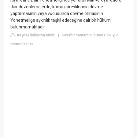
dair düzenlemelerde, kamu görevlilerinin dövme
yaptırmasının veya vücudunda dövme olmasının
Yönetmeliğe aykırılık teşkil edeceğine dair bir hüküm
bulunmamaktadır.
Kaynak kaldırma talebi
Cevabın tamamını burada okuyun:
|
memurlar.net