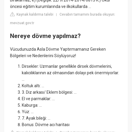
bırakamaz, e) (Değişik: 22/9/2014-2014/6813 K.) Okul
öncesi eğitim kurumlarında ve ilkokullarda ...
Kaynak kaldırma talebi
Cevabın tamamını burada okuyun:
|
mevzuat.gov.tr
Nereye dövme yapılmaz?
Vücudunuzda Asla Dövme Yaptırmamanız Gereken
Bölgeleri ve Nedenlerini Söylüyoruz!
Dirsekler: Uzmanlar genellikle dirsek dövmelerini,
kalıcılıklarının az olmasından dolayı pek önermiyorlar.
...
Koltuk altı: ...
3. Diz arkası/ Eklem bölgesi: ...
El ve parmaklar: ...
Kaburga: ...
Yüz: ...
7. Ayak bileği: ...
Bonus: Dövme acı haritası