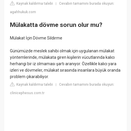
Kaynak kaldırma talebi
Cevabın tamamını burada okuyun:
|
agahhukuk.com
Mülakatta dövme sorun olur mu?
Mülakat İçin Dövme Sildirme
Günümüzde meslek sahibi olmak için uygulanan mülakat
yöntemlerinde, mülakata giren kişilerin vücutlarında kalıcı
herhangi bir iz olmaması şartı aranıyor. Özellikle kalıcı yara
izleri ve dövmeler, mülakat sırasında insanlara büyük oranda
problem çıkarabiliyor.
Kaynak kaldırma talebi
Cevabın tamamını burada okuyun:
|
clinicephesus.com.tr