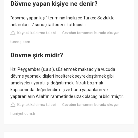
Dövme yapan kişiye ne denir?
"dövme yapan kişi" teriminin İngilizce Türkçe Sözlükte
anlamları : 2 sonuç tattooer i. tattooist i.
Kaynak kaldırma talebi
Cevabın tamamını burada okuyun:
|
tureng.com
Dövme şirk midir?
Hz. Peygamber (s.a.s.), süslenmek maksadıyla vücuda
dövme yapmak, dişleri incelterek seyrekleştirmek gibi
ameliyeleri, yaratılışı değiştirmek, fıtratı bozmak
kapsamında değerlendirmiş ve bunu yapanların ve
yaptıranların Allah'ın rahmetinde uzak olacağını bildirmiştir.
Kaynak kaldırma talebi
Cevabın tamamını burada okuyun:
|
hurriyet.com.tr