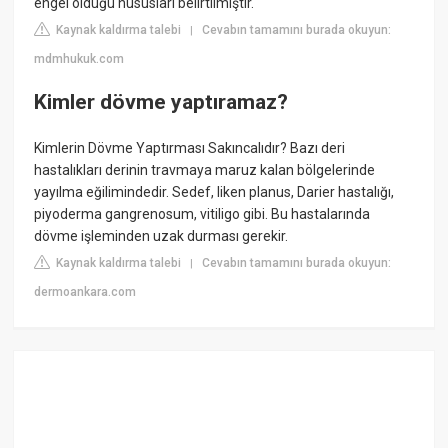
engel olduğu hususları belirtilmiştir.
Kaynak kaldırma talebi
Cevabın tamamını burada okuyun:
|
mdmhukuk.com
Kimler dövme yaptıramaz?
Kimlerin Dövme Yaptırması Sakıncalıdır? Bazı deri
hastalıkları derinin travmaya maruz kalan bölgelerinde
yayılma eğilimindedir. Sedef, liken planus, Darier hastalığı,
piyoderma gangrenosum, vitiligo gibi. Bu hastalarında
dövme işleminden uzak durması gerekir.
Kaynak kaldırma talebi
Cevabın tamamını burada okuyun:
|
dermoankara.com