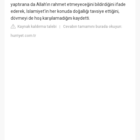
yaptırana da Allah'ın rahmet etmeyeceğini bildirdiğini ifade
ederek, İslamiyet'in her konuda doğallığı tavsiye ettiğini,
dövmeyi de hoş karşılamadığını kaydetti.
Kaynak kaldırma talebi
Cevabın tamamını burada okuyun:
|
hurriyet.com.tr