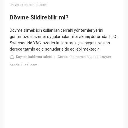
universitetercihleri.com
Dövme Sildirebilir mi?
Dövme silmek için kullanılan cerrahi yöntemler yerini
günümüzde lazerler uygulamalarını bırakmış durumdadır. Q-
Switched Nd:YAG lazerler kullanılarak çok başarılı ve son
derece tatmin edici sonuçlar elde edilebilmektedir.
Kaynak kaldırma talebi
Cevabın tamamını burada okuyun:
|
handeulusal.com