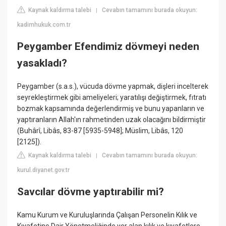
Kaynak kaldırma talebi
Cevabın tamamını burada okuyun:
|
kadimhukuk.com.tr
Peygamber Efendimiz dövmeyi neden
yasakladı?
Peygamber (s.a.s.), vücuda dövme yapmak, dişleri incelterek
seyrekleştirmek gibi ameliyeleri; yaratılışı değiştirmek, fıtratı
bozmak kapsamında değerlendirmiş ve bunu yapanların ve
yaptıranların Allah'ın rahmetinden uzak olacağını bildirmiştir
(Buhârî, Libâs, 83-87 [5935-5948]; Müslim, Libâs, 120
[2125]).
Kaynak kaldırma talebi
Cevabın tamamını burada okuyun:
|
kurul.diyanet.gov.tr
Savcılar dövme yaptırabilir mi?
Kamu Kurum ve Kuruluşlarında Çalışan Personelin Kılık ve
Kıyafetine Dair Yönetmeliğinde yer alan kılık ve kıyafetlere