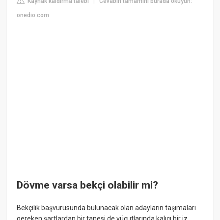
Kaynak kaldırma talebi
Cevabın tamamını burada okuyun:
|
onedio.com
Dövme varsa bekçi olabilir mi?
Bekçilik başvurusunda bulunacak olan adayların taşımaları
gereken şartlardan bir tanesi de vücutlarında kalıcı bir iz