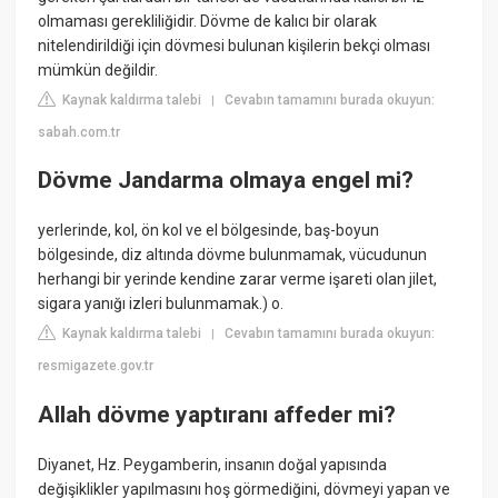
olmaması gerekliliğidir. Dövme de kalıcı bir olarak
nitelendirildiği için dövmesi bulunan kişilerin bekçi olması
mümkün değildir.
Kaynak kaldırma talebi
Cevabın tamamını burada okuyun:
|
sabah.com.tr
Dövme Jandarma olmaya engel mi?
yerlerinde, kol, ön kol ve el bölgesinde, baş-boyun
bölgesinde, diz altında dövme bulunmamak, vücudunun
herhangi bir yerinde kendine zarar verme işareti olan jilet,
sigara yanığı izleri bulunmamak.) o.
Kaynak kaldırma talebi
Cevabın tamamını burada okuyun:
|
resmigazete.gov.tr
Allah dövme yaptıranı affeder mi?
Diyanet, Hz. Peygamberin, insanın doğal yapısında
değişiklikler yapılmasını hoş görmediğini, dövmeyi yapan ve