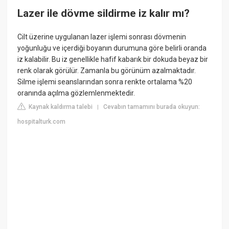
Lazer ile dövme sildirme iz kalır mı?
Cilt üzerine uygulanan lazer işlemi sonrası dövmenin
yoğunluğu ve içerdiği boyanın durumuna göre belirli oranda
iz kalabilir. Bu iz genellikle hafif kabarık bir dokuda beyaz bir
renk olarak görülür. Zamanla bu görünüm azalmaktadır.
Silme işlemi seanslarından sonra renkte ortalama %20
oranında açılma gözlemlenmektedir.
Kaynak kaldırma talebi
Cevabın tamamını burada okuyun:
|
hospitalturk.com