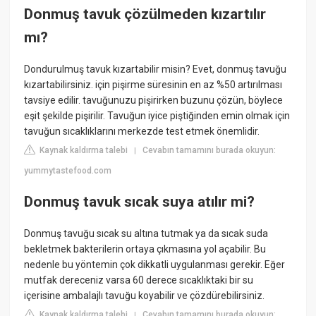
Donmuş tavuk çözülmeden kızartılır
mı?
Dondurulmuş tavuk kızartabilir misin? Evet, donmuş tavuğu
kızartabilirsiniz. için pişirme süresinin en az %50 artırılması
tavsiye edilir. tavuğunuzu pişirirken buzunu çözün, böylece
eşit şekilde pişirilir. Tavuğun iyice piştiğinden emin olmak için
tavuğun sıcaklıklarını merkezde test etmek önemlidir.
Kaynak kaldırma talebi
Cevabın tamamını burada okuyun:
|
yummytastefood.com
Donmuş tavuk sıcak suya atılır mi?
Donmuş tavuğu sıcak su altına tutmak ya da sıcak suda
bekletmek bakterilerin ortaya çıkmasına yol açabilir. Bu
nedenle bu yöntemin çok dikkatli uygulanması gerekir. Eğer
mutfak dereceniz varsa 60 derece sıcaklıktaki bir su
içerisine ambalajlı tavuğu koyabilir ve çözdürebilirsiniz.
Kaynak kaldırma talebi
Cevabın tamamını burada okuyun:
|