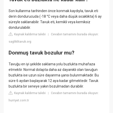
Son kullanma tarihinden önce konmak kaydıyla, tavuk eti
derin dondurucuda (-18 °C veya daha düşük sıcaklıkta) 6 ay
süreyle saklanabilir. Tavuk eti, kemikli veya kemiksiz
dondurulabilir.
Kaynak kaldırma talebi
Cevabın tamamını burada okuyun:
|
sagliklitavuk.org
Donmuş tavuk bozulur mu?
Tavuğu en iyi şekilde saklama yolu buzlukta muhafaza
etmektir. Normal dolapta daha az dayanıklı olan tavuğun
buzlukta ise uzun süre dayanma şansı bulunmaktadır. Bu
süre 6 aydan başlayarak 12 aya kadar gitmektedir. Tavuk
buzlukta bir seneye yakın bozulmadan durabilir.
Kaynak kaldırma talebi
Cevabın tamamını burada okuyun:
|
hurriyet.com.tr