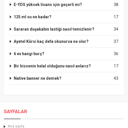
E-YDS yüksek lisans için geçerli mi?
38
125 ml su ne kadar?
17
Sararan duşakabin lastiği nasıl temizlenir?
34
Ayetel Kürsi kaç defa okunursa ne olur?
37
6 ev hangi burç?
36
Bir hissenin helal olduğunu nasıl anlarız?
17
Native banner ne demek?
43
SAYFALAR
Ana sayfa