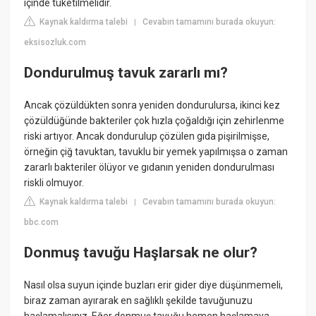
içinde tüketilmelidir.
Kaynak kaldırma talebi
Cevabın tamamını burada okuyun:
|
eksisozluk.com
Dondurulmuş tavuk zararlı mı?
Ancak çözüldükten sonra yeniden dondurulursa, ikinci kez
çözüldüğünde bakteriler çok hızla çoğaldığı için zehirlenme
riski artıyor. Ancak dondurulup çözülen gıda pişirilmişse,
örneğin çiğ tavuktan, tavuklu bir yemek yapılmışsa o zaman
zararlı bakteriler ölüyor ve gıdanın yeniden dondurulması
riskli olmuyor.
Kaynak kaldırma talebi
Cevabın tamamını burada okuyun:
|
bbc.com
Donmuş tavuğu Haşlarsak ne olur?
Nasıl olsa suyun içinde buzları erir gider diye düşünmemeli,
biraz zaman ayırarak en sağlıklı şekilde tavuğunuzu
haşlamalısınız. Eğer donmuş tavuğu hemen haşlamaya