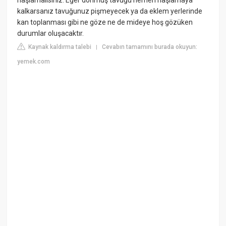
kalkarsanız tavuğunuz pişmeyecek ya da eklem yerlerinde
kan toplanması gibi ne göze ne de mideye hoş gözüken
durumlar oluşacaktır.
Kaynak kaldırma talebi
Cevabın tamamını burada okuyun:
|
yemek.com