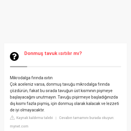
Donmuş tavuk ısıtılır mı?
Mikrodalga fırında ısıtın
Çok aceleniz varsa, donmuş tavuğu mikrodalga fırında
çözdürün, fakat bu sırada tavuğun üst kısmının pişmeye
başlayacağını unutmayın. Tavuğu pişirmeye başladığınızda
dış kısmı fazla pişmiş, için donmuş olarak kalacak ve lezzeti
de iyi olmayacaktır.
Kaynak kaldırma talebi
Cevabın tamamını burada okuyun:
|
mynet.com