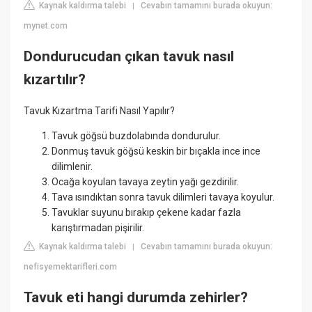
Kaynak kaldırma talebi
Cevabın tamamını burada okuyun:
|
mynet.com
Dondurucudan çıkan tavuk nasıl
kızartılır?
Tavuk Kızartma Tarifi Nasıl Yapılır?
Tavuk göğsü buzdolabında dondurulur.
Donmuş tavuk göğsü keskin bir bıçakla ince ince
dilimlenir.
Ocağa koyulan tavaya zeytin yağı gezdirilir.
Tava ısındıktan sonra tavuk dilimleri tavaya koyulur.
Tavuklar suyunu bırakıp çekene kadar fazla
karıştırmadan pişirilir.
Kaynak kaldırma talebi
Cevabın tamamını burada okuyun:
|
nefisyemektarifleri.com
Tavuk eti hangi durumda zehirler?