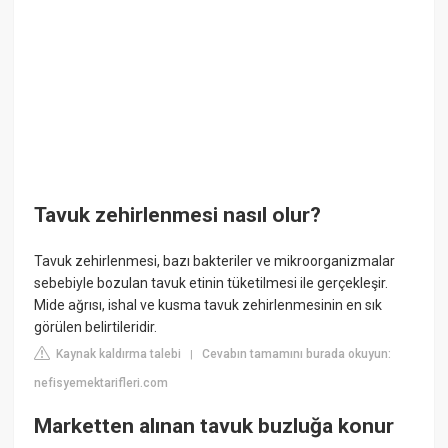
Tavuk zehirlenmesi nasıl olur?
Tavuk zehirlenmesi, bazı bakteriler ve mikroorganizmalar
sebebiyle bozulan tavuk etinin tüketilmesi ile gerçekleşir.
Mide ağrısı, ishal ve kusma tavuk zehirlenmesinin en sık
görülen belirtileridir.
Kaynak kaldırma talebi
Cevabın tamamını burada okuyun:
|
nefisyemektarifleri.com
Marketten alınan tavuk buzluğa konur