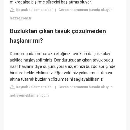
mikrodalga pişirme sürecini başlatmış oluyor.
Kaynak kaldırma talebi
Cevabın tamamını burada okuyun:
|
lezzet.com.tr
Buzluktan çıkan tavuk çözülmeden
haşlanır mı?
Dondurucuda muhafaza ettiğiniz tavukları da çok kolay
şekilde haşlayabilirsiniz. Dondurucudan çıkan tavuk budu
nasıl haşlanır diye düşünüyorsanız, etinizi buzdolabı içinde
bir süre bekletebilirsiniz. Eğer vaktiniz yoksa musluk suyu
altına tutarak buzların çözülmesini sağlayabilirsiniz.
Kaynak kaldırma talebi
Cevabın tamamını burada okuyun:
|
nefisyemektarifleri.com