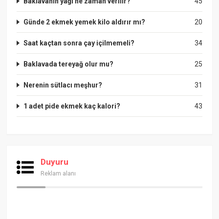
Baklavanın yağı ne zaman verilir?
45
Günde 2 ekmek yemek kilo aldırır mı?
20
Saat kaçtan sonra çay içilmemeli?
34
Baklavada tereyağ olur mu?
25
Nerenin sütlacı meşhur?
31
1 adet pide ekmek kaç kalori?
43
Duyuru
Reklam alanı