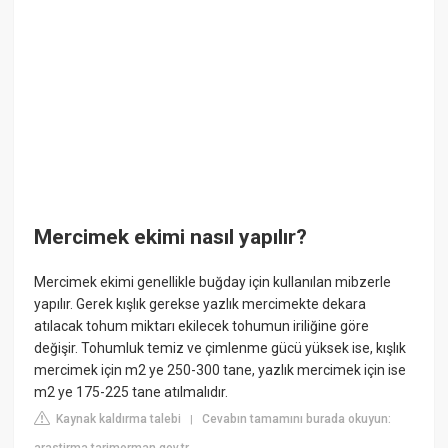
Mercimek ekimi nasıl yapılır?
Mercimek ekimi genellikle buğday için kullanılan mibzerle
yapılır. Gerek kışlık gerekse yazlık mercimekte dekara
atılacak tohum miktarı ekilecek tohumun iriliğine göre
değişir. Tohumluk temiz ve çimlenme gücü yüksek ise, kışlık
mercimek için m2 ye 250-300 tane, yazlık mercimek için ise
m2 ye 175-225 tane atılmalıdır.
Kaynak kaldırma talebi
Cevabın tamamını burada okuyun:
|