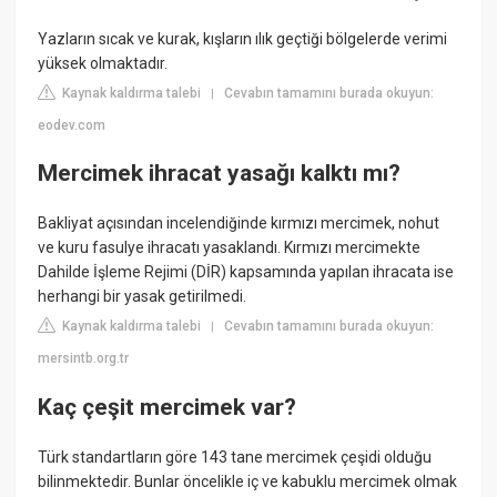
Yazların sıcak ve kurak, kışların ılık geçtiği bölgelerde verimi
yüksek olmaktadır.
Kaynak kaldırma talebi
Cevabın tamamını burada okuyun:
|
eodev.com
Mercimek ihracat yasağı kalktı mı?
Bakliyat açısından incelendiğinde kırmızı mercimek, nohut
ve kuru fasulye ihracatı yasaklandı. Kırmızı mercimekte
Dahilde İşleme Rejimi (DİR) kapsamında yapılan ihracata ise
herhangi bir yasak getirilmedi.
Kaynak kaldırma talebi
Cevabın tamamını burada okuyun:
|
mersintb.org.tr
Kaç çeşit mercimek var?
Türk standartların göre 143 tane mercimek çeşidi olduğu
bilinmektedir. Bunlar öncelikle iç ve kabuklu mercimek olmak