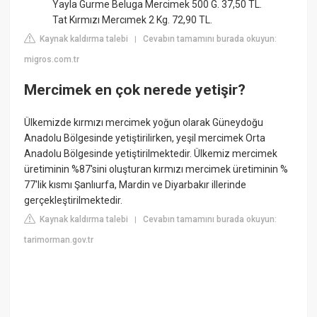
Yayla Gurme Beluga Mercimek 500 G. 37,50 TL.
Tat Kırmızı Mercımek 2 Kg. 72,90 TL.
Kaynak kaldırma talebi
Cevabın tamamını burada okuyun:
|
migros.com.tr
Mercimek en çok nerede yetişir?
Ülkemizde kırmızı mercimek yoğun olarak Güneydoğu
Anadolu Bölgesinde yetiştirilirken, yeşil mercimek Orta
Anadolu Bölgesinde yetiştirilmektedir. Ülkemiz mercimek
üretiminin %87'sini oluşturan kırmızı mercimek üretiminin %
77'lik kısmı Şanlıurfa, Mardin ve Diyarbakır illerinde
gerçekleştirilmektedir.
Kaynak kaldırma talebi
Cevabın tamamını burada okuyun:
|
tarimorman.gov.tr