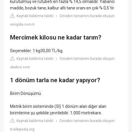
kurutulmuş ve rutubeti en fazla % 14,5 olmalıdır. Yabancı
madde, bozuk tane, kalbur altı tane oranı en çok % 0,5´tir.
Kaynak kaldırma talebi
Cevabın tamamını burada okuyun:
|
reisgida.com.tr
Mercimek kilosu ne kadar tarım?
Seçenekler: 1 kg30,00 TL/kg.
Kaynak kaldırma talebi
Cevabın tamamını burada okuyun:
|
akakce.com
1 dönüm tarla ne kadar yapıyor?
Birim Dönüşümü
Metrik birim sisteminde (SI) 1 dönüm alan diğer alan
birimlerine şu şekilde çevrilebilir: 1.000 metrekare.
Kaynak kaldırma talebi
Cevabın tamamını burada okuyun:
|
tr.wikipedia.org