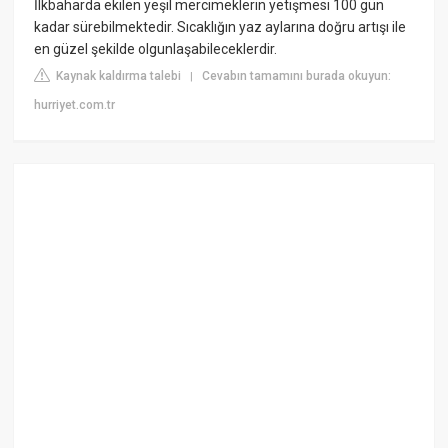
İlkbaharda ekilen yeşil mercimeklerin yetişmesi 100 gün
kadar sürebilmektedir. Sıcaklığın yaz aylarına doğru artışı ile
en güzel şekilde olgunlaşabileceklerdir.
Kaynak kaldırma talebi
Cevabın tamamını burada okuyun:
|
hurriyet.com.tr