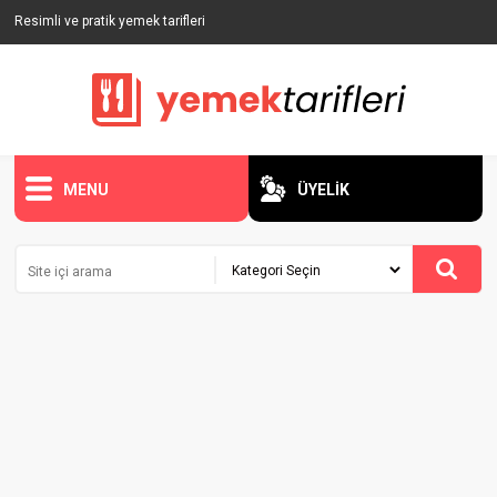
Resimli ve pratik yemek tarifleri
MENU
ÜYELİK