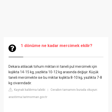
1 dönüme ne kadar mercimek ekilir?
Dekara atılacak tohum miktarı iri taneli pul mercimek için
kışlıkta 14-15 kg, yazlıkta 10-12 kg arasında değişir. Küçük
taneli mercimekte ise bu miktar kışlıkta 8-10 kg, yazlıkta 7-8
kg civarındadır.
Kaynak kaldırma talebi
Cevabın tamamını burada okuyun:
|
arastirma.tarimorman.gov.tr