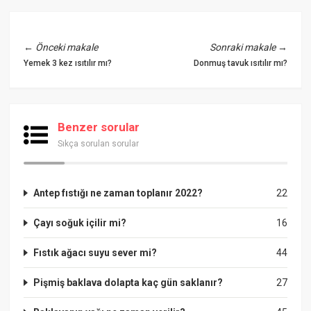
←
Önceki makale
Sonraki makale
→
Yemek 3 kez ısıtılır mı?
Donmuş tavuk ısıtılır mı?
Benzer sorular
Sıkça sorulan sorular
Antep fıstığı ne zaman toplanır 2022?
22
Çayı soğuk içilir mi?
16
Fıstık ağacı suyu sever mi?
44
Pişmiş baklava dolapta kaç gün saklanır?
27