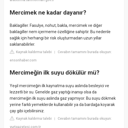
arastirma.tarimorman.gov.tr
Mercimek ne kadar dayanır?
Baklagiller. Fasulye, nohut, bakla, mercimek ve diğer
baklagiller nem içermeme özelliğine sahiptir. Bu nedenle
sağlık için herhangi bir risk oluşturmadan uzun yıllar
saklanabilirler.
Kaynak kaldırma talebi
Cevabın tamamını burada okuyun:
|
ensonhaber.com
Mercimeğin ilk suyu dökülür mü?
Yeşil mercimeğin ilk kaynatma suyu aslında besleyici ve
lezzetli bir su. Genelde gaz yaptığı inanışı olsa da
mercimeğin ilk suyu aslında gaz yapmıyor. Bu suyu dökmek
yerine farklı yemeklerde kullanabilir ya da bardağa koyarak
çay gibi içebilirsiniz.
Kaynak kaldırma talebi
Cevabın tamamını burada okuyun:
|
yurtgazetesi.com.tr