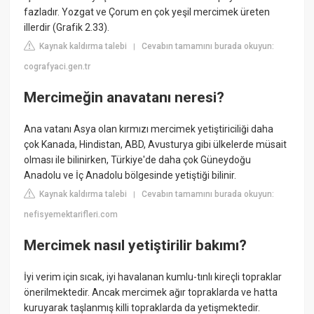
fazladır. Yozgat ve Çorum en çok yeşil mercimek üreten
illerdir (Grafik 2.33).
Kaynak kaldırma talebi
Cevabın tamamını burada okuyun:
|
cografyaci.gen.tr
Mercimeğin anavatanı neresi?
Ana vatanı Asya olan kırmızı mercimek yetiştiriciliği daha
çok Kanada, Hindistan, ABD, Avusturya gibi ülkelerde müsait
olması ile bilinirken, Türkiye'de daha çok Güneydoğu
Anadolu ve İç Anadolu bölgesinde yetiştiği bilinir.
Kaynak kaldırma talebi
Cevabın tamamını burada okuyun:
|
nefisyemektarifleri.com
Mercimek nasıl yetiştirilir bakımı?
İyi verim için sıcak, iyi havalanan kumlu-tınlı kireçli topraklar
önerilmektedir. Ancak mercimek ağır topraklarda ve hatta
kuruyarak taşlanmış killi topraklarda da yetişmektedir.