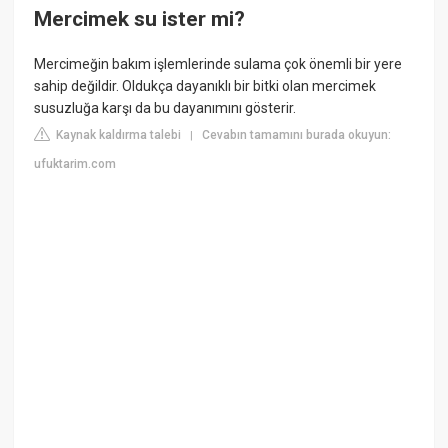
Mercimek su ister mi?
Mercimeğin bakım işlemlerinde sulama çok önemli bir yere
sahip değildir. Oldukça dayanıklı bir bitki olan mercimek
susuzluğa karşı da bu dayanımını gösterir.
Kaynak kaldırma talebi
Cevabın tamamını burada okuyun:
|
ufuktarim.com