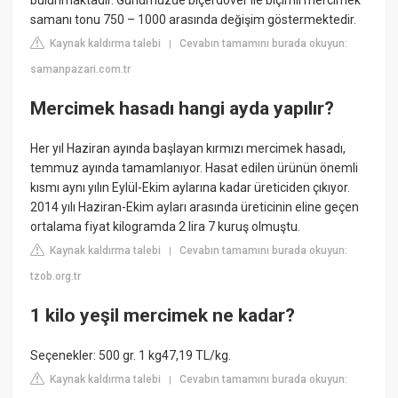
bulunmaktadır. Günümüzde biçerdöver ile biçimli mercimek
samanı tonu 750 – 1000 arasında değişim göstermektedir.
Kaynak kaldırma talebi
Cevabın tamamını burada okuyun:
|
samanpazari.com.tr
Mercimek hasadı hangi ayda yapılır?
Her yıl Haziran ayında başlayan kırmızı mercimek hasadı,
temmuz ayında tamamlanıyor. Hasat edilen ürünün önemli
kısmı aynı yılın Eylül-Ekim aylarına kadar üreticiden çıkıyor.
2014 yılı Haziran-Ekim ayları arasında üreticinin eline geçen
ortalama fiyat kilogramda 2 lira 7 kuruş olmuştu.
Kaynak kaldırma talebi
Cevabın tamamını burada okuyun:
|
tzob.org.tr
1 kilo yeşil mercimek ne kadar?
Seçenekler: 500 gr. 1 kg47,19 TL/kg.
Kaynak kaldırma talebi
Cevabın tamamını burada okuyun:
|