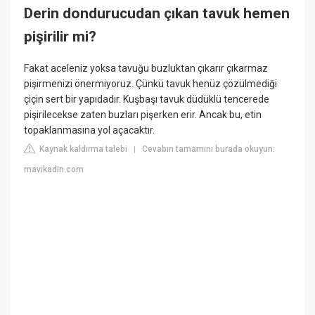
Derin dondurucudan çıkan tavuk hemen
pişirilir mi?
Fakat aceleniz yoksa tavuğu buzluktan çıkarır çıkarmaz
pişirmenizi önermiyoruz. Çünkü tavuk henüz çözülmediği
çiçin sert bir yapıdadır. Kuşbaşı tavuk düdüklü tencerede
pişirilecekse zaten buzları pişerken erir. Ancak bu, etin
topaklanmasına yol açacaktır.
Kaynak kaldırma talebi
Cevabın tamamını burada okuyun:
|
mavikadin.com