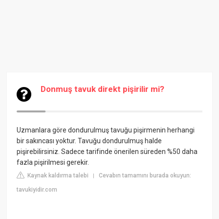
Donmuş tavuk direkt pişirilir mi?
Uzmanlara göre dondurulmuş tavuğu pişirmenin herhangi
bir sakıncası yoktur. Tavuğu dondurulmuş halde
pişirebilirsiniz. Sadece tarifinde önerilen süreden %50 daha
fazla pişirilmesi gerekir.
Kaynak kaldırma talebi
Cevabın tamamını burada okuyun:
|
tavukiyidir.com