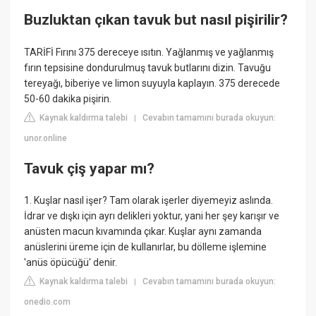
Buzluktan çıkan tavuk but nasıl pişirilir?
TARİFİ Fırını 375 dereceye ısıtın. Yağlanmış ve yağlanmış
fırın tepsisine dondurulmuş tavuk butlarını dizin. Tavuğu
tereyağı, biberiye ve limon suyuyla kaplayın. 375 derecede
50-60 dakika pişirin.
Kaynak kaldırma talebi
Cevabın tamamını burada okuyun:
|
unor.online
Tavuk çiş yapar mı?
1. Kuşlar nasıl işer? Tam olarak işerler diyemeyiz aslında.
İdrar ve dışkı için ayrı delikleri yoktur, yani her şey karışır ve
anüsten macun kıvamında çıkar. Kuşlar aynı zamanda
anüslerini üreme için de kullanırlar, bu dölleme işlemine
'anüs öpücüğü' denir.
Kaynak kaldırma talebi
Cevabın tamamını burada okuyun:
|
onedio.com