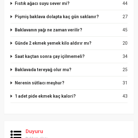
Fıstık ağacı suyu sever mi?
44
Pişmiş baklava dolapta kaç gün saklanır?
27
Baklavanın yağı ne zaman verilir?
45
Günde 2 ekmek yemek kilo aldırır mı?
20
Saat kaçtan sonra çay içilmemeli?
34
Baklavada tereyağ olur mu?
25
Nerenin sütlacı meşhur?
31
1 adet pide ekmek kaç kalori?
43
Duyuru