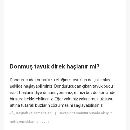
Donmuş tavuk direk haşlanır mi?
Dondurucuda muhafaza ettiğiniz tavukları da çok kolay
şekilde haşlayabilirsiniz. Dondurucudan çıkan tavuk budu
nasıl haşlanır diye düşünüyorsanız, etinizi buzdolabı içinde
bir süre bekletebilirsiniz. Eğer vaktiniz yoksa musluk suyu
altına tutarak buzların çözülmesini sağlayabilirsiniz.
Kaynak kaldırma talebi
Cevabın tamamını burada okuyun:
|
nefisyemektarifleri.com