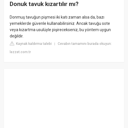
Donuk tavuk kızartılır mı?
Donmuş tavuğun pişmesi iki katı zaman alsa da, bazı
yemeklerde güvenle kullanabilirsiniz. Ancak tavuğu sote
veya kızartma usulüyle pişirecekseniz, bu yöntem uygun
değildir.
Kaynak kaldırma talebi
Cevabın tamamını burada okuyun:
|
lezzet.com.tr