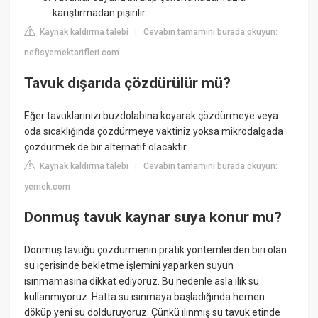
karıştırmadan pişirilir.
Kaynak kaldırma talebi
Cevabın tamamını burada okuyun:
|
nefisyemektarifleri.com
Tavuk dışarıda çözdürülür mü?
Eğer tavuklarınızı buzdolabına koyarak çözdürmeye veya
oda sıcaklığında çözdürmeye vaktiniz yoksa mikrodalgada
çözdürmek de bir alternatif olacaktır.
Kaynak kaldırma talebi
Cevabın tamamını burada okuyun:
|
yemek.com
Donmuş tavuk kaynar suya konur mu?
Donmuş tavuğu çözdürmenin pratik yöntemlerden biri olan
su içerisinde bekletme işlemini yaparken suyun
ısınmamasına dikkat ediyoruz. Bu nedenle asla ılık su
kullanmıyoruz. Hatta su ısınmaya başladığında hemen
döküp yeni su dolduruyoruz. Çünkü ılınmış su tavuk etinde