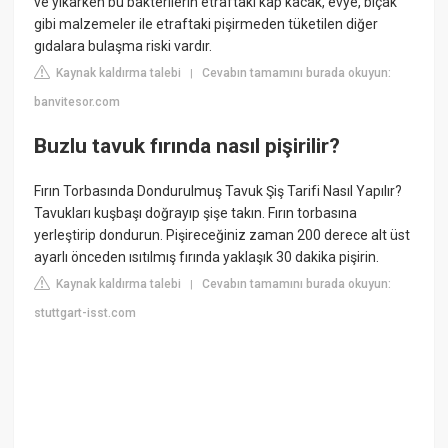
ve yıkarken bu bakterilerin etraftaki kap kacak, evye, bıçak
gibi malzemeler ile etraftaki pişirmeden tüketilen diğer
gıdalara bulaşma riski vardır.
Kaynak kaldırma talebi
Cevabın tamamını burada okuyun:
|
banvitesor.com
Buzlu tavuk fırında nasıl pişirilir?
Fırın Torbasında Dondurulmuş Tavuk Şiş Tarifi Nasıl Yapılır?
Tavukları kuşbaşı doğrayıp şişe takın. Fırın torbasına
yerleştirip dondurun. Pişireceğiniz zaman 200 derece alt üst
ayarlı önceden ısıtılmış fırında yaklaşık 30 dakika pişirin.
Kaynak kaldırma talebi
Cevabın tamamını burada okuyun:
|
stuttgart-isst.com