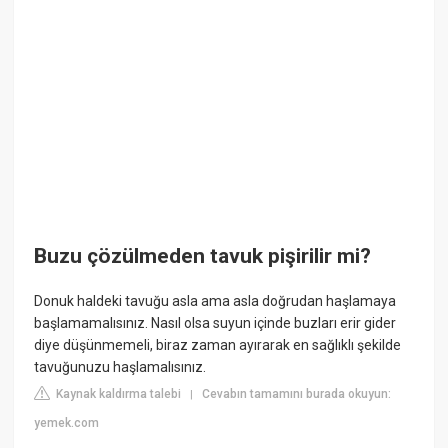
Buzu çözülmeden tavuk pişirilir mi?
Donuk haldeki tavuğu asla ama asla doğrudan haşlamaya
başlamamalısınız. Nasıl olsa suyun içinde buzları erir gider
diye düşünmemeli, biraz zaman ayırarak en sağlıklı şekilde
tavuğunuzu haşlamalısınız.
Kaynak kaldırma talebi
Cevabın tamamını burada okuyun:
|
yemek.com