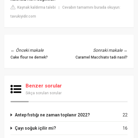
Kaynak kaldırma talebi
Cevabın tamamını burada okuyun:
|
tavukiyidir.com
←
Önceki makale
Sonraki makale
→
Cake flour ne demek?
Caramel Macchiato tadı nasıl?
Benzer sorular
Sıkça sorulan sorular
Antep fıstığı ne zaman toplanır 2022?
22
Çayı soğuk içilir mi?
16