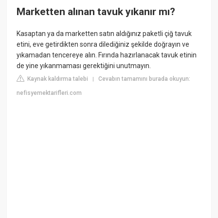
Marketten alınan tavuk yıkanır mı?
Kasaptan ya da marketten satın aldığınız paketli çiğ tavuk
etini, eve getirdikten sonra dilediğiniz şekilde doğrayın ve
yıkamadan tencereye alın. Fırında hazırlanacak tavuk etinin
de yine yıkanmaması gerektiğini unutmayın.
Kaynak kaldırma talebi
Cevabın tamamını burada okuyun:
|
nefisyemektarifleri.com