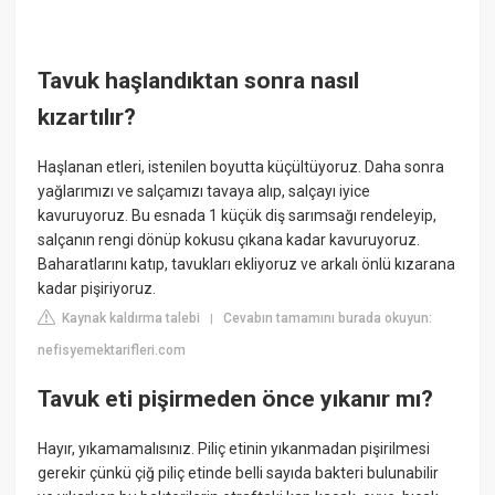
Tavuk haşlandıktan sonra nasıl
kızartılır?
Haşlanan etleri, istenilen boyutta küçültüyoruz. Daha sonra
yağlarımızı ve salçamızı tavaya alıp, salçayı iyice
kavuruyoruz. Bu esnada 1 küçük diş sarımsağı rendeleyip,
salçanın rengi dönüp kokusu çıkana kadar kavuruyoruz.
Baharatlarını katıp, tavukları ekliyoruz ve arkalı önlü kızarana
kadar pişiriyoruz.
Kaynak kaldırma talebi
Cevabın tamamını burada okuyun:
|
nefisyemektarifleri.com
Tavuk eti pişirmeden önce yıkanır mı?
Hayır, yıkamamalısınız. Piliç etinin yıkanmadan pişirilmesi
gerekir çünkü çiğ piliç etinde belli sayıda bakteri bulunabilir