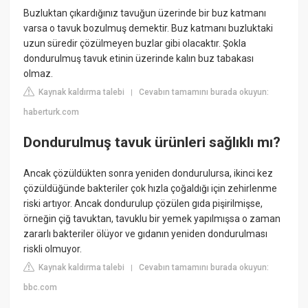
Buzluktan çıkardığınız tavuğun üzerinde bir buz katmanı
varsa o tavuk bozulmuş demektir. Buz katmanı buzluktaki
uzun süredir çözülmeyen buzlar gibi olacaktır. Şokla
dondurulmuş tavuk etinin üzerinde kalın buz tabakası
olmaz.
Kaynak kaldırma talebi
Cevabın tamamını burada okuyun:
|
haberturk.com
Dondurulmuş tavuk ürünleri sağlıklı mı?
Ancak çözüldükten sonra yeniden dondurulursa, ikinci kez
çözüldüğünde bakteriler çok hızla çoğaldığı için zehirlenme
riski artıyor. Ancak dondurulup çözülen gıda pişirilmişse,
örneğin çiğ tavuktan, tavuklu bir yemek yapılmışsa o zaman
zararlı bakteriler ölüyor ve gıdanın yeniden dondurulması
riskli olmuyor.
Kaynak kaldırma talebi
Cevabın tamamını burada okuyun:
|
bbc.com