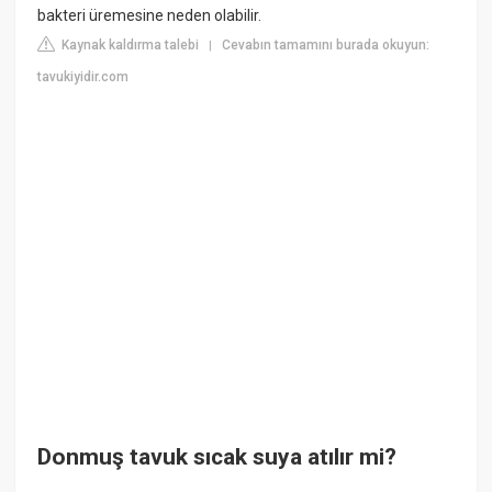
bakteri üremesine neden olabilir.
Kaynak kaldırma talebi
Cevabın tamamını burada okuyun:
|
tavukiyidir.com
Donmuş tavuk sıcak suya atılır mi?