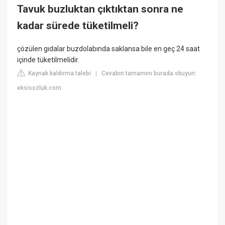
Tavuk buzluktan çıktıktan sonra ne
kadar sürede tüketilmeli?
çözülen gıdalar buzdolabında saklansa bile en geç 24 saat
içinde tüketilmelidir.
Kaynak kaldırma talebi
Cevabın tamamını burada okuyun:
|
eksisozluk.com