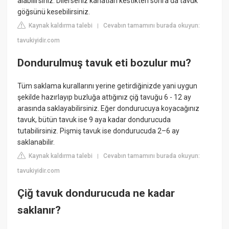
alabilirsiniz. Dilerseniz kanatları kestikten sonra da tavuk
göğsünü kesebilirsiniz.
Kaynak kaldırma talebi
Cevabın tamamını burada okuyun:
|
tavukiyidir.com
Dondurulmuş tavuk eti bozulur mu?
Tüm saklama kurallarını yerine getirdiğinizde yani uygun
şekilde hazırlayıp buzluğa attığınız çiğ tavuğu 6 - 12 ay
arasında saklayabilirsiniz. Eğer dondurucuya koyacağınız
tavuk, bütün tavuk ise 9 aya kadar dondurucuda
tutabilirsiniz. Pişmiş tavuk ise dondurucuda 2–6 ay
saklanabilir.
Kaynak kaldırma talebi
Cevabın tamamını burada okuyun:
|
tavukiyidir.com
Çiğ tavuk dondurucuda ne kadar
saklanır?