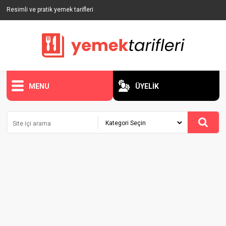
Resimli ve pratik yemek tarifleri
MENU
ÜYELİK