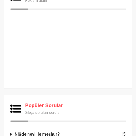
Reklam alanı
Popüler Sorular
Sıkça sorulan sorular
Niğde neyi ile meşhur?
15