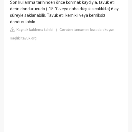
Son kullanma tarihinden önce konmak kaydıyla, tavuk eti
derin dondurucuda (-18 °C veya daha düşük sıcaklıkta) 6 ay
süreyle saklanabilir. Tavuk eti, kemikli veya kemiksiz
dondurulabilir.
Kaynak kaldırma talebi
Cevabın tamamını burada okuyun:
|
sagliklitavuk.org