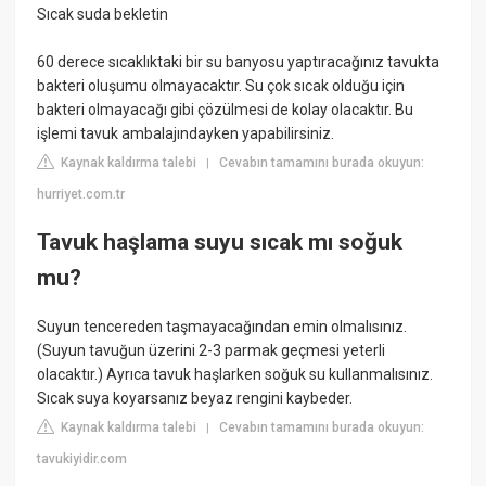
Sıcak suda bekletin
60 derece sıcaklıktaki bir su banyosu yaptıracağınız tavukta
bakteri oluşumu olmayacaktır. Su çok sıcak olduğu için
bakteri olmayacağı gibi çözülmesi de kolay olacaktır. Bu
işlemi tavuk ambalajındayken yapabilirsiniz.
Kaynak kaldırma talebi
Cevabın tamamını burada okuyun:
|
hurriyet.com.tr
Tavuk haşlama suyu sıcak mı soğuk
mu?
Suyun tencereden taşmayacağından emin olmalısınız.
(Suyun tavuğun üzerini 2-3 parmak geçmesi yeterli
olacaktır.) Ayrıca tavuk haşlarken soğuk su kullanmalısınız.
Sıcak suya koyarsanız beyaz rengini kaybeder.
Kaynak kaldırma talebi
Cevabın tamamını burada okuyun:
|
tavukiyidir.com